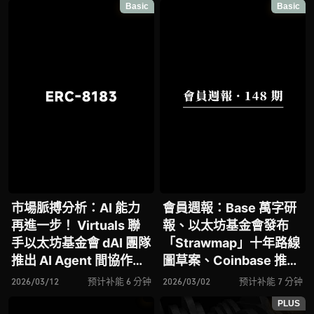
Basic
Basic
出 ERC-8183
市場脈搏分析：AI 能力
會員週報：Base 萬字研
再進一步！ Virtuals 聯
報、以太坊基金會發布
手以太坊基金會 dAI 團隊
「Strawmap」十年路線
推出 AI Agent 間協作與
圖草案、Coinbase 推出
鏈上結算標準 ERC-
智慧體支付方案 Agentic
2026/03/12
预计补能 6 分钟
2026/03/02
预计补能 7 分钟
8183
Wallet
PLUS