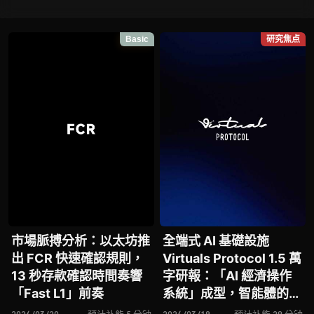
Basic
研究焦点
市場脈搏分析：以太坊推
全端式 AI 基礎設施
出 FCR 快速確認規則，
Virtuals Protocol 1.5 萬
13 秒存款確認時間奏響
字研報：「AI 經濟操作
「Fast L1」前奏
系統」成型，智能體的鏈
上協作時代已來？全景式