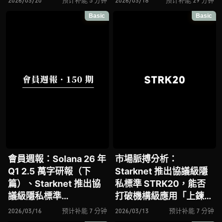
2026/03/20
预计补能 5 分钟
2026/03/18
预计补能 29 分钟
拆解其專案背景、技術架
Basic
Basic
構、經濟模型、生態格局
與未來挑戰
會員週報：Solana 26 年
市場脈搏分析：
Q1 2.5 萬字研報（下
Starknet 推出協議級隱
篇）、Starknet 推出協
私標準 STRK20，能否
議級隱私標準
打破機構級應用「上鍊
STRK20、Virtuals 聯手
難」與「監管難以介入」
2026/03/16
预计补能 7 分钟
2026/03/13
预计补能 7 分钟
以太坊基金會 dAI 團隊推
的困局？