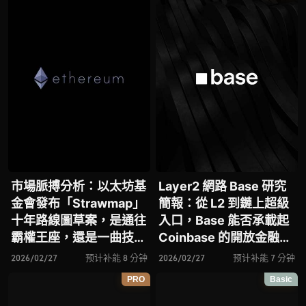
市場脈搏分析：以太坊基
Layer2 網路 Base 研究
金會發布「Strawmap」
簡報：從 L2 到鏈上超級
十年路線圖草案，是通往
入口，Base 能否承載起
霸權王座，還是一曲技術
Coinbase 的開放金融
烏托邦？
夢？
2026/02/27
预计补能 8 分钟
2026/02/27
预计补能 7 分钟
PRO
Basic