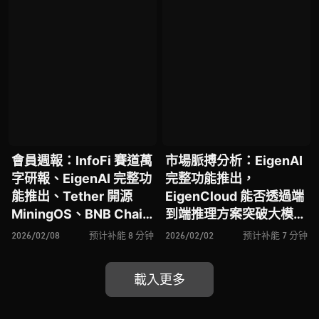
會員週報：InfoFi 賽道萬
市場脈搏分析：EigenAI
字研報、EigenAI 完整功
完整功能推出，
能推出、Tether 開源
EigenCloud 能否透過端
MiningOS、BNB Chain
到端推理方案突破大模型
BAP-578 新提案、
執行結果的不確定性？
2026/02/08
预计补能 8 分钟
2026/02/02
预计补能 7 分钟
Moltbook 是否標誌 AI ×
Web3 邁入新階段？
載入更多