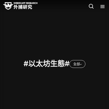
#以太坊生態#
全部