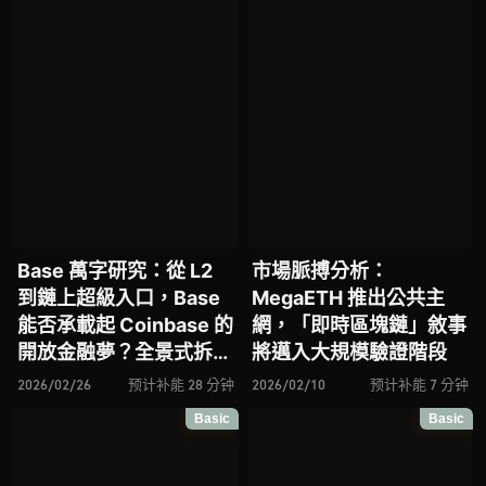
Base 萬字研究：從 L2
市場脈搏分析：
到鏈上超級入口，Base
MegaETH 推出公共主
能否承載起 Coinbase 的
網，「即時區塊鏈」敘事
開放金融夢？全景式拆解
將邁入大規模驗證階段
其發展歷史、策略佈局、
2026/02/26
预计补能 28 分钟
2026/02/10
预计补能 7 分钟
生態現況、潛在風險與未
Basic
Basic
來展望