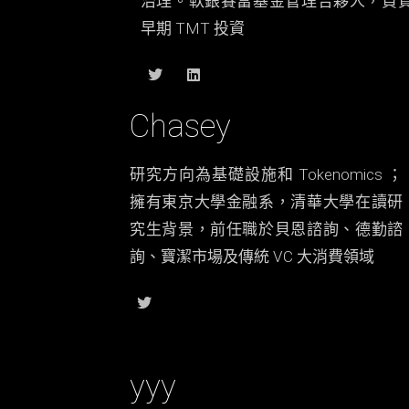
治理。
軟銀賽富基金管理合夥人，負
早期 TMT 投資
Chasey
研究方向為基礎設施和 Tokenomics ；
擁有
東京大學金融系，清華大學在讀研
究生背景，前任職於貝恩諮詢、德勤諮
詢、寶潔市場及傳統 VC 大消費領域
yyy