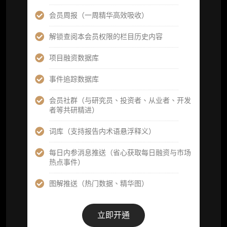
提前获取研报权（ 3 次，官方发布研报预告后
可根据请求领先市场以提前解锁）
会员周报（一周精华高效吸收）
分析师 1 对 1 沟通（1 小时，话题需审核）
解锁查阅本会员权限的栏目历史内容
分析师专属答疑服务（3 次提问，话题需审
项目融资数据库
核）
事件追踪数据库
查阅分析师答疑精华汇总栏目（精选高价值沉
淀内容）​
会员社群（与研究员、投资者、从业者、开发
者等共研精进）
机构专属社群（与业内高管、机构、基金等共
研精进）
词库（支持报告内术语悬浮释义）
可下载报告 PDF 版（12 次/年）
每日内参消息推送（省心获取每日融资与市场
热点事件）
数据库产品 CSV 下载(可根据请求“全量”提
供，2次/年)
图解推送（热门数据、精华图）
研究报告栏目内容 (所有项目、叙事与赛道系
列研报全量解锁且每周上新，研究版图已覆盖
立即开通
80+ 赛道分支，并重点追踪链上金融、支付体