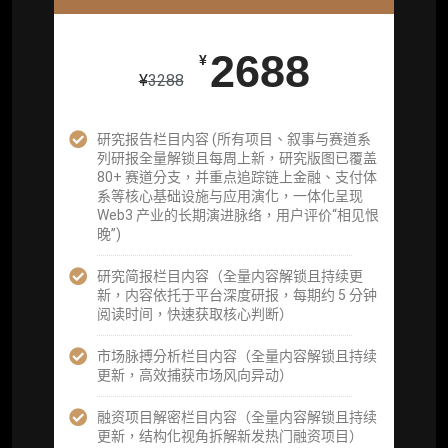
26800
¥
2688
¥
¥
3288
企业多账号 (3 席位，若需增加席位请联系客
服)
研究报告栏目内容 (所有项目、叙事与赛道系
列研报全量解锁且每周上新，研究版图已覆盖
机构增强研究包（在每期研报基础上，进一步
80+ 赛道分支，并重点追踪链上金融、支付体
提供一页纸格局图、机构视角附录、结构化数
系等核心基础设施与应用演化，一体化呈现
据集与定向持续追踪数据库，将研报内容沉淀
Web3 产业的长期演进脉络，用户评价“相见恨
为可复用、可复核、可持续追踪的机构级研究
晚”)
资产）
研究简报栏目内容（全量内容解锁且持续更
定制化研究服务（1次，课题/选题经审核通过
新，内容依托于平台深度研报，每期约 5 分钟
后，由业内享有盛誉的研究团队为你开展专项
阅读时间，快速获取核心判断）
研究，并交付一份完整研究报告）
市场脉搏分析栏目内容（全量内容解锁且持续
重点研究方向前瞻栏目（获取重点赛道、项目
更新，高效捕获市场风向异动）
及研究方向预告，提前了解核心观察变量与后
续研究计划）
融资项目解密栏目内容（全量内容解锁且持续
更新，结构化视角拆解新发热门融资项目）