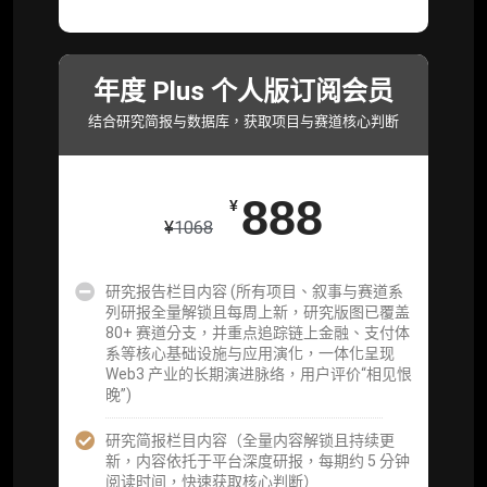
系等核心基础设施与应用演化，一体化呈现
Web3 产业的长期演进脉络，用户评价“相见恨
晚”)
年度 Plus 个人版订阅会员
研究简报栏目内容（内容依托于研报，快速获
取研究对象核心判断）
结合研究简报与数据库，获取项目与赛道核心判断
市场脉搏分析、融资项目解密栏目内容（持续
更新，市场热点与热门融资项目轻松捕获）
888
¥
项目融资数据库
¥
1068
事件追踪数据库
研究报告栏目内容 (所有项目、叙事与赛道系
列研报全量解锁且每周上新，研究版图已覆盖
会员周报（一周精华高效吸收）
80+ 赛道分支，并重点追踪链上金融、支付体
系等核心基础设施与应用演化，一体化呈现
解锁本会员权限的栏目历史内容
Web3 产业的长期演进脉络，用户评价“相见恨
晚”)
词库（支持报告内术语悬浮释义）
研究简报栏目内容（全量内容解锁且持续更
每日内参消息推送
新，内容依托于平台深度研报，每期约 5 分钟
阅读时间，快速获取核心判断）