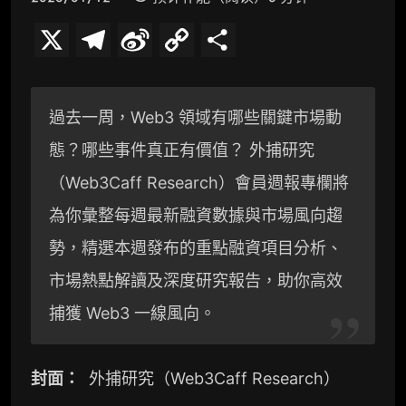
X
T
S
C
分
e
i
o
享
l
n
p
過去一周，Web3 領域有哪些關鍵市場動
e
a
y
態？哪些事件真正有價值？ 外捕研究
g
W
L
（Web3Caff Research）會員週報專欄將
r
e
i
為你彙整每週最新融資數據與市場風向趨
a
i
n
勢，精選本週發布的重點融資項目分析、
市場熱點解讀及深度研究報告，助你高效
m
b
k
捕獲 Web3 一線風向。
o
封面：
外捕研究（Web3Caff Research）