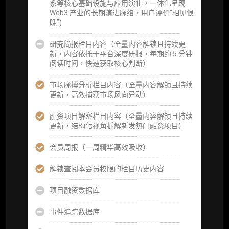
系等核心基础设施与应用演化，一体化呈现
核）
Web3 产业的长期演进脉络，用户评价“相见恨
晚”)
查阅分析师答疑精华汇总栏目（精选高价值沉
淀内容）​
研究简报栏目内容（全量内容解锁且持续更
新，内容依托于平台深度研报，每期约 5 分钟
机构专属社群（与业内高管、机构、基金等共
阅读时间，快速获取核心判断）
研精进）
市场脉搏分析栏目内容（全量内容解锁且持续
可下载报告 PDF 版（18 次/年）
更新，高效捕获市场风向异动）
数据库产品 CSV 下载(可根据请求“全量”提
融资项目解密栏目内容（全量内容解锁且持续
供，2次/年)
更新，结构化视角拆解新发热门融资项目）
研究报告栏目内容 (所有项目、叙事与赛道系
会员周报（一周精华高效吸收）
列研报全量解锁且每周上新，研究版图已覆盖
80+ 赛道分支，并重点追踪链上金融、支付体
解锁查阅本会员权限的栏目历史内容
系等核心基础设施与应用演化，一体化呈现
Web3 产业的长期演进脉络，用户评价“相见恨
项目融资数据库
晚”)
事件追踪数据库
研究简报栏目内容（内容依托于研报，快速获
取研究对象核心判断）