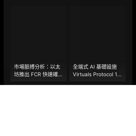
联系客服
专业版
机构专业年度服务会员
增强研判深度，获得分析师支持
市場脈搏分析：以太
全端式 AI 基礎設施
坊推出 FCR 快速確認
Virtuals Protocol 1.5
98000
¥
規則，13 秒存款確認
萬字研報：「AI 經濟
時間奏響「Fast L1」
操作系統」成型，智
前奏
能體的鏈上協作時代
企业多账号 (5 席位，若需增加席位请联系客
已來？全景式拆解其
服)
專案背景、技術架
構、經濟模型、生態
机构增强研究包（在每期研报基础上，进一步
提供一页纸格局图、机构视角附录、结构化数
格局與未來挑戰
据集与定向持续追踪数据库，将研报内容沉淀