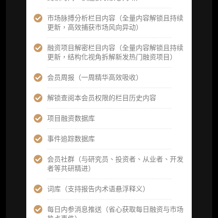
图解推送（热门数据、精华图）
市场脉搏分析栏目内容（全量内容解锁且持续
研究方向沟通与反馈
更新，高效捕获市场风向异动）
定制化研究报告折扣（9.5 折）
融资项目解密栏目内容（全量内容解锁且持续
更新，结构化视角拆解新发热门融资项目）
立即开通
会员周报（一周精华高效吸收）
解锁查阅本会员权限的栏目历史内容
高级版
项目融资数据库
机构高级年度服务会员
事件追踪数据库
获得专业团队定制研究支持
会员社群（与研究员、投资者、从业者、开发
者等共研精进）
59800
¥
词库（支持报告内术语悬浮释义）
每日内参消息推送（省心获取每日融资与市场
企业多账号 (3 席位，若需增加席位请联系客