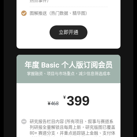
热点事件）
服)
图解推送（热门数据、精华图）
机构增强研究包（在每期研报基础上，进一步
提供一页纸格局图、机构视角附录、结构化数
据集与定向持续追踪数据库，将研报内容沉淀
立即开通
为可复用、可复核、可持续追踪的机构级研究
资产）
定制化研究服务（1次，课题/选题经审核通过
后，由业内享有盛誉的研究团队为你开展专项
年度 Basic 个人版订阅会员
研究，并交付一份完整研究报告）
掌握融资、项目与市场重点，减少信息筛选成本
重点研究方向前瞻栏目（获取重点赛道、项目
及研究方向预告，提前了解核心观察变量与后
续研究计划）
399
¥
¥
468
提前获取研报权（ 6 次，官方发布研报预告后
可根据请求领先市场以提前解锁）
研究报告栏目内容 (所有项目、叙事与赛道系
分析师 1 对 1 沟通（1 小时，话题需审核）
列研报全量解锁且每周上新，研究版图已覆盖
80+ 赛道分支，并重点追踪链上金融、支付体
分析师专属答疑服务（3 次提问，话题需审