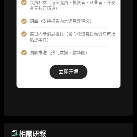
会员社群（与研究员、投资者、从业者、开发
者等共研精进）
市场脉搏分析、融资项目解密栏目内容（持续
更新，市场热点与热门融资项目轻松捕获）
词库（支持报告内术语悬浮释义）
项目融资数据库
每日内参消息推送（省心获取每日融资与市场
热点事件）
事件追踪数据库
图解推送（热门数据、精华图）
会员周报（一周精华高效吸收）
解锁本会员权限的栏目历史内容
立即开通
词库（支持报告内术语悬浮释义）
每日内参消息推送
图解推送（热门数据、精华图）
研究方向沟通与反馈
定制化研究报告折扣（9.5 折）
相關研報