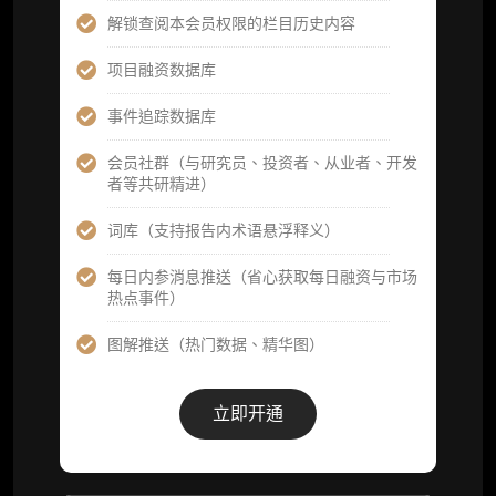
分析师 1 对 1 沟通（1 小时，话题需审核）
解锁查阅本会员权限的栏目历史内容
分析师专属答疑服务（3 次提问，话题需审
项目融资数据库
核）
事件追踪数据库
查阅分析师答疑精华汇总栏目（精选高价值沉
淀内容）​
会员社群（与研究员、投资者、从业者、开发
者等共研精进）
机构专属社群（与业内高管、机构、基金等共
研精进）
词库（支持报告内术语悬浮释义）
可下载报告 PDF 版（12 次/年）
每日内参消息推送（省心获取每日融资与市场
热点事件）
数据库产品 CSV 下载(可根据请求“全量”提
供，2次/年)
图解推送（热门数据、精华图）
研究报告栏目内容 (所有项目、叙事与赛道系
列研报全量解锁且每周上新，研究版图已覆盖
立即开通
80+ 赛道分支，并重点追踪链上金融、支付体
系等核心基础设施与应用演化，一体化呈现
Web3 产业的长期演进脉络，用户评价“相见恨
晚”)