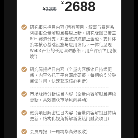
2688
¥
¥
3288
企业多账号 (3 席位，若需增加席位请联系客
服)
研究报告栏目内容 (所有项目、叙事与赛道系
列研报全量解锁且每周上新，研究版图已覆盖
机构增强研究包（在每期研报基础上，进一步
80+ 赛道分支，并重点追踪链上金融、支付体
提供一页纸格局图、机构视角附录、结构化数
系等核心基础设施与应用演化，一体化呈现
据集与定向持续追踪数据库，将研报内容沉淀
Web3 产业的长期演进脉络，用户评价“相见恨
为可复用、可复核、可持续追踪的机构级研究
晚”)
资产）
研究简报栏目内容（全量内容解锁且持续更
定制化研究服务（1次，课题/选题经审核通过
新，内容依托于平台深度研报，每期约 5 分钟
后，由业内享有盛誉的研究团队为你开展专项
阅读时间，快速获取核心判断）
研究，并交付一份完整研究报告）
市场脉搏分析栏目内容（全量内容解锁且持续
重点研究方向前瞻栏目（获取重点赛道、项目
更新，高效捕获市场风向异动）
及研究方向预告，提前了解核心观察变量与后
续研究计划）
融资项目解密栏目内容（全量内容解锁且持续
更新，结构化视角拆解新发热门融资项目）
提前获取研报权（ 3 次，官方发布研报预告后
可根据请求领先市场以提前解锁）
会员周报（一周精华高效吸收）