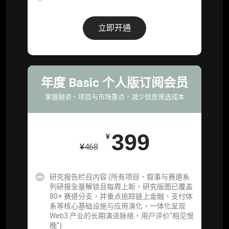
机构增强研究包（在每期研报基础上，进一步
提供一页纸格局图、机构视角附录、结构化数
据集与定向持续追踪数据库，将研报内容沉淀
立即开通
为可复用、可复核、可持续追踪的机构级研究
资产）
定制化研究服务（1次，课题/选题经审核通过
后，由业内享有盛誉的研究团队为你开展专项
年度 Basic 个人版订阅会员
研究，并交付一份完整研究报告）
掌握融资、项目与市场重点，减少信息筛选成本
重点研究方向前瞻栏目（获取重点赛道、项目
及研究方向预告，提前了解核心观察变量与后
续研究计划）
399
¥
¥
468
提前获取研报权（ 6 次，官方发布研报预告后
可根据请求领先市场以提前解锁）
研究报告栏目内容 (所有项目、叙事与赛道系
分析师 1 对 1 沟通（1 小时，话题需审核）
列研报全量解锁且每周上新，研究版图已覆盖
80+ 赛道分支，并重点追踪链上金融、支付体
分析师专属答疑服务（3 次提问，话题需审
系等核心基础设施与应用演化，一体化呈现
核）
Web3 产业的长期演进脉络，用户评价“相见恨
晚”)