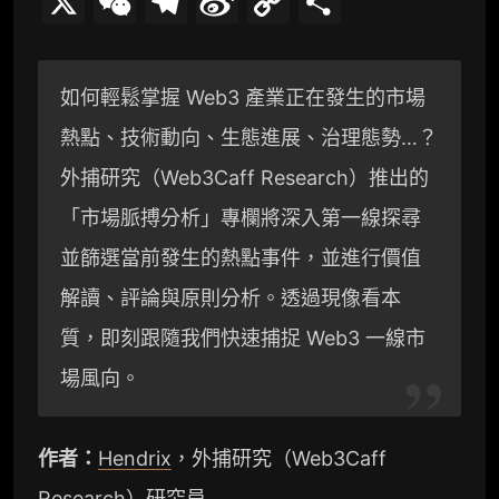
X
W
T
S
C
分
e
e
i
o
享
C
l
n
p
如何輕鬆掌握 Web3 產業正在發生的市場
h
e
a
y
熱點、技術動向、生態進展、治理態勢…？
a
g
W
L
外捕研究（Web3Caff Research）推出的
t
r
e
i
「市場脈搏分析」專欄將深入第一線探尋
a
i
n
並篩選當前發生的熱點事件，並進行價值
解讀、評論與原則分析。透過現像看本
m
b
k
質，即刻跟隨我們快速捕捉 Web3 一線市
o
場風向。
作者：
Hendrix
，外捕研究（Web3Caff
Research）研究員