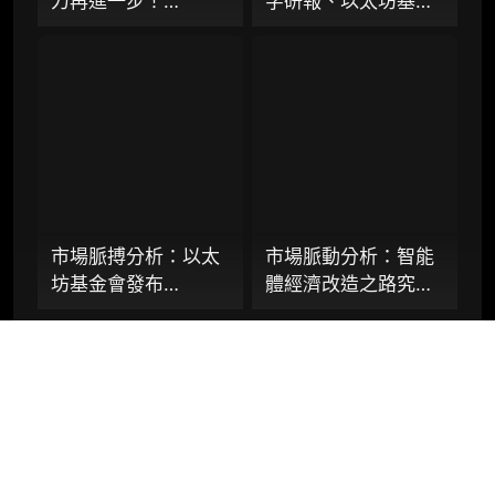
力再進一步！
字研報、以太坊基金
定制化研究服务（1次，课题/选题经审核通过
Virtuals 聯手以太坊
會發布
后，由业内享有盛誉的研究团队为你开展专项
基金會 dAI 團隊推出
「Strawmap」十年
研究，并交付一份完整研究报告）
AI Agent 間協作與鏈
路線圖草案、
重点研究方向前瞻栏目（获取重点赛道、项目
上結算標準 ERC-
Coinbase 推出智慧
及研究方向预告，提前了解核心观察变量与后
8183
體支付方案 Agentic
续研究计划）
Wallet
提前获取研报权（不限次，官方发布研报预告
后可根据请求领先市场提前解锁）
市場脈搏分析：以太
市場脈動分析：智能
分析师 1 对 1 沟通（1 小时，话题需审核）
坊基金會發布
體經濟改造之路究竟
分析师专属答疑服务（6 次提问，话题需审
「Strawmap」十年
是 Web3 智能化，還
核）
路線圖草案，是通往
是 AI 去中心化？
霸權王座，還是一曲
Coinbase 推出
查阅分析师答疑精华汇总栏目（精选高价值沉
淀内容）
技術烏托邦？
Agentic Wallet 或將
給出關鍵答案
机构专属社群（与业内高管、机构、基金等共
研精进）
研究
合作
社交
产品
关于