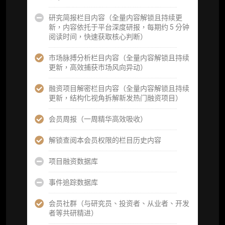
查阅分析师答疑精华汇总栏目（精选高价值沉
淀内容）​
研究简报栏目内容（全量内容解锁且持续更
新，内容依托于平台深度研报，每期约 5 分钟
机构专属社群（与业内高管、机构、基金等共
阅读时间，快速获取核心判断）
研精进）
市场脉搏分析栏目内容（全量内容解锁且持续
可下载报告 PDF 版（18 次/年）
更新，高效捕获市场风向异动）
数据库产品 CSV 下载(可根据请求“全量”提
融资项目解密栏目内容（全量内容解锁且持续
供，2次/年)
更新，结构化视角拆解新发热门融资项目）
研究报告栏目内容 (所有项目、叙事与赛道系
会员周报（一周精华高效吸收）
列研报全量解锁且每周上新，研究版图已覆盖
80+ 赛道分支，并重点追踪链上金融、支付体
解锁查阅本会员权限的栏目历史内容
系等核心基础设施与应用演化，一体化呈现
Web3 产业的长期演进脉络，用户评价“相见恨
项目融资数据库
晚”)
事件追踪数据库
研究简报栏目内容（内容依托于研报，快速获
取研究对象核心判断）
会员社群（与研究员、投资者、从业者、开发
者等共研精进）
市场脉搏分析、融资项目解密栏目内容（持续
更新，市场热点与热门融资项目轻松捕获）