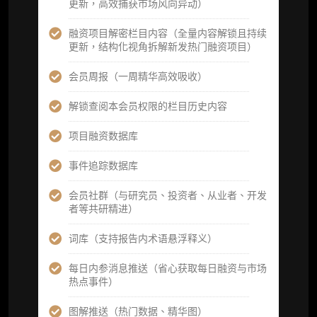
更新，高效捕获市场风向异动）
定制化研究报告折扣（9.5 折）
融资项目解密栏目内容（全量内容解锁且持续
更新，结构化视角拆解新发热门融资项目）
立即开通
会员周报（一周精华高效吸收）
解锁查阅本会员权限的栏目历史内容
高级版
项目融资数据库
机构高级年度服务会员
事件追踪数据库
获得专业团队定制研究支持
会员社群（与研究员、投资者、从业者、开发
者等共研精进）
59800
¥
词库（支持报告内术语悬浮释义）
每日内参消息推送（省心获取每日融资与市场
企业多账号 (3 席位，若需增加席位请联系客
热点事件）
服)
图解推送（热门数据、精华图）