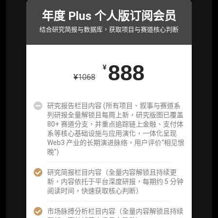
年度 Plus 个人版订阅会员
研究简报栏目内容（内容依托于研报，快速获
取研究对象核心判断）
结合研究简报与数据库，获取项目与赛道核心判断
市场脉搏分析、融资项目解密栏目内容（持续
更新，市场热点与热门融资项目轻松捕获）
888
¥
项目融资数据库
¥
1068
事件追踪数据库
研究报告栏目内容 (所有项目、叙事与赛道系
列研报全量解锁且每周上新，研究版图已覆盖
会员周报（一周精华高效吸收）
80+ 赛道分支，并重点追踪链上金融、支付体
系等核心基础设施与应用演化，一体化呈现
解锁本会员权限的栏目历史内容
Web3 产业的长期演进脉络，用户评价“相见恨
晚”)
词库（支持报告内术语悬浮释义）
研究简报栏目内容（全量内容解锁且持续更
每日内参消息推送
新，内容依托于平台深度研报，每期约 5 分钟
阅读时间，快速获取核心判断）
图解推送（热门数据、精华图）
市场脉搏分析栏目内容（全量内容解锁且持续
研究方向沟通与反馈