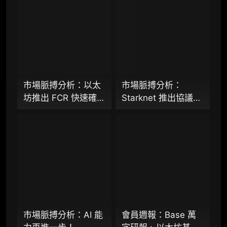
专业版
机构专业年度服务会员
增强研判深度，获得分析师支持
市場脈搏分析：以太
市場脈搏分析：
坊推出 FCR 快速確認
Starknet 推出協議級
98000
¥
規則，13 秒存款確認
隱私標準 STRK20，
時間奏響「Fast L1」
能否打破機構級應用
前奏
「上鍊難」與「監管
企业多账号 (5 席位，若需增加席位请联系客
難以介入」的困局？
服)
机构增强研究包（在每期研报基础上，进一步
提供一页纸格局图、机构视角附录、结构化数
据集与定向持续追踪数据库，将研报内容沉淀
为可复用、可复核、可持续追踪的机构级研究
资产）​
市場脈搏分析：AI 能
會員週報：Base 萬