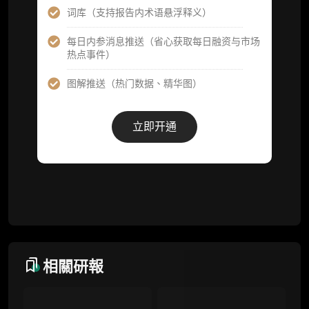
词库（支持报告内术语悬浮释义）
项目融资数据库
每日内参消息推送（省心获取每日融资与市场
热点事件）
事件追踪数据库
图解推送（热门数据、精华图）
会员周报（一周精华高效吸收）
解锁本会员权限的栏目历史内容
立即开通
词库（支持报告内术语悬浮释义）
每日内参消息推送
图解推送（热门数据、精华图）
研究方向沟通与反馈
定制化研究报告折扣（9.5 折）
相關研報
联系客服