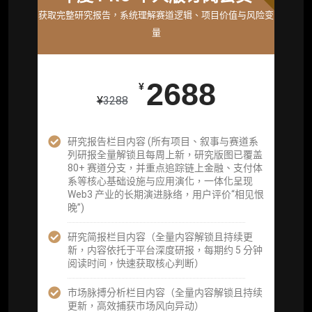
获取完整研究报告，系统理解赛道逻辑、项目价值与风险变
获取机构级研究与基础服务
量
26800
¥
2688
¥
¥
3288
企业多账号 (3 席位，若需增加席位请联系客
服)
研究报告栏目内容 (所有项目、叙事与赛道系
列研报全量解锁且每周上新，研究版图已覆盖
机构增强研究包（在每期研报基础上，进一步
80+ 赛道分支，并重点追踪链上金融、支付体
提供一页纸格局图、机构视角附录、结构化数
系等核心基础设施与应用演化，一体化呈现
据集与定向持续追踪数据库，将研报内容沉淀
Web3 产业的长期演进脉络，用户评价“相见恨
为可复用、可复核、可持续追踪的机构级研究
晚”)
资产）
研究简报栏目内容（全量内容解锁且持续更
定制化研究服务（1次，课题/选题经审核通过
新，内容依托于平台深度研报，每期约 5 分钟
后，由业内享有盛誉的研究团队为你开展专项
阅读时间，快速获取核心判断）
研究，并交付一份完整研究报告）
市场脉搏分析栏目内容（全量内容解锁且持续
重点研究方向前瞻栏目（获取重点赛道、项目
更新，高效捕获市场风向异动）