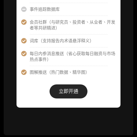
事件追踪数据库
研究简报栏目内容（内容依托于研报，快速获
取研究对象核心判断）
会员社群（与研究员、投资者、从业者、开发
者等共研精进）
市场脉搏分析、融资项目解密栏目内容（持续
更新，市场热点与热门融资项目轻松捕获）
词库（支持报告内术语悬浮释义）
项目融资数据库
每日内参消息推送（省心获取每日融资与市场
热点事件）
事件追踪数据库
图解推送（热门数据、精华图）
会员周报（一周精华高效吸收）
解锁本会员权限的栏目历史内容
立即开通
词库（支持报告内术语悬浮释义）
每日内参消息推送
图解推送（热门数据、精华图）