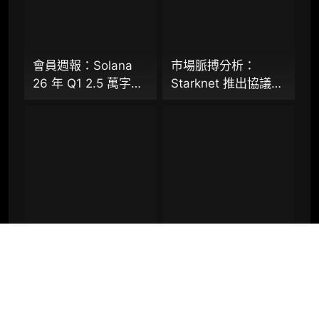
机构增强研究包（在每期研报基础上，进一步
提供一页纸格局图、机构视角附录、结构化数
据集与定向持续追踪数据库，将研报内容沉淀
为可复用、可复核、可持续追踪的机构级研究
资产）​
會員週報：Solana
市場脈搏分析：
26 年 Q1 2.5 萬字研
Starknet 推出協議級
定制化研究服务（1次，课题/选题经审核通过
報（下篇）、
隱私標準 STRK20，
后，由业内享有盛誉的研究团队为你开展专项
Starknet 推出協議級
能否打破機構級應用
研究，并交付一份完整研究报告）
隱私標準 STRK20、
「上鍊難」與「監管
重点研究方向前瞻栏目（获取重点赛道、项目
Virtuals 聯手以太坊
難以介入」的困局？
及研究方向预告，提前了解核心观察变量与后
基金會 dAI 團隊推出
续研究计划）
ERC-8183
提前获取研报权（不限次，官方发布研报预告
后可根据请求领先市场提前解锁）
市場脈搏分析：AI 能
Solana 研究簡報：通
分析师 1 对 1 沟通（1 小时，话题需审核）
力再進一步！
往「全球統一資本市
分析师专属答疑服务（6 次提问，话题需审
Virtuals 聯手以太坊
場」的十年荊棘與榮
核）
基金會 dAI 團隊推出
光丨 26 年 Q1
AI Agent 間協作與鏈