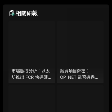
研究方向沟通与反馈
定制化研究报告折扣（9.5 折）
相關研報
联系客服
专业版
机构专业年度服务会员
增强研判深度，获得分析师支持
市場脈搏分析：以太
融資項目解密：
坊推出 FCR 快速確認
OP_NET 能否透過搭
98000
¥
規則，13 秒存款確認
建 “外部共識層”，為
時間奏響「Fast L1」
比特幣網路裝上智慧
前奏
合約引擎？
企业多账号 (5 席位，若需增加席位请联系客
服)