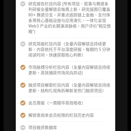
研究报告栏目内容 (所有项目、叙事与赛道系
分析师 1 对 1 沟通（1 小时，话题需审核）
列研报全量解锁且每周上新，研究版图已覆盖
80+ 赛道分支，并重点追踪链上金融、支付体
分析师专属答疑服务（3 次提问，话题需审
系等核心基础设施与应用演化，一体化呈现
核）
Web3 产业的长期演进脉络，用户评价“相见恨
晚”)
查阅分析师答疑精华汇总栏目（精选高价值沉
淀内容）​
研究简报栏目内容（全量内容解锁且持续更
新，内容依托于平台深度研报，每期约 5 分钟
机构专属社群（与业内高管、机构、基金等共
阅读时间，快速获取核心判断）
研精进）
市场脉搏分析栏目内容（全量内容解锁且持续
可下载报告 PDF 版（18 次/年）
更新，高效捕获市场风向异动）
数据库产品 CSV 下载(可根据请求“全量”提
融资项目解密栏目内容（全量内容解锁且持续
供，2次/年)
更新，结构化视角拆解新发热门融资项目）
研究报告栏目内容 (所有项目、叙事与赛道系
会员周报（一周精华高效吸收）
列研报全量解锁且每周上新，研究版图已覆盖
80+ 赛道分支，并重点追踪链上金融、支付体
解锁查阅本会员权限的栏目历史内容
系等核心基础设施与应用演化，一体化呈现
Web3 产业的长期演进脉络，用户评价“相见恨
项目融资数据库
晚”)