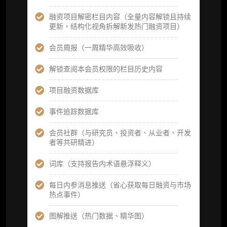
及研究方向预告，提前了解核心观察变量与后
续研究计划）
融资项目解密栏目内容（全量内容解锁且持续
更新，结构化视角拆解新发热门融资项目）
提前获取研报权（ 3 次，官方发布研报预告后
可根据请求领先市场以提前解锁）
会员周报（一周精华高效吸收）
分析师 1 对 1 沟通（1 小时，话题需审核）
解锁查阅本会员权限的栏目历史内容
分析师专属答疑服务（3 次提问，话题需审
项目融资数据库
核）
事件追踪数据库
查阅分析师答疑精华汇总栏目（精选高价值沉
淀内容）​
会员社群（与研究员、投资者、从业者、开发
者等共研精进）
机构专属社群（与业内高管、机构、基金等共
研精进）
词库（支持报告内术语悬浮释义）
可下载报告 PDF 版（12 次/年）
每日内参消息推送（省心获取每日融资与市场
热点事件）
数据库产品 CSV 下载(可根据请求“全量”提
供，2次/年)
图解推送（热门数据、精华图）