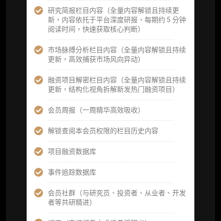
研究简报栏目内容（全量内容解锁且持续更
每日内参消息推送
新，内容依托于平台深度研报，每期约 5 分钟
阅读时间，快速获取核心判断）
图解推送（热门数据、精华图）
市场脉搏分析栏目内容（全量内容解锁且持续
研究方向沟通与反馈
更新，高效捕获市场风向异动）
定制化研究报告折扣（9.5 折）
融资项目解密栏目内容（全量内容解锁且持续
更新，结构化视角拆解新发热门融资项目）
立即开通
会员周报（一周精华高效吸收）
解锁查阅本会员权限的栏目历史内容
高级版
项目融资数据库
机构高级年度服务会员
事件追踪数据库
获得专业团队定制研究支持
会员社群（与研究员、投资者、从业者、开发
者等共研精进）
59800
¥