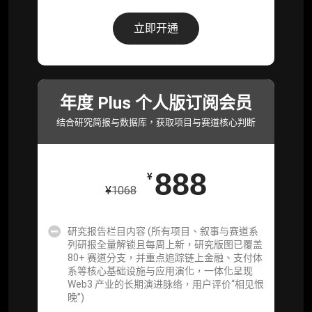
研究报告栏目内容 (所有项目、叙事与赛道系
列研报全量解锁且每周上新，研究版图已覆盖
立即开通
80+ 赛道分支，并重点追踪链上金融、支付体
系等核心基础设施与应用演化，一体化呈现
Web3 产业的长期演进脉络，用户评价“相见恨
晚”)
年度 Plus 个人版订阅会员
研究简报栏目内容（内容依托于研报，快速获
取研究对象核心判断）
结合研究简报与数据库，获取项目与赛道核心判断
市场脉搏分析、融资项目解密栏目内容（持续
更新，市场热点与热门融资项目轻松捕获）
888
¥
项目融资数据库
¥
1068
事件追踪数据库
研究报告栏目内容 (所有项目、叙事与赛道系
列研报全量解锁且每周上新，研究版图已覆盖
会员周报（一周精华高效吸收）
80+ 赛道分支，并重点追踪链上金融、支付体
系等核心基础设施与应用演化，一体化呈现
解锁本会员权限的栏目历史内容
Web3 产业的长期演进脉络，用户评价“相见恨
晚”)
词库（支持报告内术语悬浮释义）