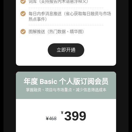
词库（支持报告内术语悬浮释义）
每日内参消息推送（省心获取每日融资与市场
企业多账号 (3 席位，若需增加席位请联系客
热点事件）
服)
图解推送（热门数据、精华图）
机构增强研究包（在每期研报基础上，进一步
提供一页纸格局图、机构视角附录、结构化数
据集与定向持续追踪数据库，将研报内容沉淀
立即开通
为可复用、可复核、可持续追踪的机构级研究
资产）
定制化研究服务（1次，课题/选题经审核通过
后，由业内享有盛誉的研究团队为你开展专项
年度 Basic 个人版订阅会员
研究，并交付一份完整研究报告）
掌握融资、项目与市场重点，减少信息筛选成本
重点研究方向前瞻栏目（获取重点赛道、项目
及研究方向预告，提前了解核心观察变量与后
续研究计划）
399
¥
¥
468
提前获取研报权（ 6 次，官方发布研报预告后
可根据请求领先市场以提前解锁）