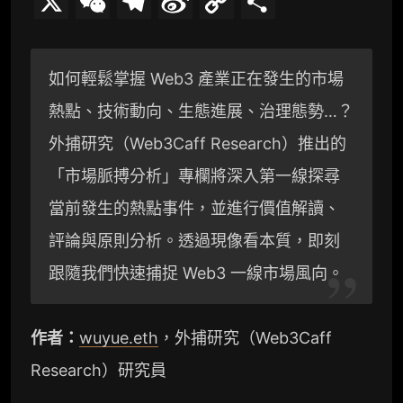
X
W
T
S
C
分
e
e
i
o
享
C
l
n
p
如何輕鬆掌握 Web3 產業正在發生的市場
h
e
a
y
熱點、技術動向、生態進展、治理態勢…？
a
g
W
L
外捕研究（Web3Caff Research）推出的
t
r
e
i
「市場脈搏分析」專欄將深入第一線探尋
a
i
n
當前發生的熱點事件，並進行價值解讀、
評論與原則分析。透過現像看本質，即刻
m
b
k
跟隨我們快速捕捉 Web3 一線市場風向。
o
作者：
wuyue.eth
，外捕研究（Web3Caff
Research）研究員