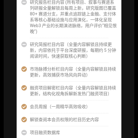
研究报告栏目内容 (所有项目、叙事与赛道系
分析师 1 对 1 沟通（1 小时，话题需审核）
列研报全量解锁且每周上新，研究版图已覆盖
80+ 赛道分支，并重点追踪链上金融、支付体
分析师专属答疑服务（3 次提问，话题需审
系等核心基础设施与应用演化，一体化呈现
核）
Web3 产业的长期演进脉络，用户评价“相见恨
晚”)
查阅分析师答疑精华汇总栏目（精选高价值沉
淀内容）​
研究简报栏目内容（全量内容解锁且持续更
新，内容依托于平台深度研报，每期约 5 分钟
机构专属社群（与业内高管、机构、基金等共
阅读时间，快速获取核心判断）
研精进）
市场脉搏分析栏目内容（全量内容解锁且持续
可下载报告 PDF 版（18 次/年）
更新，高效捕获市场风向异动）
数据库产品 CSV 下载(可根据请求“全量”提
融资项目解密栏目内容（全量内容解锁且持续
供，2次/年)
更新，结构化视角拆解新发热门融资项目）
研究报告栏目内容 (所有项目、叙事与赛道系
会员周报（一周精华高效吸收）
列研报全量解锁且每周上新，研究版图已覆盖
80+ 赛道分支，并重点追踪链上金融、支付体
解锁查阅本会员权限的栏目历史内容
系等核心基础设施与应用演化，一体化呈现
Web3 产业的长期演进脉络，用户评价“相见恨
项目融资数据库
晚”)