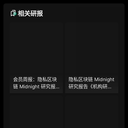
定制化研究报告折扣（9.5 折）
相关研报
联系客服
专业版
机构专业年度服务会员
增强研判深度，获得分析师支持
会员周报：隐私区块
隐私区块链 Midnight
链 Midnight 研究报
研究报告《机构研究
98000
¥
告、隐私 L2 网络
增强包》：一页纸格
Aztec 发布 V5 版
局图、机构视角附
本，以太坊隐私探索
录、结构化数据集与
企业多账号 (5 席位，若需增加席位请联系客
迈入新阶段？
持续追踪入口
服)