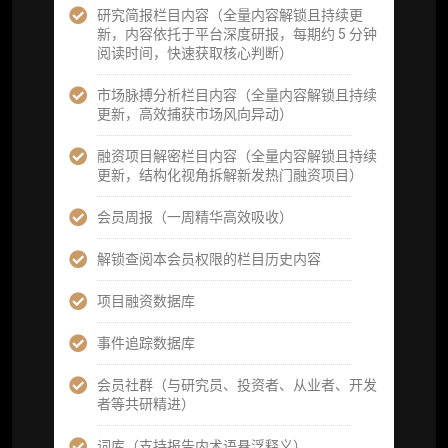
研究简报栏目内容（全量内容解锁且持续更
每日内参消息推送
新，内容依托于平台深度研报，每期约 5 分钟
阅读时间，快速获取核心判断）
图解推送（热门数据、精华图）
市场脉搏分析栏目内容（全量内容解锁且持续
研究方向沟通与反馈
更新，高效捕获市场风向异动）
定制化研究报告折扣（9.5 折）
融资项目解密栏目内容（全量内容解锁且持续
更新，结构化视角拆解新发热门融资项目）
立即开通
会员周报（一周精华高效吸收）
解锁查阅本会员权限的栏目历史内容
高级版
项目融资数据库
机构高级年度服务会员
事件追踪数据库
获得专业团队定制研究支持
会员社群（与研究员、投资者、从业者、开发
者等共研精进）
59800
¥
词库（支持报告内术语悬浮释义）