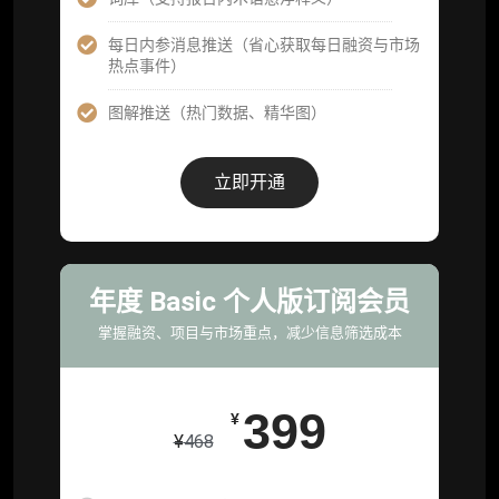
每日内参消息推送（省心获取每日融资与市场
企业多账号 (3 席位，若需增加席位请联系客
热点事件）
服)
图解推送（热门数据、精华图）
机构增强研究包（在每期研报基础上，进一步
提供一页纸格局图、机构视角附录、结构化数
据集与定向持续追踪数据库，将研报内容沉淀
立即开通
为可复用、可复核、可持续追踪的机构级研究
资产）
定制化研究服务（1次，课题/选题经审核通过
后，由业内享有盛誉的研究团队为你开展专项
年度 Basic 个人版订阅会员
研究，并交付一份完整研究报告）
掌握融资、项目与市场重点，减少信息筛选成本
重点研究方向前瞻栏目（获取重点赛道、项目
及研究方向预告，提前了解核心观察变量与后
续研究计划）
399
¥
¥
468
提前获取研报权（ 6 次，官方发布研报预告后
可根据请求领先市场以提前解锁）