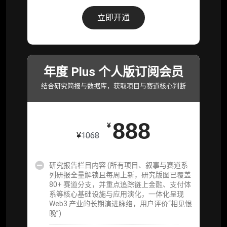
研究报告栏目内容 (所有项目、叙事与赛道系
列研报全量解锁且每周上新，研究版图已覆盖
立即开通
80+ 赛道分支，并重点追踪链上金融、支付体
系等核心基础设施与应用演化，一体化呈现
Web3 产业的长期演进脉络，用户评价“相见恨
晚”)
年度 Plus 个人版订阅会员
研究简报栏目内容（内容依托于研报，快速获
取研究对象核心判断）
结合研究简报与数据库，获取项目与赛道核心判断
市场脉搏分析、融资项目解密栏目内容（持续
更新，市场热点与热门融资项目轻松捕获）
888
¥
项目融资数据库
¥
1068
事件追踪数据库
研究报告栏目内容 (所有项目、叙事与赛道系
列研报全量解锁且每周上新，研究版图已覆盖
会员周报（一周精华高效吸收）
80+ 赛道分支，并重点追踪链上金融、支付体
系等核心基础设施与应用演化，一体化呈现
解锁本会员权限的栏目历史内容
Web3 产业的长期演进脉络，用户评价“相见恨
晚”)
词库（支持报告内术语悬浮释义）