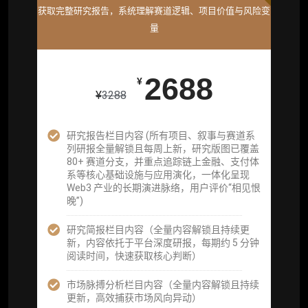
获取完整研究报告，系统理解赛道逻辑、项目价值与风险变
获取机构级研究与基础服务
量
26800
¥
2688
¥
¥
3288
企业多账号 (3 席位，若需增加席位请联系客
服)
研究报告栏目内容 (所有项目、叙事与赛道系
列研报全量解锁且每周上新，研究版图已覆盖
机构增强研究包（在每期研报基础上，进一步
80+ 赛道分支，并重点追踪链上金融、支付体
提供一页纸格局图、机构视角附录、结构化数
系等核心基础设施与应用演化，一体化呈现
据集与定向持续追踪数据库，将研报内容沉淀
Web3 产业的长期演进脉络，用户评价“相见恨
为可复用、可复核、可持续追踪的机构级研究
晚”)
资产）
研究简报栏目内容（全量内容解锁且持续更
定制化研究服务（1次，课题/选题经审核通过
新，内容依托于平台深度研报，每期约 5 分钟
后，由业内享有盛誉的研究团队为你开展专项
阅读时间，快速获取核心判断）
研究，并交付一份完整研究报告）
市场脉搏分析栏目内容（全量内容解锁且持续
重点研究方向前瞻栏目（获取重点赛道、项目
更新，高效捕获市场风向异动）