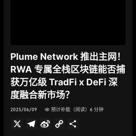
Plume Network 推出主网！
RWA 专属全栈区块链能否捕
获万亿级 TradFi x DeFi 深
度融合新市场？
2025/06/09
预计补能（阅读）6 分钟
X
T
S
C
分
e
i
o
享