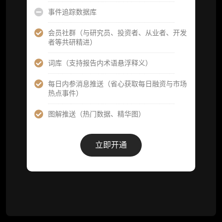
事件追踪数据库
研究简报栏目内容（内容依托于研报，快速获
取研究对象核心判断）
会员社群（与研究员、投资者、从业者、开发
者等共研精进）
市场脉搏分析、融资项目解密栏目内容（持续
更新，市场热点与热门融资项目轻松捕获）
词库（支持报告内术语悬浮释义）
项目融资数据库
每日内参消息推送（省心获取每日融资与市场
热点事件）
事件追踪数据库
图解推送（热门数据、精华图）
会员周报（一周精华高效吸收）
解锁本会员权限的栏目历史内容
立即开通
词库（支持报告内术语悬浮释义）
每日内参消息推送
图解推送（热门数据、精华图）
研究方向沟通与反馈