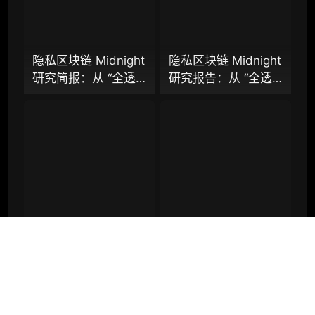
机构增强研究包（在每期研报基础上，进一步
提供一页纸格局图、机构视角附录、结构化数
据集与定向持续追踪数据库，将研报内容沉淀
为可复用、可复核、可持续追踪的机构级研究
资产）​
隐私区块链 Midnight
隐私区块链 Midnight
研究简报：从 “全透
研究报告：从 “全透
定制化研究服务（1次，课题/选题经审核通过
明” 到 “机构合规友
明” 到 “机构合规友
后，由业内享有盛誉的研究团队为你开展专项
好”，让企业资金大规
好”，让企业资金大规
研究，并交付一份完整研究报告）
模上链的隐私公链正
模上链的隐私公链正
重点研究方向前瞻栏目（获取重点赛道、项目
走向现实？
走向现实？全景式拆
及研究方向预告，提前了解核心观察变量与后
解其背景、技术架
续研究计划）
构、生态格局与机构
提前获取研报权（不限次，官方发布研报预告
采用挑战
后可根据请求领先市场提前解锁）
隐私 L2 网络 Aztec
云服务巨头
分析师 1 对 1 沟通（1 小时，话题需审核）
发布 V5 版本，以太
Cloudflare 基于
分析师专属答疑服务（6 次提问，话题需审
坊隐私探索迈入新阶
x402 协议推出
核）
段？
Monetization
Gateway，AI 智能体
查阅分析师答疑精华汇总栏目（精选高价值沉