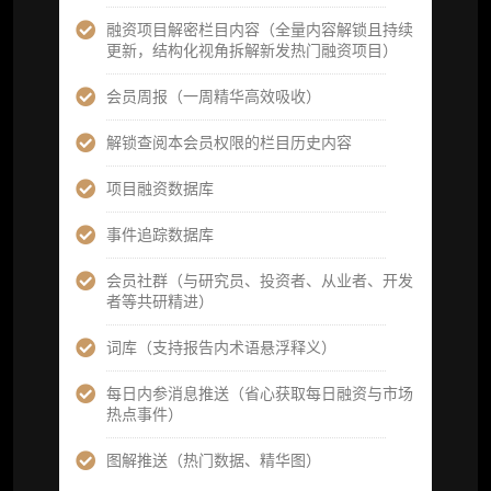
及研究方向预告，提前了解核心观察变量与后
续研究计划）
融资项目解密栏目内容（全量内容解锁且持续
更新，结构化视角拆解新发热门融资项目）
提前获取研报权（ 3 次，官方发布研报预告后
可根据请求领先市场以提前解锁）
会员周报（一周精华高效吸收）
分析师 1 对 1 沟通（1 小时，话题需审核）
解锁查阅本会员权限的栏目历史内容
分析师专属答疑服务（3 次提问，话题需审
项目融资数据库
核）
事件追踪数据库
查阅分析师答疑精华汇总栏目（精选高价值沉
淀内容）​
会员社群（与研究员、投资者、从业者、开发
者等共研精进）
机构专属社群（与业内高管、机构、基金等共
研精进）
词库（支持报告内术语悬浮释义）
可下载报告 PDF 版（12 次/年）
每日内参消息推送（省心获取每日融资与市场
热点事件）
数据库产品 CSV 下载(可根据请求“全量”提
供，2次/年)
图解推送（热门数据、精华图）