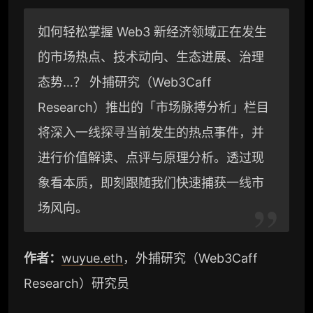
l
n
p
如何轻松掌握 Web3 新经济领域正在发生
e
a
y
的市场热点、技术动向、生态进展、治理
g
W
L
态势…？ 外捕研究（Web3Caff
r
e
i
Research）推出的「市场脉搏分析」栏目
a
i
n
将深入一线探寻当前发生的热点事件，并
进行价值解读、点评与原理分析。透过现
m
b
k
象看本质，即刻跟随我们快速捕获一线市
o
场风向。
作者：
wuyue.eth
，外捕研究（Web3Caff
Research）研究员