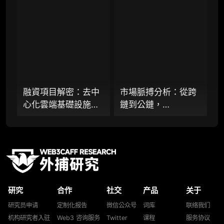
光丨 26 年 Q1
市場」的十年荊棘與
研究，并交付一份完整研究报告）
榮光，全景式解析其
重点研究方向前瞻栏目（获取重点赛道、项目
發展背景、技術根
及研究方向预告，提前了解核心观察变量与后
基、生態應用、合規
续研究计划）
路徑及未來展望
提前获取研报权（不限次，官方发布研报预告
后可根据请求领先市场提前解锁）
融資項目解密：去中
市場脈搏分析：從跨
分析师 1 对 1 沟通（1 小时，话题需审核）
心化雲端基礎設施
鏈到公鏈，
分析师专属答疑服务（6 次提问，话题需审
Akave 推出 AI 儲存
LayerZero 推出「多
核）
層，「固定費率+零
核心」L1 網路 Zero
出站模式」能否撬動
能否撕開通用公鏈新
查阅分析师答疑精华汇总栏目（精选高价值沉
淀内容）
現有雲端格局？
戰局？
机构专属社群（与业内高管、机构、基金等共
研精进）
研究
合作
社交
产品
关于
可下载报告 PDF 版（24 次/年）
研究员申请
定制化报告
微信公众号
词库
联络我们
机构研究者入驻
Web3 咨询服务
Twitter
课程
服务协议