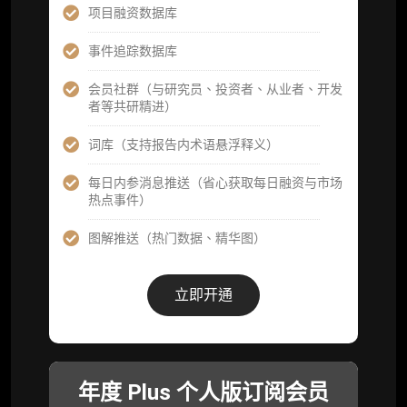
分析师专属答疑服务（3 次提问，话题需审
项目融资数据库
核）
事件追踪数据库
查阅分析师答疑精华汇总栏目（精选高价值沉
淀内容）​
会员社群（与研究员、投资者、从业者、开发
者等共研精进）
机构专属社群（与业内高管、机构、基金等共
研精进）
词库（支持报告内术语悬浮释义）
可下载报告 PDF 版（12 次/年）
每日内参消息推送（省心获取每日融资与市场
热点事件）
数据库产品 CSV 下载(可根据请求“全量”提
供，2次/年)
图解推送（热门数据、精华图）
研究报告栏目内容 (所有项目、叙事与赛道系
列研报全量解锁且每周上新，研究版图已覆盖
立即开通
80+ 赛道分支，并重点追踪链上金融、支付体
系等核心基础设施与应用演化，一体化呈现
Web3 产业的长期演进脉络，用户评价“相见恨
晚”)
年度 Plus 个人版订阅会员
研究简报栏目内容（内容依托于研报，快速获