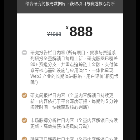
取研究对象核心判断）
结合研究简报与数据库，获取项目与赛道核心判断
市场脉搏分析、融资项目解密栏目内容（持续
更新，市场热点与热门融资项目轻松捕获）
888
¥
项目融资数据库
¥
1068
事件追踪数据库
研究报告栏目内容 (所有项目、叙事与赛道系
列研报全量解锁且每周上新，研究版图已覆盖
会员周报（一周精华高效吸收）
80+ 赛道分支，并重点追踪链上金融、支付体
系等核心基础设施与应用演化，一体化呈现
解锁本会员权限的栏目历史内容
Web3 产业的长期演进脉络，用户评价“相见恨
晚”)
词库（支持报告内术语悬浮释义）
研究简报栏目内容（全量内容解锁且持续更
每日内参消息推送
新，内容依托于平台深度研报，每期约 5 分钟
阅读时间，快速获取核心判断）
图解推送（热门数据、精华图）
市场脉搏分析栏目内容（全量内容解锁且持续
研究方向沟通与反馈
更新，高效捕获市场风向异动）
定制化研究报告折扣（9.5 折）
融资项目解密栏目内容（全量内容解锁且持续