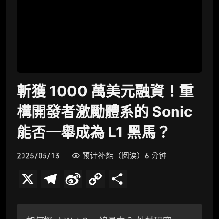
斬獲 1000 萬美元融資！重
構開發者激勵體系的 Sonic
能否一舉成為 L1 黑馬？
2025/05/13
预计补能（阅读）6 分钟
X
T
S
C
分
e
i
o
享
l
n
p