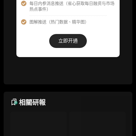
每日内参消息推送（省心获取每日融资与市场
热点事件）
事件追踪数据库
图解推送（热门数据、精华图）
会员周报（一周精华高效吸收）
解锁本会员权限的栏目历史内容
立即开通
词库（支持报告内术语悬浮释义）
每日内参消息推送
图解推送（热门数据、精华图）
研究方向沟通与反馈
定制化研究报告折扣（9.5 折）
相關研報
联系客服