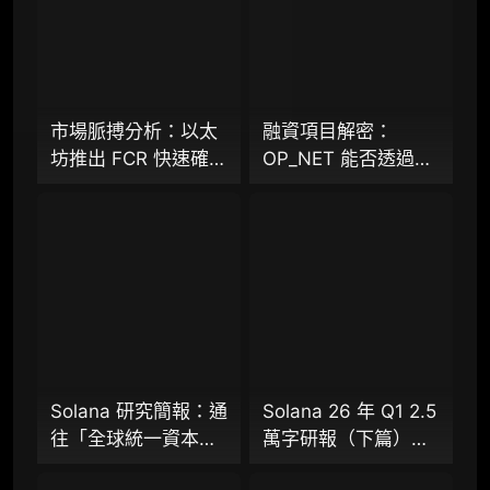
专业版
机构专业年度服务会员
增强研判深度，获得分析师支持
市場脈搏分析：以太
融資項目解密：
坊推出 FCR 快速確認
OP_NET 能否透過搭
98000
¥
規則，13 秒存款確認
建 “外部共識層”，為
時間奏響「Fast L1」
比特幣網路裝上智慧
前奏
合約引擎？
企业多账号 (5 席位，若需增加席位请联系客
服)
机构增强研究包（在每期研报基础上，进一步
提供一页纸格局图、机构视角附录、结构化数
据集与定向持续追踪数据库，将研报内容沉淀
为可复用、可复核、可持续追踪的机构级研究
资产）​
Solana 研究簡報：通
Solana 26 年 Q1 2.5
往「全球統一資本市
萬字研報（下篇）：
定制化研究服务（1次，课题/选题经审核通过
場」的十年荊棘與榮
通往「全球統一資本
后，由业内享有盛誉的研究团队为你开展专项