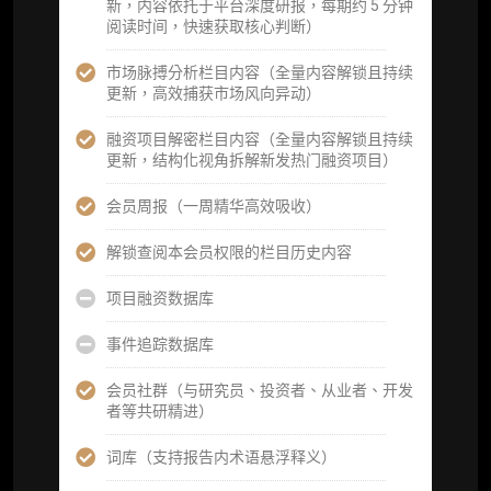
新，内容依托于平台深度研报，每期约 5 分钟
机构专属社群（与业内高管、机构、基金等共
阅读时间，快速获取核心判断）
研精进）
市场脉搏分析栏目内容（全量内容解锁且持续
可下载报告 PDF 版（18 次/年）
更新，高效捕获市场风向异动）
数据库产品 CSV 下载(可根据请求“全量”提
融资项目解密栏目内容（全量内容解锁且持续
供，2次/年)
更新，结构化视角拆解新发热门融资项目）
研究报告栏目内容 (所有项目、叙事与赛道系
会员周报（一周精华高效吸收）
列研报全量解锁且每周上新，研究版图已覆盖
80+ 赛道分支，并重点追踪链上金融、支付体
解锁查阅本会员权限的栏目历史内容
系等核心基础设施与应用演化，一体化呈现
Web3 产业的长期演进脉络，用户评价“相见恨
项目融资数据库
晚”)
事件追踪数据库
研究简报栏目内容（内容依托于研报，快速获
取研究对象核心判断）
会员社群（与研究员、投资者、从业者、开发
者等共研精进）
市场脉搏分析、融资项目解密栏目内容（持续
更新，市场热点与热门融资项目轻松捕获）
词库（支持报告内术语悬浮释义）
项目融资数据库