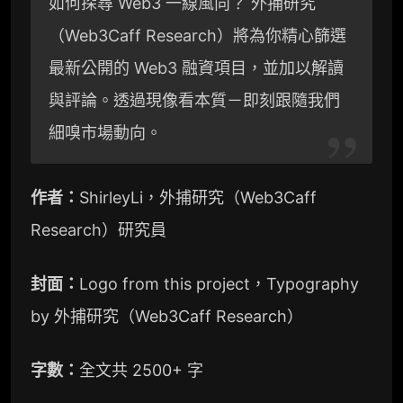
如何探尋 Web3 一線風向？ 外捕研究
e
a
y
（Web3Caff Research）將為你精心篩選
g
W
L
最新公開的 Web3 融資項目，並加以解讀
r
e
i
與評論。透過現像看本質－即刻跟隨我們
a
i
n
細嗅市場動向。
m
b
k
作者：
ShirleyLi，外捕研究（Web3Caff
o
Research）研究員
封面：
Logo from this project，Typography
by 外捕研究（Web3Caff Research）
字數：
全文共 2500+ 字