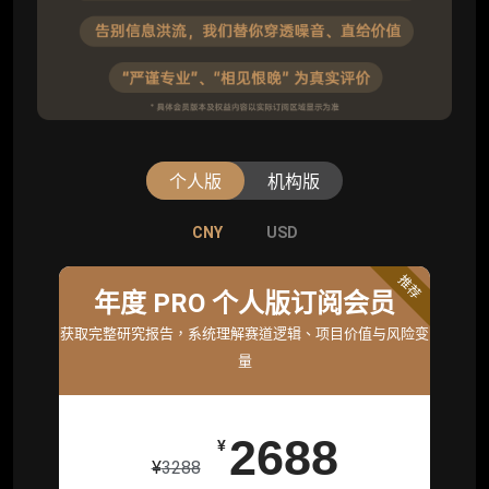
个人版
机构版
CNY
CNY
USD
USD
标准版
推荐
年度 PRO 个人版订阅会员
机构标准年度服务会员
获取完整研究报告，系统理解赛道逻辑、项目价值与风险变
获取机构级研究与基础服务
量
26800
¥
2688
¥
¥
3288