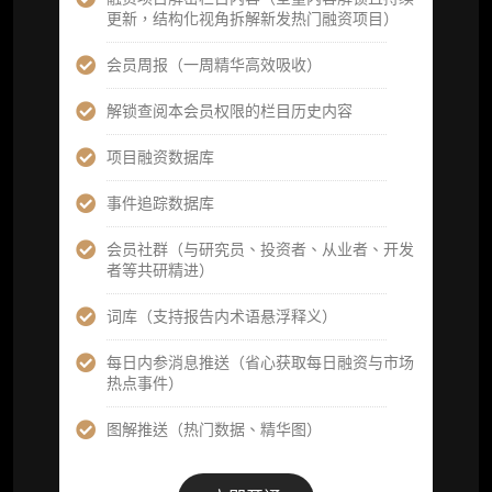
更新，结构化视角拆解新发热门融资项目）
立即开通
会员周报（一周精华高效吸收）
解锁查阅本会员权限的栏目历史内容
高级版
项目融资数据库
机构高级年度服务会员
事件追踪数据库
获得专业团队定制研究支持
会员社群（与研究员、投资者、从业者、开发
者等共研精进）
59800
¥
词库（支持报告内术语悬浮释义）
每日内参消息推送（省心获取每日融资与市场
企业多账号 (3 席位，若需增加席位请联系客
热点事件）
服)
图解推送（热门数据、精华图）
机构增强研究包（在每期研报基础上，进一步
提供一页纸格局图、机构视角附录、结构化数
据集与定向持续追踪数据库，将研报内容沉淀