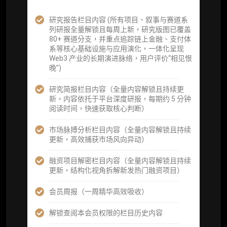
企业多账号 (3 席位，若需增加席位请联系客
服)
研究报告栏目内容 (所有项目、叙事与赛道系
列研报全量解锁且每周上新，研究版图已覆盖
机构增强研究包（在每期研报基础上，进一步
80+ 赛道分支，并重点追踪链上金融、支付体
提供一页纸格局图、机构视角附录、结构化数
系等核心基础设施与应用演化，一体化呈现
据集与定向持续追踪数据库，将研报内容沉淀
Web3 产业的长期演进脉络，用户评价“相见恨
为可复用、可复核、可持续追踪的机构级研究
晚”)
资产）
研究简报栏目内容（全量内容解锁且持续更
定制化研究服务（1次，课题/选题经审核通过
新，内容依托于平台深度研报，每期约 5 分钟
后，由业内享有盛誉的研究团队为你开展专项
阅读时间，快速获取核心判断）
研究，并交付一份完整研究报告）
市场脉搏分析栏目内容（全量内容解锁且持续
重点研究方向前瞻栏目（获取重点赛道、项目
更新，高效捕获市场风向异动）
及研究方向预告，提前了解核心观察变量与后
续研究计划）
融资项目解密栏目内容（全量内容解锁且持续
更新，结构化视角拆解新发热门融资项目）
提前获取研报权（ 3 次，官方发布研报预告后
可根据请求领先市场以提前解锁）
会员周报（一周精华高效吸收）
分析师 1 对 1 沟通（1 小时，话题需审核）
解锁查阅本会员权限的栏目历史内容