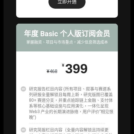
立即开通
为可复用、可复核、可持续追踪的机构级研究
资产）
定制化研究服务（1次，课题/选题经审核通过
后，由业内享有盛誉的研究团队为你开展专项
年度 Basic 个人版订阅会员
研究，并交付一份完整研究报告）
掌握融资、项目与市场重点，减少信息筛选成本
重点研究方向前瞻栏目（获取重点赛道、项目
及研究方向预告，提前了解核心观察变量与后
续研究计划）
399
¥
¥
468
提前获取研报权（ 6 次，官方发布研报预告后
可根据请求领先市场以提前解锁）
研究报告栏目内容 (所有项目、叙事与赛道系
分析师 1 对 1 沟通（1 小时，话题需审核）
列研报全量解锁且每周上新，研究版图已覆盖
80+ 赛道分支，并重点追踪链上金融、支付体
分析师专属答疑服务（3 次提问，话题需审
系等核心基础设施与应用演化，一体化呈现
核）
Web3 产业的长期演进脉络，用户评价“相见恨
晚”)
查阅分析师答疑精华汇总栏目（精选高价值沉
淀内容）​
研究简报栏目内容（全量内容解锁且持续更