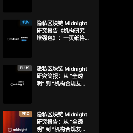
博弈
本，以太坊隐私探索
迈入新阶段？
机构
隐私区块链 Midnight
研究报告《机构研究
增强包》：一页纸格
局图、机构视角附
录、结构化数据集与
持续追踪入口
PLUS
隐私区块链 Midnight
研究简报：从 “全透
明” 到 “机构合规友
好”，让企业资金大规
模上链的隐私公链正
走向现实？
PRO
隐私区块链 Midnight
研究报告：从 “全透
明” 到 “机构合规友