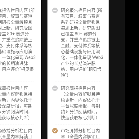
究报告栏目内容 (所
企业多账号
研究报告栏目内容 (所
企业多账号
项目、叙事与赛道
(5 席位，若
有项目、叙事与赛道
(6 席位，若
请
列研报全量解锁且
需增加席位请
系列研报全量解锁且
需增加席位请
周上新，研究版图
联系客服)
每周上新，研究版图
联系客服)
盖 80+ 赛道分
已覆盖 80+ 赛道分
，并重点追踪链上
支，并重点追踪链上
究
机构增强研究
机构增强研究
融、支付体系等核
金融、支付体系等核
研
包（在每期研
包（在每期研
基础设施与应用演
心基础设施与应用演
进
报基础上，进
报基础上，进
，一体化呈现 Web3
化，一体化呈现 Web3
页
一步提供一页
一步提供一页
业的长期演进脉
产业的长期演进脉
机
纸格局图、机
纸格局图、机
，用户评价“相见恨
络，用户评价“相见恨
、
构视角附录、
构视角附录、
)
晚”)
集
结构化数据集
结构化数据集
追
与定向持续追
与定向持续追
将
究简报栏目内容
踪数据库，将
研究简报栏目内容
踪数据库，将
淀
全量内容解锁且持
研报内容沉淀
（全量内容解锁且持
研报内容沉淀
可
更新，内容依托于
为可复用、可
续更新，内容依托于
为可复用、可
续
台深度研报，每期
复核、可持续
平台深度研报，每期
复核、可持续
级
 5 分钟阅读时间，
追踪的机构级
约 5 分钟阅读时间，
追踪的机构级
速获取核心判断）
研究资产）​
快速获取核心判断）
研究资产）​
服
场脉搏分析栏目内
定制化研究服
市场脉搏分析栏目内
定制化研究服
课
（全量内容解锁且
务（1次，课
容（全量内容解锁且