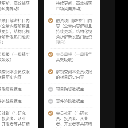
务（2次，课
续更新，高效捕获
题/选题经审
持续更新，高效捕获
题/选题经审
由
场风向异动）
核通过后，由
市场风向异动）
核通过后，由
誉
业内享有盛誉
业内享有盛誉
为
的研究团队为
资项目解密栏目内
融资项目解密栏目内
的研究团队为
研
你开展专项研
（全量内容解锁且
容（全量内容解锁且
你开展专项研
一
究，并交付一
续更新，结构化视
持续更新，结构化视
究，并交付两
报
份完整研究报
拆解新发热门融资
角拆解新发热门融资
份完整研究报
告）
目）
项目）
告）
向
重点研究方向
员周报（一周精华
会员周报（一周精华
重点研究方向
获
前瞻栏目（获
效吸收）
高效吸收）
前瞻栏目（获
、
取重点赛道、
取重点赛道、
方
项目及研究方
锁查阅本会员权限
解锁查阅本会员权限
项目及研究方
前
向预告，提前
栏目历史内容
的栏目历史内容
向预告，提前
察
了解核心观察
了解核心观察
研
变量与后续研
目融资数据库
项目融资数据库
变量与后续研
究计划）
究计划）
件追踪数据库
事件追踪数据库
报
提前获取研报
提前获取研报
官
权（不限次，
权（不限次，
员社群（与研究
会员社群（与研究
预
官方发布研报
官方发布研报
、投资者、从业
员、投资者、从业
请
预告后可根据
预告后可根据
、开发者等共研精
者、开发者等共研精
以
请求领先市场