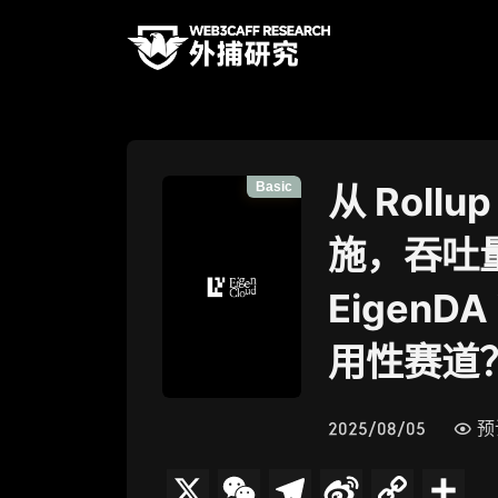
Basic
从 Rol
施，吞吐量超
Eigen
用性赛道
2025/08/05
预
X
W
T
S
C
分