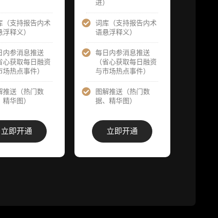
请求领先市场
）
进）
提前解锁）
提前解锁）
库（支持报告内术
词库（支持报告内术
1
分析师 1 对 1
分析师 1 对 1
悬浮释义）
语悬浮释义）
沟通（1 小
沟通（1 小
审
时，话题需审
时，话题需审
核）
日内参消息推送
每日内参消息推送
核）
省心获取每日融资
（省心获取每日融资
市场热点事件）
与市场热点事件）
答
分析师专属答
分析师专属答
次
疑服务（6 次
疑服务（10
需
提问，话题需
解推送（热门数
图解推送（热门数
次提问，话题
审核）
、精华图）
据、精华图）
需审核）
答
查阅分析师答
查阅分析师答
栏
疑精华汇总栏
立即开通
立即开通
疑精华汇总栏
价
目（精选高价
目（精选高价
​
值沉淀内容）
值沉淀内容）
群
机构专属社群
机构专属社群
（与业内高
（与业内高
基
管、机构、基
管、机构、基
金等共研精
金等共研精
进）
进）