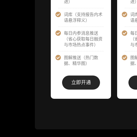
进）
进
提前解锁）
提前解锁）
词库（支持报告内术
词
分析师 1 对 1
分析师 1 对 
语悬浮释义）
语
沟通（1 小
沟通（1 小
时，话题需审
时，话题需
核）
核）
每日内参消息推送
每
（省心获取每日融资
（
与市场热点事件）
与
分析师专属答
分析师专属
疑服务（3 次
疑服务（3 
提问，话题需
提问，话题
图解推送（热门数
图
审核）
审核）
据、精华图）
据
查阅分析师答
查阅分析师
疑精华汇总栏
疑精华汇总
立即开通
目（精选高价
目（精选高
值沉淀内容）​
值沉淀内容）
机构专属社群
机构专属社
（与业内高
（与业内高
管、机构、基
管、机构、
金等共研精
金等共研精
进）
进）