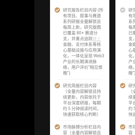
研究报告栏目内容 (所
企业多账号
企业多账号
研
有项目、叙事与赛道
(3 席位，若
(3 席位，若
有
系列研报全量解锁且
需增加席位请
需增加席位
系
每周上新，研究版图
联系客服)
联系客服)
每
已覆盖 80+ 赛道分
已覆
支，并重点追踪
链上
支
机构增强研究
机构增强研
金融、支付体系等核
金
包（在每期研
包（在每期
心基础设施与应用演
心
报基础上，进
报基础上，
化，一体化呈现 Web3
化
一步提供一页
一步提供一
产业的长期演进脉
产
纸格局图、机
纸格局图、
络，用户评价“相见恨
络
构视角附录、
构视角附录
晚”)
晚”
结构化数据集
结构化数据
与定向持续追
与定向持续
研究简报栏目内容
踪数据库，将
踪数据库，
研
（全量内容解锁且持
研报内容沉淀
研报内容沉
（
续更新，内容依托于
为可复用、可
为可复用、
续
平台深度研报，每期
复核、可持续
复核、可持
平
约 5 分钟阅读时间，
追踪的机构级
追踪的机构
约
快速获取核心判断）
研究资产）
研究资产）
快
市场脉搏分析栏目内
定制化研究服
定制化研究
市
容（全量内容解锁且
务（1次，课
务（1次，
容