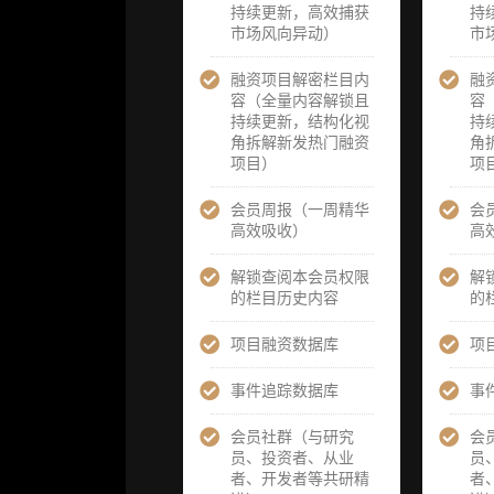
持续更新，高效捕获
题/选题经审
题/选题经审
持
市场风向异动）
核通过后，由
核通过后，
市
业内享有盛誉
业内享有盛
的研究团队为
的研究团队
融资项目解密栏目内
融
你开展专项研
你开展专项
容（全量内容解锁且
容
究，并交付一
究，并交付
持续更新，结构化视
持
份完整研究报
份完整研究
角拆解新发热门融资
角
告）
告）
项目）
项
重点研究方向
重点研究方
会员周报（一周精华
会
前瞻栏目（获
前瞻栏目（
高效吸收）
高
取重点赛道、
取重点赛道
项目及研究方
项目及研究
解锁查阅本会员权限
解
向预告，提前
向预告，提
的栏目历史内容
的
了解核心观察
了解核心观
变量与后续研
变量与后续
项目融资数据库
项
究计划）
究计划）
事件追踪数据库
事
提前获取研报
提前获取研
权（ 3 次，官
权（ 6 次，
会员社群（与研究
会
方发布研报预
方发布研报
员、投资者、从业
员
告后可根据请
告后可根据
者、开发者等共研精
者
求领先市场以
求领先市场