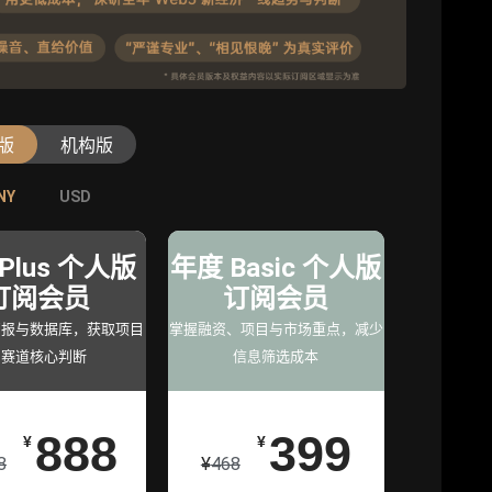
版
机构版
NY
NY
USD
USD
级版
专业版
旗舰版
年
Plus 个人版
机构专业年
年度 Basic 个人版
机构旗舰年
员
订阅会员
度服务会员
订阅会员
度服务会员
究支
简报与数据库，获取项目
增强研判深度，获得分析
掌握融资、项目与市场重点，减少
深度洞察支持，满足高阶
与赛道核心判断
师支持
信息筛选成本
研究
0
888
98000
399
¥
¥
¥
¥
129800
8
¥
468