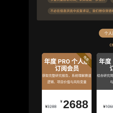
个人
C
C
标准版
高
推荐
年度 PRO 个人版
机构标准年
机构高级
年度 
度服务会员
订阅会员
度服务会
获取机构级研究与基础服
获取完整研究报告，系统理解赛道
获得专业团队定制研
结合研究
逻辑、项目价值与风险变量
务
持
26800
2688
5980
¥
¥
¥
¥
3288
¥
106