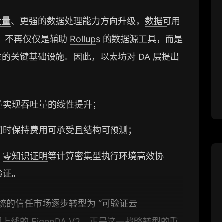
吐量
、更强的数据处理能力方向升级，
数据可用
DA 层）不再仅仅是辅助
Rollup
s 的数据源工具，而是
的关键基础设施。因此，以太坊对 DA 层提出
量实现吞吐量的线性提升；
同时保持费用可承受且结构可预测；
、
零知识证明
等计算密集型执行环境高效协
验证。
从传统的信任市场逐步转型为 “可验证云
施。近期上线的 EigenDA V2，正是这一战略转型的重