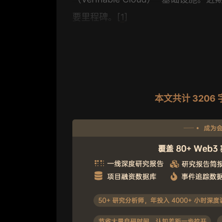
要里程碑。[
1
]
本文共计 320