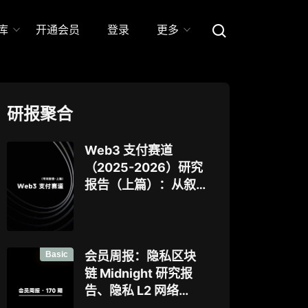
库
开通会员
登录
更多
研报聚合
Web3 支付赛道
（2025-2026）研究
报告（上篇）：从叙
事驱动迈向基础设施
落地，稳定币、
Agent 支付与稳定链
如何重塑下一代支付
Basic
会员周报：隐私区块
体系？全景式拆解行
链 Midnight 研究报
业背景、协议标准、
告、隐私 L2 网络
巨头卡位与全球监管
Aztec 发布 V5 版