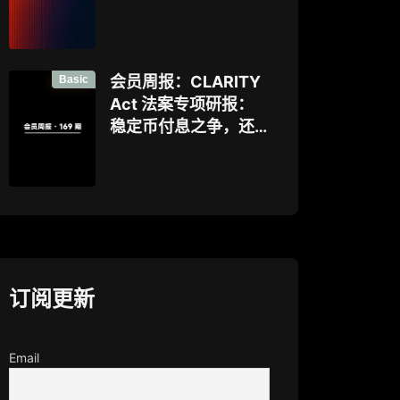
好”，让企业资金大规
模上链的隐私公链正
走向现实？全景式拆
解其背景、技术架
Basic
会员周报：CLARITY
构、生态格局与机构
Act 法案专项研报：
采用挑战
稳定币付息之争，还
是下一代金融基础设
施控制权之争？
订阅更新
Email