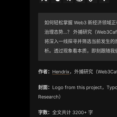
e
e
i
o
享
C
l
n
p
如何轻松掌握 Web3 新经济领
h
e
a
y
治理态势…？ 外捕研究（Web3Caf
a
g
W
L
将深入一线探寻并筛选当前发生的
t
r
e
i
析。透过现象看本质，即刻跟随我
a
i
n
m
b
k
作者：
Hendrix
，外捕研究（Web3Caff
o
封面：
Logo from this project，
Research）
字数：
全文共计 3200+ 字