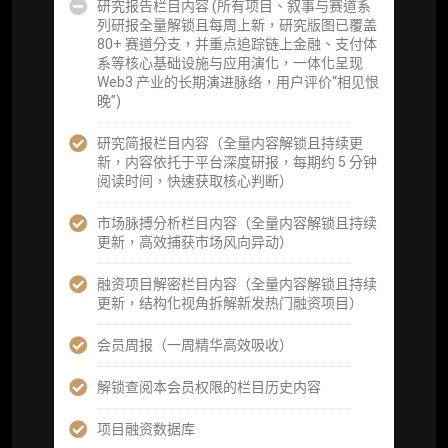
研究报告栏目内容 (所有项目、叙事与赛道系
列研报全量解锁且每周上新，研究版图已覆盖
会员周报（一周精华高效吸收）
80+ 赛道分支，并重点追踪链上金融、支付体
系等核心基础设施与应用演化，一体化呈现
解锁本会员权限的栏目历史内容
Web3 产业的长期演进脉络，用户评价“相见恨
晚”)
词库（支持报告内术语悬浮释义）
研究简报栏目内容（全量内容解锁且持续更
每日内参消息推送
新，内容依托于平台深度研报，每期约 5 分钟
阅读时间，快速获取核心判断）
图解推送（热门数据、精华图）
市场脉搏分析栏目内容（全量内容解锁且持续
研究方向沟通与反馈
更新，高效捕获市场风向异动）
定制化研究报告折扣（9.5 折）
融资项目解密栏目内容（全量内容解锁且持续
更新，结构化视角拆解新发热门融资项目）
立即开通
会员周报（一周精华高效吸收）
解锁查阅本会员权限的栏目历史内容
高级版
项目融资数据库