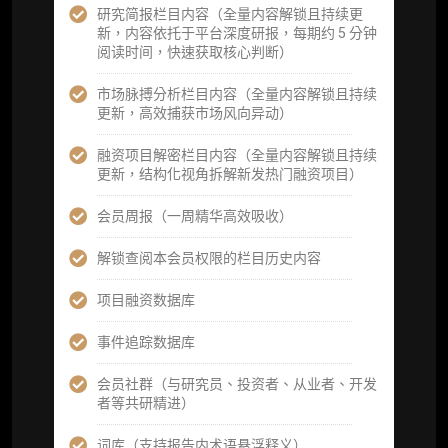
研究简报栏目内容（全量内容解锁且持续更
定制化研究服务（1次，课题/选题经审核通过
新，内容依托于平台深度研报，每期约 5 分钟
后，由业内享有盛誉的研究团队为你开展专项
阅读时间，快速获取核心判断）
研究，并交付一份完整研究报告）
市场脉搏分析栏目内容（全量内容解锁且持续
重点研究方向前瞻栏目（获取重点赛道、项目
更新，高效捕获市场风向异动）
及研究方向预告，提前了解核心观察变量与后
续研究计划）
融资项目解密栏目内容（全量内容解锁且持续
更新，结构化视角拆解新发热门融资项目）
提前获取研报权（ 3 次，官方发布研报预告后
可根据请求领先市场以提前解锁）
会员周报（一周精华高效吸收）
分析师 1 对 1 沟通（1 小时，话题需审核）
解锁查阅本会员权限的栏目历史内容
分析师专属答疑服务（3 次提问，话题需审
项目融资数据库
核）
事件追踪数据库
查阅分析师答疑精华汇总栏目（精选高价值沉
淀内容）​
会员社群（与研究员、投资者、从业者、开发
者等共研精进）
机构专属社群（与业内高管、机构、基金等共
研精进）
词库（支持报告内术语悬浮释义）