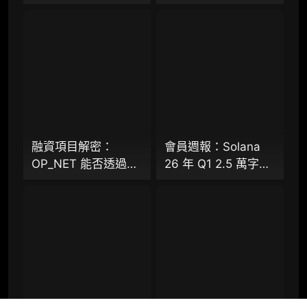
98000
規則，13 秒存款確認
萬字研報：「AI 經濟
時間奏響「Fast L1」
操作系統」成型，智
前奏
能體的鏈上協作時代
企业多账号 (5 席位，若需增加席位请联系客
已來？全景式拆解其
服)
專案背景、技術架
構、經濟模型、生態
机构增强研究包（在每期研报基础上，进一步
提供一页纸格局图、机构视角附录、结构化数
格局與未來挑戰
据集与定向持续追踪数据库，将研报内容沉淀
为可复用、可复核、可持续追踪的机构级研究
资产）​
融資項目解密：
會員週報：Solana
OP_NET 能否透過搭
26 年 Q1 2.5 萬字研
定制化研究服务（1次，课题/选题经审核通过
建 “外部共識層”，為
報（下篇）、
后，由业内享有盛誉的研究团队为你开展专项
比特幣網路裝上智慧
Starknet 推出協議級
研究，并交付一份完整研究报告）
合約引擎？
隱私標準 STRK20、
重点研究方向前瞻栏目（获取重点赛道、项目
Virtuals 聯手以太坊
及研究方向预告，提前了解核心观察变量与后
基金會 dAI 團隊推出
续研究计划）
ERC-8183
提前获取研报权（不限次，官方发布研报预告
后可根据请求领先市场提前解锁）