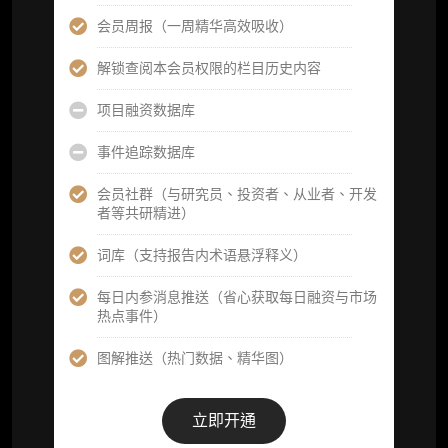
研究报告栏目内容 (所有项目、叙事与赛道系
会员周报（一周精华高效吸收）
列研报全量解锁且每周上新，研究版图已覆盖
80+ 赛道分支，并重点追踪链上金融、支付体
解锁查阅本会员权限的栏目历史内容
系等核心基础设施与应用演化，一体化呈现
Web3 产业的长期演进脉络，用户评价“相见恨
项目融资数据库
晚”)
事件追踪数据库
研究简报栏目内容（内容依托于研报，快速获
取研究对象核心判断）
会员社群（与研究员、投资者、从业者、开发
者等共研精进）
市场脉搏分析、融资项目解密栏目内容（持续
更新，市场热点与热门融资项目轻松捕获）
词库（支持报告内术语悬浮释义）
项目融资数据库
每日内参消息推送（省心获取每日融资与市场
热点事件）
事件追踪数据库
图解推送（热门数据、精华图）
会员周报（一周精华高效吸收）
解锁本会员权限的栏目历史内容
立即开通
词库（支持报告内术语悬浮释义）