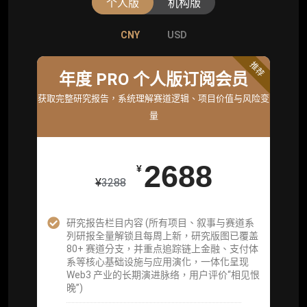
个人版
机构版
CNY
CNY
USD
USD
标准版
推荐
年度 PRO 个人版订阅会员
机构标准年度服务会员
获取完整研究报告，系统理解赛道逻辑、项目价值与风险变
获取机构级研究与基础服务
量
26800
¥
2688
¥
¥
3288
企业多账号 (3 席位，若需增加席位请联系客
服)
研究报告栏目内容 (所有项目、叙事与赛道系
列研报全量解锁且每周上新，研究版图已覆盖
机构增强研究包（在每期研报基础上，进一步
80+ 赛道分支，并重点追踪链上金融、支付体
提供一页纸格局图、机构视角附录、结构化数
系等核心基础设施与应用演化，一体化呈现
据集与定向持续追踪数据库，将研报内容沉淀
Web3 产业的长期演进脉络，用户评价“相见恨
为可复用、可复核、可持续追踪的机构级研究
晚”)
资产）