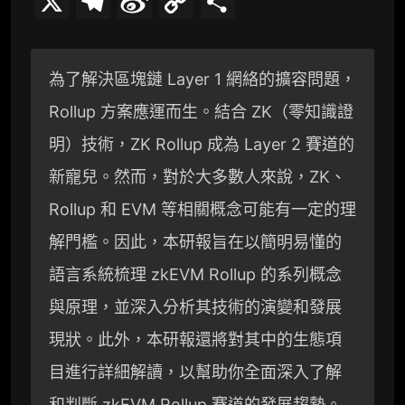
X
T
S
C
分
e
i
o
享
l
n
p
為了解決區塊鏈 Layer 1 網絡的擴容問題，
e
a
y
Rollup 方案應運而生。結合 ZK（零知識證
g
W
L
明）技術，ZK Rollup 成為 Layer 2 賽道的
r
e
i
新寵兒。然而，對於大多數人來說，ZK、
a
i
n
Rollup 和 EVM 等相關概念可能有一定的理
解門檻。因此，本研報旨在以簡明易懂的
m
b
k
語言系統梳理 zkEVM Rollup 的系列概念
o
與原理，並深入分析其技術的演變和發展
現狀。此外，本研報還將對其中的生態項
目進行詳細解讀，以幫助你全面深入了解
和判斷 zkEVM Rollup 賽道的發展趨勢。