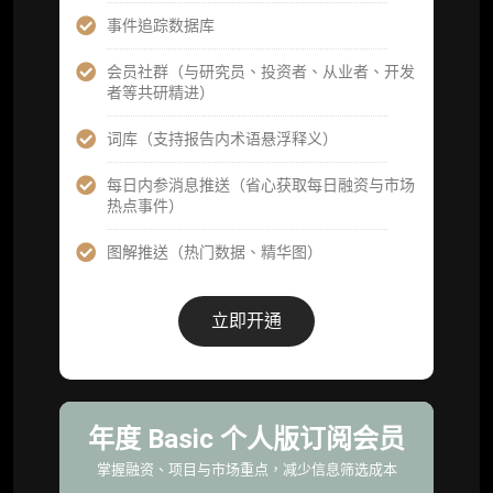
机构高级年度服务会员
事件追踪数据库
获得专业团队定制研究支持
会员社群（与研究员、投资者、从业者、开发
者等共研精进）
59800
¥
词库（支持报告内术语悬浮释义）
每日内参消息推送（省心获取每日融资与市场
企业多账号 (3 席位，若需增加席位请联系客
热点事件）
服)
图解推送（热门数据、精华图）
机构增强研究包（在每期研报基础上，进一步
提供一页纸格局图、机构视角附录、结构化数
据集与定向持续追踪数据库，将研报内容沉淀
立即开通
为可复用、可复核、可持续追踪的机构级研究
资产）
定制化研究服务（1次，课题/选题经审核通过
后，由业内享有盛誉的研究团队为你开展专项
年度 Basic 个人版订阅会员
研究，并交付一份完整研究报告）
掌握融资、项目与市场重点，减少信息筛选成本
重点研究方向前瞻栏目（获取重点赛道、项目