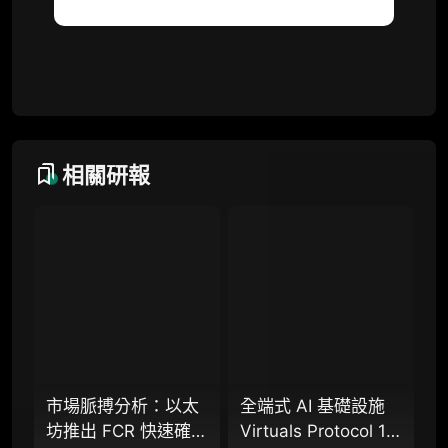
每日内参消息推送
图解推送（热门数据、精华图）
研究方向沟通与反馈
定制化研究报告折扣（9.5 折）
相關研報
联系客服
专业版
机构专业年度服务会员
增强研判深度，获得分析师支持
市場脈搏分析：以太
全端式 AI 基礎設施
坊推出 FCR 快速確認
Virtuals Protocol 1.5
¥