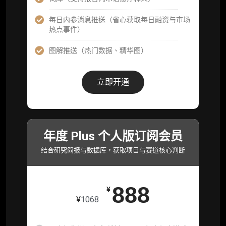
可下载报告 PDF 版（12 次/年）
每日内参消息推送（省心获取每日融资与市场
热点事件）
数据库产品 CSV 下载(可根据请求“全量”提
供，2次/年)
图解推送（热门数据、精华图）
研究报告栏目内容 (所有项目、叙事与赛道系
列研报全量解锁且每周上新，研究版图已覆盖
立即开通
80+ 赛道分支，并重点追踪链上金融、支付体
系等核心基础设施与应用演化，一体化呈现
Web3 产业的长期演进脉络，用户评价“相见恨
晚”)
年度 Plus 个人版订阅会员
研究简报栏目内容（内容依托于研报，快速获
取研究对象核心判断）
结合研究简报与数据库，获取项目与赛道核心判断
市场脉搏分析、融资项目解密栏目内容（持续
更新，市场热点与热门融资项目轻松捕获）
888
¥
项目融资数据库
¥
1068
事件追踪数据库