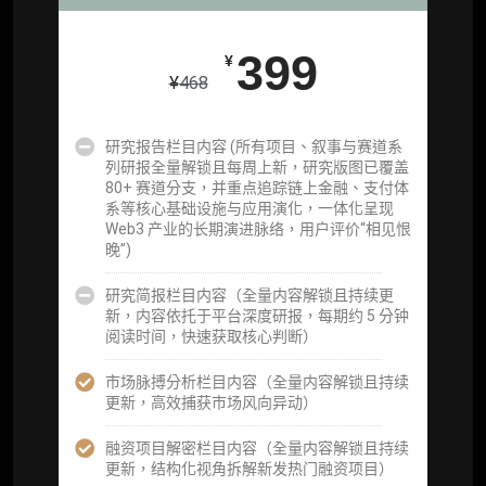
及研究方向预告，提前了解核心观察变量与后
续研究计划）
399
¥
¥
468
提前获取研报权（ 6 次，官方发布研报预告后
可根据请求领先市场以提前解锁）
研究报告栏目内容 (所有项目、叙事与赛道系
分析师 1 对 1 沟通（1 小时，话题需审核）
列研报全量解锁且每周上新，研究版图已覆盖
80+ 赛道分支，并重点追踪链上金融、支付体
分析师专属答疑服务（3 次提问，话题需审
系等核心基础设施与应用演化，一体化呈现
核）
Web3 产业的长期演进脉络，用户评价“相见恨
晚”)
查阅分析师答疑精华汇总栏目（精选高价值沉
淀内容）​
研究简报栏目内容（全量内容解锁且持续更
新，内容依托于平台深度研报，每期约 5 分钟
机构专属社群（与业内高管、机构、基金等共
阅读时间，快速获取核心判断）
研精进）
市场脉搏分析栏目内容（全量内容解锁且持续
可下载报告 PDF 版（18 次/年）
更新，高效捕获市场风向异动）
数据库产品 CSV 下载(可根据请求“全量”提
融资项目解密栏目内容（全量内容解锁且持续
供，2次/年)
更新，结构化视角拆解新发热门融资项目）