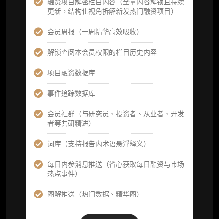
融资项目解密栏目内容（全量内容解锁且持续
更新，结构化视角拆解新发热门融资项目）
立即开通
会员周报（一周精华高效吸收）
解锁查阅本会员权限的栏目历史内容
高级版
项目融资数据库
机构高级年度服务会员
事件追踪数据库
获得专业团队定制研究支持
会员社群（与研究员、投资者、从业者、开发
者等共研精进）
59800
¥
词库（支持报告内术语悬浮释义）
每日内参消息推送（省心获取每日融资与市场
企业多账号 (3 席位，若需增加席位请联系客
热点事件）
服)
图解推送（热门数据、精华图）
机构增强研究包（在每期研报基础上，进一步
提供一页纸格局图、机构视角附录、结构化数