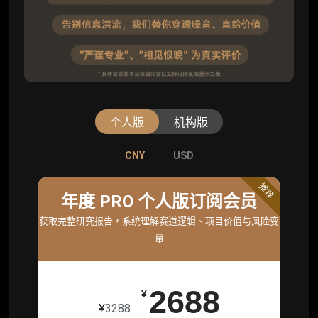
个人版
机构版
CNY
CNY
USD
USD
标准版
推荐
年度 PRO 个人版订阅会员
机构标准年度服务会员
获取完整研究报告，系统理解赛道逻辑、项目价值与风险变
获取机构级研究与基础服务
量
26800
¥
2688
¥
¥
3288