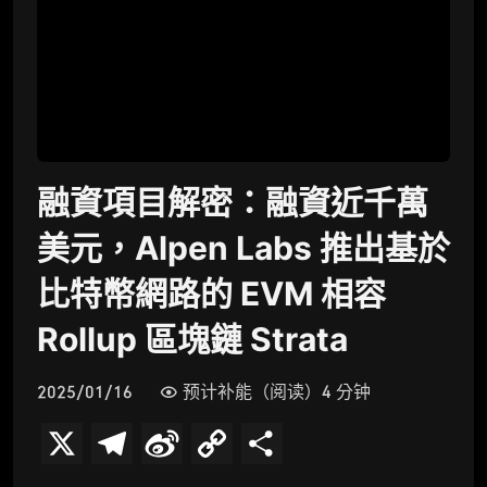
融資項目解密：融資近千萬
美元，Alpen Labs 推出基於
比特幣網路的 EVM 相容
Rollup 區塊鏈 Strata
2025/01/16
预计补能（阅读）4 分钟
X
T
S
C
分
e
i
o
享