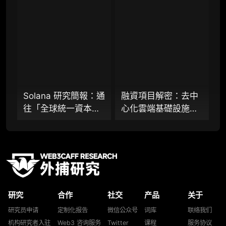
Starknet 推出協議級
能否打破機構級應用
研究，并交付一份完整研究报告）
隱私標準 STRK20、
「上鍊難」與「監管
重点研究方向前瞻栏目（获取重点赛道、项目
Virtuals 聯手以太坊
難以介入」的困局？
及研究方向预告，提前了解核心观察变量与后
基金會 dAI 團隊推出
续研究计划）
ERC-8183
提前获取研报权（不限次，官方发布研报预告
后可根据请求领先市场提前解锁）
Solana 研究簡報：通
融資項目解密：去中
分析师 1 对 1 沟通（1 小时，话题需审核）
往「全球統一資本市
心化雲端基礎設施
分析师专属答疑服务（6 次提问，话题需审
場」的十年荊棘與榮
Akave 推出 AI 儲存
核）
光丨 26 年 Q1
層，「固定費率+零
出站模式」能否撬動
查阅分析师答疑精华汇总栏目（精选高价值沉
淀内容）
現有雲端格局？
机构专属社群（与业内高管、机构、基金等共
研精进）
研究
合作
社交
产品
关于
可下载报告 PDF 版（24 次/年）
研究员申请
定制化报告
微信公众号
词库
联络我们
机构研究者入驻
Web3 咨询服务
Twitter
课程
服务协议