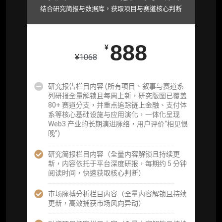
取研究对象核心判断）
结合研究简报与数据库，获取项目与赛道核心判断
市场脉搏分析、融资项目解密栏目内容（持续
更新，市场热点与热门融资项目轻松捕获）
888
¥
项目融资数据库
¥
1068
事件追踪数据库
研究报告栏目内容 (所有项目、叙事与赛道系
列研报全量解锁且每周上新，研究版图已覆盖
会员周报（一周精华高效吸收）
80+ 赛道分支，并重点追踪链上金融、支付体
系等核心基础设施与应用演化，一体化呈现
解锁本会员权限的栏目历史内容
Web3 产业的长期演进脉络，用户评价“相见恨
晚”)
词库（支持报告内术语悬浮释义）
研究简报栏目内容（全量内容解锁且持续更
每日内参消息推送
新，内容依托于平台深度研报，每期约 5 分钟
阅读时间，快速获取核心判断）
图解推送（热门数据、精华图）
市场脉搏分析栏目内容（全量内容解锁且持续
研究方向沟通与反馈
更新，高效捕获市场风向异动）
定制化研究报告折扣（9.5 折）