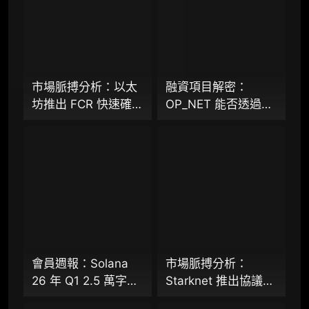
专业版
机构专业年度服务会员
增强研判深度，获得分析师支持
市場脈搏分析：以太
融資項目解密：
坊推出 FCR 快速確認
OP_NET 能否透過搭
98000
¥
規則，13 秒存款確認
建 “外部共識層”，為
時間奏響「Fast L1」
比特幣網路裝上智慧
前奏
合約引擎？
企业多账号 (5 席位，若需增加席位请联系客
服)
机构增强研究包（在每期研报基础上，进一步
提供一页纸格局图、机构视角附录、结构化数
据集与定向持续追踪数据库，将研报内容沉淀
为可复用、可复核、可持续追踪的机构级研究
资产）​
會員週報：Solana
市場脈搏分析：
26 年 Q1 2.5 萬字研
Starknet 推出協議級
定制化研究服务（1次，课题/选题经审核通过
報（下篇）、
隱私標準 STRK20，
后，由业内享有盛誉的研究团队为你开展专项