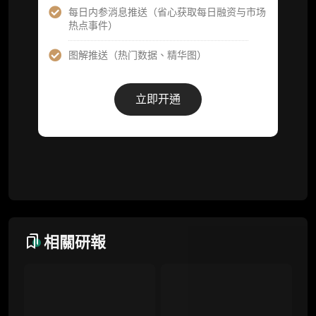
每日内参消息推送（省心获取每日融资与市场
热点事件）
事件追踪数据库
图解推送（热门数据、精华图）
会员周报（一周精华高效吸收）
解锁本会员权限的栏目历史内容
立即开通
词库（支持报告内术语悬浮释义）
每日内参消息推送
图解推送（热门数据、精华图）
研究方向沟通与反馈
定制化研究报告折扣（9.5 折）
相關研報
联系客服