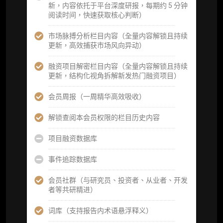
新，内容依托于平台深度研报，每期约 5 分钟
机构专属社群（与业内高管、机构、基金等共
阅读时间，快速获取核心判断）
研精进）
市场脉搏分析栏目内容（全量内容解锁且持续
可下载报告 PDF 版（18 次/年）
更新，高效捕获市场风向异动）
数据库产品 CSV 下载(可根据请求“全量”提
融资项目解密栏目内容（全量内容解锁且持续
供，2次/年)
更新，结构化视角拆解新发热门融资项目）
研究报告栏目内容 (所有项目、叙事与赛道系
会员周报（一周精华高效吸收）
列研报全量解锁且每周上新，研究版图已覆盖
80+ 赛道分支，并重点追踪链上金融、支付体
解锁查阅本会员权限的栏目历史内容
系等核心基础设施与应用演化，一体化呈现
Web3 产业的长期演进脉络，用户评价“相见恨
项目融资数据库
晚”)
事件追踪数据库
研究简报栏目内容（内容依托于研报，快速获
取研究对象核心判断）
会员社群（与研究员、投资者、从业者、开发
者等共研精进）
市场脉搏分析、融资项目解密栏目内容（持续
更新，市场热点与热门融资项目轻松捕获）
词库（支持报告内术语悬浮释义）
项目融资数据库