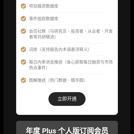
分析师专属答疑服务（3 次提问，话题需审
项目融资数据库
核）
事件追踪数据库
查阅分析师答疑精华汇总栏目（精选高价值沉
淀内容）​
会员社群（与研究员、投资者、从业者、开发
者等共研精进）
机构专属社群（与业内高管、机构、基金等共
研精进）
词库（支持报告内术语悬浮释义）
可下载报告 PDF 版（12 次/年）
每日内参消息推送（省心获取每日融资与市场
热点事件）
数据库产品 CSV 下载(可根据请求“全量”提
供，2次/年)
图解推送（热门数据、精华图）
研究报告栏目内容 (所有项目、叙事与赛道系
列研报全量解锁且每周上新，研究版图已覆盖
立即开通
80+ 赛道分支，并重点追踪链上金融、支付体
系等核心基础设施与应用演化，一体化呈现
Web3 产业的长期演进脉络，用户评价“相见恨
晚”)
年度 Plus 个人版订阅会员
研究简报栏目内容（内容依托于研报，快速获