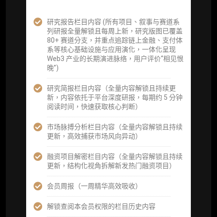
企业多账号 (3 席位，若需增加席位请联系客
服)
研究报告栏目内容 (所有项目、叙事与赛道系
列研报全量解锁且每周上新，研究版图已覆盖
机构增强研究包（在每期研报基础上，进一步
80+ 赛道分支，并重点追踪链上金融、支付体
提供一页纸格局图、机构视角附录、结构化数
系等核心基础设施与应用演化，一体化呈现
据集与定向持续追踪数据库，将研报内容沉淀
Web3 产业的长期演进脉络，用户评价“相见恨
为可复用、可复核、可持续追踪的机构级研究
晚”)
资产）
研究简报栏目内容（全量内容解锁且持续更
定制化研究服务（1次，课题/选题经审核通过
新，内容依托于平台深度研报，每期约 5 分钟
后，由业内享有盛誉的研究团队为你开展专项
阅读时间，快速获取核心判断）
研究，并交付一份完整研究报告）
市场脉搏分析栏目内容（全量内容解锁且持续
重点研究方向前瞻栏目（获取重点赛道、项目
更新，高效捕获市场风向异动）
及研究方向预告，提前了解核心观察变量与后
续研究计划）
融资项目解密栏目内容（全量内容解锁且持续
更新，结构化视角拆解新发热门融资项目）
提前获取研报权（ 3 次，官方发布研报预告后
可根据请求领先市场以提前解锁）
会员周报（一周精华高效吸收）
分析师 1 对 1 沟通（1 小时，话题需审核）
解锁查阅本会员权限的栏目历史内容