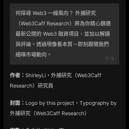
l
n
p
何探尋 Web3 一線風向？ 外捕研究
e
a
y
（Web3Caff Research）將為你精心篩選
g
W
L
最新公開的 Web3 融資項目，並加以解讀
r
e
i
與評論。透過現像看本質－即刻跟隨我們
a
i
n
細嗅市場動向。
m
b
k
作者：
ShirleyLi，外捕研究（Web3Caff
o
Research）研究員
封面：
Logo by this project，Typography by
外捕研究（Web3Caff Research）