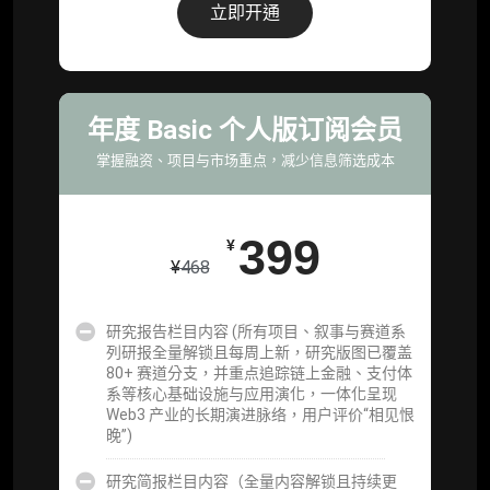
据集与定向持续追踪数据库，将研报内容沉淀
立即开通
为可复用、可复核、可持续追踪的机构级研究
资产）
定制化研究服务（1次，课题/选题经审核通过
后，由业内享有盛誉的研究团队为你开展专项
年度 Basic 个人版订阅会员
研究，并交付一份完整研究报告）
掌握融资、项目与市场重点，减少信息筛选成本
重点研究方向前瞻栏目（获取重点赛道、项目
及研究方向预告，提前了解核心观察变量与后
续研究计划）
399
¥
¥
468
提前获取研报权（ 6 次，官方发布研报预告后
可根据请求领先市场以提前解锁）
研究报告栏目内容 (所有项目、叙事与赛道系
分析师 1 对 1 沟通（1 小时，话题需审核）
列研报全量解锁且每周上新，研究版图已覆盖
80+ 赛道分支，并重点追踪链上金融、支付体
分析师专属答疑服务（3 次提问，话题需审
系等核心基础设施与应用演化，一体化呈现
核）
Web3 产业的长期演进脉络，用户评价“相见恨
晚”)
查阅分析师答疑精华汇总栏目（精选高价值沉
淀内容）​
研究简报栏目内容（全量内容解锁且持续更