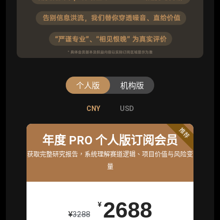
个人版
机构版
CNY
CNY
USD
USD
标准版
推荐
年度 PRO 个人版订阅会员
机构标准年度服务会员
获取完整研究报告，系统理解赛道逻辑、项目价值与风险变
获取机构级研究与基础服务
量
26800
¥
2688
¥
¥
3288