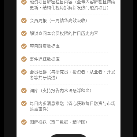
定制化研究报告折扣（9.5 折）
融资项目解密栏目内容（全量内容解锁且持续
更新，结构化视角拆解新发热门融资项目）
立即开通
会员周报（一周精华高效吸收）
解锁查阅本会员权限的栏目历史内容
高级版
项目融资数据库
机构高级年度服务会员
事件追踪数据库
获得专业团队定制研究支持
会员社群（与研究员、投资者、从业者、开发
者等共研精进）
59800
¥
词库（支持报告内术语悬浮释义）
每日内参消息推送（省心获取每日融资与市场
企业多账号 (3 席位，若需增加席位请联系客
热点事件）
服)
图解推送（热门数据、精华图）
机构增强研究包（在每期研报基础上，进一步
提供一页纸格局图、机构视角附录、结构化数