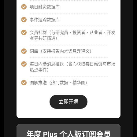
分析师专属答疑服务（3 次提问，话题需审
项目融资数据库
核）
事件追踪数据库
查阅分析师答疑精华汇总栏目（精选高价值沉
淀内容）​
会员社群（与研究员、投资者、从业者、开发
者等共研精进）
机构专属社群（与业内高管、机构、基金等共
研精进）
词库（支持报告内术语悬浮释义）
可下载报告 PDF 版（12 次/年）
每日内参消息推送（省心获取每日融资与市场
热点事件）
数据库产品 CSV 下载(可根据请求“全量”提
供，2次/年)
图解推送（热门数据、精华图）
研究报告栏目内容 (所有项目、叙事与赛道系
列研报全量解锁且每周上新，研究版图已覆盖
立即开通
80+ 赛道分支，并重点追踪链上金融、支付体
系等核心基础设施与应用演化，一体化呈现
Web3 产业的长期演进脉络，用户评价“相见恨
晚”)
年度 Plus 个人版订阅会员
研究简报栏目内容（内容依托于研报，快速获