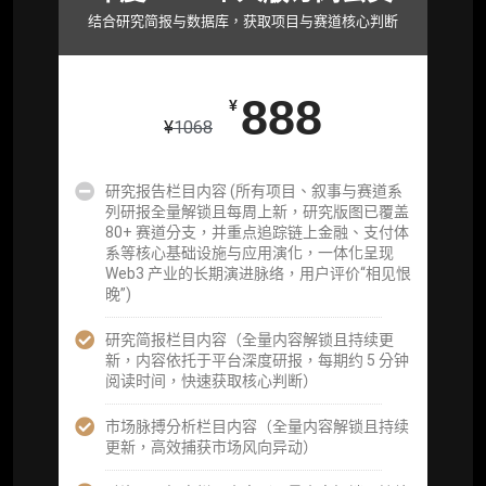
取研究对象核心判断）
结合研究简报与数据库，获取项目与赛道核心判断
市场脉搏分析、融资项目解密栏目内容（持续
更新，市场热点与热门融资项目轻松捕获）
888
¥
项目融资数据库
¥
1068
事件追踪数据库
研究报告栏目内容 (所有项目、叙事与赛道系
列研报全量解锁且每周上新，研究版图已覆盖
会员周报（一周精华高效吸收）
80+ 赛道分支，并重点追踪链上金融、支付体
系等核心基础设施与应用演化，一体化呈现
解锁本会员权限的栏目历史内容
Web3 产业的长期演进脉络，用户评价“相见恨
晚”)
词库（支持报告内术语悬浮释义）
研究简报栏目内容（全量内容解锁且持续更
每日内参消息推送
新，内容依托于平台深度研报，每期约 5 分钟
阅读时间，快速获取核心判断）
图解推送（热门数据、精华图）
市场脉搏分析栏目内容（全量内容解锁且持续
研究方向沟通与反馈
更新，高效捕获市场风向异动）