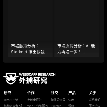
比特幣網路裝上智慧
Starknet 推出協議級
研究，并交付一份完整研究报告）
合約引擎？
隱私標準 STRK20、
重点研究方向前瞻栏目（获取重点赛道、项目
Virtuals 聯手以太坊
及研究方向预告，提前了解核心观察变量与后
基金會 dAI 團隊推出
续研究计划）
ERC-8183
提前获取研报权（不限次，官方发布研报预告
后可根据请求领先市场提前解锁）
市場脈搏分析：
市場脈搏分析：AI 能
分析师 1 对 1 沟通（1 小时，话题需审核）
Starknet 推出協議級
力再進一步！
分析师专属答疑服务（6 次提问，话题需审
隱私標準 STRK20，
Virtuals 聯手以太坊
核）
能否打破機構級應用
基金會 dAI 團隊推出
「上鍊難」與「監管
AI Agent 間協作與鏈
查阅分析师答疑精华汇总栏目（精选高价值沉
淀内容）
難以介入」的困局？
上結算標準 ERC-
8183
机构专属社群（与业内高管、机构、基金等共
研精进）
研究
合作
社交
产品
关于
可下载报告 PDF 版（24 次/年）
研究员申请
定制化报告
微信公众号
词库
联络我们
机构研究者入驻
Web3 咨询服务
Twitter
课程
服务协议