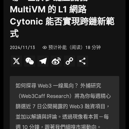
MultiVM 的 L1 網路
Cytonic 能否實現跨鏈新範
式
2024/11/13
预计补能（阅读）18 分钟
X
W
T
S
C
分
e
e
i
o
享
C
l
n
p
如何探尋 Web3 一線風向？ 外捕研究
h
e
a
y
（Web3Caff Research）將為你每週精心
a
g
W
L
篩選近 7 日公開揭露的 Web3 融資項目，
t
r
e
i
並加以解讀與評論。透過現像看本質－每
a
i
n
週 10 分鐘，跟著我們細嗅市場動向。