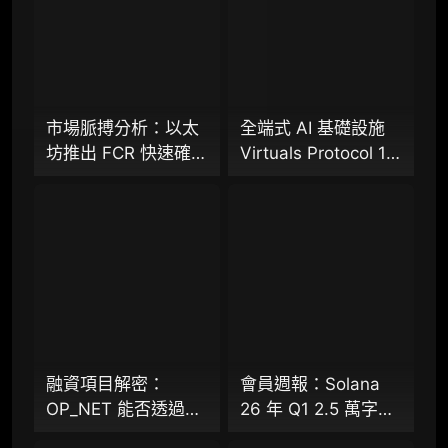
专业版
机构专业年度服务会员
增强研判深度，获得分析师支持
市場脈搏分析：以太
全端式 AI 基礎設施
坊推出 FCR 快速確認
Virtuals Protocol 1.5
98000
¥
規則，13 秒存款確認
萬字研報：「AI 經濟
時間奏響「Fast L1」
操作系統」成型，智
前奏
能體的鏈上協作時代
企业多账号 (5 席位，若需增加席位请联系客
已來？全景式拆解其
服)
專案背景、技術架
構、經濟模型、生態
机构增强研究包（在每期研报基础上，进一步
提供一页纸格局图、机构视角附录、结构化数
格局與未來挑戰
据集与定向持续追踪数据库，将研报内容沉淀
为可复用、可复核、可持续追踪的机构级研究
资产）​
融資項目解密：
會員週報：Solana
OP_NET 能否透過搭
26 年 Q1 2.5 萬字研
定制化研究服务（1次，课题/选题经审核通过
建 “外部共識層”，為
報（下篇）、
后，由业内享有盛誉的研究团队为你开展专项