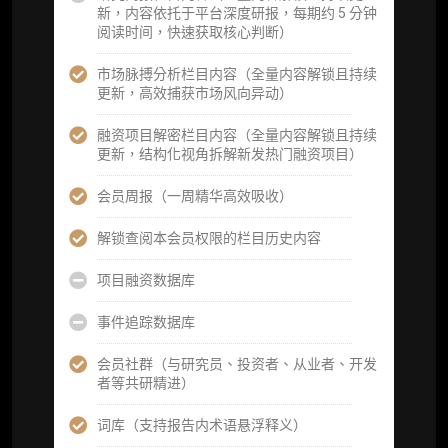
新，内容依托于平台深度研报，每期约 5 分钟
机构专属社群（与业内高管、机构、基金等共
阅读时间，快速获取核心判断）
研精进）
市场脉搏分析栏目内容（全量内容解锁且持续
可下载报告 PDF 版（18 次/年）
更新，高效捕获市场风向异动）
数据库产品 CSV 下载(可根据请求“全量”提
融资项目解密栏目内容（全量内容解锁且持续
供，2次/年)
更新，结构化视角拆解新发热门融资项目）
研究报告栏目内容 (所有项目、叙事与赛道系
会员周报（一周精华高效吸收）
列研报全量解锁且每周上新，研究版图已覆盖
80+ 赛道分支，并重点追踪链上金融、支付体
解锁查阅本会员权限的栏目历史内容
系等核心基础设施与应用演化，一体化呈现
Web3 产业的长期演进脉络，用户评价“相见恨
项目融资数据库
晚”)
事件追踪数据库
研究简报栏目内容（内容依托于研报，快速获
取研究对象核心判断）
会员社群（与研究员、投资者、从业者、开发
者等共研精进）
市场脉搏分析、融资项目解密栏目内容（持续
更新，市场热点与热门融资项目轻松捕获）
词库（支持报告内术语悬浮释义）
项目融资数据库