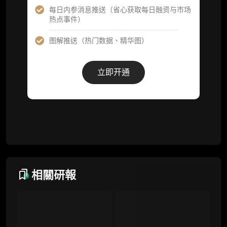
每日内参消息推送（省心获取每日融资与市场
热点事件）
事件追踪数据库
图解推送（热门数据、精华图）
会员周报（一周精华高效吸收）
解锁本会员权限的栏目历史内容
立即开通
词库（支持报告内术语悬浮释义）
每日内参消息推送
图解推送（热门数据、精华图）
研究方向沟通与反馈
定制化研究报告折扣（9.5 折）
相關研報
联系客服