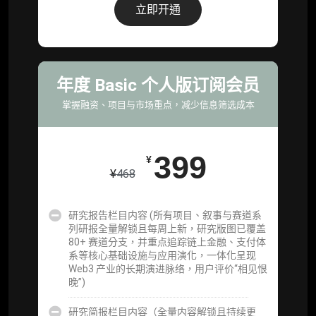
据集与定向持续追踪数据库，将研报内容沉淀
立即开通
为可复用、可复核、可持续追踪的机构级研究
资产）
定制化研究服务（1次，课题/选题经审核通过
后，由业内享有盛誉的研究团队为你开展专项
年度 Basic 个人版订阅会员
研究，并交付一份完整研究报告）
掌握融资、项目与市场重点，减少信息筛选成本
重点研究方向前瞻栏目（获取重点赛道、项目
及研究方向预告，提前了解核心观察变量与后
续研究计划）
399
¥
¥
468
提前获取研报权（ 6 次，官方发布研报预告后
可根据请求领先市场以提前解锁）
研究报告栏目内容 (所有项目、叙事与赛道系
分析师 1 对 1 沟通（1 小时，话题需审核）
列研报全量解锁且每周上新，研究版图已覆盖
80+ 赛道分支，并重点追踪链上金融、支付体
分析师专属答疑服务（3 次提问，话题需审
系等核心基础设施与应用演化，一体化呈现
核）
Web3 产业的长期演进脉络，用户评价“相见恨
晚”)
查阅分析师答疑精华汇总栏目（精选高价值沉
淀内容）​
研究简报栏目内容（全量内容解锁且持续更