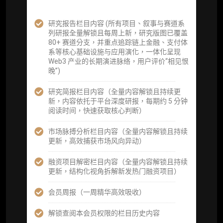
企业多账号 (3 席位，若需增加席位请联系客
服)
研究报告栏目内容 (所有项目、叙事与赛道系
列研报全量解锁且每周上新，研究版图已覆盖
机构增强研究包（在每期研报基础上，进一步
80+ 赛道分支，并重点追踪链上金融、支付体
提供一页纸格局图、机构视角附录、结构化数
系等核心基础设施与应用演化，一体化呈现
据集与定向持续追踪数据库，将研报内容沉淀
Web3 产业的长期演进脉络，用户评价“相见恨
为可复用、可复核、可持续追踪的机构级研究
晚”)
资产）
研究简报栏目内容（全量内容解锁且持续更
定制化研究服务（1次，课题/选题经审核通过
新，内容依托于平台深度研报，每期约 5 分钟
后，由业内享有盛誉的研究团队为你开展专项
阅读时间，快速获取核心判断）
研究，并交付一份完整研究报告）
市场脉搏分析栏目内容（全量内容解锁且持续
重点研究方向前瞻栏目（获取重点赛道、项目
更新，高效捕获市场风向异动）
及研究方向预告，提前了解核心观察变量与后
续研究计划）
融资项目解密栏目内容（全量内容解锁且持续
更新，结构化视角拆解新发热门融资项目）
提前获取研报权（ 3 次，官方发布研报预告后
可根据请求领先市场以提前解锁）
会员周报（一周精华高效吸收）
分析师 1 对 1 沟通（1 小时，话题需审核）
解锁查阅本会员权限的栏目历史内容