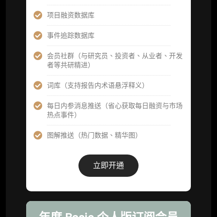
高级版
项目融资数据库
机构高级年度服务会员
事件追踪数据库
获得专业团队定制研究支持
会员社群（与研究员、投资者、从业者、开发
者等共研精进）
59800
¥
词库（支持报告内术语悬浮释义）
每日内参消息推送（省心获取每日融资与市场
企业多账号 (3 席位，若需增加席位请联系客
热点事件）
服)
图解推送（热门数据、精华图）
机构增强研究包（在每期研报基础上，进一步
提供一页纸格局图、机构视角附录、结构化数
据集与定向持续追踪数据库，将研报内容沉淀
立即开通
为可复用、可复核、可持续追踪的机构级研究
资产）
定制化研究服务（1次，课题/选题经审核通过
后，由业内享有盛誉的研究团队为你开展专项