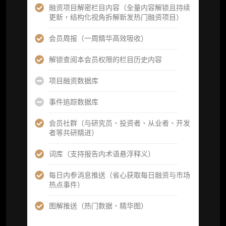
数据库产品 CSV 下载(可根据请求“全量”提
融资项目解密栏目内容（全量内容解锁且持续
供，2次/年)
更新，结构化视角拆解新发热门融资项目）
研究报告栏目内容 (所有项目、叙事与赛道系
会员周报（一周精华高效吸收）
列研报全量解锁且每周上新，研究版图已覆盖
80+ 赛道分支，并重点追踪链上金融、支付体
解锁查阅本会员权限的栏目历史内容
系等核心基础设施与应用演化，一体化呈现
Web3 产业的长期演进脉络，用户评价“相见恨
项目融资数据库
晚”)
事件追踪数据库
研究简报栏目内容（内容依托于研报，快速获
取研究对象核心判断）
会员社群（与研究员、投资者、从业者、开发
者等共研精进）
市场脉搏分析、融资项目解密栏目内容（持续
更新，市场热点与热门融资项目轻松捕获）
词库（支持报告内术语悬浮释义）
项目融资数据库
每日内参消息推送（省心获取每日融资与市场
热点事件）
事件追踪数据库
图解推送（热门数据、精华图）
会员周报（一周精华高效吸收）