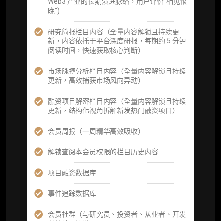
据集与定向持续追踪数据库，将研报内容沉淀
Web3 产业的长期演进脉络，用户评价“相见恨
为可复用、可复核、可持续追踪的机构级研究
晚”)
资产）
研究简报栏目内容（全量内容解锁且持续更
定制化研究服务（1次，课题/选题经审核通过
新，内容依托于平台深度研报，每期约 5 分钟
后，由业内享有盛誉的研究团队为你开展专项
阅读时间，快速获取核心判断）
研究，并交付一份完整研究报告）
市场脉搏分析栏目内容（全量内容解锁且持续
重点研究方向前瞻栏目（获取重点赛道、项目
更新，高效捕获市场风向异动）
及研究方向预告，提前了解核心观察变量与后
续研究计划）
融资项目解密栏目内容（全量内容解锁且持续
更新，结构化视角拆解新发热门融资项目）
提前获取研报权（ 3 次，官方发布研报预告后
可根据请求领先市场以提前解锁）
会员周报（一周精华高效吸收）
分析师 1 对 1 沟通（1 小时，话题需审核）
解锁查阅本会员权限的栏目历史内容
分析师专属答疑服务（3 次提问，话题需审
项目融资数据库
核）
事件追踪数据库
查阅分析师答疑精华汇总栏目（精选高价值沉
淀内容）​
会员社群（与研究员、投资者、从业者、开发