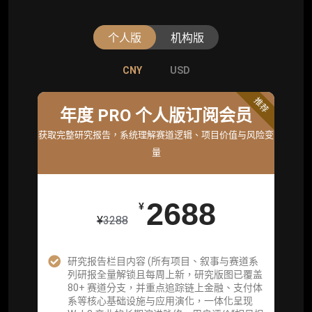
个人版
机构版
CNY
CNY
USD
USD
标准版
推荐
年度 PRO 个人版订阅会员
机构标准年度服务会员
获取完整研究报告，系统理解赛道逻辑、项目价值与风险变
获取机构级研究与基础服务
量
26800
¥
2688
¥
¥
3288
企业多账号 (3 席位，若需增加席位请联系客
服)
研究报告栏目内容 (所有项目、叙事与赛道系
列研报全量解锁且每周上新，研究版图已覆盖
机构增强研究包（在每期研报基础上，进一步
80+ 赛道分支，并重点追踪链上金融、支付体
提供一页纸格局图、机构视角附录、结构化数
系等核心基础设施与应用演化，一体化呈现