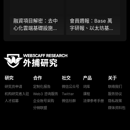
提前获取研报权（不限次，官方发布研报预告
后可根据请求领先市场提前解锁）
融資項目解密：去中
會員週報：Base 萬
分析师 1 对 1 沟通（1 小时，话题需审核）
心化雲端基礎設施
字研報、以太坊基金
分析师专属答疑服务（6 次提问，话题需审
Akave 推出 AI 儲存
會發布
核）
層，「固定費率+零
「Strawmap」十年
出站模式」能否撬動
路線圖草案、
查阅分析师答疑精华汇总栏目（精选高价值沉
淀内容）
現有雲端格局？
Coinbase 推出智慧
體支付方案 Agentic
机构专属社群（与业内高管、机构、基金等共
Wallet
研精进）
研究
合作
社交
产品
关于
可下载报告 PDF 版（24 次/年）
研究员申请
定制化报告
微信公众号
词库
联络我们
机构研究者入驻
Web3 咨询服务
Twitter
课程
服务协议
数据库产品 CSV 下载（可根据请求“全量”提
人才招募
企业账号采购
微信社群
法律参考手册
隐私政策
供，2次/年）
分销联盟
媒体资料包
研究报告栏目内容 (所有项目、叙事与赛道系
列研报全量解锁且每周上新，研究版图已覆盖
80+ 赛道分支，并重点追踪链上金融、支付体