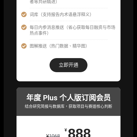
者等共研精进）
机构专属社群（与业内高管、机构、基金等共
研精进）
词库（支持报告内术语悬浮释义）
可下载报告 PDF 版（12 次/年）
每日内参消息推送（省心获取每日融资与市场
热点事件）
数据库产品 CSV 下载(可根据请求“全量”提
供，2次/年)
图解推送（热门数据、精华图）
研究报告栏目内容 (所有项目、叙事与赛道系
列研报全量解锁且每周上新，研究版图已覆盖
立即开通
80+ 赛道分支，并重点追踪链上金融、支付体
系等核心基础设施与应用演化，一体化呈现
Web3 产业的长期演进脉络，用户评价“相见恨
晚”)
年度 Plus 个人版订阅会员
研究简报栏目内容（内容依托于研报，快速获
取研究对象核心判断）
结合研究简报与数据库，获取项目与赛道核心判断
市场脉搏分析、融资项目解密栏目内容（持续
更新，市场热点与热门融资项目轻松捕获）
888
¥
项目融资数据库
¥
1068