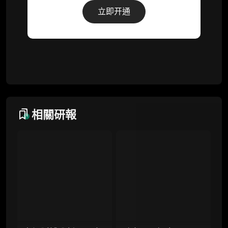
解锁本会员权限的栏目历史内容
立即开通
词库（支持报告内术语悬浮释义）
每日内参消息推送
图解推送（热门数据、精华图）
研究方向沟通与反馈
定制化研究报告折扣（9.5 折）
相關研報
联系客服
专业版
机构专业年度服务会员
增强研判深度，获得分析师支持