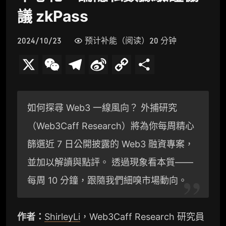
議 zkPass
2024/10/23
预计补能（阅读）20 分钟
X
W
T
S
C
分
e
e
i
o
享
C
l
n
p
如何探尋 Web3 一線風向？ 外捕研究
h
e
a
y
（Web3Caff Research）將為你每周精心
a
g
W
L
篩選近 7 日公開披露的 Web3 融資專案，
t
r
e
i
並加以解讀與點評。 透過現象看本質——
a
i
n
每周 10 分鐘，跟隨我們細嗅市場動向。
m
b
k
作者：
ShirleyLi
，Web3Caff Research 研究員
o