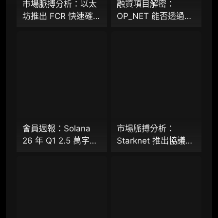
市場脈搏分析：以太
融資項目解密：
坊推出 FCR 快速確認
OP_NET 能否透過搭
98000
¥
規則，13 秒存款確認
建 “外部共識層”，為
時間奏響「Fast L1」
比特幣網路裝上智慧
前奏
合約引擎？
企业多账号 (5 席位，若需增加席位请联系客
服)
机构增强研究包（在每期研报基础上，进一步
提供一页纸格局图、机构视角附录、结构化数
据集与定向持续追踪数据库，将研报内容沉淀
为可复用、可复核、可持续追踪的机构级研究
资产）​
會員週報：Solana
市場脈搏分析：
26 年 Q1 2.5 萬字研
Starknet 推出協議級
定制化研究服务（1次，课题/选题经审核通过
報（下篇）、
隱私標準 STRK20，
后，由业内享有盛誉的研究团队为你开展专项
Starknet 推出協議級
能否打破機構級應用
研究，并交付一份完整研究报告）
隱私標準 STRK20、
「上鍊難」與「監管
重点研究方向前瞻栏目（获取重点赛道、项目
Virtuals 聯手以太坊
難以介入」的困局？
及研究方向预告，提前了解核心观察变量与后
基金會 dAI 團隊推出
续研究计划）
ERC-8183