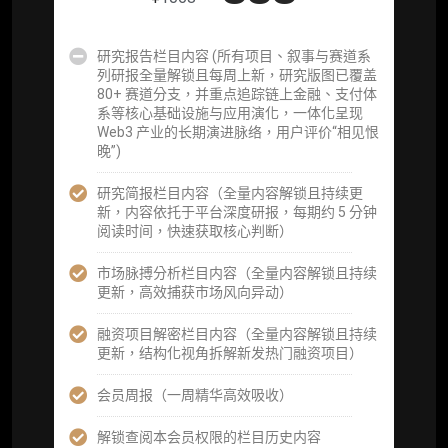
事件追踪数据库
研究报告栏目内容 (所有项目、叙事与赛道系
列研报全量解锁且每周上新，研究版图已覆盖
会员周报（一周精华高效吸收）
80+ 赛道分支，并重点追踪链上金融、支付体
系等核心基础设施与应用演化，一体化呈现
解锁本会员权限的栏目历史内容
Web3 产业的长期演进脉络，用户评价“相见恨
晚”)
词库（支持报告内术语悬浮释义）
研究简报栏目内容（全量内容解锁且持续更
每日内参消息推送
新，内容依托于平台深度研报，每期约 5 分钟
阅读时间，快速获取核心判断）
图解推送（热门数据、精华图）
市场脉搏分析栏目内容（全量内容解锁且持续
研究方向沟通与反馈
更新，高效捕获市场风向异动）
定制化研究报告折扣（9.5 折）
融资项目解密栏目内容（全量内容解锁且持续
更新，结构化视角拆解新发热门融资项目）
立即开通
会员周报（一周精华高效吸收）
解锁查阅本会员权限的栏目历史内容