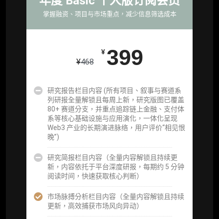
年度 Basic 个人版订阅会员
研究，并交付一份完整研究报告）
掌握融资、项目与市场重点，减少信息筛选成本
重点研究方向前瞻栏目（获取重点赛道、项目
及研究方向预告，提前了解核心观察变量与后
续研究计划）
399
¥
¥
468
提前获取研报权（ 6 次，官方发布研报预告后
可根据请求领先市场以提前解锁）
研究报告栏目内容 (所有项目、叙事与赛道系
分析师 1 对 1 沟通（1 小时，话题需审核）
列研报全量解锁且每周上新，研究版图已覆盖
80+ 赛道分支，并重点追踪链上金融、支付体
分析师专属答疑服务（3 次提问，话题需审
系等核心基础设施与应用演化，一体化呈现
核）
Web3 产业的长期演进脉络，用户评价“相见恨
晚”)
查阅分析师答疑精华汇总栏目（精选高价值沉
淀内容）​
研究简报栏目内容（全量内容解锁且持续更
新，内容依托于平台深度研报，每期约 5 分钟
机构专属社群（与业内高管、机构、基金等共
阅读时间，快速获取核心判断）
研精进）
市场脉搏分析栏目内容（全量内容解锁且持续
可下载报告 PDF 版（18 次/年）
更新，高效捕获市场风向异动）