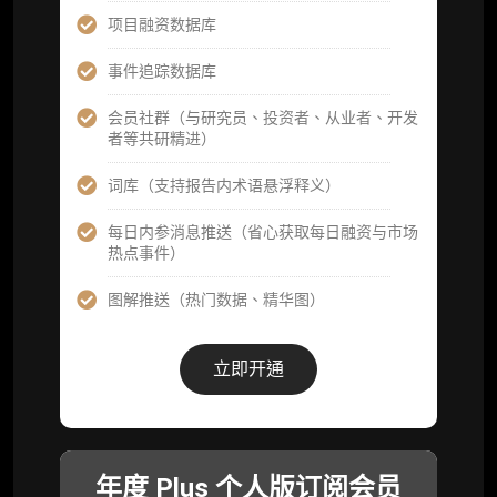
分析师专属答疑服务（3 次提问，话题需审
项目融资数据库
核）
事件追踪数据库
查阅分析师答疑精华汇总栏目（精选高价值沉
淀内容）​
会员社群（与研究员、投资者、从业者、开发
者等共研精进）
机构专属社群（与业内高管、机构、基金等共
研精进）
词库（支持报告内术语悬浮释义）
可下载报告 PDF 版（12 次/年）
每日内参消息推送（省心获取每日融资与市场
热点事件）
数据库产品 CSV 下载(可根据请求“全量”提
供，2次/年)
图解推送（热门数据、精华图）
研究报告栏目内容 (所有项目、叙事与赛道系
列研报全量解锁且每周上新，研究版图已覆盖
立即开通
80+ 赛道分支，并重点追踪链上金融、支付体
系等核心基础设施与应用演化，一体化呈现
Web3 产业的长期演进脉络，用户评价“相见恨
晚”)
年度 Plus 个人版订阅会员
研究简报栏目内容（内容依托于研报，快速获