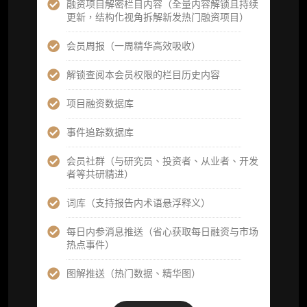
定制化研究报告折扣（9.5 折）
融资项目解密栏目内容（全量内容解锁且持续
更新，结构化视角拆解新发热门融资项目）
立即开通
会员周报（一周精华高效吸收）
解锁查阅本会员权限的栏目历史内容
高级版
项目融资数据库
机构高级年度服务会员
事件追踪数据库
获得专业团队定制研究支持
会员社群（与研究员、投资者、从业者、开发
者等共研精进）
59800
¥
词库（支持报告内术语悬浮释义）
每日内参消息推送（省心获取每日融资与市场
企业多账号 (3 席位，若需增加席位请联系客
热点事件）
服)
图解推送（热门数据、精华图）
机构增强研究包（在每期研报基础上，进一步
提供一页纸格局图、机构视角附录、结构化数