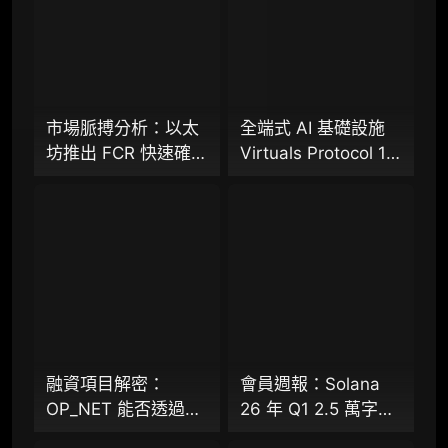
专业版
机构专业年度服务会员
增强研判深度，获得分析师支持
市場脈搏分析：以太
全端式 AI 基礎設施
坊推出 FCR 快速確認
Virtuals Protocol 1.5
98000
¥
規則，13 秒存款確認
萬字研報：「AI 經濟
時間奏響「Fast L1」
操作系統」成型，智
前奏
能體的鏈上協作時代
企业多账号 (5 席位，若需增加席位请联系客
已來？全景式拆解其
服)
專案背景、技術架
構、經濟模型、生態
机构增强研究包（在每期研报基础上，进一步
提供一页纸格局图、机构视角附录、结构化数
格局與未來挑戰
据集与定向持续追踪数据库，将研报内容沉淀
为可复用、可复核、可持续追踪的机构级研究
资产）​
融資項目解密：
會員週報：Solana
OP_NET 能否透過搭
26 年 Q1 2.5 萬字研
定制化研究服务（1次，课题/选题经审核通过
建 “外部共識層”，為
報（下篇）、
后，由业内享有盛誉的研究团队为你开展专项