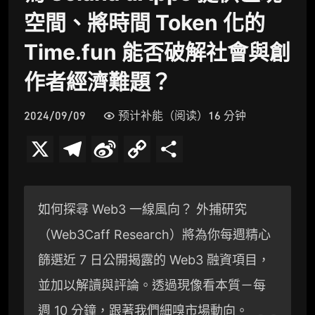
空間、將時間 Token 化的
Time.fun 能否破解社會與創
作者經濟難題？
2024/09/09
预计补能（阅读）16 分钟
X
T
S
C
分
e
i
o
享
l
n
p
如何探尋 Web3 一線風向？ 外捕研究
e
a
y
（Web3Caff Research）將為你每週精心
g
W
L
篩選近 7 日公開揭露的 Web3 融資項目，
r
e
i
並加以解讀與評論。透過現像看本質－每
a
i
n
週 10 分鐘，跟著我們細嗅市場動向。