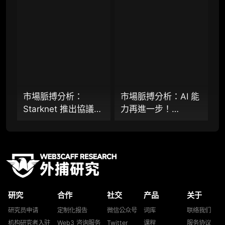
比特幣網路裝上智慧
Starknet 推出協議級
研究，并交付一份完整研究报告）
合約引擎？
隱私標準 STRK20、
重点研究方向前瞻栏目（获取重点赛道、项目
Virtuals 聯手以太坊
及研究方向预告，提前了解核心观察变量与后
基金會 dAI 團隊推出
续研究计划）
ERC-8183
提前获取研报权（不限次，官方发布研报预告
后可根据请求领先市场提前解锁）
市場脈搏分析：
市場脈搏分析：AI 能
分析师 1 对 1 沟通（1 小时，话题需审核）
Starknet 推出協議級
力再進一步！
分析师专属答疑服务（6 次提问，话题需审
隱私標準 STRK20，
Virtuals 聯手以太坊
核）
能否打破機構級應用
基金會 dAI 團隊推出
「上鍊難」與「監管
AI Agent 間協作與鏈
查阅分析师答疑精华汇总栏目（精选高价值沉
淀内容）
難以介入」的困局？
上結算標準 ERC-
8183
机构专属社群（与业内高管、机构、基金等共
研精进）
研究
合作
社交
产品
关于
可下载报告 PDF 版（24 次/年）
研究员申请
定制化报告
微信公众号
词库
联络我们
机构研究者入驻
Web3 咨询服务
Twitter
课程
服务协议