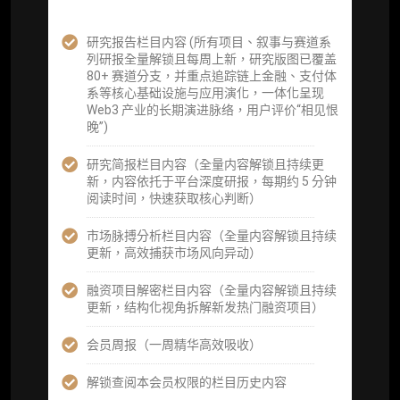
企业多账号 (3 席位，若需增加席位请联系客
服)
研究报告栏目内容 (所有项目、叙事与赛道系
列研报全量解锁且每周上新，研究版图已覆盖
机构增强研究包（在每期研报基础上，进一步
80+ 赛道分支，并重点追踪链上金融、支付体
提供一页纸格局图、机构视角附录、结构化数
系等核心基础设施与应用演化，一体化呈现
据集与定向持续追踪数据库，将研报内容沉淀
Web3 产业的长期演进脉络，用户评价“相见恨
为可复用、可复核、可持续追踪的机构级研究
晚”)
资产）
研究简报栏目内容（全量内容解锁且持续更
定制化研究服务（1次，课题/选题经审核通过
新，内容依托于平台深度研报，每期约 5 分钟
后，由业内享有盛誉的研究团队为你开展专项
阅读时间，快速获取核心判断）
研究，并交付一份完整研究报告）
市场脉搏分析栏目内容（全量内容解锁且持续
重点研究方向前瞻栏目（获取重点赛道、项目
更新，高效捕获市场风向异动）
及研究方向预告，提前了解核心观察变量与后
续研究计划）
融资项目解密栏目内容（全量内容解锁且持续
更新，结构化视角拆解新发热门融资项目）
提前获取研报权（ 3 次，官方发布研报预告后
可根据请求领先市场以提前解锁）
会员周报（一周精华高效吸收）
分析师 1 对 1 沟通（1 小时，话题需审核）
解锁查阅本会员权限的栏目历史内容