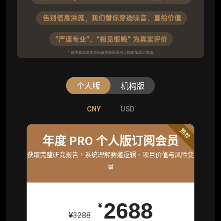
个人版
机构版
CNY
CNY
USD
USD
标准版
推荐
年度 PRO 个人版订阅会员
机构标准年度服务会员
获取完整研究报告，系统理解赛道逻辑、项目价值与风险变
获取机构级研究与基础服务
量
26800
¥
2688
¥
¥
3288