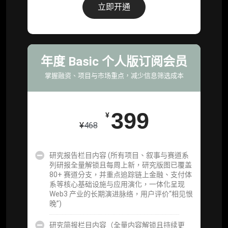
据集与定向持续追踪数据库，将研报内容沉淀
立即开通
为可复用、可复核、可持续追踪的机构级研究
资产）
定制化研究服务（1次，课题/选题经审核通过
后，由业内享有盛誉的研究团队为你开展专项
年度 Basic 个人版订阅会员
研究，并交付一份完整研究报告）
掌握融资、项目与市场重点，减少信息筛选成本
重点研究方向前瞻栏目（获取重点赛道、项目
及研究方向预告，提前了解核心观察变量与后
续研究计划）
399
¥
¥
468
提前获取研报权（ 6 次，官方发布研报预告后
可根据请求领先市场以提前解锁）
研究报告栏目内容 (所有项目、叙事与赛道系
分析师 1 对 1 沟通（1 小时，话题需审核）
列研报全量解锁且每周上新，研究版图已覆盖
80+ 赛道分支，并重点追踪链上金融、支付体
分析师专属答疑服务（3 次提问，话题需审
系等核心基础设施与应用演化，一体化呈现
核）
Web3 产业的长期演进脉络，用户评价“相见恨
晚”)
查阅分析师答疑精华汇总栏目（精选高价值沉
淀内容）​
研究简报栏目内容（全量内容解锁且持续更