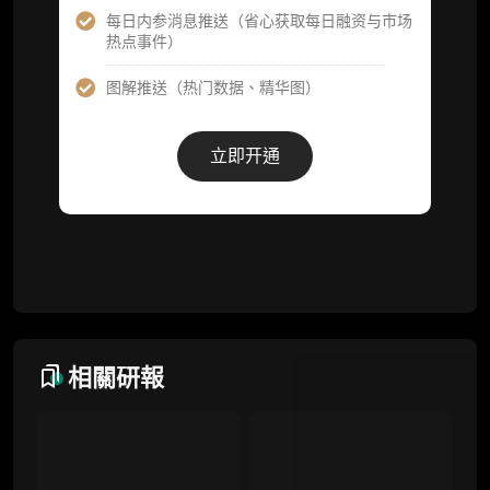
每日内参消息推送（省心获取每日融资与市场
热点事件）
事件追踪数据库
图解推送（热门数据、精华图）
会员周报（一周精华高效吸收）
解锁本会员权限的栏目历史内容
立即开通
词库（支持报告内术语悬浮释义）
每日内参消息推送
图解推送（热门数据、精华图）
研究方向沟通与反馈
定制化研究报告折扣（9.5 折）
相關研報
联系客服