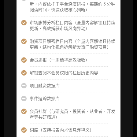
新，内容依托于平台深度研报，每期约 5 分钟
机构专属社群（与业内高管、机构、基金等共
阅读时间，快速获取核心判断）
研精进）
市场脉搏分析栏目内容（全量内容解锁且持续
可下载报告 PDF 版（18 次/年）
更新，高效捕获市场风向异动）
数据库产品 CSV 下载(可根据请求“全量”提
融资项目解密栏目内容（全量内容解锁且持续
供，2次/年)
更新，结构化视角拆解新发热门融资项目）
研究报告栏目内容 (所有项目、叙事与赛道系
会员周报（一周精华高效吸收）
列研报全量解锁且每周上新，研究版图已覆盖
80+ 赛道分支，并重点追踪链上金融、支付体
解锁查阅本会员权限的栏目历史内容
系等核心基础设施与应用演化，一体化呈现
Web3 产业的长期演进脉络，用户评价“相见恨
项目融资数据库
晚”)
事件追踪数据库
研究简报栏目内容（内容依托于研报，快速获
取研究对象核心判断）
会员社群（与研究员、投资者、从业者、开发
者等共研精进）
市场脉搏分析、融资项目解密栏目内容（持续
更新，市场热点与热门融资项目轻松捕获）
词库（支持报告内术语悬浮释义）
项目融资数据库