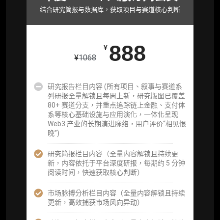
取研究对象核心判断）
结合研究简报与数据库，获取项目与赛道核心判断
市场脉搏分析、融资项目解密栏目内容（持续
更新，市场热点与热门融资项目轻松捕获）
888
¥
项目融资数据库
¥
1068
事件追踪数据库
研究报告栏目内容 (所有项目、叙事与赛道系
列研报全量解锁且每周上新，研究版图已覆盖
会员周报（一周精华高效吸收）
80+ 赛道分支，并重点追踪链上金融、支付体
系等核心基础设施与应用演化，一体化呈现
解锁本会员权限的栏目历史内容
Web3 产业的长期演进脉络，用户评价“相见恨
晚”)
词库（支持报告内术语悬浮释义）
研究简报栏目内容（全量内容解锁且持续更
每日内参消息推送
新，内容依托于平台深度研报，每期约 5 分钟
阅读时间，快速获取核心判断）
图解推送（热门数据、精华图）
市场脉搏分析栏目内容（全量内容解锁且持续
研究方向沟通与反馈
更新，高效捕获市场风向异动）