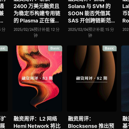
否通
2400 万美元融资且
Solana 与 SVM 的
L
兼
为稳定币构建专用链
SOON 能否凭借其
币
的 Plasma 正在催发
SAS 开创跨链新范
Ro
？数
新的链上生态经济潜
式？去中心化排序器
St
 分
2025/02/24
预计补能 12 分
2025/02/04
预计补能 15 分
202
us
力？Mango
Radius 引入的
力
钟
钟
与
Network 构建的全
Builder 竞价机制能
用
sic
Basic
Basic
裂挑
链基础设施会是
否获得市场采用、
施
VM
DeFi 大规模落地最
Pod 所倡导的 “无共
重
何推
优解？模块化执行堆
识” Layer1 能否带来
时代
栈 Altius Stack 正
链上交易确认速度的
为各类区块链并行执
新突破？
行提供核心引擎
币扩
融资周评：L2 网络
融资周评：
融
进展
Hemi Network 将比
Blocksense 推出预
基