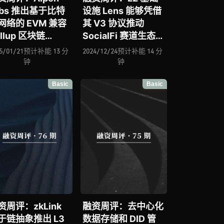
abs 推出基于比特
设施 Lens 能够凭借
网络的 EVM 兼容
其 V3 协议推动
llup 区块链
SocialFi 赛道生态爆
rata、Reown 致
发、面向 RWA 的模
5/01/21
预计补能 13 分
2024/12/24
预计补能 14 分
成为提升 Web3
块化 L2 网络 Plume
钟
钟
户体验的基础设
Network 迎来落地
Basic
Basic
、EarnOS 正挑战
新进展、EVM 兼容
塑广告投放模型
L2 网络 DuckChain
能否成为 TON 生态
扩张的核心桥梁？
资周评：zkLink
融资周评：去中心化
于链抽象推出 L3
数据存储和 DID 管