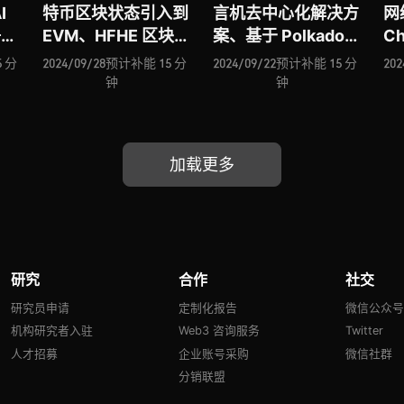
I
特币区块状态引入到
言机去中心化解决方
网
争力
EVM、HFHE 区块链
案、基于 Polkadot
Ch
性资
网络 Octra 入场、
构建的协处理器
Ni
 分
2024/09/28
预计补能 15 分
2024/09/22
预计补能 15 分
202
ne
Helix Labs 为非以
Hyperbridge 进击
W
钟
钟
网
太坊 L1 引入通用再
跨链赛道、Web3 音
Ro
质押模型、基于
乐平台 Tune.fm 入
引
网
Interwoven Rollup
场、通用 ZK 证明生
于
加载更多
道
的区块链网络 Initia
成层 Fermah 能否推
L2
进击多链赛道
动零知识应用广泛采
用？
研究
合作
社交
研究员申请
定制化报告
微信公众
机构研究者入驻
Web3 咨询服务
Twitter
人才招募
企业账号采购
微信社群
分销联盟