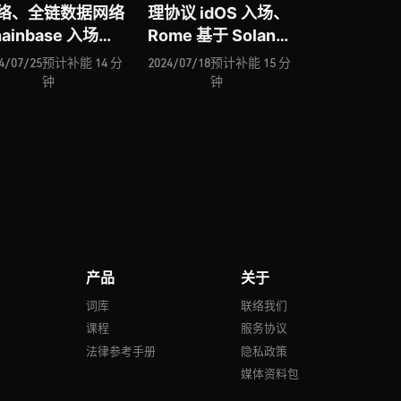
络、全链数据网络
理协议 idOS 入场、
ainbase 入场、
Rome 基于 Solana
rvana Labs 推出
推出共享排序器、
4/07/25
预计补能 14 分
2024/07/18
预计补能 15 分
eb3 云计算、ZK
Term Finance 推出
钟
钟
llup 网络 Zircuit
固定利率借贷协议、
入额外排序器、基
ThirdFi 致力构建
 BitVM 的比特币
dApp 和多链 DeFi
 网络 Bitlayer …
协议的中间件、
beoble 能否成为
Web3 版的
“WhatsApp”
产品
关于
号
词库
联络我们
课程
服务协议
法律参考手册
隐私政策
媒体资料包