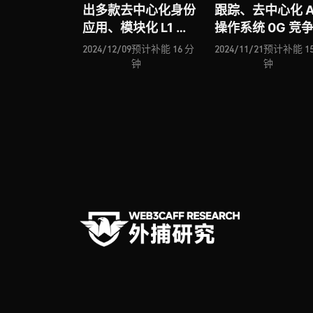
出多款去中心化身份
跟踪、去中心化 A
应用、模块化 L1 网
操作系统 0G 竞
络 U2U Network 与
几何、全链流动
2024/12/09
预计补能 16 分
2024/11/21
预计补能 15
模块化互操作性协议
产协议 StakeSto
钟
钟
Union 入场、
入场、比特币 L2 
Scrypted 提出的
络 Bitfinity
“Web4” 是未来趋势
Network 推出主
还是营销噱头？
并进击 BTCFi 赛