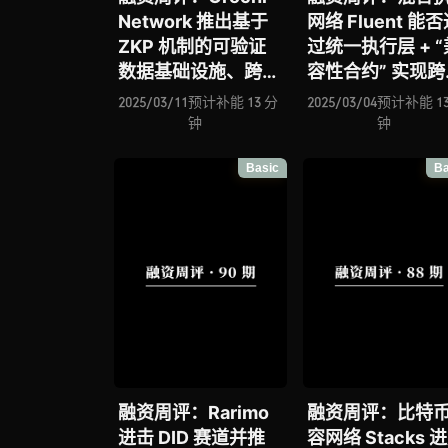
Network 推出基于
网络 Fluent 能
ZKP 机制的可验证
过统一执行层 + “
数据基础设施、跨链
容性合约” 实现跨
意图协议 Across 能
VM 技术新突破
2025/03/11
预计补能 13 分
2025/03/04
预计补能 13
否借助 ERC-7683
据加密层的 Prim
钟
钟
实现重塑以太坊跨链
能否解决 Web2 
Basic
Ba
交互标准的宏大愿
Web3 间数据割
景？论 DoubleZero
战？论高性能 zk
的底层通信网络新框
的 Ligetron 如
架
动区块链 ZK 化
融资周评：Rarimo
融资周评：比特
进击 DID 赛道并推
容网络 Stacks 