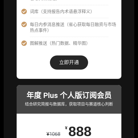
机构专属社群（与业内高管、机构、基金等共
研精进）
词库（支持报告内术语悬浮释义）
可下载报告 PDF 版（12 次/年）
每日内参消息推送（省心获取每日融资与市场
热点事件）
数据库产品 CSV 下载(可根据请求“全量”提
供，2次/年)
图解推送（热门数据、精华图）
研究报告栏目内容 (所有项目、叙事与赛道系
列研报全量解锁且每周上新，研究版图已覆盖
立即开通
80+ 赛道分支，并重点追踪链上金融、支付体
系等核心基础设施与应用演化，一体化呈现
Web3 产业的长期演进脉络，用户评价“相见恨
晚”)
年度 Plus 个人版订阅会员
研究简报栏目内容（内容依托于研报，快速获
取研究对象核心判断）
结合研究简报与数据库，获取项目与赛道核心判断
市场脉搏分析、融资项目解密栏目内容（持续
更新，市场热点与热门融资项目轻松捕获）
888
¥
项目融资数据库
¥
1068