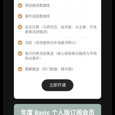
高级版
项目融资数据库
机构高级年度服务会员
事件追踪数据库
获得专业团队定制研究支持
会员社群（与研究员、投资者、从业者、开发
者等共研精进）
59800
¥
词库（支持报告内术语悬浮释义）
每日内参消息推送（省心获取每日融资与市场
企业多账号 (3 席位，若需增加席位请联系客
热点事件）
服)
图解推送（热门数据、精华图）
机构增强研究包（在每期研报基础上，进一步
提供一页纸格局图、机构视角附录、结构化数
据集与定向持续追踪数据库，将研报内容沉淀
立即开通
为可复用、可复核、可持续追踪的机构级研究
资产）
定制化研究服务（1次，课题/选题经审核通过
后，由业内享有盛誉的研究团队为你开展专项
年度 Basic 个人版订阅会员
研究，并交付一份完整研究报告）