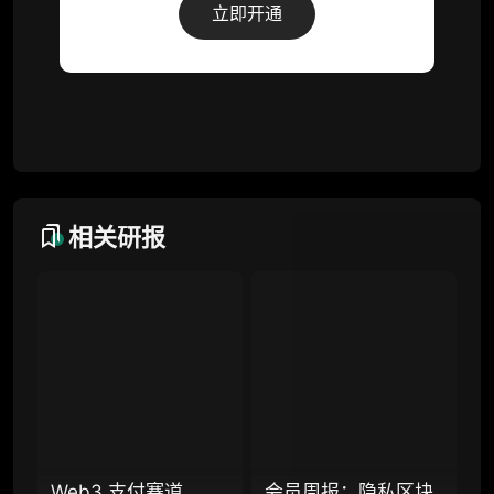
立即开通
词库（支持报告内术语悬浮释义）
每日内参消息推送
图解推送（热门数据、精华图）
研究方向沟通与反馈
定制化研究报告折扣（9.5 折）
相关研报
联系客服
专业版
机构专业年度服务会员
增强研判深度，获得分析师支持
Web3 支付赛道
会员周报：隐私区块