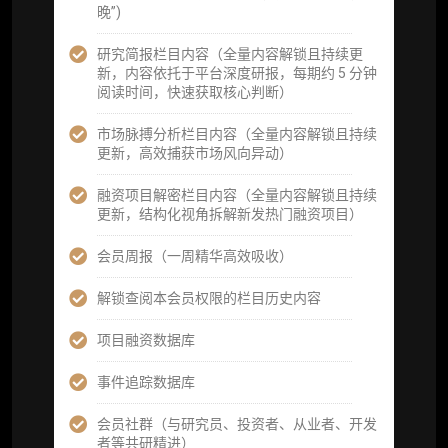
为可复用、可复核、可持续追踪的机构级研究
晚”)
资产）
研究简报栏目内容（全量内容解锁且持续更
定制化研究服务（1次，课题/选题经审核通过
新，内容依托于平台深度研报，每期约 5 分钟
后，由业内享有盛誉的研究团队为你开展专项
阅读时间，快速获取核心判断）
研究，并交付一份完整研究报告）
市场脉搏分析栏目内容（全量内容解锁且持续
重点研究方向前瞻栏目（获取重点赛道、项目
更新，高效捕获市场风向异动）
及研究方向预告，提前了解核心观察变量与后
续研究计划）
融资项目解密栏目内容（全量内容解锁且持续
更新，结构化视角拆解新发热门融资项目）
提前获取研报权（ 3 次，官方发布研报预告后
可根据请求领先市场以提前解锁）
会员周报（一周精华高效吸收）
分析师 1 对 1 沟通（1 小时，话题需审核）
解锁查阅本会员权限的栏目历史内容
分析师专属答疑服务（3 次提问，话题需审
项目融资数据库
核）
事件追踪数据库
查阅分析师答疑精华汇总栏目（精选高价值沉
淀内容）​
会员社群（与研究员、投资者、从业者、开发
者等共研精进）