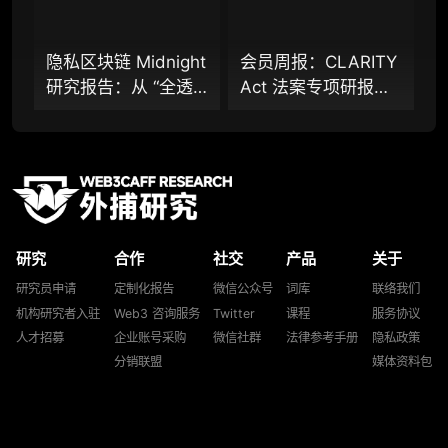
提前获取研报权（不限次，官方发布研报预告
后可根据请求领先市场提前解锁）
隐私区块链 Midnight
会员周报：CLARITY
分析师 1 对 1 沟通（1 小时，话题需审核）
研究报告：从 “全透
Act 法案专项研报：
分析师专属答疑服务（6 次提问，话题需审
明” 到 “机构合规友
稳定币付息之争，还
核）
好”，让企业资金大规
是下一代金融基础设
模上链的隐私公链正
施控制权之争？
查阅分析师答疑精华汇总栏目（精选高价值沉
淀内容）
走向现实？全景式拆
解其背景、技术架
机构专属社群（与业内高管、机构、基金等共
构、生态格局与机构
研精进）
研究
合作
社交
产品
关于
采用挑战
可下载报告 PDF 版（24 次/年）
研究员申请
定制化报告
微信公众号
词库
联络我们
机构研究者入驻
Web3 咨询服务
Twitter
课程
服务协议
数据库产品 CSV 下载（可根据请求“全量”提
人才招募
企业账号采购
微信社群
法律参考手册
隐私政策
供，2次/年）
分销联盟
媒体资料包
研究报告栏目内容 (所有项目、叙事与赛道系
列研报全量解锁且每周上新，研究版图已覆盖
80+ 赛道分支，并重点追踪链上金融、支付体
系等核心基础设施与应用演化，一体化呈现