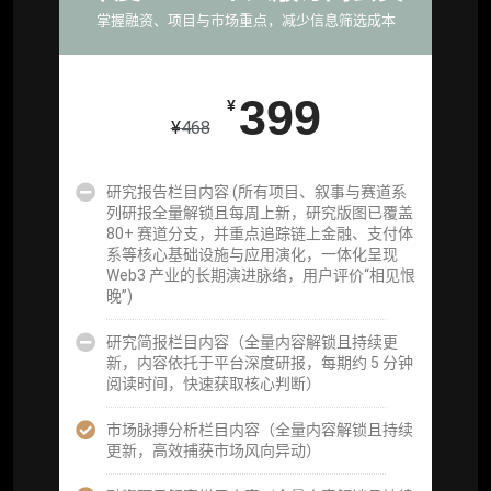
掌握融资、项目与市场重点，减少信息筛选成本
重点研究方向前瞻栏目（获取重点赛道、项目
及研究方向预告，提前了解核心观察变量与后
续研究计划）
399
¥
¥
468
提前获取研报权（ 6 次，官方发布研报预告后
可根据请求领先市场以提前解锁）
研究报告栏目内容 (所有项目、叙事与赛道系
分析师 1 对 1 沟通（1 小时，话题需审核）
列研报全量解锁且每周上新，研究版图已覆盖
80+ 赛道分支，并重点追踪链上金融、支付体
分析师专属答疑服务（3 次提问，话题需审
系等核心基础设施与应用演化，一体化呈现
核）
Web3 产业的长期演进脉络，用户评价“相见恨
晚”)
查阅分析师答疑精华汇总栏目（精选高价值沉
淀内容）​
研究简报栏目内容（全量内容解锁且持续更
新，内容依托于平台深度研报，每期约 5 分钟
机构专属社群（与业内高管、机构、基金等共
阅读时间，快速获取核心判断）
研精进）
市场脉搏分析栏目内容（全量内容解锁且持续
可下载报告 PDF 版（18 次/年）
更新，高效捕获市场风向异动）
数据库产品 CSV 下载(可根据请求“全量”提