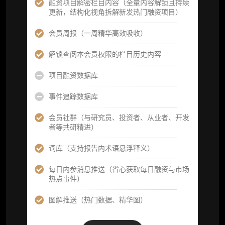
融资项目解密栏目内容（全量内容解锁且持续
供，2次/年)
更新，结构化视角拆解新发热门融资项目）
研究报告栏目内容 (所有项目、叙事与赛道系
会员周报（一周精华高效吸收）
列研报全量解锁且每周上新，研究版图已覆盖
80+ 赛道分支，并重点追踪链上金融、支付体
解锁查阅本会员权限的栏目历史内容
系等核心基础设施与应用演化，一体化呈现
Web3 产业的长期演进脉络，用户评价“相见恨
项目融资数据库
晚”)
事件追踪数据库
研究简报栏目内容（内容依托于研报，快速获
取研究对象核心判断）
会员社群（与研究员、投资者、从业者、开发
者等共研精进）
市场脉搏分析、融资项目解密栏目内容（持续
更新，市场热点与热门融资项目轻松捕获）
词库（支持报告内术语悬浮释义）
项目融资数据库
每日内参消息推送（省心获取每日融资与市场
热点事件）
事件追踪数据库
图解推送（热门数据、精华图）
会员周报（一周精华高效吸收）
解锁本会员权限的栏目历史内容