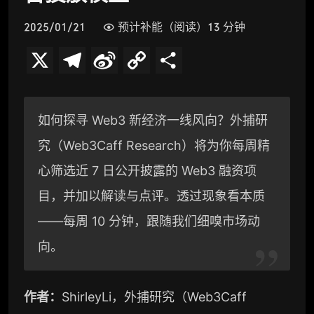
2025/01/21
预计补能（阅读）13 分钟
X
T
S
C
分
e
i
o
享
l
n
p
如何探寻 Web3 新经济一线风向？外捕研
e
a
y
究（Web3Caff Research）将为你每周精
g
W
L
心筛选近 7 日公开披露的 Web3 融资项
r
e
i
目，并加以解读与点评。透过现象看本质
a
i
n
——每周 10 分钟，跟随我们细嗅市场动
向。
m
b
k
o
作者：
ShirleyLi，外捕研究（Web3Caff