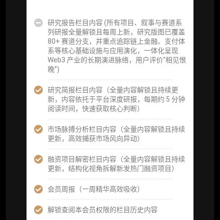
事件追踪数据库
研究报告栏目内容 (所有项目、叙事与赛道系
列研报全量解锁且每周上新，研究版图已覆盖
会员周报（一周精华高效吸收）
80+ 赛道分支，并重点追踪链上金融、支付体
系等核心基础设施与应用演化，一体化呈现
解锁本会员权限的栏目历史内容
Web3 产业的长期演进脉络，用户评价“相见恨
晚”)
词库（支持报告内术语悬浮释义）
研究简报栏目内容（全量内容解锁且持续更
每日内参消息推送
新，内容依托于平台深度研报，每期约 5 分钟
阅读时间，快速获取核心判断）
图解推送（热门数据、精华图）
市场脉搏分析栏目内容（全量内容解锁且持续
研究方向沟通与反馈
更新，高效捕获市场风向异动）
定制化研究报告折扣（9.5 折）
融资项目解密栏目内容（全量内容解锁且持续
更新，结构化视角拆解新发热门融资项目）
立即开通
会员周报（一周精华高效吸收）
解锁查阅本会员权限的栏目历史内容