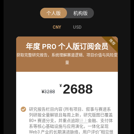
个人版
机构版
CNY
CNY
USD
USD
标准版
推荐
年度 PRO 个人版订阅会员
机构标准年度服务会员
获取完整研究报告，系统理解赛道逻辑、项目价值与风险变
获取机构级研究与基础服务
量
26800
¥
2688
¥
¥
3288
企业多账号 (3 席位，若需增加席位请联系客
服)
研究报告栏目内容 (所有项目、叙事与赛道系
列研报全量解锁且每周上新，研究版图已覆盖
机构增强研究包（在每期研报基础上，进一步
80+ 赛道分支，并重点追踪
链上
金融、支付体
提供一页纸格局图、机构视角附录、结构化数
系等核心基础设施与应用演化，一体化呈现
据集与定向持续追踪数据库，将研报内容沉淀
Web3 产业的长期演进脉络，用户评价“相见恨