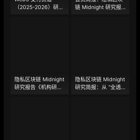
（2025-2026）研究
链 Midnight 研究报
98000
¥
报告（上篇）：从叙
告、隐私 L2 网络
事驱动迈向基础设施
Aztec 发布 V5 版
落地，稳定币、
本，以太坊隐私探索
企业多账号 (5 席位，若需增加席位请联系客
Agent 支付与稳定链
迈入新阶段？
服)
如何重塑下一代支付
体系？全景式拆解行
机构增强研究包（在每期研报基础上，进一步
提供一页纸格局图、机构视角附录、结构化数
业背景、协议标准、
据集与定向持续追踪数据库，将研报内容沉淀
巨头卡位与全球监管
为可复用、可复核、可持续追踪的机构级研究
博弈
资产）​
隐私区块链 Midnight
隐私区块链 Midnight
研究报告《机构研究
研究简报：从 “全透
定制化研究服务（1次，课题/选题经审核通过
增强包》：一页纸格
明” 到 “机构合规友
后，由业内享有盛誉的研究团队为你开展专项
局图、机构视角附
好”，让企业资金大规
研究，并交付一份完整研究报告）
录、结构化数据集与
模上链的隐私公链正
重点研究方向前瞻栏目（获取重点赛道、项目
持续追踪入口
走向现实？
及研究方向预告，提前了解核心观察变量与后
续研究计划）