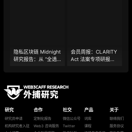
录、结构化数据集与
模上链的隐私公链正
重点研究方向前瞻栏目（获取重点赛道、项目
持续追踪入口
走向现实？
及研究方向预告，提前了解核心观察变量与后
续研究计划）
提前获取研报权（不限次，官方发布研报预告
后可根据请求领先市场提前解锁）
隐私区块链 Midnight
会员周报：CLARITY
分析师 1 对 1 沟通（1 小时，话题需审核）
研究报告：从 “全透
Act 法案专项研报：
分析师专属答疑服务（6 次提问，话题需审
明” 到 “机构合规友
稳定币付息之争，还
核）
好”，让企业资金大规
是下一代金融基础设
模上链的隐私公链正
施控制权之争？
查阅分析师答疑精华汇总栏目（精选高价值沉
淀内容）
走向现实？全景式拆
解其背景、技术架
机构专属社群（与业内高管、机构、基金等共
构、生态格局与机构
研精进）
研究
合作
社交
产品
关于
采用挑战
可下载报告 PDF 版（24 次/年）
研究员申请
定制化报告
微信公众号
词库
联络我们
机构研究者入驻
Web3 咨询服务
Twitter
课程
服务协议
数据库产品 CSV 下载（可根据请求“全量”提