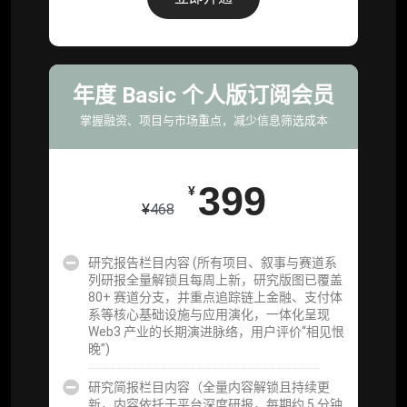
为可复用、可复核、可持续追踪的机构级研究
资产）
定制化研究服务（1次，课题/选题经审核通过
后，由业内享有盛誉的研究团队为你开展专项
年度 Basic 个人版订阅会员
研究，并交付一份完整研究报告）
掌握融资、项目与市场重点，减少信息筛选成本
重点研究方向前瞻栏目（获取重点赛道、项目
及研究方向预告，提前了解核心观察变量与后
续研究计划）
399
¥
¥
468
提前获取研报权（ 6 次，官方发布研报预告后
可根据请求领先市场以提前解锁）
研究报告栏目内容 (所有项目、叙事与赛道系
分析师 1 对 1 沟通（1 小时，话题需审核）
列研报全量解锁且每周上新，研究版图已覆盖
80+ 赛道分支，并重点追踪链上金融、支付体
分析师专属答疑服务（3 次提问，话题需审
系等核心基础设施与应用演化，一体化呈现
核）
Web3 产业的长期演进脉络，用户评价“相见恨
晚”)
查阅分析师答疑精华汇总栏目（精选高价值沉
淀内容）​
研究简报栏目内容（全量内容解锁且持续更
新，内容依托于平台深度研报，每期约 5 分钟