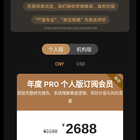
个人版
机构版
CNY
CNY
USD
USD
标准版
推荐
年度 PRO 个人版订阅会员
机构标准年度服务会员
获取完整研究报告，系统理解赛道逻辑、项目价值与风险变
获取机构级研究与基础服务
量
26800
¥
2688
¥
¥
3288