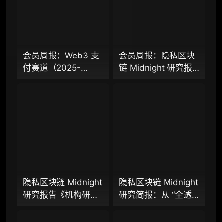
专业版
机构专业年度服务会员
增强研判深度，获得分析师支持
会员周报：Web3 支
会员周报：隐私区块
付赛道（2025-
链 Midnight 研究报
98000
¥
2026）研究报告（上
告、隐私 L2 网络
篇）：从叙事驱动迈
Aztec 发布 V5 版
向基础设施落地，稳
本，以太坊隐私探索
企业多账号 (5 席位，若需增加席位请联系客
定币、Agent 支付与
迈入新阶段？
服)
稳定链如何重塑下一
代支付体系？
机构增强研究包（在每期研报基础上，进一步
提供一页纸格局图、机构视角附录、结构化数
据集与定向持续追踪数据库，将研报内容沉淀
为可复用、可复核、可持续追踪的机构级研究
资产）​
隐私区块链 Midnight
隐私区块链 Midnight
研究报告《机构研究
研究简报：从 “全透
定制化研究服务（1次，课题/选题经审核通过
增强包》：一页纸格
明” 到 “机构合规友
后，由业内享有盛誉的研究团队为你开展专项
局图、机构视角附
好”，让企业资金大规
研究，并交付一份完整研究报告）