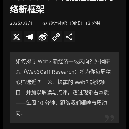
络新框架
2025/03/11
预计补能（阅读）13 分钟
X
T
S
C
分
e
i
o
享
l
n
p
如何探寻 Web3 新经济一线风向？外捕研
e
a
y
究（Web3Caff Research）将为你每周精
g
W
L
心筛选近 7 日公开披露的 Web3 融资项
r
e
i
目，并加以解读与点评。透过现象看本质
a
i
n
——每周 10 分钟，跟随我们细嗅市场动
向。
m
b
k
o