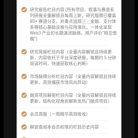
企业多账号 (3 席位，若需增加席位请联系客
服)
研究报告栏目内容 (所有项目、叙事与赛道系
列研报全量解锁且每周上新，研究版图已覆盖
机构增强研究包（在每期研报基础上，进一步
80+ 赛道分支，并重点追踪
链上
金融、支付体
提供一页纸格局图、机构视角附录、结构化数
系等核心基础设施与应用演化，一体化呈现
据集与定向持续追踪数据库，将研报内容沉淀
Web3 产业的长期演进脉络，用户评价“相见恨
为可复用、可复核、可持续追踪的机构级研究
晚”)
资产）
研究简报栏目内容（全量内容解锁且持续更
定制化研究服务（1次，课题/选题经审核通过
新，内容依托于平台深度研报，每期约 5 分钟
后，由业内享有盛誉的研究团队为你开展专项
阅读时间，快速获取核心判断）
研究，并交付一份完整研究报告）
市场脉搏分析栏目内容（全量内容解锁且持续
重点研究方向前瞻栏目（获取重点赛道、项目
更新，高效捕获市场风向异动）
及研究方向预告，提前了解核心观察变量与后
续研究计划）
融资项目解密栏目内容（全量内容解锁且持续
更新，结构化视角拆解新发热门融资项目）
提前获取研报权（ 3 次，官方发布研报预告后
可根据请求领先市场以提前解锁）
会员周报（一周精华高效吸收）
分析师 1 对 1 沟通（1 小时，话题需审核）
解锁查阅本会员权限的栏目历史内容