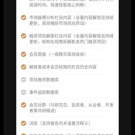
机构专属社群（与业内高管、机构、基金等共
阅读时间，快速获取核心判断）
研精进）
市场脉搏分析栏目内容（全量内容解锁且持续
可下载报告 PDF 版（18 次/年）
更新，高效捕获市场风向异动）
数据库产品 CSV 下载(可根据请求“全量”提
融资项目解密栏目内容（全量内容解锁且持续
供，2次/年)
更新，结构化视角拆解新发热门融资项目）
研究报告栏目内容 (所有项目、叙事与赛道系
会员周报（一周精华高效吸收）
列研报全量解锁且每周上新，研究版图已覆盖
80+ 赛道分支，并重点追踪链上金融、支付体
解锁查阅本会员权限的栏目历史内容
系等核心基础设施与应用演化，一体化呈现
Web3 产业的长期演进脉络，用户评价“相见恨
项目融资数据库
晚”)
事件追踪数据库
研究简报栏目内容（内容依托于研报，快速获
取研究对象核心判断）
会员社群（与研究员、投资者、从业者、开发
者等共研精进）
市场脉搏分析、融资项目解密栏目内容（持续
更新，市场热点与热门融资项目轻松捕获）
词库（支持报告内术语悬浮释义）
项目融资数据库