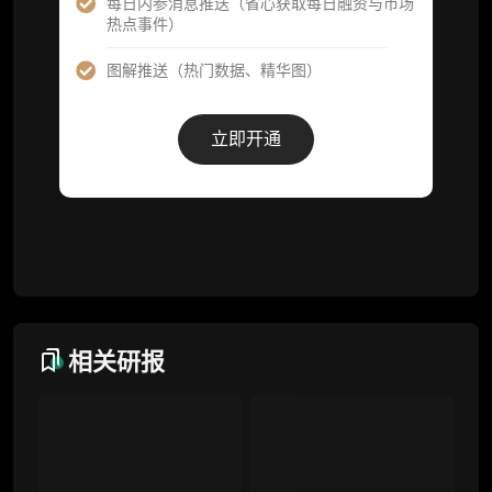
每日内参消息推送（省心获取每日融资与市场
热点事件）
事件追踪数据库
图解推送（热门数据、精华图）
会员周报（一周精华高效吸收）
解锁本会员权限的栏目历史内容
立即开通
词库（支持报告内术语悬浮释义）
每日内参消息推送
图解推送（热门数据、精华图）
研究方向沟通与反馈
定制化研究报告折扣（9.5 折）
相关研报
联系客服