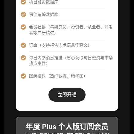
分析师专属答疑服务（3 次提问，话题需审
项目融资数据库
核）
事件追踪数据库
查阅分析师答疑精华汇总栏目（精选高价值沉
淀内容）​
会员社群（与研究员、投资者、从业者、开发
者等共研精进）
机构专属社群（与业内高管、机构、基金等共
研精进）
词库（支持报告内术语悬浮释义）
可下载报告 PDF 版（12 次/年）
每日内参消息推送（省心获取每日融资与市场
热点事件）
数据库产品 CSV 下载(可根据请求“全量”提
供，2次/年)
图解推送（热门数据、精华图）
研究报告栏目内容 (所有项目、叙事与赛道系
列研报全量解锁且每周上新，研究版图已覆盖
立即开通
80+ 赛道分支，并重点追踪链上金融、支付体
系等核心基础设施与应用演化，一体化呈现
Web3 产业的长期演进脉络，用户评价“相见恨
晚”)
年度 Plus 个人版订阅会员
研究简报栏目内容（内容依托于研报，快速获
取研究对象核心判断）