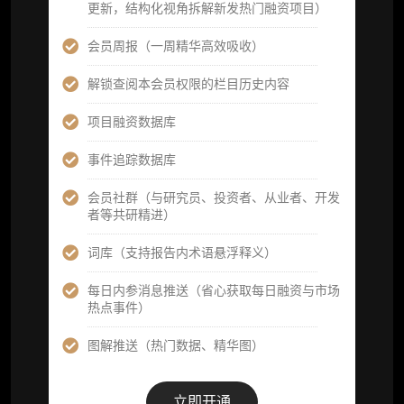
更新，结构化视角拆解新发热门融资项目）
立即开通
会员周报（一周精华高效吸收）
解锁查阅本会员权限的栏目历史内容
高级版
项目融资数据库
机构高级年度服务会员
事件追踪数据库
获得专业团队定制研究支持
会员社群（与研究员、投资者、从业者、开发
者等共研精进）
59800
¥
词库（支持报告内术语悬浮释义）
每日内参消息推送（省心获取每日融资与市场
企业多账号 (3 席位，若需增加席位请联系客
热点事件）
服)
图解推送（热门数据、精华图）
机构增强研究包（在每期研报基础上，进一步
提供一页纸格局图、机构视角附录、结构化数
据集与定向持续追踪数据库，将研报内容沉淀
立即开通