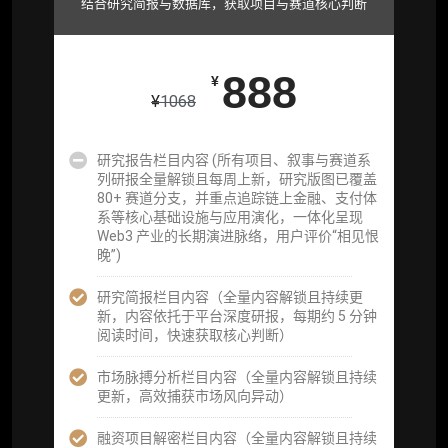
结合研究简报与数据库，获取项目与赛道核心判断
市场脉搏分析、融资项目解密栏目内容（持续
更新，市场热点与热门融资项目轻松捕获）
888
¥
项目融资数据库
¥
1068
事件追踪数据库
研究报告栏目内容 (所有项目、叙事与赛道系
列研报全量解锁且每周上新，研究版图已覆盖
会员周报（一周精华高效吸收）
80+ 赛道分支，并重点追踪链上金融、支付体
系等核心基础设施与应用演化，一体化呈现
解锁本会员权限的栏目历史内容
Web3 产业的长期演进脉络，用户评价“相见恨
晚”)
词库（支持报告内术语悬浮释义）
研究简报栏目内容（全量内容解锁且持续更
每日内参消息推送
新，内容依托于平台深度研报，每期约 5 分钟
阅读时间，快速获取核心判断）
图解推送（热门数据、精华图）
市场脉搏分析栏目内容（全量内容解锁且持续
研究方向沟通与反馈
更新，高效捕获市场风向异动）
定制化研究报告折扣（9.5 折）
融资项目解密栏目内容（全量内容解锁且持续