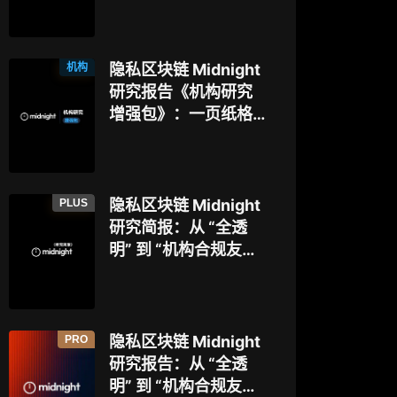
博弈
本，以太坊隐私探索
迈入新阶段？
机构
隐私区块链 Midnight
研究报告《机构研究
增强包》：一页纸格
局图、机构视角附
录、结构化数据集与
持续追踪入口
PLUS
隐私区块链 Midnight
研究简报：从 “全透
明” 到 “机构合规友
好”，让企业资金大规
模上链的隐私公链正
走向现实？
PRO
隐私区块链 Midnight
研究报告：从 “全透
明” 到 “机构合规友