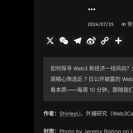
…
2024/07/25
预
X
W
T
S
C
分
e
e
i
o
享
C
l
n
p
如何探寻 Web3 新经济一线风向？外捕
h
e
a
y
周精心筛选近 7 日公开披露的 W
a
g
W
L
看本质——每周 10 分钟，跟随我
t
r
e
i
a
i
n
作者：
ShirleyLi
，外捕研究（Web3Caf
m
b
k
o
封面：
Photo by
Jeremy Bishop
on