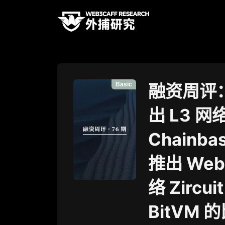
Basic
融资周评：
出 L3 
Chainba
推出 Web
络 Zirc
BitVM 的