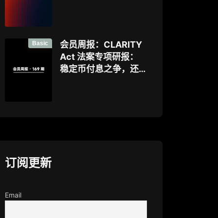
好”，让企业资金大规
模上链的隐私公链正
走向现实？全景式拆
解其背景、技术架
Basic
会员周报：CLARITY
构、生态格局与机构
Act 法案专项研报：
采用挑战
稳定币付息之争，还
是下一代金融基础设
施控制权之争？
订阅更新
Email