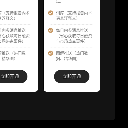
请求领先市场
）
进）
提前解锁）
提前解锁）
库（支持报告内术
词库（支持报告内术
1
分析师 1 对 1
分析师 1 对 1
悬浮释义）
语悬浮释义）
沟通（1 小
沟通（1 小
审
时，话题需审
时，话题需审
核）
日内参消息推送
每日内参消息推送
核）
省心获取每日融资
（省心获取每日融资
市场热点事件）
与市场热点事件）
答
分析师专属答
分析师专属答
次
疑服务（6 次
疑服务（10
需
提问，话题需
解推送（热门数
图解推送（热门数
次提问，话题
审核）
、精华图）
据、精华图）
需审核）
答
查阅分析师答
查阅分析师答
栏
疑精华汇总栏
立即开通
立即开通
疑精华汇总栏
价
目（精选高价
目（精选高价
​
值沉淀内容）
值沉淀内容）
群
机构专属社群
机构专属社群
（与业内高
（与业内高
基
管、机构、基
管、机构、基
金等共研精
金等共研精
进）
进）