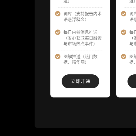
进）
进
提前解锁）
提前解锁）
词库（支持报告内术
词
分析师 1 对 1
分析师 1 对 
语悬浮释义）
语
沟通（1 小
沟通（1 小
时，话题需审
时，话题需
核）
核）
每日内参消息推送
每
（省心获取每日融资
（
与市场热点事件）
与
分析师专属答
分析师专属
疑服务（3 次
疑服务（3 
提问，话题需
提问，话题
图解推送（热门数
图
审核）
审核）
据、精华图）
据
查阅分析师答
查阅分析师
疑精华汇总栏
疑精华汇总
立即开通
目（精选高价
目（精选高
值沉淀内容）​
值沉淀内容）
机构专属社群
机构专属社
（与业内高
（与业内高
管、机构、基
管、机构、
金等共研精
金等共研精
进）
进）