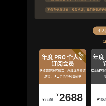
个人
C
C
标准版
高
推荐
年度 PRO 个人版
机构标准年
机构高级
年度 
度服务会员
订阅会员
度服务会
获取机构级研究与基础服
获取完整研究报告，系统理解赛道
获得专业团队定制研
结合研究
逻辑、项目价值与风险变量
务
持
26800
2688
5980
¥
¥
¥
¥
3288
¥
106