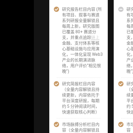
研究报告栏目内容 (所
企业多账号
企业多账号
研
有项目、叙事与赛道
(3 席位，若
(3 席位，若
有
系列研报全量解锁且
需增加席位请
需增加席位
系
每周上新，研究版图
联系客服)
联系客服)
每
已覆盖 80+ 赛道分
已覆
支，并重点追踪
链上
支
机构增强研究
机构增强研
金融、支付体系等核
金
包（在每期研
包（在每期
心基础设施与应用演
心
报基础上，进
报基础上，
化，一体化呈现 Web3
化
一步提供一页
一步提供一
产业的长期演进脉
产
纸格局图、机
纸格局图、
络，用户评价“相见恨
络
构视角附录、
构视角附录
晚”)
晚”
结构化数据集
结构化数据
与定向持续追
与定向持续
研究简报栏目内容
踪数据库，将
踪数据库，
研
（全量内容解锁且持
研报内容沉淀
研报内容沉
（
续更新，内容依托于
为可复用、可
为可复用、
续
平台深度研报，每期
复核、可持续
复核、可持
平
约 5 分钟阅读时间，
追踪的机构级
追踪的机构
约
快速获取核心判断）
研究资产）
研究资产）
快
市场脉搏分析栏目内
定制化研究服
定制化研究
市
容（全量内容解锁且
务（1次，课
务（1次，
容