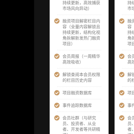
持续更新，高效捕获
题/选题经审
题/选题经审
持
市场风向异动）
核通过后，由
核通过后，
市
业内享有盛誉
业内享有盛
的研究团队为
的研究团队
融资项目解密栏目内
融
你开展专项研
你开展专项
容（全量内容解锁且
容
究，并交付一
究，并交付
持续更新，结构化视
持
份完整研究报
份完整研究
角拆解新发热门融资
角
告）
告）
项目）
项
重点研究方向
重点研究方
会员周报（一周精华
会
前瞻栏目（获
前瞻栏目（
高效吸收）
高
取重点赛道、
取重点赛道
项目及研究方
项目及研究
解锁查阅本会员权限
解
向预告，提前
向预告，提
的栏目历史内容
的
了解核心观察
了解核心观
变量与后续研
变量与后续
项目融资数据库
项
究计划）
究计划）
事件追踪数据库
事
提前获取研报
提前获取研
权（ 3 次，官
权（ 6 次，
会员社群（与研究
会
方发布研报预
方发布研报
员、投资者、从业
员
告后可根据请
告后可根据
者、开发者等共研精
者
求领先市场以
求领先市场