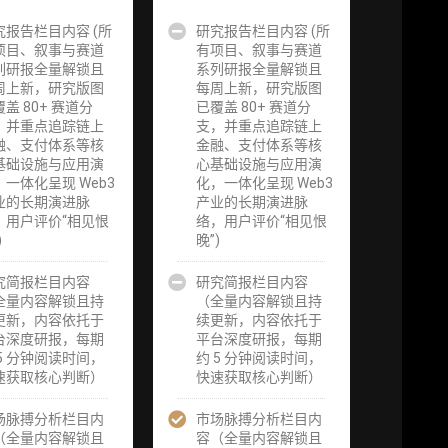
究报告栏目内容 (所
企业多账号
研究报告栏目内容 (所
企业多账号
项目、叙事与赛道
(5 席位，若
有项目、叙事与赛道
(6 席位，若
请
列研报全量解锁且
需增加席位请
系列研报全量解锁且
需增加席位请
周上新，研究版图
联系客服)
每周上新，研究版图
联系客服)
盖 80+ 赛道分
已覆盖 80+ 赛道分
，并重点追踪链上
支，并重点追踪链上
究
机构增强研究
机构增强研究
融、支付体系等核
金融、支付体系等核
研
包（在每期研
包（在每期研
基础设施与应用演
心基础设施与应用演
进
报基础上，进
报基础上，进
，一体化呈现 Web3
化，一体化呈现 Web3
页
一步提供一页
一步提供一页
业的长期演进脉
产业的长期演进脉
机
纸格局图、机
纸格局图、机
，用户评价“相见恨
络，用户评价“相见恨
、
构视角附录、
构视角附录、
)
晚”)
集
结构化数据集
结构化数据集
追
与定向持续追
与定向持续追
将
究简报栏目内容
踪数据库，将
研究简报栏目内容
踪数据库，将
淀
全量内容解锁且持
研报内容沉淀
（全量内容解锁且持
研报内容沉淀
可
更新，内容依托于
为可复用、可
续更新，内容依托于
为可复用、可
续
台深度研报，每期
复核、可持续
平台深度研报，每期
复核、可持续
级
 5 分钟阅读时间，
追踪的机构级
约 5 分钟阅读时间，
追踪的机构级
速获取核心判断）
研究资产）​
快速获取核心判断）
研究资产）​
服
场脉搏分析栏目内
定制化研究服
市场脉搏分析栏目内
定制化研究服
课
（全量内容解锁且
务（1次，课
容（全量内容解锁且