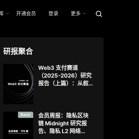
库
开通会员
登录
更多
研报聚合
Web3 支付赛道
（2025-2026）研究
报告（上篇）：从叙
事驱动迈向基础设施
落地，稳定币、
Agent 支付与稳定链
如何重塑下一代支付
Basic
会员周报：隐私区块
体系？全景式拆解行
链 Midnight 研究报
业背景、协议标准、
告、隐私 L2 网络
巨头卡位与全球监管
Aztec 发布 V5 版