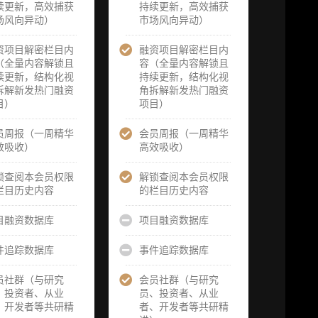
务（2次，课
续更新，高效捕获
题/选题经审
持续更新，高效捕获
题/选题经审
由
场风向异动）
核通过后，由
市场风向异动）
核通过后，由
誉
业内享有盛誉
业内享有盛誉
为
的研究团队为
资项目解密栏目内
融资项目解密栏目内
的研究团队为
研
你开展专项研
（全量内容解锁且
容（全量内容解锁且
你开展专项研
一
究，并交付一
续更新，结构化视
持续更新，结构化视
究，并交付两
报
份完整研究报
拆解新发热门融资
角拆解新发热门融资
份完整研究报
告）
目）
项目）
告）
向
重点研究方向
员周报（一周精华
会员周报（一周精华
重点研究方向
获
前瞻栏目（获
效吸收）
高效吸收）
前瞻栏目（获
、
取重点赛道、
取重点赛道、
方
项目及研究方
锁查阅本会员权限
解锁查阅本会员权限
项目及研究方
前
向预告，提前
栏目历史内容
的栏目历史内容
向预告，提前
察
了解核心观察
了解核心观察
研
变量与后续研
目融资数据库
项目融资数据库
变量与后续研
究计划）
究计划）
件追踪数据库
事件追踪数据库
报
提前获取研报
提前获取研报
官
权（不限次，
权（不限次，
员社群（与研究
会员社群（与研究
预
官方发布研报
官方发布研报
、投资者、从业
员、投资者、从业
请
预告后可根据
预告后可根据
、开发者等共研精
者、开发者等共研精
以
请求领先市场