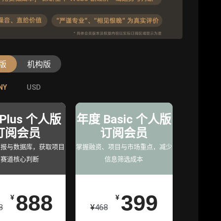
版
机构版
NY
NY
USD
USD
级版
专业版
旗舰版
年
Plus 个人版
机构专业年
年度 Basic 个人版
机构旗舰年
员
订阅会员
度服务会员
订阅会员
度服务会员
究支
简报与数据库，获取项目
增强研判深度，获得分析
掌握融资、项目与市场重点，减少
深度洞察支持，满足高阶
与赛道核心判断
师支持
信息筛选成本
研究
0
888
98000
399
¥
¥
¥
¥
129800
8
¥
468