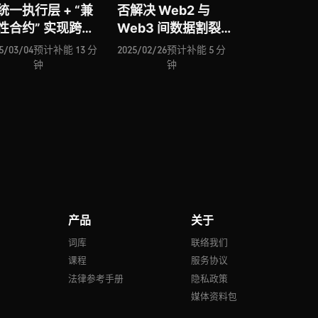
统一执行层 + “兼
否解决 Web2 与
性合约” 实现跨
Web3 间数据割裂挑
M 技术新突破？数
战？
5/03/04
预计补能 13 分
2025/02/26
预计补能 5 分
加密层的 Primus
钟
钟
否解决 Web2 与
eb3 间数据割裂挑
？论高性能 zkVM
Ligetron 如何推
区块链 ZK 化时代
产品
关于
号
词库
联络我们
课程
服务协议
法律参考手册
隐私政策
媒体资料包