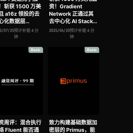
！斩获 1500 万美
资！Gradient
且 a16z 领投的去
Network 正通过其
心化数据层
去中心化 AI Stack
seidon 能否在
实现 Web3 的
5/07/25
预计补能 6 分
2025/06/20
预计补能 6 分
ory Protocol 加
“ChatGPT” 时刻
钟
钟
下重塑数据价值分
Basic
Basic
新范式？
资周评：混合执行
致力构建基础数据加
络 Fluent 能否通
密层的 Primus，能