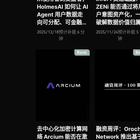
HolmesAI 如何让 AI
ZENi 能否通过将
Agent 用户数据走
户意图资产化，
向可分配、可金融
破解数据价值归
化？
题？
2025/12/18
预计补能 6 分
2025/11/24
预计补能 5
钟
钟
Basic
Ba
去中心化加密计算网
融资周评：Oroch
络 Arcium 能否在激
Network 推出基