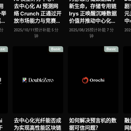
用
去中心化 AI 预测网
新生命，存储专用链
剧
一举
络 Crunch 正通过开
Irys 正唤醒沉睡数据
元
属难
放市场能力与竞赛机
价值并推动中心化存
中
制持续筛选出最优
储赛道范式变革
Po
 分
2025/10/11
预计补能 5 分
2025/08/25
预计补能 7 分
202
AI 模型
St
钟
钟
持
sic
Basic
Basic
配
i
去中心化光纤能否成
如何解决预言机的数
融
于
为实现高性能区块链
据可信问题？
网