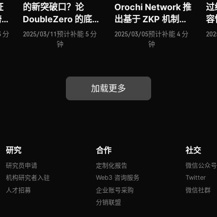
证
的新突破口？论
Orochi Network 推
过
跨链
DoubleZero 的底层
出基于 ZKP 机制的
容
 能
通信网络新框架
可验证数据基础设施
V
 分
2025/03/11
预计补能 5 分
2025/03/05
预计补能 4 分
202
3
据
钟
钟
跨链
能
愿
W
ro
战
加载更多
新框
的 
动
研究
合作
社交
研究员申请
定制化报告
微信公众
机构研究者入驻
Web3 咨询服务
Twitter
人才招募
企业账号采购
微信社群
分销联盟