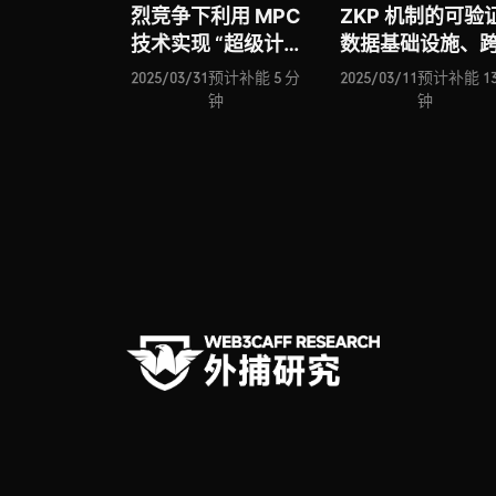
烈竞争下利用 MPC
ZKP 机制的可验
技术实现 “超级计算
数据基础设施、
机” 愿景？
意图协议 Across
2025/03/31
预计补能 5 分
2025/03/11
预计补能 13
否借助 ERC-768
钟
钟
实现重塑以太坊
交互标准的宏大
景？论 DoubleZe
的底层通信网络
架