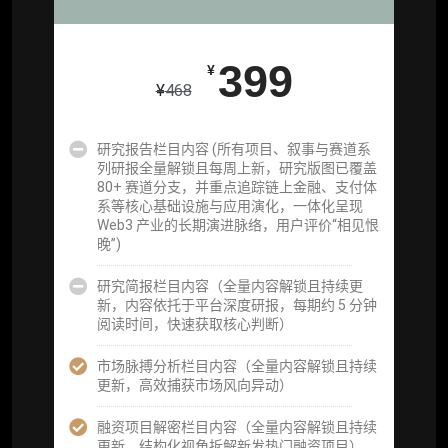
重点研究方向前瞻栏目（获取重点赛道、项目
及研究方向预告，提前了解核心观察变量与后
续研究计划）
399
¥
¥
468
提前获取研报权（ 6 次，官方发布研报预告后
可根据请求领先市场以提前解锁）
研究报告栏目内容 (所有项目、叙事与赛道系
分析师 1 对 1 沟通（1 小时，话题需审核）
列研报全量解锁且每周上新，研究版图已覆盖
80+ 赛道分支，并重点追踪链上金融、支付体
分析师专属答疑服务（3 次提问，话题需审
系等核心基础设施与应用演化，一体化呈现
核）
Web3 产业的长期演进脉络，用户评价“相见恨
晚”)
查阅分析师答疑精华汇总栏目（精选高价值沉
淀内容）​
研究简报栏目内容（全量内容解锁且持续更
新，内容依托于平台深度研报，每期约 5 分钟
机构专属社群（与业内高管、机构、基金等共
阅读时间，快速获取核心判断）
研精进）
市场脉搏分析栏目内容（全量内容解锁且持续
可下载报告 PDF 版（18 次/年）
更新，高效捕获市场风向异动）
数据库产品 CSV 下载(可根据请求“全量”提
融资项目解密栏目内容（全量内容解锁且持续
供，2次/年)
更新，结构化视角拆解新发热门融资项目）