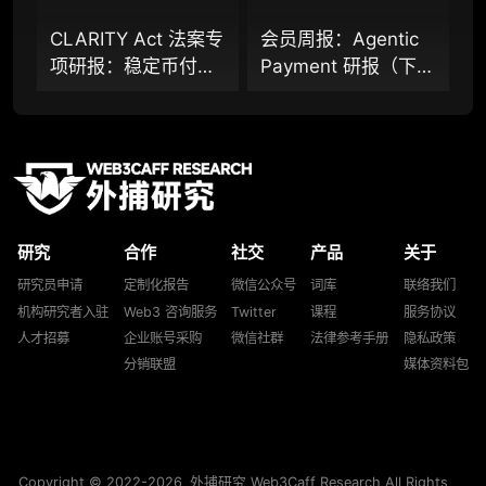
CLARITY Act 法案专
会员周报：Agentic
分析师 1 对 1 沟通（1 小时，话题需审核）
项研报：稳定币付息
Payment 研报（下
分析师专属答疑服务（6 次提问，话题需审
之争，还是下一代金
篇）、云服务巨头
核）
融基础设施控制权之
Cloudflare 基于
争？全景式拆解法案
x402 协议推出
查阅分析师答疑精华汇总栏目（精选高价值沉
淀内容）
背景、当前进展、主
Monetization
要矛盾、潜在影响及
Gateway，AI 智能体
机构专属社群（与业内高管、机构、基金等共
未来走向
经济变现闭环正形
研精进）
研究
合作
社交
产品
关于
成？
可下载报告 PDF 版（24 次/年）
研究员申请
定制化报告
微信公众号
词库
联络我们
机构研究者入驻
Web3 咨询服务
Twitter
课程
服务协议
数据库产品 CSV 下载（可根据请求“全量”提
人才招募
企业账号采购
微信社群
法律参考手册
隐私政策
供，2次/年）
分销联盟
媒体资料包
研究报告栏目内容 (所有项目、叙事与赛道系
列研报全量解锁且每周上新，研究版图已覆盖
80+ 赛道分支，并重点追踪链上金融、支付体
系等核心基础设施与应用演化，一体化呈现
Web3 产业的长期演进脉络，用户评价“相见恨
Copyright © 2022-2026
外捕研究 Web3Caff Research
All Rights