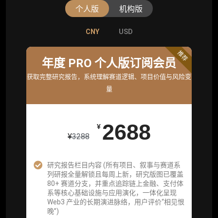
个人版
机构版
CNY
CNY
USD
USD
标准版
推荐
年度 PRO 个人版订阅会员
机构标准年度服务会员
获取完整研究报告，系统理解赛道逻辑、项目价值与风险变
获取机构级研究与基础服务
量
26800
¥
2688
¥
¥
3288
企业多账号 (3 席位，若需增加席位请联系客
服)
研究报告栏目内容 (所有项目、叙事与赛道系
列研报全量解锁且每周上新，研究版图已覆盖
机构增强研究包（在每期研报基础上，进一步
80+ 赛道分支，并重点追踪链上金融、支付体
提供一页纸格局图、机构视角附录、结构化数
系等核心基础设施与应用演化，一体化呈现
据集与定向持续追踪数据库，将研报内容沉淀
Web3 产业的长期演进脉络，用户评价“相见恨
为可复用、可复核、可持续追踪的机构级研究
晚”)