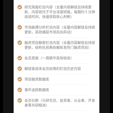
资产）
研究简报栏目内容（全量内容解锁且持续更
定制化研究服务（1次，课题/选题经审核通过
新，内容依托于平台深度研报，每期约 5 分钟
后，由业内享有盛誉的研究团队为你开展专项
阅读时间，快速获取核心判断）
研究，并交付一份完整研究报告）
市场脉搏分析栏目内容（全量内容解锁且持续
重点研究方向前瞻栏目（获取重点赛道、项目
更新，高效捕获市场风向异动）
及研究方向预告，提前了解核心观察变量与后
续研究计划）
融资项目解密栏目内容（全量内容解锁且持续
更新，结构化视角拆解新发热门融资项目）
提前获取研报权（ 3 次，官方发布研报预告后
可根据请求领先市场以提前解锁）
会员周报（一周精华高效吸收）
分析师 1 对 1 沟通（1 小时，话题需审核）
解锁查阅本会员权限的栏目历史内容
分析师专属答疑服务（3 次提问，话题需审
项目融资数据库
核）
事件追踪数据库
查阅分析师答疑精华汇总栏目（精选高价值沉
淀内容）​
会员社群（与研究员、投资者、从业者、开发
者等共研精进）
机构专属社群（与业内高管、机构、基金等共