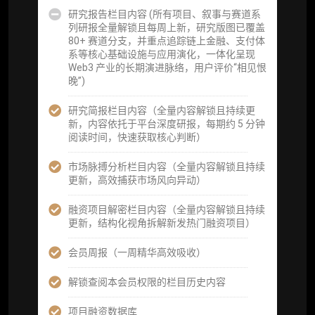
研究报告栏目内容 (所有项目、叙事与赛道系
列研报全量解锁且每周上新，研究版图已覆盖
会员周报（一周精华高效吸收）
80+ 赛道分支，并重点追踪链上金融、支付体
系等核心基础设施与应用演化，一体化呈现
解锁本会员权限的栏目历史内容
Web3 产业的长期演进脉络，用户评价“相见恨
晚”)
词库（支持报告内术语悬浮释义）
研究简报栏目内容（全量内容解锁且持续更
每日内参消息推送
新，内容依托于平台深度研报，每期约 5 分钟
阅读时间，快速获取核心判断）
图解推送（热门数据、精华图）
市场脉搏分析栏目内容（全量内容解锁且持续
研究方向沟通与反馈
更新，高效捕获市场风向异动）
定制化研究报告折扣（9.5 折）
融资项目解密栏目内容（全量内容解锁且持续
更新，结构化视角拆解新发热门融资项目）
立即开通
会员周报（一周精华高效吸收）
解锁查阅本会员权限的栏目历史内容
项目融资数据库