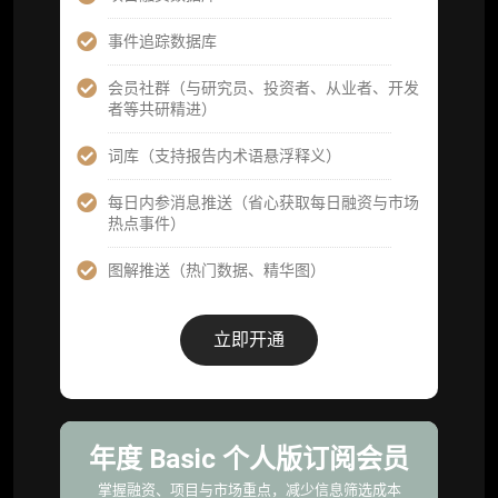
高级版
机构高级年度服务会员
事件追踪数据库
获得专业团队定制研究支持
会员社群（与研究员、投资者、从业者、开发
者等共研精进）
59800
¥
词库（支持报告内术语悬浮释义）
每日内参消息推送（省心获取每日融资与市场
企业多账号 (3 席位，若需增加席位请联系客
热点事件）
服)
图解推送（热门数据、精华图）
机构增强研究包（在每期研报基础上，进一步
提供一页纸格局图、机构视角附录、结构化数
据集与定向持续追踪数据库，将研报内容沉淀
立即开通
为可复用、可复核、可持续追踪的机构级研究
资产）
定制化研究服务（1次，课题/选题经审核通过
后，由业内享有盛誉的研究团队为你开展专项
年度 Basic 个人版订阅会员
研究，并交付一份完整研究报告）
掌握融资、项目与市场重点，减少信息筛选成本