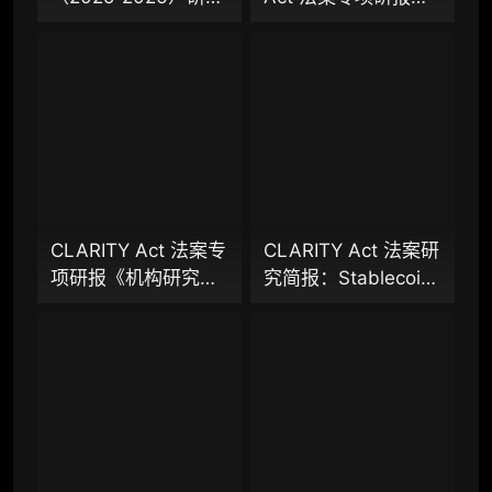
98000
¥
报告（上篇）：从叙
稳定币付息之争，还
事驱动迈向基础设施
是下一代金融基础设
落地，稳定币、
施控制权之争？
企业多账号 (5 席位，若需增加席位请联系客
Agent 支付与稳定链
服)
如何重塑下一代支付
体系？全景式拆解行
机构增强研究包（在每期研报基础上，进一步
提供一页纸格局图、机构视角附录、结构化数
业背景、协议标准、
据集与定向持续追踪数据库，将研报内容沉淀
巨头卡位与全球监管
为可复用、可复核、可持续追踪的机构级研究
博弈
资产）​
CLARITY Act 法案专
CLARITY Act 法案研
项研报《机构研究增
究简报：Stablecoin
定制化研究服务（1次，课题/选题经审核通过
强包》：一页纸格局
付息之争，还是下一
后，由业内享有盛誉的研究团队为你开展专项
图、机构视角附录、
代金融基础设施控制
研究，并交付一份完整研究报告）
结构化数据集与持续
权之争？
重点研究方向前瞻栏目（获取重点赛道、项目
追踪入口
及研究方向预告，提前了解核心观察变量与后
续研究计划）
提前获取研报权（不限次，官方发布研报预告
后可根据请求领先市场提前解锁）