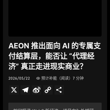
AEON 推出面向 AI 的专属支
付结算层，能否让 “代理经
济” 真正走进现实商业？
2026/05/22
预计补能（阅读）7 分钟
X
T
S
C
分
e
i
o
享
l
n
p