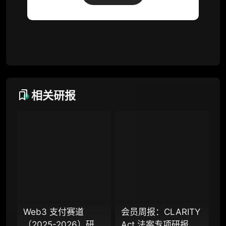
词库（支持报告内术语悬浮释义）
每日内参消息推送
图解推送（热门数据、精华图）
研究方向沟通与反馈
定制化研究报告折扣（9.5 折）
相关研报
联系客服
专业版
机构专业年度服务会员
增强研判深度，获得分析师支持
Web3 支付赛道
会员周报：CLARITY
（2025-2026）研究
Act 法案专项研报：