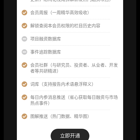
研究报告栏目内容 (所有项目、叙事与赛道系
会员周报（一周精华高效吸收）
列研报全量解锁且每周上新，研究版图已覆盖
80+ 赛道分支，并重点追踪链上金融、支付体
解锁查阅本会员权限的栏目历史内容
系等核心基础设施与应用演化，一体化呈现
Web3 产业的长期演进脉络，用户评价“相见恨
项目融资数据库
晚”)
事件追踪数据库
研究简报栏目内容（内容依托于研报，快速获
取研究对象核心判断）
会员社群（与研究员、投资者、从业者、开发
者等共研精进）
市场脉搏分析、融资项目解密栏目内容（持续
更新，市场热点与热门融资项目轻松捕获）
词库（支持报告内术语悬浮释义）
项目融资数据库
每日内参消息推送（省心获取每日融资与市场
热点事件）
事件追踪数据库
图解推送（热门数据、精华图）
会员周报（一周精华高效吸收）
解锁本会员权限的栏目历史内容
立即开通