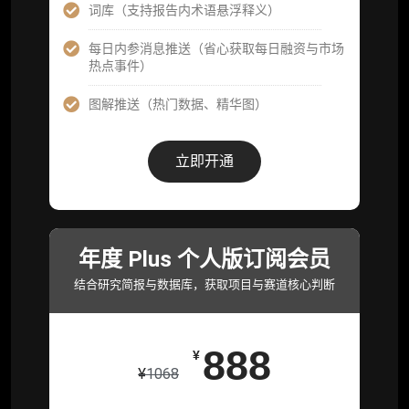
研精进）
词库（支持报告内术语悬浮释义）
可下载报告 PDF 版（12 次/年）
每日内参消息推送（省心获取每日融资与市场
热点事件）
数据库产品 CSV 下载(可根据请求“全量”提
供，2次/年)
图解推送（热门数据、精华图）
研究报告栏目内容 (所有项目、叙事与赛道系
列研报全量解锁且每周上新，研究版图已覆盖
立即开通
80+ 赛道分支，并重点追踪链上金融、支付体
系等核心基础设施与应用演化，一体化呈现
Web3 产业的长期演进脉络，用户评价“相见恨
晚”)
年度 Plus 个人版订阅会员
研究简报栏目内容（内容依托于研报，快速获
取研究对象核心判断）
结合研究简报与数据库，获取项目与赛道核心判断
市场脉搏分析、融资项目解密栏目内容（持续
更新，市场热点与热门融资项目轻松捕获）
888
¥
项目融资数据库
¥
1068
事件追踪数据库