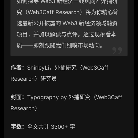
如何探寻 Web3 新经济一线风向？外捕研
e
a
y
究（Web3Caff Research）将为你精心筛
g
W
L
选最新公开披露的 Web3 新经济领域融资
r
e
i
项目，并加以解读与点评。透过现象看本
a
i
n
质——即刻跟随我们细嗅市场动向。
m
b
k
作者：
ShirleyLi，外捕研究（Web3Caff
o
Research）研究员
封面：
Typography by 外捕研究（Web3Caff
Research）
字数：
全文共计 3300+ 字