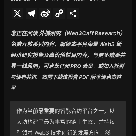
X
T
S
C
分
e
i
o
享
您正在阅读 外捕研究（Web3Caff Research）
l
n
p
免费开放系列内容，解锁本平台海量 Web3 新
e
a
y
经济研究报告及高价值栏目内容，与更多精英共
g
W
L
寻一线风向，可
；
点此订阅 PRO 会员
或
加入社群
r
e
i
。
与读者共进
如需下载该报告 PDF 版本请
点击这
a
i
n
里
m
b
k
o
作为当前最重要的
智能合约
平台之一，
以
太坊
构建了最为丰富的
链上
生态，并持续
引领着 Web3 技术创新的发展方向。然