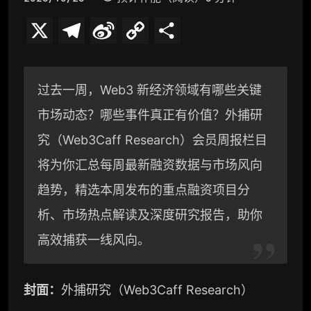
X
T
S
C
分
e
i
o
享
l
n
p
过去一周，Web3 新经济领域有哪些关键
e
a
y
市场动态？哪些事件真正有价值？外捕研
g
W
L
究（Web3Caff Research）会员周报栏目
r
e
i
将为你汇总每周最新融资数据与市场风向
a
i
n
趋势，精选本周发布的重点融资项目分
析、市场热点解读及深度研究报告，助你
m
b
k
高效捕获一线风向。
o
封面：
外捕研究（Web3Caff Research）