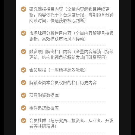
资产）
研究简报栏目内容（全量内容解锁且持续更
定制化研究服务（1次，课题/选题经审核通过
新，内容依托于平台深度研报，每期约 5 分钟
后，由业内享有盛誉的研究团队为你开展专项
阅读时间，快速获取核心判断）
研究，并交付一份完整研究报告）
市场脉搏分析栏目内容（全量内容解锁且持续
重点研究方向前瞻栏目（获取重点赛道、项目
更新，高效捕获市场风向异动）
及研究方向预告，提前了解核心观察变量与后
续研究计划）
融资项目解密栏目内容（全量内容解锁且持续
更新，结构化视角拆解新发热门融资项目）
提前获取研报权（ 3 次，官方发布研报预告后
可根据请求领先市场以提前解锁）
会员周报（一周精华高效吸收）
分析师 1 对 1 沟通（1 小时，话题需审核）
解锁查阅本会员权限的栏目历史内容
分析师专属答疑服务（3 次提问，话题需审
项目融资数据库
核）
事件追踪数据库
查阅分析师答疑精华汇总栏目（精选高价值沉
淀内容）​
会员社群（与研究员、投资者、从业者、开发
者等共研精进）
机构专属社群（与业内高管、机构、基金等共