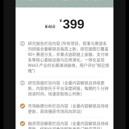
重点研究方向前瞻栏目（获取重点赛道、项目
及研究方向预告，提前了解核心观察变量与后
续研究计划）
399
¥
¥
468
提前获取研报权（ 6 次，官方发布研报预告后
可根据请求领先市场以提前解锁）
研究报告栏目内容 (所有项目、叙事与赛道系
分析师 1 对 1 沟通（1 小时，话题需审核）
列研报全量解锁且每周上新，研究版图已覆盖
80+ 赛道分支，并重点追踪链上金融、支付体
分析师专属答疑服务（3 次提问，话题需审
系等核心基础设施与应用演化，一体化呈现
核）
Web3 产业的长期演进脉络，用户评价“相见恨
晚”)
查阅分析师答疑精华汇总栏目（精选高价值沉
淀内容）​
研究简报栏目内容（全量内容解锁且持续更
新，内容依托于平台深度研报，每期约 5 分钟
机构专属社群（与业内高管、机构、基金等共
阅读时间，快速获取核心判断）
研精进）
市场脉搏分析栏目内容（全量内容解锁且持续
可下载报告 PDF 版（18 次/年）
更新，高效捕获市场风向异动）
数据库产品 CSV 下载(可根据请求“全量”提
融资项目解密栏目内容（全量内容解锁且持续
供，2次/年)