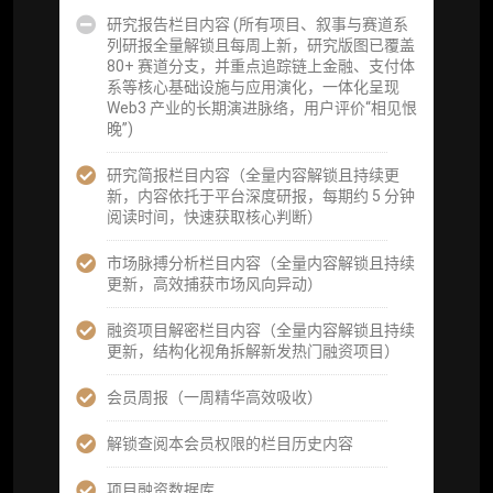
事件追踪数据库
研究报告栏目内容 (所有项目、叙事与赛道系
列研报全量解锁且每周上新，研究版图已覆盖
会员周报（一周精华高效吸收）
80+ 赛道分支，并重点追踪链上金融、支付体
系等核心基础设施与应用演化，一体化呈现
解锁本会员权限的栏目历史内容
Web3 产业的长期演进脉络，用户评价“相见恨
晚”)
词库（支持报告内术语悬浮释义）
研究简报栏目内容（全量内容解锁且持续更
每日内参消息推送
新，内容依托于平台深度研报，每期约 5 分钟
阅读时间，快速获取核心判断）
图解推送（热门数据、精华图）
市场脉搏分析栏目内容（全量内容解锁且持续
研究方向沟通与反馈
更新，高效捕获市场风向异动）
定制化研究报告折扣（9.5 折）
融资项目解密栏目内容（全量内容解锁且持续
更新，结构化视角拆解新发热门融资项目）
立即开通
会员周报（一周精华高效吸收）
解锁查阅本会员权限的栏目历史内容
项目融资数据库