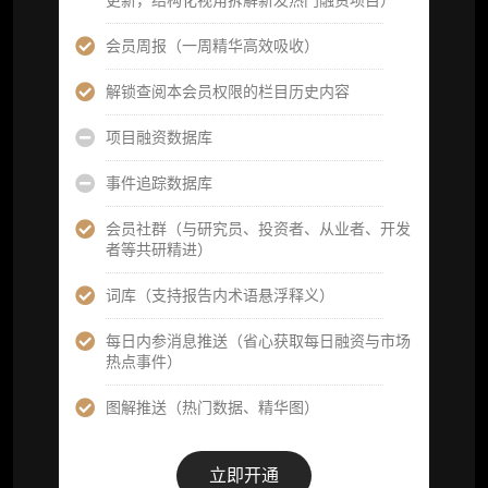
更新，结构化视角拆解新发热门融资项目）
研究报告栏目内容 (所有项目、叙事与赛道系
会员周报（一周精华高效吸收）
列研报全量解锁且每周上新，研究版图已覆盖
80+ 赛道分支，并重点追踪链上金融、支付体
解锁查阅本会员权限的栏目历史内容
系等核心基础设施与应用演化，一体化呈现
Web3 产业的长期演进脉络，用户评价“相见恨
项目融资数据库
晚”)
事件追踪数据库
研究简报栏目内容（内容依托于研报，快速获
取研究对象核心判断）
会员社群（与研究员、投资者、从业者、开发
者等共研精进）
市场脉搏分析、融资项目解密栏目内容（持续
更新，市场热点与热门融资项目轻松捕获）
词库（支持报告内术语悬浮释义）
项目融资数据库
每日内参消息推送（省心获取每日融资与市场
热点事件）
事件追踪数据库
图解推送（热门数据、精华图）
会员周报（一周精华高效吸收）
解锁本会员权限的栏目历史内容
立即开通