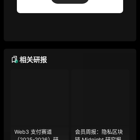
词库（支持报告内术语悬浮释义）
每日内参消息推送
图解推送（热门数据、精华图）
研究方向沟通与反馈
定制化研究报告折扣（9.5 折）
相关研报
联系客服
专业版
机构专业年度服务会员
增强研判深度，获得分析师支持
Web3 支付赛道
会员周报：隐私区块
（2025-2026）研究
链 Midnight 研究报