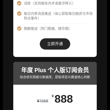
研精进）
词库（支持报告内术语悬浮释义）
可下载报告 PDF 版（12 次/年）
每日内参消息推送（省心获取每日融资与市场
热点事件）
数据库产品 CSV 下载(可根据请求“全量”提
供，2次/年)
图解推送（热门数据、精华图）
研究报告栏目内容 (所有项目、叙事与赛道系
列研报全量解锁且每周上新，研究版图已覆盖
立即开通
80+ 赛道分支，并重点追踪链上金融、支付体
系等核心基础设施与应用演化，一体化呈现
Web3 产业的长期演进脉络，用户评价“相见恨
晚”)
年度 Plus 个人版订阅会员
研究简报栏目内容（内容依托于研报，快速获
取研究对象核心判断）
结合研究简报与数据库，获取项目与赛道核心判断
市场脉搏分析、融资项目解密栏目内容（持续
更新，市场热点与热门融资项目轻松捕获）
888
¥
项目融资数据库
¥
1068