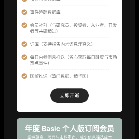
高级版
机构高级年度服务会员
事件追踪数据库
获得专业团队定制研究支持
会员社群（与研究员、投资者、从业者、开发
者等共研精进）
59800
¥
词库（支持报告内术语悬浮释义）
每日内参消息推送（省心获取每日融资与市场
企业多账号 (3 席位，若需增加席位请联系客
热点事件）
服)
图解推送（热门数据、精华图）
机构增强研究包（在每期研报基础上，进一步
提供一页纸格局图、机构视角附录、结构化数
据集与定向持续追踪数据库，将研报内容沉淀
立即开通
为可复用、可复核、可持续追踪的机构级研究
资产）
定制化研究服务（1次，课题/选题经审核通过
后，由业内享有盛誉的研究团队为你开展专项
年度 Basic 个人版订阅会员
研究，并交付一份完整研究报告）
掌握融资、项目与市场重点，减少信息筛选成本