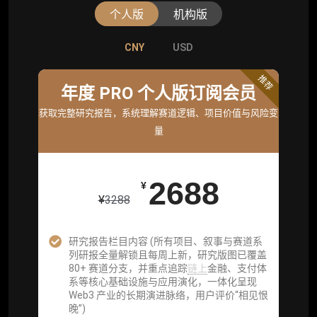
个人版
机构版
CNY
CNY
USD
USD
标准版
推荐
年度 PRO 个人版订阅会员
机构标准年度服务会员
获取完整研究报告，系统理解赛道逻辑、项目价值与风险变
获取机构级研究与基础服务
量
26800
¥
2688
¥
¥
3288
企业多账号 (3 席位，若需增加席位请联系客
服)
研究报告栏目内容 (所有项目、叙事与赛道系
列研报全量解锁且每周上新，研究版图已覆盖
机构增强研究包（在每期研报基础上，进一步
80+ 赛道分支，并重点追踪
链上
金融、支付体
提供一页纸格局图、机构视角附录、结构化数
系等核心基础设施与应用演化，一体化呈现
据集与定向持续追踪数据库，将研报内容沉淀
Web3 产业的长期演进脉络，用户评价“相见恨
为可复用、可复核、可持续追踪的机构级研究
晚”)