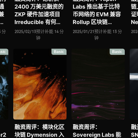
否通
2400 万美元融资的
Labs 推出基于比特
链
兼
ZKP 硬件加速项目
币网络的 EVM 兼容
证
Irreducible 有何竞
Rollup 区块链
N
？数
争力？基于 Unity 引
Strata、Reown 致
Sq
 分
2025/02/13
预计补能 14 分
2025/01/21
预计补能 13 分
202
us
擎构建的全栈解决方
力成为提升 Web3
S
钟
钟
与
案 Beamable 能否
用户体验的基础设
议
sic
Basic
Basic
裂挑
成为链游赛道变革加
施、EarnOS 正挑战
z
VM
速器？去中心化安全
重塑广告投放模型
象
何推
层 Drosera 能否被
Fi
时代
dApps 广泛采用？
赛
融资周评：模块化区
融资周评：
融
er2
块链 Dymension 入
Sovereign Labs 能
S