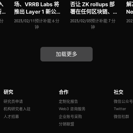
入
场、VRRB Labs 将
否让 ZK rollups 部
解
所有
推出 Layer 1 新公
署在任何区块链、
Ne
出、
链、去中心化身份协
Sui 生态钱包 Ethos
美
 分
2023/02/11
预计补能 6 分
2023/02/03
预计补能 7 分
202
能否成
议 SPACE ID 再获融
入场、论 Web3 社
保
钟
钟
者、
资、Coincover 赋
交数据层 Port3 与
E
台
能加密安全、加密钱
SBT、YGG Japan
下
包安全层 Webacy
能否成为链游领域的
区
加载更多
…
「任天堂」、Web3
络 
安全领域再添对手 …
电
B
的
研究
合作
社交
研究员申请
定制化报告
微信公众
机构研究者入驻
Web3 咨询服务
Twitter
人才招募
企业账号采购
微信社群
分销联盟