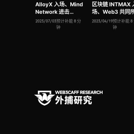
AlloyX 入场、Mind
区块链 INTMAX 
Network 进击
场、Web3 共同
Web3 数据安全和隐
权协议 Lore 推
2023/07/03
预计补能 8 分
2023/04/19
预计补能 8
私赛道、论 Web3
Sei Network 
钟
钟
文档
为 Layer1 破局
ShelterZoom、零
链上生成艺术平
知识身份验证解决方
TONIC.XYZ …
案 Outdid 有何价
值、Anzu 让元宇宙
可「植入广告」…