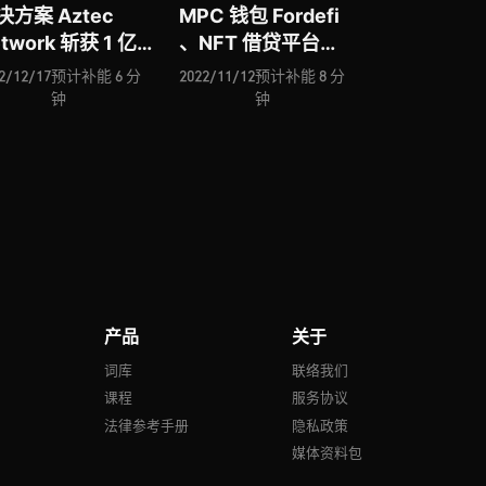
决方案 Aztec
MPC 钱包 Fordefi
twork 斩获 1 亿
、NFT 借贷平台
元融资、加密货币
NiftyApes 引入「哈
2/12/17
预计补能 6 分
2022/11/12
预计补能 8 分
险解决方案
伯格税」机制、
钟
钟
vertas 能否弥补当
Sepana 能否成为
巨大缺口、非基于
Web3 版本的
块链的去中心化网
Google、触达
Nillion 入场、闪
Web2 与 Web3 的
网络解决方案
可跨链通信基础设施
reez 是否会带来新
Notifi 入场 …
爆发点 …
产品
关于
号
词库
联络我们
课程
服务协议
法律参考手册
隐私政策
媒体资料包