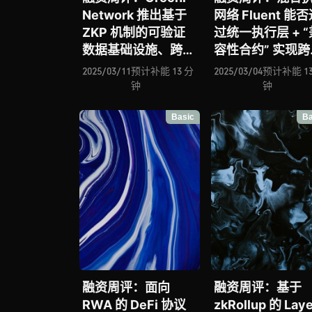
Network 推出基于
网络 Fluent 能
ZKP 机制的可验证
过统一执行层 + “
数据基础设施、跨链
容性合约” 实现跨
意图协议 Across 能
VM 技术新突破
2025/03/11
预计补能 13 分
2025/03/04
预计补能 13
否借助 ERC-7683
据加密层的 Prim
钟
钟
实现重塑以太坊跨链
能否解决 Web2 
Basic
Ba
交互标准的宏大愿
Web3 间数据割
景？论 DoubleZero
战？论高性能 zk
的底层通信网络新框
的 Ligetron 如
架
动区块链 ZK 化
融资周评：面向
融资周评：基于
RWA 的 DeFi 协议
zkRollup 的 Lay