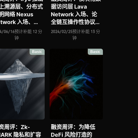
上溯源层、分布式
据访问层 Lava
明网络 Nexus
Network 入场、论
etwork 入场、
全链互操作性协议
uads 基于
Analog、AltLayer
4/06/16
预计补能 12 分
2024/02/25
预计补能 13 分
olana 推出多签协
将再质押概念引入
钟
钟
、Zyfi 面向
RaaS 赛道、
Basic
Basic
kSync 推出账户抽
EigenLayer 斩获
解决方案、Ink
a16z 1 亿美元融
nance 进击 RWA
资、FuzzLand 进击
道
智能合约安全自动化
审计赛道
资周评：Zk-
融资周评：为降低
NARK 隐私和扩容
DeFi 风险打造的