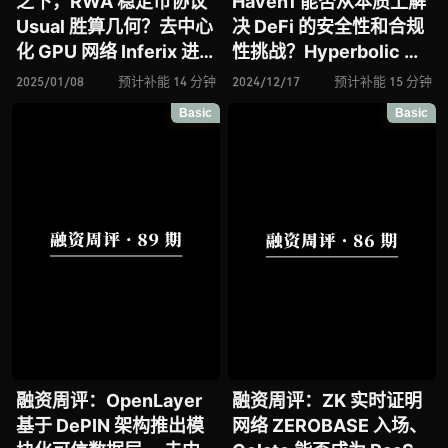
之下，RWA 稳定币协议
Haven1 能否从本质上解
Usual 胜算几何？去中心
决 DeFi 的安全性和合规
化 GPU 网络 Inferix 进
性挑战？Hyperbolic 进
击去中心化算力赛道、流
击去中心化算力赛道、基
2025/01/08
预计补能 14 分钟
2024/12/17
预计补能 15 分钟
动性质押协议 Haedal 能
于 DAG 技术的智能合约
Basic
Basic
否一举加速 Sui 生态的
平台 Waterfall Network
DeFi 发展进程？
再次斩获千万美元融资
融资周评：OpenLayer
融资周评：ZK 实时证明
基于 DePIN 架构推出模
网络 ZEROBASE 入场、