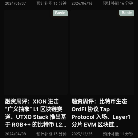
Mint 推出面向于 NFT 赛
手 Uplink 推出去中心化
2024/06/07
预计补能 13 分钟
2024/04/16
预计补能 16 分钟
道的以太坊 L2 网络、基
无线网络、基于 “意图”
Basic
Basic
于 FHE 的以太坊 Layer2
的跨链拍卖协议 Mayan
网络 Fhenix 再获融资、
入场、L1 网络
AI 和 DePIN 增强区块链
Berachain 再获 1 亿美元
网络 Glacier Network …
融资
融资周评：XION 进击
融资周评：比特币生态
“广义抽象” L1 区块链赛
OrdFi 协议 Tap
道、UTXO Stack 推出基
Protocol 入场、Layer1
于 RGB++ 的比特币 L2
分片 EVM 区块链
启动平台、去中心化云游
Shardeum 再获融资、
2024/04/08
预计补能 13 分钟
2023/12/25
预计补能 11 分钟