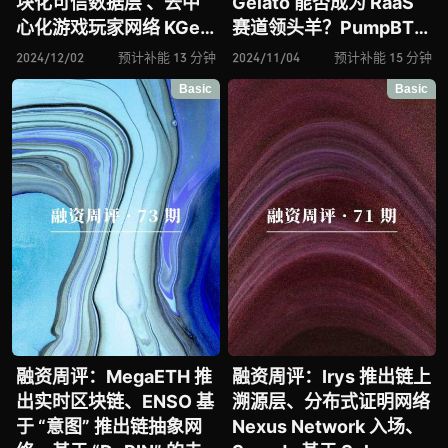
块化可信数据层 、去中
Gelato 能否成为 RaaS
心化游戏玩家网络 KGeN
赛道领头羊？PumpBTC
入场、再质押基础设施
进击比特币再质押赛道、
2024/12/02
预计补能 13 分钟
2024/11/04
预计补能 15 分钟
Kernel 助推 BNB Chain
“盲计算” 网络 Nillion 进
Basic
Basic
DeFi 赛道、去中心化 AI
击隐私赛道
Agent 中心 Talus
Network 进击 AI+Web3
赛道
融资周评：MegaETH 推
融资周评：Irys 推出链上
出实时区块链、ENSO 基
溯源层、分布式证明网络
于 “意图” 推出链抽象网
Nexus Network 入场、