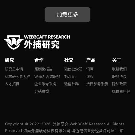
戏协议 DeepLink
论 DeFi 资产管理协议
Protocol 入场、Zeus
Fyde Treasury、
加载更多
Network 面向 Solana 与
4EVERLAND 进击
比特币推出通信层、模块
DePIN 赛道、Web3 创
化 L2 区块链 Camp
作者协议 Formless 能否
Network 致力于将
破局
Web2 数据引入链上生态
研究
合作
社交
产品
关于
研究员申请
定制化报告
微信公众号
词库
联络我们
机构研究者入驻
Web3 咨询服务
Twitter
课程
服务协议
人才招募
企业账号采购
微信社群
法律参考手册
隐私政策
分销联盟
媒体资料包
Copyright © 2022-2026
外捕研究 Web3Caff Research
All Rights
Reserved 海南外浦联动科技有限公司 增值电信业务经营许可证：
琼