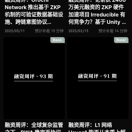
Network 推出基于 ZKP
万美元融资的 ZKP 硬件
机制的可验证数据基础设
加速项目 Irreducible 有
施、跨链意图协议
何竞争力？基于 Unity 引
Across 能否借助 ERC-
擎构建的全栈解决方案
2025/03/11
预计补能 13 分钟
2025/02/13
预计补能 14 分钟
7683 实现重塑以太坊跨
Beamable 能否成为链游
Basic
Basic
链交互标准的宏大愿景？
赛道变革加速器？去中心
论 DoubleZero 的底层
化安全层 Drosera 能否
通信网络新框架
被 dApps 广泛采用？
融资周评：全球复杂监管
融资周评：L1 网络