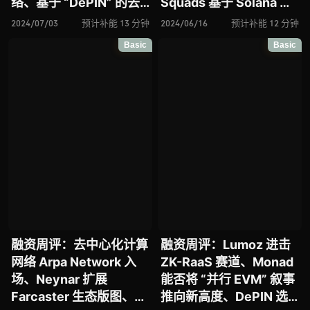
络、基于 “DePIN” 的去
Squads 基于 Solana 推
中心化 ZK 证明网络
出多签协议、Zyfi 面向
2024/07/03
预计补能 13 分钟
2024/06/16
预计补能 12 分钟
NovaNet 入场、论 RaaS
zkSync 推出账户抽象解
Basic
Basic
基础设施 Conduit、
决方案、Ink Finance 进
Covalent 进击模块化数
击 RWA 赛道
据可用性层赛道
融资周评：去中心化计算
融资周评：Lumoz 进击
网络 Arpa Network 入
ZK-RaaS 赛道、Monad
场、Neynar 扩展
能否将 “并行 EVM” 叙事
Farcaster 生态版图、
推向新高度、DePIN 选