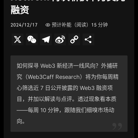
融资
2024/12/17
预计补能（阅读）15 分钟
X
W
T
S
C
分
e
e
i
o
享
C
l
n
p
如何探寻 Web3 新经济一线风向？外捕研
h
e
a
y
究（Web3Caff Research）将为你每周精
a
g
W
L
心筛选近 7 日公开披露的 Web3 融资项
t
r
e
i
目，并加以解读与点评。透过现象看本质
a
i
n
——每周 10 分钟，跟随我们细嗅市场动
向。
m
b
k
o