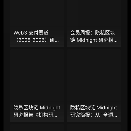
专业版
机构专业年度服务会员
增强研判深度，获得分析师支持
Web3 支付赛道
会员周报：隐私区块
（2025-2026）研究
链 Midnight 研究报
98000
¥
报告（上篇）：从叙
告、隐私 L2 网络
事驱动迈向基础设施
Aztec 发布 V5 版
落地，稳定币、
本，以太坊隐私探索
企业多账号 (5 席位，若需增加席位请联系客
Agent 支付与稳定链
迈入新阶段？
服)
如何重塑下一代支付
体系？全景式拆解行
机构增强研究包（在每期研报基础上，进一步
提供一页纸格局图、机构视角附录、结构化数
业背景、协议标准、
据集与定向持续追踪数据库，将研报内容沉淀
巨头卡位与全球监管
为可复用、可复核、可持续追踪的机构级研究
博弈
资产）​
隐私区块链 Midnight
隐私区块链 Midnight
研究报告《机构研究
研究简报：从 “全透
定制化研究服务（1次，课题/选题经审核通过
增强包》：一页纸格
明” 到 “机构合规友
后，由业内享有盛誉的研究团队为你开展专项
局图、机构视角附
好”，让企业资金大规
研究，并交付一份完整研究报告）