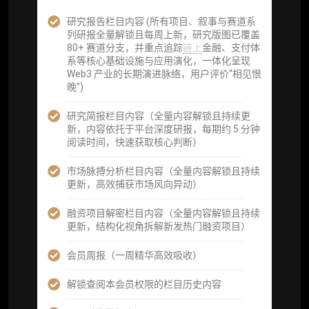
企业多账号 (3 席位，若需增加席位请联系客
服)
研究报告栏目内容 (所有项目、叙事与赛道系
列研报全量解锁且每周上新，研究版图已覆盖
机构增强研究包（在每期研报基础上，进一步
80+ 赛道分支，并重点追踪
链上
金融、支付体
提供一页纸格局图、机构视角附录、结构化数
系等核心基础设施与应用演化，一体化呈现
据集与定向持续追踪数据库，将研报内容沉淀
Web3 产业的长期演进脉络，用户评价“相见恨
为可复用、可复核、可持续追踪的机构级研究
晚”)
资产）
研究简报栏目内容（全量内容解锁且持续更
定制化研究服务（1次，课题/选题经审核通过
新，内容依托于平台深度研报，每期约 5 分钟
后，由业内享有盛誉的研究团队为你开展专项
阅读时间，快速获取核心判断）
研究，并交付一份完整研究报告）
市场脉搏分析栏目内容（全量内容解锁且持续
重点研究方向前瞻栏目（获取重点赛道、项目
更新，高效捕获市场风向异动）
及研究方向预告，提前了解核心观察变量与后
续研究计划）
融资项目解密栏目内容（全量内容解锁且持续
更新，结构化视角拆解新发热门融资项目）
提前获取研报权（ 3 次，官方发布研报预告后
可根据请求领先市场以提前解锁）
会员周报（一周精华高效吸收）
分析师 1 对 1 沟通（1 小时，话题需审核）
解锁查阅本会员权限的栏目历史内容