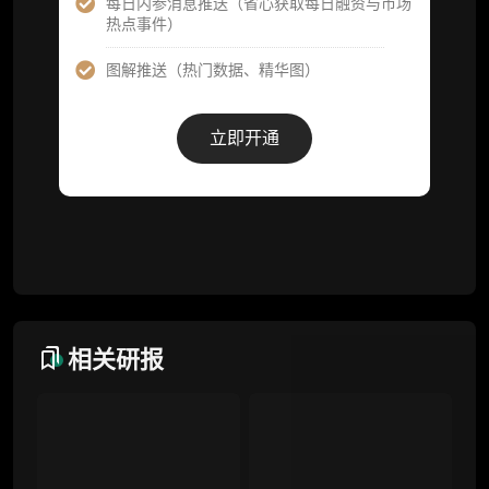
每日内参消息推送（省心获取每日融资与市场
热点事件）
事件追踪数据库
图解推送（热门数据、精华图）
会员周报（一周精华高效吸收）
解锁本会员权限的栏目历史内容
立即开通
词库（支持报告内术语悬浮释义）
每日内参消息推送
图解推送（热门数据、精华图）
研究方向沟通与反馈
定制化研究报告折扣（9.5 折）
相关研报
联系客服