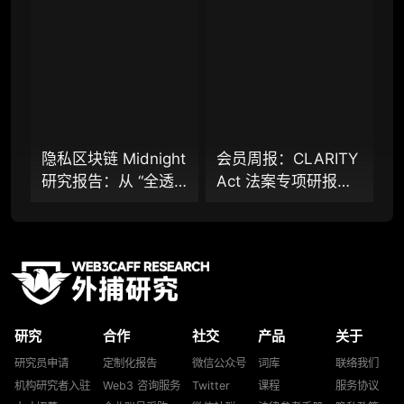
录、结构化数据集与
模上链的隐私公链正
重点研究方向前瞻栏目（获取重点赛道、项目
持续追踪入口
走向现实？
及研究方向预告，提前了解核心观察变量与后
续研究计划）
提前获取研报权（不限次，官方发布研报预告
后可根据请求领先市场提前解锁）
隐私区块链 Midnight
会员周报：CLARITY
分析师 1 对 1 沟通（1 小时，话题需审核）
研究报告：从 “全透
Act 法案专项研报：
分析师专属答疑服务（6 次提问，话题需审
明” 到 “机构合规友
稳定币付息之争，还
核）
好”，让企业资金大规
是下一代金融基础设
模上链的隐私公链正
施控制权之争？
查阅分析师答疑精华汇总栏目（精选高价值沉
淀内容）
走向现实？全景式拆
解其背景、技术架
机构专属社群（与业内高管、机构、基金等共
构、生态格局与机构
研精进）
研究
合作
社交
产品
关于
采用挑战
可下载报告 PDF 版（24 次/年）
研究员申请
定制化报告
微信公众号
词库
联络我们
机构研究者入驻
Web3 咨询服务
Twitter
课程
服务协议
数据库产品 CSV 下载（可根据请求“全量”提