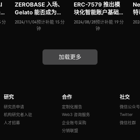
I
ZEROBASE 入场、
ERC-7579 推出模
N
争力
Gelato 能否成为
块化智能账户基础设
特
性资
RaaS 赛道领头羊？
施、Chaos Labs 推
Mo
 分
2024/11/04
预计补能 15 分
2024/08/28
预计补能 19 分
202
ne
PumpBTC 进击比特
出链上风险管理解决
W
钟
钟
网
币再质押赛道、“盲
方案、Holonym
统、
计算” 网络 Nillion
Foundation 推出去
击
网
进击隐私赛道
中心化网络数字身份
道
加载更多
道
基础设施、Sorella
L2
Labs 能否有效应对
以太坊 MEV 挑战、
面向于 IP 管理与溯
源的 L1 区块链
研究
合作
社交
Story Protocol …
研究员申请
定制化报告
微信公众
机构研究者入驻
Web3 咨询服务
Twitter
人才招募
企业账号采购
微信社群
分销联盟