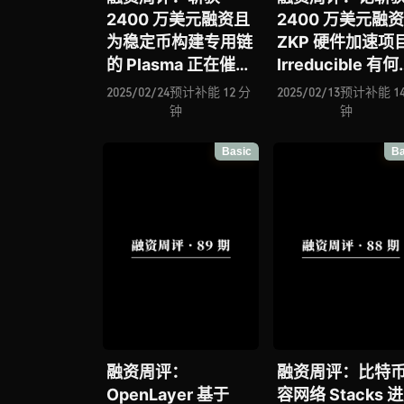
2400 万美元融资且
2400 万美元融
为稳定币构建专用链
ZKP 硬件加速项
的 Plasma 正在催发
Irreducible 有
新的链上生态经济潜
争力？基于 Unity
2025/02/24
预计补能 12 分
2025/02/13
预计补能 14
力？Mango
擎构建的全栈解
钟
钟
Network 构建的全
案 Beamable 能
Basic
Ba
链基础设施会是
成为链游赛道变
DeFi 大规模落地最
速器？去中心化
优解？模块化执行堆
层 Drosera 能否
栈 Altius Stack 正
dApps 广泛采用
为各类区块链并行执
行提供核心引擎
融资周评：
融资周评：比特
OpenLayer 基于
容网络 Stacks 