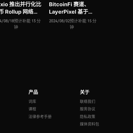
exio 推出并行化比
BitcoinFi 赛道、
币 Rollup 网络、
LayerPixel 基于
onveil 布局
TON 推出 DeFi 解决
4/08/18
预计补能 13 分
2024/08/02
预计补能 15 分
eb3 游戏生态系
方案、Memecoin
钟
钟
Ion Protocol 进
借贷协议 BlonkFi 入
去中心化借贷赛
场、Icebreaker 能
、并行化以太坊
否成为链上
 网络 Reddio …
“LinkedIn”、Agent
基于 ERC-6551 推
出链上子账户交易与
管理 …
产品
关于
号
词库
联络我们
课程
服务协议
法律参考手册
隐私政策
媒体资料包