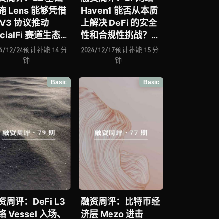
施 Lens 能够凭借
Haven1 能否从本质
 V3 协议推动
上解决 DeFi 的安全
ocialFi 赛道生态爆
性和合规性挑战？
、面向 RWA 的模
Hyperbolic 进击去
4/12/24
预计补能 14 分
2024/12/17
预计补能 15 分
 L2 网络 Plume
中心化算力赛道、基
钟
钟
etwork 迎来落地
于 DAG 技术的智能
Basic
Basic
进展、EVM 兼容
合约平台 Waterfall
 网络 DuckChain
Network 再次斩获
否成为 TON 生态
千万美元融资
张的核心桥梁？
资周评：DeFi L3
融资周评：比特币经
络 Vessel 入场、
济层 Mezo 进击