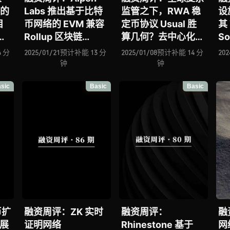
资的
Labs 推出基于比特
监管之下，RWA 稳
设
目
币网络的 EVM 兼容
定币协议 Usual 胜
其
何竞
Rollup 区块链
算几何？去中心化
S
 引
Strata、Reown 致
GPU 网络 Inferix 进
发
 分
2025/01/21
预计补能 13 分
2025/01/08
预计补能 14 分
202
决方
力成为提升 Web3
击去中心化算力赛
块化
钟
钟
否
用户体验的基础设
道、流动性质押协议
N
sic
Basic
Basic
革加
施、EarnOS 正挑战
Haedal 能否一举加
新
安全
重塑广告投放模型
速 Sui 生态的 DeFi
L2
被
发展进程？
能
？
扩
币扩
融资周评：ZK 实时
融资周评：
融
进展
证明网络
Rhinestone 基于
网