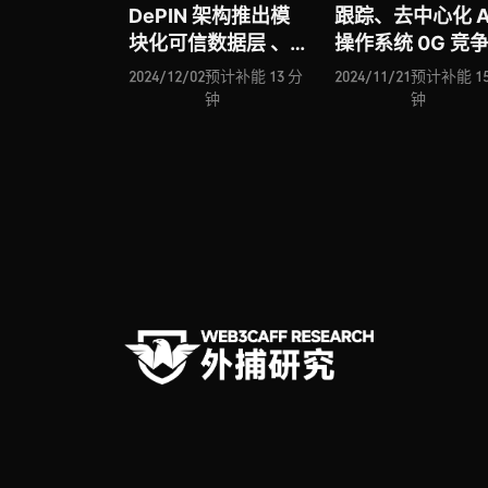
DePIN 架构推出模
跟踪、去中心化 A
块化可信数据层 、
操作系统 0G 竞
去中心化游戏玩家网
几何、全链流动
2024/12/02
预计补能 13 分
2024/11/21
预计补能 15
络 KGeN 入场、再
产协议 StakeSto
钟
钟
质押基础设施
入场、比特币 L2 
Kernel 助推 BNB
络 Bitfinity
Chain DeFi 赛道、
Network 推出主
去中心化 AI Agent
并进击 BTCFi 赛
中心 Talus
Network 进击
AI+Web3 赛道