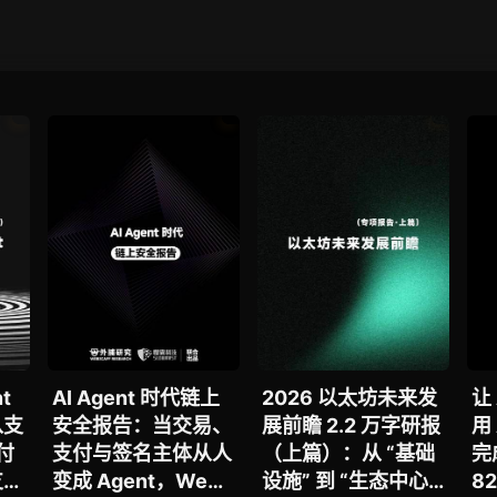
t
AI Agent 时代链上
2026 以太坊未来发
让 
从支
安全报告：当交易、
展前瞻 2.2 万字研报
用
支付
支付与签名主体从人
（上篇）：从 “基础
完
支付
变成 Agent，Web3
设施” 到 “生态中心”
8