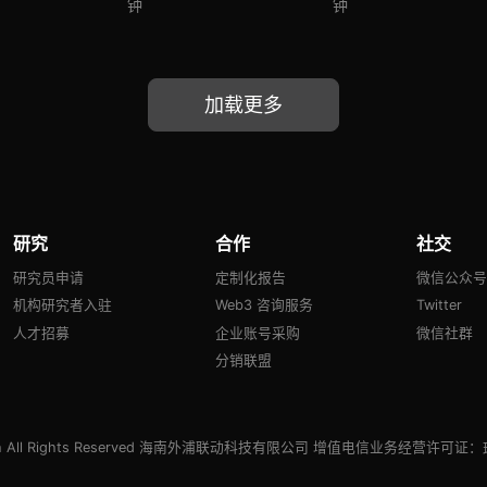
量子计算威胁论、量
钟
钟
子安全现状、准备建
议及时间线推演
加载更多
研究
合作
社交
研究员申请
定制化报告
微信公众
机构研究者入驻
Web3 咨询服务
Twitter
人才招募
企业账号采购
微信社群
分销联盟
h
All Rights Reserved 海南外浦联动科技有限公司 增值电信业务经营许可证：