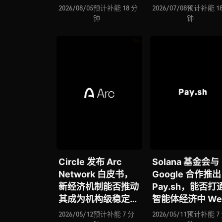
施落地，稳定币、
重构序幕拉开，
2026/08/05
预计补能 18 分
2026/07/08
预计补能 18
Agent 支付与稳定
式解析 A2A / A2
钟
钟
链如何重塑下一代支
范式、ACT 协议
付体系？全景式拆解
授权模型、风控
行业背景、协议标
与全球玩家竞争
准、巨头卡位与全球
监管博弈
Circle 发布 Arc
Solana 基金会与
Network 白皮书，
Google 合作推出
新经济机制能否推动
Pay.sh，能否打
其成为机构级稳定币
智能体经济中 We
支付的 “清算协调
与 Web3 的支付
2026/05/12
预计补能 7 分
2026/05/11
预计补能 7