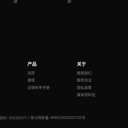
钟
钟
产品
关于
号
词库
联络我们
课程
服务协议
法律参考手册
隐私政策
媒体资料包
丨琼公网安备 46902302000732号
琼B2-20230077