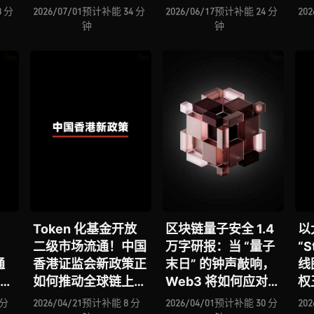
全景
安全边界何在？全景
还有多远？全景式拆
 分
2026/07/01
预计补能 34 分
2026/06/17
预计补能 24 分
202
M
式拆解其背景、潜在
解其技术迭代、最新
钟
钟
、
攻击、经典案例、防
战略、商业化路径、
体系
御图谱、安全原则及
现存问题与未来方向
产业机遇
Token 化基金开放
区块链量子安全 1.4
以
二级市场流通！中国
万字研报：当 “量子
“S
通
香港证监会新政策正
末日” 的钟声敲响，
线
b2
如何推动全球链上金
Web3 将如何应对潜
权
链
融发展？
在攻击？全景式拆解
术
 分
2026/04/21
预计补能 8 分
2026/04/01
预计补能 30 分
202