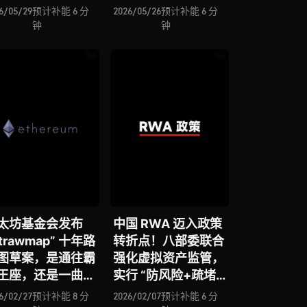
径？
6/05/29
预计补能 6 分
2026/05/26
预计补能 6 分
钟
钟
太坊基金会发布
中国 RWA 迈入政策
trawmap” 十年路
转折点！八部委联合
图草案，是通往霸
强化虚拟资产监管，
王座，还是一曲技
实行 “防风险+疏堵
乌托邦？
结合” 新路径战略
6/02/27
预计补能 8 分
2026/02/07
预计补能 6 分