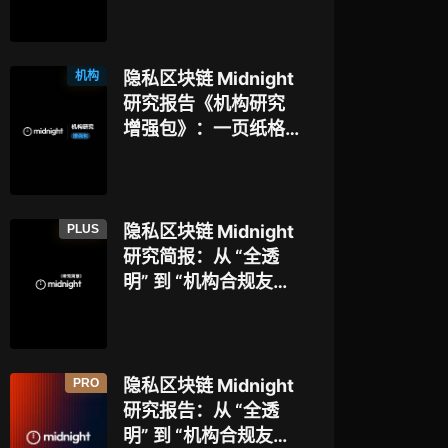
博弈
本，以太坊隐私探索
迈入新阶段？
机构
隐私区块链 Midnight
研究报告《机构研究
增强包》：一页纸格
局图、机构视角附
录、结构化数据集与
持续追踪入口
PLUS
隐私区块链 Midnight
研究简报：从 “全透
明” 到 “机构合规友
好”，让企业资金大规
模上链的隐私公链正
走向现实？
PRO
隐私区块链 Midnight
研究报告：从 “全透
明” 到 “机构合规友