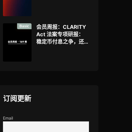
好”，让企业资金大规
模上链的隐私公链正
走向现实？全景式拆
解其背景、技术架
Basic
会员周报：CLARITY
构、生态格局与机构
Act 法案专项研报：
采用挑战
稳定币付息之争，还
是下一代金融基础设
施控制权之争？
订阅更新
Email