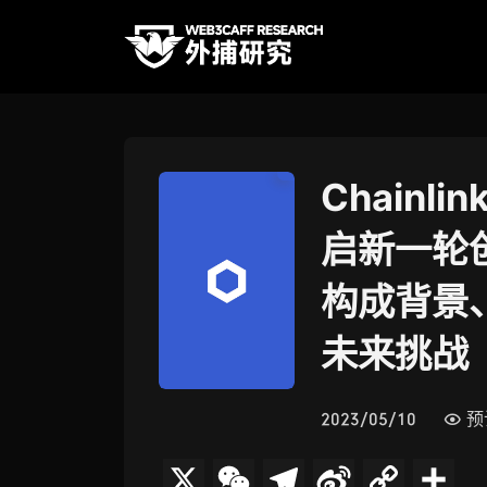
Chainl
启新一轮
构成背景
未来挑战
2023/05/10
预
X
W
T
S
C
分