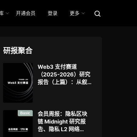
库
开通会员
登录
更多
研报聚合
Web3 支付赛道
（2025-2026）研究
报告（上篇）：从叙
事驱动迈向基础设施
落地，稳定币、
Agent 支付与稳定链
如何重塑下一代支付
Basic
会员周报：隐私区块
体系？全景式拆解行
链 Midnight 研究报
业背景、协议标准、
告、隐私 L2 网络
巨头卡位与全球监管
Aztec 发布 V5 版