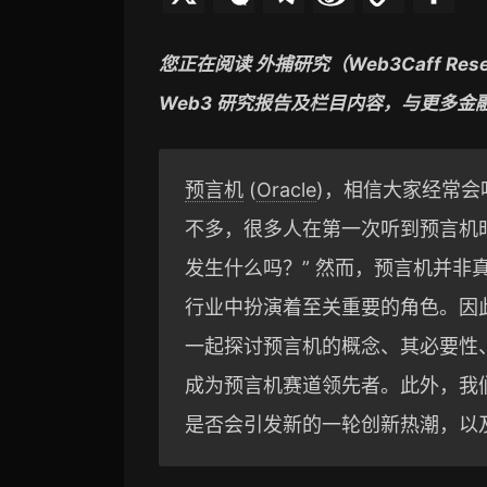
e
e
i
o
享
您正在阅读 外捕研究（Web3Caff R
C
l
n
p
Web3 研究报告及栏目内容，与更多
h
e
a
y
a
g
W
L
预言机
(
Oracle
)，相信大家经常
t
r
e
i
不多，很多人在第一次听到预言机
a
i
n
发生什么吗？” 然而，预言机并非真
m
b
k
行业中扮演着至关重要的角色。因此，
o
一起探讨预言机的概念、其必要性、市场
成为预言机赛道领先者。此外，我们还将关注
是否会引发新的一轮创新热潮，以及 Ch