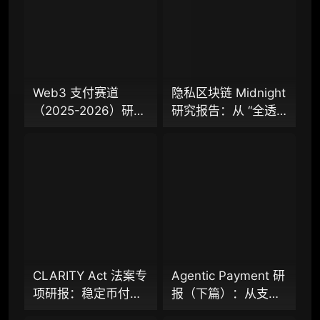
专业版
机构专业年度服务会员
增强研判深度，获得分析师支持
Web3 支付赛道
隐私区块链 Midnight
（2025-2026）研究
研究报告：从 “全透
98000
¥
报告（上篇）：从叙
明” 到 “机构合规友
事驱动迈向基础设施
好”，让企业资金大规
落地，稳定币、
模上链的隐私公链正
企业多账号 (5 席位，若需增加席位请联系客
Agent 支付与稳定链
走向现实？全景式拆
服)
如何重塑下一代支付
解其背景、技术架
体系？全景式拆解行
构、生态格局与机构
机构增强研究包（在每期研报基础上，进一步
提供一页纸格局图、机构视角附录、结构化数
业背景、协议标准、
采用挑战
据集与定向持续追踪数据库，将研报内容沉淀
巨头卡位与全球监管
为可复用、可复核、可持续追踪的机构级研究
博弈
资产）​
CLARITY Act 法案专
Agentic Payment 研
项研报：稳定币付息
报（下篇）：从支付
定制化研究服务（1次，课题/选题经审核通过
之争，还是下一代金
宝 3 亿笔 AI 支付看
后，由业内享有盛誉的研究团队为你开展专项