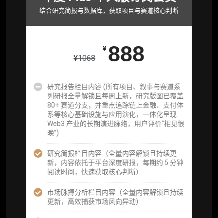
取研究对象核心判断）
结合研究简报与数据库，获取项目与赛道核心判断
市场脉搏分析、融资项目解密栏目内容（持续
更新，市场热点与热门融资项目轻松捕获）
888
¥
项目融资数据库
¥
1068
事件追踪数据库
研究报告栏目内容 (所有项目、叙事与赛道系
列研报全量解锁且每周上新，研究版图已覆盖
会员周报（一周精华高效吸收）
80+ 赛道分支，并重点追踪链上金融、支付体
系等核心基础设施与应用演化，一体化呈现
解锁本会员权限的栏目历史内容
Web3 产业的长期演进脉络，用户评价“相见恨
晚”)
词库（支持报告内术语悬浮释义）
研究简报栏目内容（全量内容解锁且持续更
每日内参消息推送
新，内容依托于平台深度研报，每期约 5 分钟
阅读时间，快速获取核心判断）
图解推送（热门数据、精华图）
市场脉搏分析栏目内容（全量内容解锁且持续
研究方向沟通与反馈
更新，高效捕获市场风向异动）