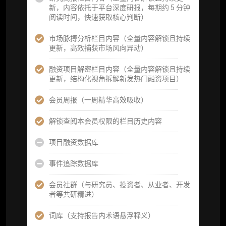
新，内容依托于平台深度研报，每期约 5 分钟
机构专属社群（与业内高管、机构、基金等共
阅读时间，快速获取核心判断）
研精进）
市场脉搏分析栏目内容（全量内容解锁且持续
可下载报告 PDF 版（18 次/年）
更新，高效捕获市场风向异动）
数据库产品 CSV 下载(可根据请求“全量”提
融资项目解密栏目内容（全量内容解锁且持续
供，2次/年)
更新，结构化视角拆解新发热门融资项目）
研究报告栏目内容 (所有项目、叙事与赛道系
会员周报（一周精华高效吸收）
列研报全量解锁且每周上新，研究版图已覆盖
80+ 赛道分支，并重点追踪链上金融、支付体
解锁查阅本会员权限的栏目历史内容
系等核心基础设施与应用演化，一体化呈现
Web3 产业的长期演进脉络，用户评价“相见恨
项目融资数据库
晚”)
事件追踪数据库
研究简报栏目内容（内容依托于研报，快速获
取研究对象核心判断）
会员社群（与研究员、投资者、从业者、开发
者等共研精进）
市场脉搏分析、融资项目解密栏目内容（持续
更新，市场热点与热门融资项目轻松捕获）
词库（支持报告内术语悬浮释义）