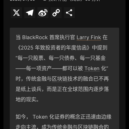
X
T
S
C
分
e
i
o
享
l
n
p
当 BlackRock 首席执行官
Larry Fink
在
e
a
y
《2025 年致投资者的年度信函》中提到
g
W
L
“每一只股票、每一只债券、每一只基金
r
e
i
——每一项资产——都可以被
Token
化”
a
i
n
时，传统金融与
区块链
技术的融合已不再
是纸上谈兵，而是正在全球范围内逐步落
m
b
k
地的现实。
o
如今， Token 化证券的概念正迅速由边缘
走向主流，成为传统金融与区块链融合的