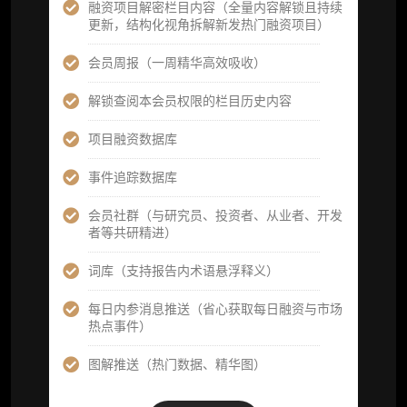
定制化研究报告折扣（9.5 折）
融资项目解密栏目内容（全量内容解锁且持续
更新，结构化视角拆解新发热门融资项目）
立即开通
会员周报（一周精华高效吸收）
解锁查阅本会员权限的栏目历史内容
高级版
项目融资数据库
机构高级年度服务会员
事件追踪数据库
获得专业团队定制研究支持
会员社群（与研究员、投资者、从业者、开发
者等共研精进）
59800
¥
词库（支持报告内术语悬浮释义）
每日内参消息推送（省心获取每日融资与市场
企业多账号 (3 席位，若需增加席位请联系客
热点事件）
服)
图解推送（热门数据、精华图）
机构增强研究包（在每期研报基础上，进一步
提供一页纸格局图、机构视角附录、结构化数