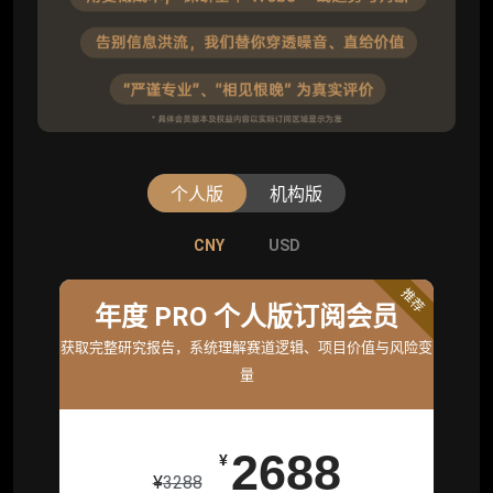
个人版
机构版
CNY
CNY
USD
USD
标准版
推荐
年度 PRO 个人版订阅会员
机构标准年度服务会员
获取完整研究报告，系统理解赛道逻辑、项目价值与风险变
获取机构级研究与基础服务
量
26800
¥
2688
¥
¥
3288