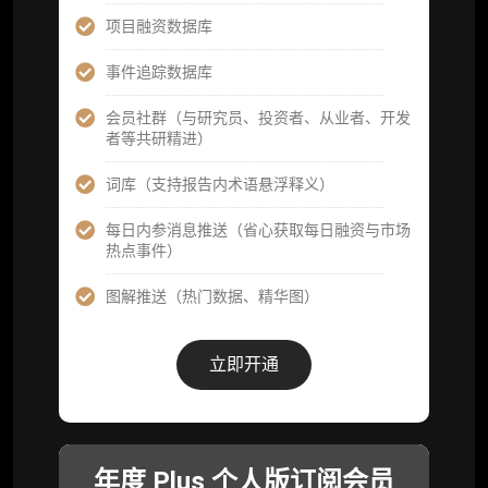
分析师专属答疑服务（3 次提问，话题需审
项目融资数据库
核）
事件追踪数据库
查阅分析师答疑精华汇总栏目（精选高价值沉
淀内容）​
会员社群（与研究员、投资者、从业者、开发
者等共研精进）
机构专属社群（与业内高管、机构、基金等共
研精进）
词库（支持报告内术语悬浮释义）
可下载报告 PDF 版（12 次/年）
每日内参消息推送（省心获取每日融资与市场
热点事件）
数据库产品 CSV 下载(可根据请求“全量”提
供，2次/年)
图解推送（热门数据、精华图）
研究报告栏目内容 (所有项目、叙事与赛道系
列研报全量解锁且每周上新，研究版图已覆盖
立即开通
80+ 赛道分支，并重点追踪链上金融、支付体
系等核心基础设施与应用演化，一体化呈现
Web3 产业的长期演进脉络，用户评价“相见恨
晚”)
年度 Plus 个人版订阅会员
研究简报栏目内容（内容依托于研报，快速获