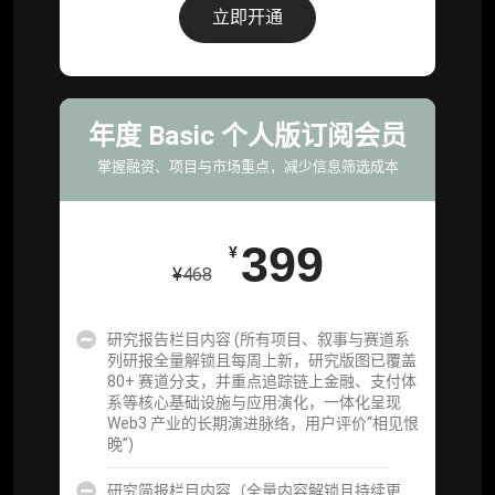
据集与定向持续追踪数据库，将研报内容沉淀
立即开通
为可复用、可复核、可持续追踪的机构级研究
资产）
定制化研究服务（1次，课题/选题经审核通过
后，由业内享有盛誉的研究团队为你开展专项
年度 Basic 个人版订阅会员
研究，并交付一份完整研究报告）
掌握融资、项目与市场重点，减少信息筛选成本
重点研究方向前瞻栏目（获取重点赛道、项目
及研究方向预告，提前了解核心观察变量与后
续研究计划）
399
¥
¥
468
提前获取研报权（ 6 次，官方发布研报预告后
可根据请求领先市场以提前解锁）
研究报告栏目内容 (所有项目、叙事与赛道系
分析师 1 对 1 沟通（1 小时，话题需审核）
列研报全量解锁且每周上新，研究版图已覆盖
80+ 赛道分支，并重点追踪链上金融、支付体
分析师专属答疑服务（3 次提问，话题需审
系等核心基础设施与应用演化，一体化呈现
核）
Web3 产业的长期演进脉络，用户评价“相见恨
晚”)
查阅分析师答疑精华汇总栏目（精选高价值沉
淀内容）​
研究简报栏目内容（全量内容解锁且持续更