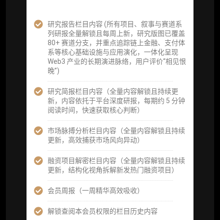
企业多账号 (3 席位，若需增加席位请联系客
服)
研究报告栏目内容 (所有项目、叙事与赛道系
列研报全量解锁且每周上新，研究版图已覆盖
机构增强研究包（在每期研报基础上，进一步
80+ 赛道分支，并重点追踪链上金融、支付体
提供一页纸格局图、机构视角附录、结构化数
系等核心基础设施与应用演化，一体化呈现
据集与定向持续追踪数据库，将研报内容沉淀
Web3 产业的长期演进脉络，用户评价“相见恨
为可复用、可复核、可持续追踪的机构级研究
晚”)
资产）
研究简报栏目内容（全量内容解锁且持续更
定制化研究服务（1次，课题/选题经审核通过
新，内容依托于平台深度研报，每期约 5 分钟
后，由业内享有盛誉的研究团队为你开展专项
阅读时间，快速获取核心判断）
研究，并交付一份完整研究报告）
市场脉搏分析栏目内容（全量内容解锁且持续
重点研究方向前瞻栏目（获取重点赛道、项目
更新，高效捕获市场风向异动）
及研究方向预告，提前了解核心观察变量与后
续研究计划）
融资项目解密栏目内容（全量内容解锁且持续
更新，结构化视角拆解新发热门融资项目）
提前获取研报权（ 3 次，官方发布研报预告后
可根据请求领先市场以提前解锁）
会员周报（一周精华高效吸收）
分析师 1 对 1 沟通（1 小时，话题需审核）
解锁查阅本会员权限的栏目历史内容