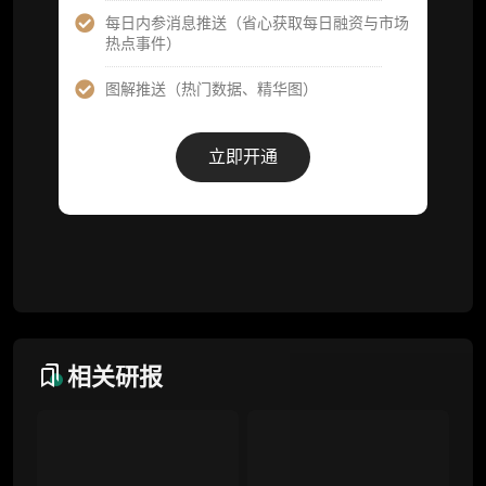
项目融资数据库
每日内参消息推送（省心获取每日融资与市场
热点事件）
事件追踪数据库
图解推送（热门数据、精华图）
会员周报（一周精华高效吸收）
解锁本会员权限的栏目历史内容
立即开通
词库（支持报告内术语悬浮释义）
每日内参消息推送
图解推送（热门数据、精华图）
研究方向沟通与反馈
定制化研究报告折扣（9.5 折）
相关研报
联系客服