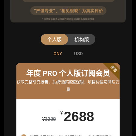
个人版
机构版
CNY
CNY
USD
USD
标准版
推荐
年度 PRO 个人版订阅会员
机构标准年度服务会员
获取完整研究报告，系统理解赛道逻辑、项目价值与风险变
获取机构级研究与基础服务
量
26800
¥
2688
¥
¥
3288
企业多账号 (3 席位，若需增加席位请联系客
服)