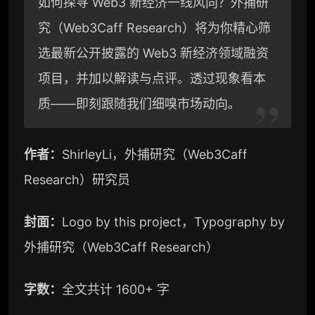
如何探寻 Web3 新经济一线风向？外捕研
h
e
a
y
究（Web3Caff Research）将为你精心筛
a
g
W
L
选最新公开披露的 Web3 新经济领域融资
t
r
e
i
项目，并加以解读与点评。透过现象看本
a
i
n
质——即刻跟随我们细嗅市场动向。
m
b
k
作者：
ShirleyLi，外捕研究（Web3Caff
o
Research）研究员
封面：
Logo by this project，Typography by
外捕研究（Web3Caff Research）
字数：
全文共计 1600+ 字