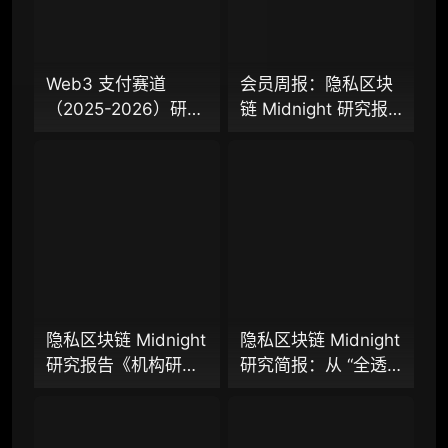
机构专业年度服务会员
增强研判深度，获得分析师支持
Web3 支付赛道
会员周报：隐私区块
（2025-2026）研究
链 Midnight 研究报
98000
¥
报告（上篇）：从叙
告、隐私 L2 网络
事驱动迈向基础设施
Aztec 发布 V5 版
落地，稳定币、
本，以太坊隐私探索
企业多账号 (5 席位，若需增加席位请联系客
Agent 支付与稳定链
迈入新阶段？
服)
如何重塑下一代支付
体系？全景式拆解行
机构增强研究包（在每期研报基础上，进一步
提供一页纸格局图、机构视角附录、结构化数
业背景、协议标准、
据集与定向持续追踪数据库，将研报内容沉淀
巨头卡位与全球监管
为可复用、可复核、可持续追踪的机构级研究
博弈
资产）​
隐私区块链 Midnight
隐私区块链 Midnight
研究报告《机构研究
研究简报：从 “全透
定制化研究服务（1次，课题/选题经审核通过
增强包》：一页纸格
明” 到 “机构合规友
后，由业内享有盛誉的研究团队为你开展专项
局图、机构视角附
好”，让企业资金大规
研究，并交付一份完整研究报告）
录、结构化数据集与
模上链的隐私公链正