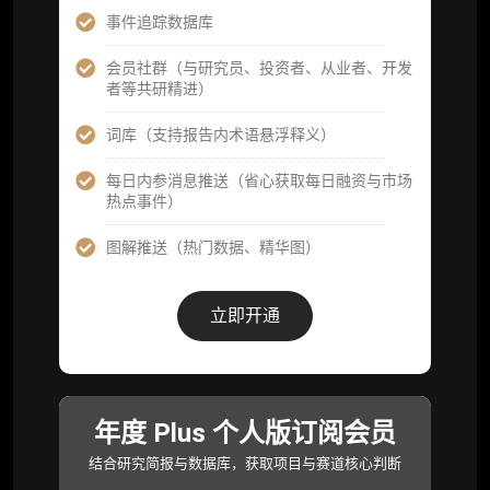
事件追踪数据库
查阅分析师答疑精华汇总栏目（精选高价值沉
淀内容）​
会员社群（与研究员、投资者、从业者、开发
者等共研精进）
机构专属社群（与业内高管、机构、基金等共
研精进）
词库（支持报告内术语悬浮释义）
可下载报告 PDF 版（12 次/年）
每日内参消息推送（省心获取每日融资与市场
热点事件）
数据库产品 CSV 下载(可根据请求“全量”提
供，2次/年)
图解推送（热门数据、精华图）
研究报告栏目内容 (所有项目、叙事与赛道系
列研报全量解锁且每周上新，研究版图已覆盖
立即开通
80+ 赛道分支，并重点追踪链上金融、支付体
系等核心基础设施与应用演化，一体化呈现
Web3 产业的长期演进脉络，用户评价“相见恨
晚”)
年度 Plus 个人版订阅会员
研究简报栏目内容（内容依托于研报，快速获
取研究对象核心判断）
结合研究简报与数据库，获取项目与赛道核心判断