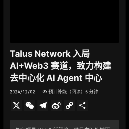
Talus Network 入局
AI+Web3 赛道，致力构建
去中心化 AI Agent 中心
2024/12/02
预计补能（阅读）5 分钟
X
W
T
S
C
分
e
e
i
o
享
C
l
n
p