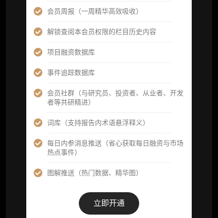
立即开通
会员周报（一周精华高效吸收）
解锁查阅本会员权限的栏目历史内容
高级版
项目融资数据库
机构高级年度服务会员
事件追踪数据库
获得专业团队定制研究支持
会员社群（与研究员、投资者、从业者、开发
者等共研精进）
59800
¥
词库（支持报告内术语悬浮释义）
每日内参消息推送（省心获取每日融资与市场
企业多账号 (3 席位，若需增加席位请联系客
热点事件）
服)
图解推送（热门数据、精华图）
机构增强研究包（在每期研报基础上，进一步
提供一页纸格局图、机构视角附录、结构化数
据集与定向持续追踪数据库，将研报内容沉淀
立即开通
为可复用、可复核、可持续追踪的机构级研究