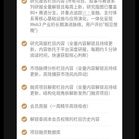
研究报告栏目内容 (所有项目、叙事与赛道系
列研报全量解锁且每周上新，研究版图已覆盖
机构增强研究包（在每期研报基础上，进一步
80+ 赛道分支，并重点追踪
链上
金融、支付体
提供一页纸格局图、机构视角附录、结构化数
系等核心基础设施与应用演化，一体化呈现
据集与定向持续追踪数据库，将研报内容沉淀
Web3 产业的长期演进脉络，用户评价“相见恨
为可复用、可复核、可持续追踪的机构级研究
晚”)
资产）
研究简报栏目内容（全量内容解锁且持续更
定制化研究服务（1次，课题/选题经审核通过
新，内容依托于平台深度研报，每期约 5 分钟
后，由业内享有盛誉的研究团队为你开展专项
阅读时间，快速获取核心判断）
研究，并交付一份完整研究报告）
市场脉搏分析栏目内容（全量内容解锁且持续
重点研究方向前瞻栏目（获取重点赛道、项目
更新，高效捕获市场风向异动）
及研究方向预告，提前了解核心观察变量与后
续研究计划）
融资项目解密栏目内容（全量内容解锁且持续
更新，结构化视角拆解新发热门融资项目）
提前获取研报权（ 3 次，官方发布研报预告后
可根据请求领先市场以提前解锁）
会员周报（一周精华高效吸收）
分析师 1 对 1 沟通（1 小时，话题需审核）
解锁查阅本会员权限的栏目历史内容
分析师专属答疑服务（3 次提问，话题需审
项目融资数据库
核）