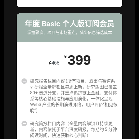
资产）
定制化研究服务（1次，课题/选题经审核通过
后，由业内享有盛誉的研究团队为你开展专项
年度 Basic 个人版订阅会员
研究，并交付一份完整研究报告）
掌握融资、项目与市场重点，减少信息筛选成本
重点研究方向前瞻栏目（获取重点赛道、项目
及研究方向预告，提前了解核心观察变量与后
续研究计划）
399
¥
¥
468
提前获取研报权（ 6 次，官方发布研报预告后
可根据请求领先市场以提前解锁）
研究报告栏目内容 (所有项目、叙事与赛道系
分析师 1 对 1 沟通（1 小时，话题需审核）
列研报全量解锁且每周上新，研究版图已覆盖
80+ 赛道分支，并重点追踪链上金融、支付体
分析师专属答疑服务（3 次提问，话题需审
系等核心基础设施与应用演化，一体化呈现
核）
Web3 产业的长期演进脉络，用户评价“相见恨
晚”)
查阅分析师答疑精华汇总栏目（精选高价值沉
淀内容）​
研究简报栏目内容（全量内容解锁且持续更
新，内容依托于平台深度研报，每期约 5 分钟
机构专属社群（与业内高管、机构、基金等共
阅读时间，快速获取核心判断）
研精进）