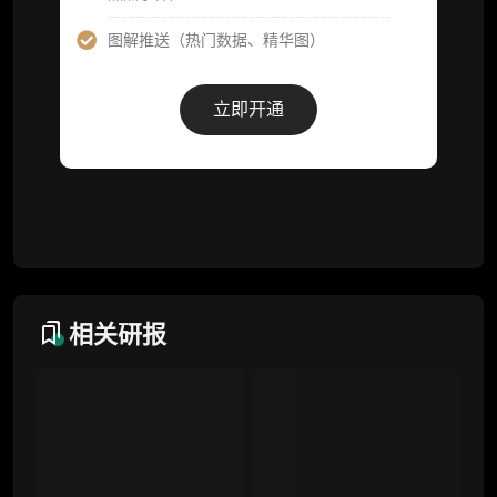
图解推送（热门数据、精华图）
会员周报（一周精华高效吸收）
解锁本会员权限的栏目历史内容
立即开通
词库（支持报告内术语悬浮释义）
每日内参消息推送
图解推送（热门数据、精华图）
研究方向沟通与反馈
定制化研究报告折扣（9.5 折）
相关研报
联系客服
专业版