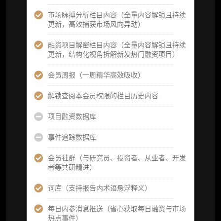
市场脉搏分析栏目内容（全量内容解锁且持续
可下载报告 PDF 版（18 次/年）
更新，高效捕获市场风向异动）
数据库产品 CSV 下载(可根据请求“全量”提
融资项目解密栏目内容（全量内容解锁且持续
供，2次/年)
更新，结构化视角拆解新发热门融资项目）
研究报告栏目内容 (所有项目、叙事与赛道系
会员周报（一周精华高效吸收）
列研报全量解锁且每周上新，研究版图已覆盖
80+ 赛道分支，并重点追踪链上金融、支付体
解锁查阅本会员权限的栏目历史内容
系等核心基础设施与应用演化，一体化呈现
Web3 产业的长期演进脉络，用户评价“相见恨
项目融资数据库
晚”)
事件追踪数据库
研究简报栏目内容（内容依托于研报，快速获
取研究对象核心判断）
会员社群（与研究员、投资者、从业者、开发
者等共研精进）
市场脉搏分析、融资项目解密栏目内容（持续
更新，市场热点与热门融资项目轻松捕获）
词库（支持报告内术语悬浮释义）
项目融资数据库
每日内参消息推送（省心获取每日融资与市场
热点事件）
事件追踪数据库