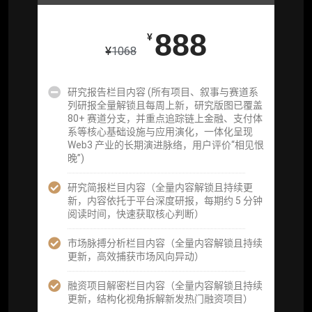
市场脉搏分析、融资项目解密栏目内容（持续
更新，市场热点与热门融资项目轻松捕获）
888
¥
项目融资数据库
¥
1068
事件追踪数据库
研究报告栏目内容 (所有项目、叙事与赛道系
列研报全量解锁且每周上新，研究版图已覆盖
会员周报（一周精华高效吸收）
80+ 赛道分支，并重点追踪链上金融、支付体
系等核心基础设施与应用演化，一体化呈现
解锁本会员权限的栏目历史内容
Web3 产业的长期演进脉络，用户评价“相见恨
晚”)
词库（支持报告内术语悬浮释义）
研究简报栏目内容（全量内容解锁且持续更
每日内参消息推送
新，内容依托于平台深度研报，每期约 5 分钟
阅读时间，快速获取核心判断）
图解推送（热门数据、精华图）
市场脉搏分析栏目内容（全量内容解锁且持续
研究方向沟通与反馈
更新，高效捕获市场风向异动）
定制化研究报告折扣（9.5 折）
融资项目解密栏目内容（全量内容解锁且持续
更新，结构化视角拆解新发热门融资项目）