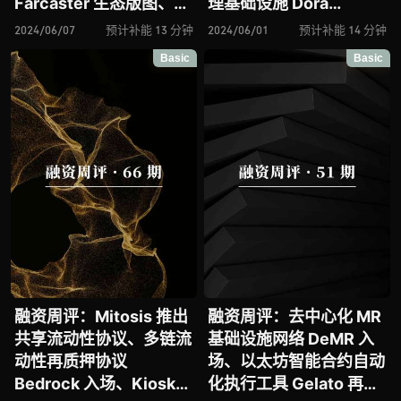
Farcaster 生态版图、
理基础设施 Dora
Mint 推出面向于 NFT 赛
Factory 将区块奖励分配
2024/06/07
预计补能 13 分钟
2024/06/01
预计补能 14 分钟
道的以太坊 L2 网络、基
给生态建设者、
Basic
Basic
于 FHE 的以太坊 Layer2
OpenSocial 进击
网络 Fhenix 再获融资、
SocialFi 赛道、模块化算
AI 和 DePIN 增强区块链
力层和 ZK-RaaS 平台
网络 Glacier Network …
Lumoz 再获融资、区块
链节点管理平台
NodeOps …
融资周评：Mitosis 推出
融资周评：去中心化 MR
共享流动性协议、多链流
基础设施网络 DeMR 入
动性再质押协议
场、以太坊智能合约自动
Bedrock 入场、Kiosk
化执行工具 Gelato 再获