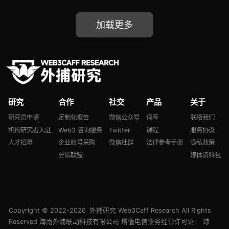
块链 Morph 融合
议基础设施
Optimistic+ZK
OrdinalsBot、
加载更多
Rollup、Web3 身份验
Untangled Finance 入
证赛道选手 Dynamic 斩
局 RWA 信贷协议赛道、
获千万美元融资、
Hadean 助力 Yuga Labs
Hivello 进击 DePin 赛道
游戏化转型
研究
合作
社交
产品
关于
研究员申请
定制化报告
微信公众号
词库
联络我们
机构研究者入驻
Web3 咨询服务
Twitter
课程
服务协议
人才招募
企业账号采购
微信社群
法律参考手册
隐私政策
分销联盟
媒体资料包
Copyright © 2022-2026
外捕研究 Web3Caff Research
All Rights
Reserved 海南外浦联动科技有限公司 增值电信业务经营许可证：
琼