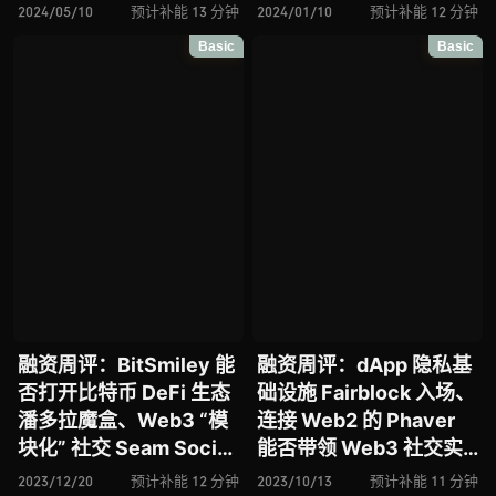
基于 Farcaster 协议推出
融资、Saros Finance 助
2024/05/10
预计补能 13 分钟
2024/01/10
预计补能 12 分钟
Web3 社交应用、
力 Solana 生态 DeFi 赛
Basic
Basic
BitTap 推出基于
道、Web3 社交平台
Taproot Assets 的去中
Freechat 能否斩获市场
心化钱包、Botanix
认可、DeFi 借贷协议
Labs 推出基于比特币构
Altitude …
建的 EVM 等效 L2
融资周评：BitSmiley 能
融资周评：dApp 隐私基
否打开比特币 DeFi 生态
础设施 Fairblock 入场、
潘多拉魔盒、Web3 “模
连接 Web2 的 Phaver
块化” 社交 Seam Social
能否带领 Web3 社交实
入场、以太坊 Layer2 区
现破圈、论 Ordinals 协
2023/12/20
预计补能 12 分钟
2023/10/13
预计补能 11 分钟