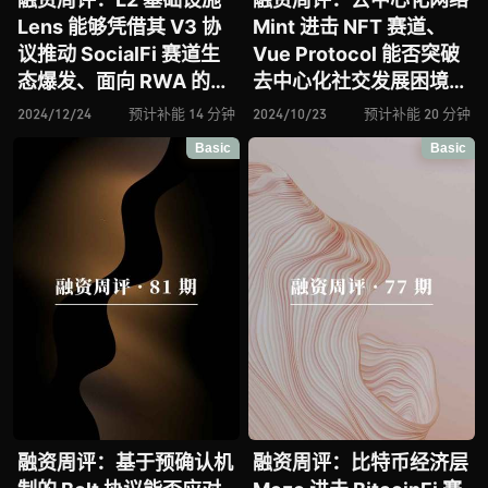
Lens 能够凭借其 V3 协
Mint 进击 NFT 赛道、
议推动 SocialFi 赛道生
Vue Protocol 能否突破
态爆发、面向 RWA 的模
去中心化社交发展困境、
块化 L2 网络 Plume
DA 层 HyveDA 正实现
2024/12/24
预计补能 14 分钟
2024/10/23
预计补能 20 分钟
Network 迎来落地新进
1GB/s 高吞吐量与推动数
Basic
Basic
展、EVM 兼容 L2 网络
据可用性层去中心化、论
DuckChain 能否成为
隐私数据验证协议
TON 生态扩张的核心桥
zkPass
梁？
融资周评：基于预确认机
融资周评：比特币经济层