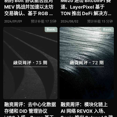
制的 Bolt 协议能否应对
Mezo 进击 BitcoinFi 赛
MEV 挑战并加速以太坊
道、LayerPixel 基于
交易确认、基于 RGB 协
TON 推出 DeFi 解决方
议的比特币原生应用框架
案、Memecoin 借贷协
2024/09/09
预计补能 17 分钟
2024/08/02
预计补能 15 分钟
层 BiHelix 入场、再质押
议 BlonkFi 入场、
Basic
Basic
协议 Solayer 为 Solana
Icebreaker 能否成为链
dApps 提供区块空间、
上 “LinkedIn”、Agent
将时间 Token 化的
基于 ERC-6551 推出链
Time.fun 能否破解社交
上子账户交易与管理 …
与创作者经济难题？
融资周评：去中心化数据
融资周评：模块化链上
存储和 DID 管理协议
AI 网络 REVOX 入场、