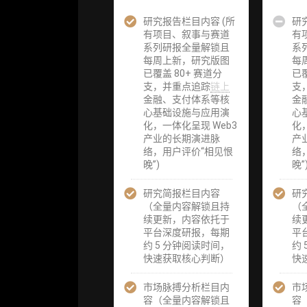
研究报告栏目内容 (所
企业多账号
企业多账号
研
有项目、叙事与赛道
(3 席位，若
(3 席位，若
有
系列研报全量解锁且
需增加席位请
需增加席位
系
每周上新，研究版图
联系客服)
联系客服)
每
已覆盖 80+ 赛道分
已覆
支，并重点追踪
链上
支
机构增强研究
机构增强研
金融、支付体系等核
金
包（在每期研
包（在每期
心基础设施与应用演
心
报基础上，进
报基础上，
化，一体化呈现 Web3
化
一步提供一页
一步提供一
产业的长期演进脉
产
纸格局图、机
纸格局图、
络，用户评价“相见恨
络
构视角附录、
构视角附录
晚”)
晚”
结构化数据集
结构化数据
与定向持续追
与定向持续
研究简报栏目内容
踪数据库，将
踪数据库，
研
（全量内容解锁且持
研报内容沉淀
研报内容沉
（
续更新，内容依托于
为可复用、可
为可复用、
续
平台深度研报，每期
复核、可持续
复核、可持
平
约 5 分钟阅读时间，
追踪的机构级
追踪的机构
约
快速获取核心判断）
研究资产）
研究资产）
快
市场脉搏分析栏目内
定制化研究服
定制化研究
市
容（全量内容解锁且
务（1次，课
务（1次，
容