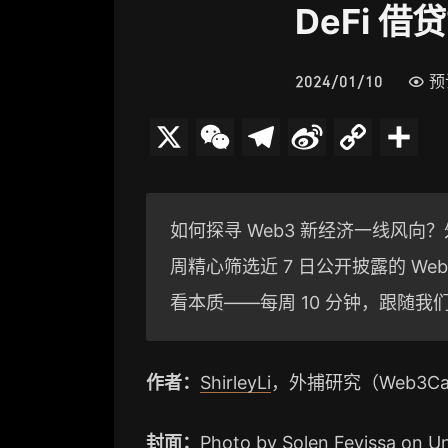
DeFi 借贷
2024/01/10
预
X
W
T
S
C
分
e
e
i
o
享
C
l
n
p
如何探寻 Web3 新经济一线风向？外捕
h
e
a
y
周精心筛选近 7 日公开披露的 W
a
g
W
L
看本质——每周 10 分钟，跟随我
t
r
e
i
a
i
n
作者：
ShirleyLi
，外捕研究（Web3Caf
m
b
k
o
封面：
Photo by
Solen Feyissa
on
Un