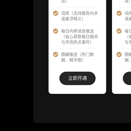
进）
进
提前解锁）
提前解锁）
词库（支持报告内术
词
分析师 1 对 1
分析师 1 对 
语悬浮释义）
语
沟通（1 小
沟通（1 小
时，话题需审
时，话题需
核）
核）
每日内参消息推送
每
（省心获取每日融资
（
与市场热点事件）
与
分析师专属答
分析师专属
疑服务（3 次
疑服务（3 
提问，话题需
提问，话题
图解推送（热门数
图
审核）
审核）
据、精华图）
据
查阅分析师答
查阅分析师
疑精华汇总栏
疑精华汇总
立即开通
目（精选高价
目（精选高
值沉淀内容）​
值沉淀内容）
机构专属社群
机构专属社
（与业内高
（与业内高
管、机构、基
管、机构、
金等共研精
金等共研精
进）
进）