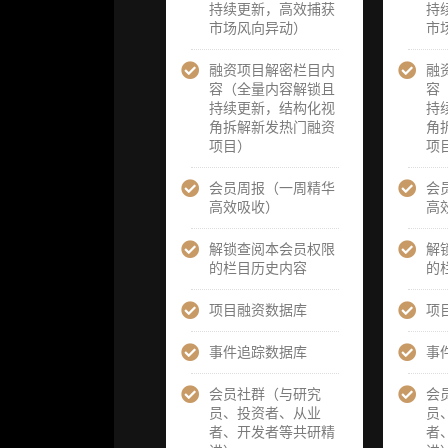
持续更新，高效捕获
题/选题经审
题/选题经审
持
市场风向异动）
核通过后，由
核通过后，
市
业内享有盛誉
业内享有盛
的研究团队为
的研究团队
融资项目解密栏目内
融
你开展专项研
你开展专项
容（全量内容解锁且
容
究，并交付一
究，并交付
持续更新，结构化视
持
份完整研究报
份完整研究
角拆解新发热门融资
角
告）
告）
项目）
项
重点研究方向
重点研究方
会员周报（一周精华
会
前瞻栏目（获
前瞻栏目（
高效吸收）
高
取重点赛道、
取重点赛道
项目及研究方
项目及研究
解锁查阅本会员权限
解
向预告，提前
向预告，提
的栏目历史内容
的
了解核心观察
了解核心观
变量与后续研
变量与后续
项目融资数据库
项
究计划）
究计划）
事件追踪数据库
事
提前获取研报
提前获取研
权（ 3 次，官
权（ 6 次，
会员社群（与研究
会
方发布研报预
方发布研报
员、投资者、从业
员
告后可根据请
告后可根据
者、开发者等共研精
者
求领先市场以
求领先市场