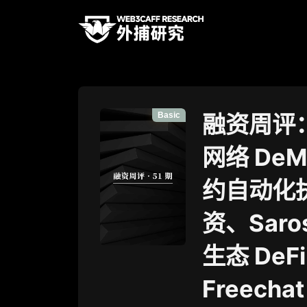
Basic
融资周评：
网络 De
约自动化执
资、Saros
生态 DeF
Freec