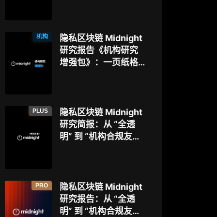
博弈
本，以太坊隐私探索
迈入新阶段？
机构
隐私区块链 Midnight
研究报告《机构研究
增强包》：一页纸格
局图、机构视角附
录、结构化数据集与
持续追踪入口
PLUS
隐私区块链 Midnight
研究简报：从 “全透
明” 到 “机构合规友
好”，让企业资金大规
模上链的隐私公链正
走向现实？
PRO
隐私区块链 Midnight
研究报告：从 “全透
明” 到 “机构合规友