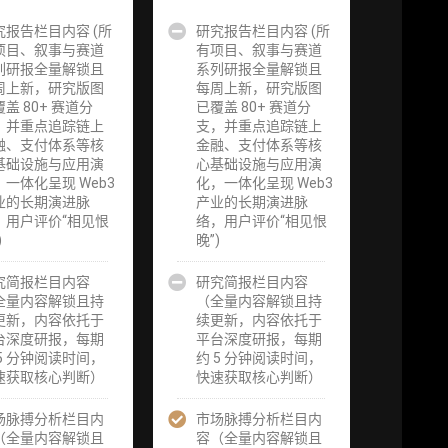
究报告栏目内容 (所
企业多账号
研究报告栏目内容 (所
企业多账号
项目、叙事与赛道
(5 席位，若
有项目、叙事与赛道
(6 席位，若
请
列研报全量解锁且
需增加席位请
系列研报全量解锁且
需增加席位请
周上新，研究版图
联系客服)
每周上新，研究版图
联系客服)
盖 80+ 赛道分
已覆盖 80+ 赛道分
，并重点追踪链上
支，并重点追踪链上
究
机构增强研究
机构增强研究
融、支付体系等核
金融、支付体系等核
研
包（在每期研
包（在每期研
基础设施与应用演
心基础设施与应用演
进
报基础上，进
报基础上，进
，一体化呈现 Web3
化，一体化呈现 Web3
页
一步提供一页
一步提供一页
业的长期演进脉
产业的长期演进脉
机
纸格局图、机
纸格局图、机
，用户评价“相见恨
络，用户评价“相见恨
、
构视角附录、
构视角附录、
)
晚”)
集
结构化数据集
结构化数据集
追
与定向持续追
与定向持续追
将
究简报栏目内容
踪数据库，将
研究简报栏目内容
踪数据库，将
淀
全量内容解锁且持
研报内容沉淀
（全量内容解锁且持
研报内容沉淀
可
更新，内容依托于
为可复用、可
续更新，内容依托于
为可复用、可
续
台深度研报，每期
复核、可持续
平台深度研报，每期
复核、可持续
级
 5 分钟阅读时间，
追踪的机构级
约 5 分钟阅读时间，
追踪的机构级
速获取核心判断）
研究资产）​
快速获取核心判断）
研究资产）​
服
场脉搏分析栏目内
定制化研究服
市场脉搏分析栏目内
定制化研究服
课
（全量内容解锁且
务（1次，课
容（全量内容解锁且