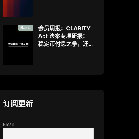
好”，让企业资金大规
模上链的隐私公链正
走向现实？全景式拆
解其背景、技术架
Basic
会员周报：CLARITY
构、生态格局与机构
Act 法案专项研报：
采用挑战
稳定币付息之争，还
是下一代金融基础设
施控制权之争？
订阅更新
Email