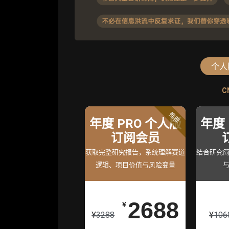
个人
C
C
标准版
高
推荐
年度 PRO 个人版
机构标准年
机构高级
年度 
度服务会员
订阅会员
度服务会
获取机构级研究与基础服
获取完整研究报告，系统理解赛道
获得专业团队定制研
结合研究
逻辑、项目价值与风险变量
务
持
26800
2688
5980
¥
¥
¥
¥
3288
¥
106