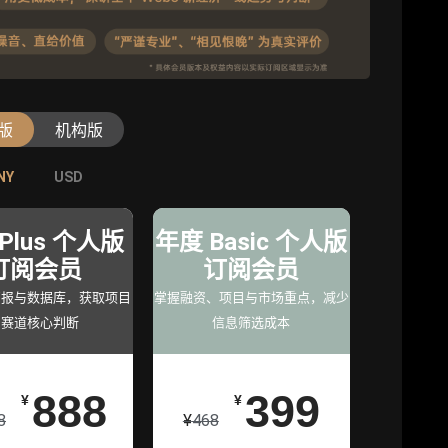
版
机构版
NY
NY
USD
USD
级版
专业版
旗舰版
年
Plus 个人版
机构专业年
年度 Basic 个人版
机构旗舰年
员
订阅会员
度服务会员
订阅会员
度服务会员
究支
简报与数据库，获取项目
增强研判深度，获得分析
掌握融资、项目与市场重点，减少
深度洞察支持，满足高阶
与赛道核心判断
师支持
信息筛选成本
研究
0
888
98000
399
¥
¥
¥
¥
129800
8
¥
468