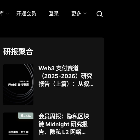
库
开通会员
登录
更多
研报聚合
Web3 支付赛道
（2025-2026）研究
报告（上篇）：从叙
事驱动迈向基础设施
落地，稳定币、
Agent 支付与稳定链
如何重塑下一代支付
Basic
会员周报：隐私区块
体系？全景式拆解行
链 Midnight 研究报
业背景、协议标准、
告、隐私 L2 网络
巨头卡位与全球监管
Aztec 发布 V5 版