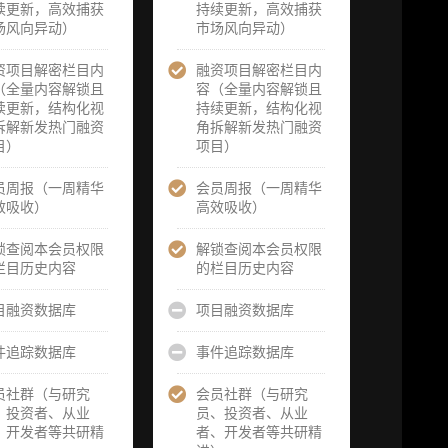
务（2次，课
续更新，高效捕获
题/选题经审
持续更新，高效捕获
题/选题经审
由
场风向异动）
核通过后，由
市场风向异动）
核通过后，由
誉
业内享有盛誉
业内享有盛誉
为
的研究团队为
资项目解密栏目内
融资项目解密栏目内
的研究团队为
研
你开展专项研
（全量内容解锁且
容（全量内容解锁且
你开展专项研
一
究，并交付一
续更新，结构化视
持续更新，结构化视
究，并交付两
报
份完整研究报
拆解新发热门融资
角拆解新发热门融资
份完整研究报
告）
目）
项目）
告）
向
重点研究方向
员周报（一周精华
会员周报（一周精华
重点研究方向
获
前瞻栏目（获
效吸收）
高效吸收）
前瞻栏目（获
、
取重点赛道、
取重点赛道、
方
项目及研究方
锁查阅本会员权限
解锁查阅本会员权限
项目及研究方
前
向预告，提前
栏目历史内容
的栏目历史内容
向预告，提前
察
了解核心观察
了解核心观察
研
变量与后续研
目融资数据库
项目融资数据库
变量与后续研
究计划）
究计划）
件追踪数据库
事件追踪数据库
报
提前获取研报
提前获取研报
官
权（不限次，
权（不限次，
员社群（与研究
会员社群（与研究
预
官方发布研报
官方发布研报
、投资者、从业
员、投资者、从业
请
预告后可根据
预告后可根据
、开发者等共研精
者、开发者等共研精
以
请求领先市场