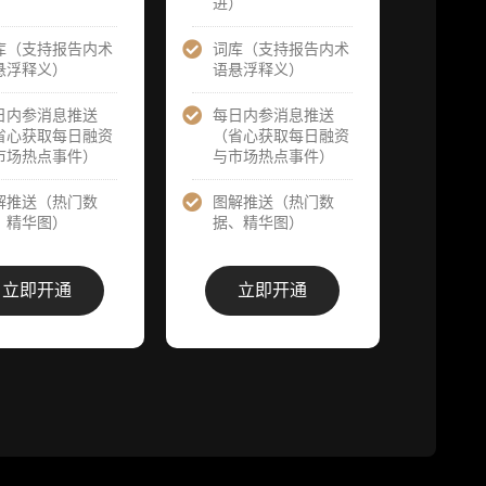
请求领先市场
）
进）
提前解锁）
提前解锁）
库（支持报告内术
词库（支持报告内术
1
分析师 1 对 1
分析师 1 对 1
悬浮释义）
语悬浮释义）
沟通（1 小
沟通（1 小
审
时，话题需审
时，话题需审
核）
日内参消息推送
每日内参消息推送
核）
省心获取每日融资
（省心获取每日融资
市场热点事件）
与市场热点事件）
答
分析师专属答
分析师专属答
次
疑服务（6 次
疑服务（10
需
提问，话题需
解推送（热门数
图解推送（热门数
次提问，话题
审核）
、精华图）
据、精华图）
需审核）
答
查阅分析师答
查阅分析师答
栏
疑精华汇总栏
立即开通
立即开通
疑精华汇总栏
价
目（精选高价
目（精选高价
​
值沉淀内容）
值沉淀内容）
群
机构专属社群
机构专属社群
（与业内高
（与业内高
基
管、机构、基
管、机构、基
金等共研精
金等共研精
进）
进）