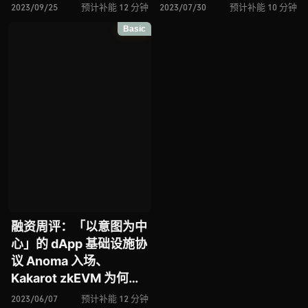
础设施 、Proof of Play
MEV 基础设施
2023/09/25
预计补能 12 分钟
2023/07/30
预计补能 10 分钟
进击全链游戏赛道、
Flashbots 晋级 10 亿美
Basic
Movement Labs 能否推
元独角兽俱乐部、Side
动 Move 语言的主流采
Protocol 能否建立 “终
用、链上数据可视化解决
极” 互操作性标准、以太
方案 Bubblemaps …
坊 Layer2 数据存储解决
方案 EthStorage …
融资周评：「以意图为中
心」的 dApp 基础设施协
议 Anoma 入场、
Kakarot zkEVM 为何斩
获 Vitalik Buterin 投
2023/06/07
预计补能 12 分钟