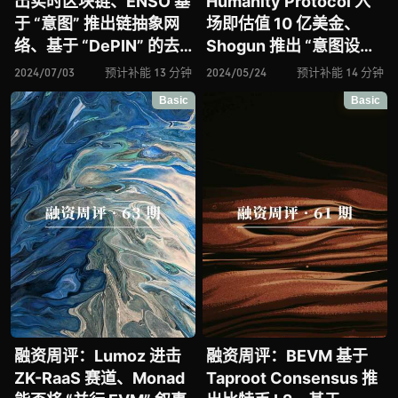
出实时区块链、ENSO 基
Humanity Protocol 入
于 “意图” 推出链抽象网
场即估值 10 亿美金、
络、基于 “DePIN” 的去
Shogun 推出 “意图设计”
中心化 ZK 证明网络
的 DeFi 协议、
2024/07/03
预计补能 13 分钟
2024/05/24
预计补能 14 分钟
NovaNet 入场、论 RaaS
Runesterminal 助力
Basic
Basic
基础设施 Conduit、
Runes Protocol 生态布
Covalent 进击模块化数
局、Param Labs 进击
据可用性层赛道
Web3 游戏赛道、
Blockless 推出 nnApps
模块化应用程序架构
融资周评：Lumoz 进击
融资周评：BEVM 基于
ZK-RaaS 赛道、Monad
Taproot Consensus 推