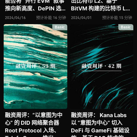
能否将 “并行 EVM” 叙事
出比特币 L2、基于
推向新高度、DePIN 选
BitVM 构建的比特币 L2
手 Uplink 推出去中心化
Bitlayer 入场、BOB 引
2024/04/16
预计补能 16 分钟
2024/04/01
预计补能 15 分钟
无线网络、基于 “意图”
入以太坊 + 比特币混合型
Basic
Basic
的跨链拍卖协议 Mayan
L2、论以意图为中心的
入场、L1 网络
操作系统 dappOS、
Berachain 再获 1 亿美元
Hive 进击去中心化云存
融资
储赛道
融资周评：“以意图为中
融资周评： Kana Labs
心” 的 DID 网络聚合器
以 “意图为中心” 切入
Root Protocol 入场、
DeFi 与 GameFi 基础设