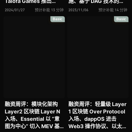
Talofa Games 推出
施、基于 DAG 技术的智
Web3 健身对战游戏、论
能合约平台 Waterfall
2024/01/27
预计补能 13 分钟
2023/11/06
预计补能 14 分钟
NFT 跨链借贷协议
Network 入场、通用互
Basic
Basic
Singular、Polymer
操作协议 Topos 引入 “子
Labs 为以太坊 Layer2
网” 架构、Trips 进击版
引入跨链互操作性；ZKP
权 IP 赛道、模块化架构
硬件加速解决方案
Layer2 区块链 Layer N
Ingonyama 再获千万级
推出首个链上扩展交易
投资
Rollup
融资周评：模块化架构
融资周评：轻量级 Layer
Layer2 区块链 Layer N
1 区块链 Over Protocol
入场、Essential 以 “意
入场、dappOS 进击
图为中心” 切入 MEV 基
Web3 操作协议、以太坊