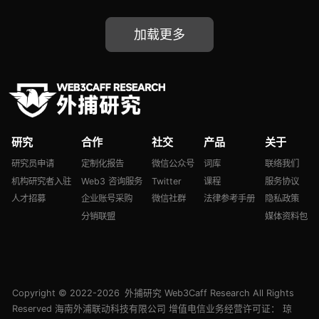
资、Binance Labs 共同
领投 Web3 游戏
加载更多
Fusionist、论 Web3 钱
包解决方案 Magic、
Web3 凭证网络 zkMe
推出…
研究
合作
社交
产品
关于
研究员申请
定制化报告
微信公众号
词库
联络我们
机构研究者入驻
Web3 咨询服务
Twitter
课程
服务协议
人才招募
企业账号采购
微信社群
法律参考手册
隐私政策
分销联盟
媒体资料包
Copyright © 2022-2026
外捕研究 Web3Caff Research
All Rights
Reserved 海南外浦联动科技有限公司 增值电信业务经营许可证：
琼