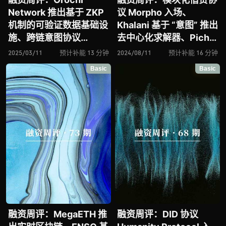
Network 推出基于 ZKP
议 Morpho 入场、
机制的可验证数据基础设
Khalani 基于 “意图” 推出
施、跨链意图协议
去中心化求解器、Pichi
Across 能否借助 ERC-
Finance 推出面向空投前
2025/03/11
预计补能 13 分钟
2024/08/11
预计补能 16 分钟
7683 实现重塑以太坊跨
场景的积分交易协议、
Basic
Basic
链交互标准的宏大愿景？
Cartridge 进击链上游戏
论 DoubleZero 的底层
基础设施赛道、
通信网络新框架
MetaDAO 发起基于预测
市场机制的 DAO 治理实
验
融资周评：MegaETH 推
融资周评：DID 协议