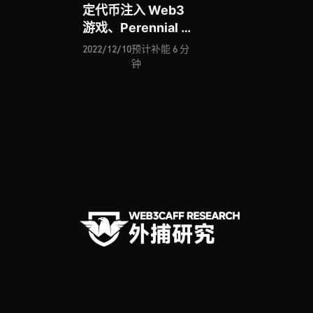
定代币注入 Web3
游戏、Perennial 让
DeFi 衍生品协议可
2022/12/10
预计补能 6 分
定制化、开放式金融
钟
平台 Syncfy 连接
Web3、去中心化协
议 Tea 为激励开源
生态而生、基于
Uniswap 的期权协
议 Panoptic 入场