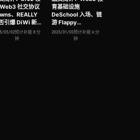
 Web3 社交协议
育基础设施
owns、REALLY
DeSchool 入场、链
否引爆 DiWi 新叙
游 Flappy
、去中心化流动性
Moonbird 能否如
3/03/02
预计补能 8 分
2023/01/05
预计补能 6 分
协议 Ether.Fi
Flappy Bird 造就传
钟
钟
场、硬件钱包进击
奇、论 Young
 OneKey、去中心
Platform 加密交易
交易所 DigiFT 进
所获法国监管许可、
新加坡「监管沙
Ondefy 将 CEX 体
」
验引进 DEX 的交易
聚合器、Web3 多链
钱包与社区 Assure
Wallet …