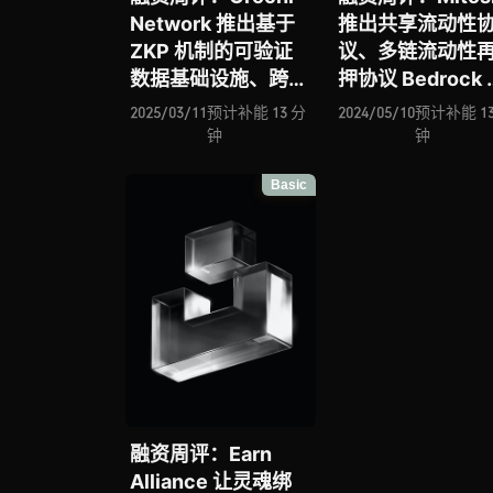
Network 推出基于
推出共享流动性
ZKP 机制的可验证
议、多链流动性
数据基础设施、跨链
押协议 Bedrock 
意图协议 Across 能
场、Kiosk 基于
2025/03/11
预计补能 13 分
2024/05/10
预计补能 13
否借助 ERC-7683
Farcaster 协议
钟
钟
实现重塑以太坊跨链
Web3 社交应用
Basic
交互标准的宏大愿
BitTap 推出基于
景？论 DoubleZero
Taproot Assets
的底层通信网络新框
去中心化钱包、
架
Botanix Labs 推
基于比特币构建
EVM 等效 L2
融资周评：Earn
Alliance 让灵魂绑