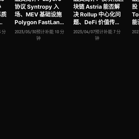
协
协议 Syntropy 入
块链 Astria 能否解
投
再质
场、MEV 基础设施
决 Rollup 中心化问
T
入
Polygon FastLane
题、DeFi 价值传输
能
推出、Narwhal
协议 M^ZERO 入
事
 分
2023/05/30
预计补能 10 分
2023/04/07
预计补能 7 分
202
推出
Finance 进击合成资
场、全链互操作性协
质押
钟
钟
、
产与杠杆交易赛道、
议 LayerZero 估值
入
论应用链基础设施协
破 30 亿美金、ZK
者
 的
议 Tanssi、区块链
基础设施
化
能源交易平台
Polyhedra
入
出
UrbanChain …
Network 再获融
盒
的
资、跨链桥与 DEX
聚合器 LI.FI …