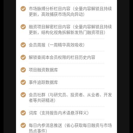
图解推送（热门数据、精华图）
市场脉搏分析栏目内容（全量内容解锁且持续
研究方向沟通与反馈
更新，高效捕获市场风向异动）
定制化研究报告折扣（9.5 折）
融资项目解密栏目内容（全量内容解锁且持续
更新，结构化视角拆解新发热门融资项目）
立即开通
会员周报（一周精华高效吸收）
解锁查阅本会员权限的栏目历史内容
高级版
项目融资数据库
机构高级年度服务会员
事件追踪数据库
获得专业团队定制研究支持
会员社群（与研究员、投资者、从业者、开发
者等共研精进）
59800
¥
词库（支持报告内术语悬浮释义）
每日内参消息推送（省心获取每日融资与市场
企业多账号 (3 席位，若需增加席位请联系客
热点事件）