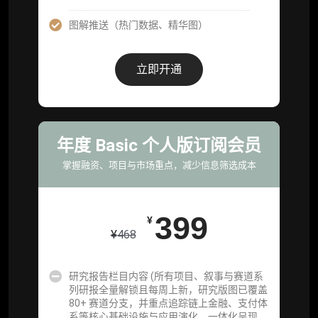
服)
图解推送（热门数据、精华图）
机构增强研究包（在每期研报基础上，进一步
提供一页纸格局图、机构视角附录、结构化数
据集与定向持续追踪数据库，将研报内容沉淀
立即开通
为可复用、可复核、可持续追踪的机构级研究
资产）
定制化研究服务（1次，课题/选题经审核通过
后，由业内享有盛誉的研究团队为你开展专项
年度 Basic 个人版订阅会员
研究，并交付一份完整研究报告）
掌握融资、项目与市场重点，减少信息筛选成本
重点研究方向前瞻栏目（获取重点赛道、项目
及研究方向预告，提前了解核心观察变量与后
续研究计划）
399
¥
¥
468
提前获取研报权（ 6 次，官方发布研报预告后
可根据请求领先市场以提前解锁）
研究报告栏目内容 (所有项目、叙事与赛道系
分析师 1 对 1 沟通（1 小时，话题需审核）
列研报全量解锁且每周上新，研究版图已覆盖
80+ 赛道分支，并重点追踪链上金融、支付体
分析师专属答疑服务（3 次提问，话题需审
系等核心基础设施与应用演化，一体化呈现