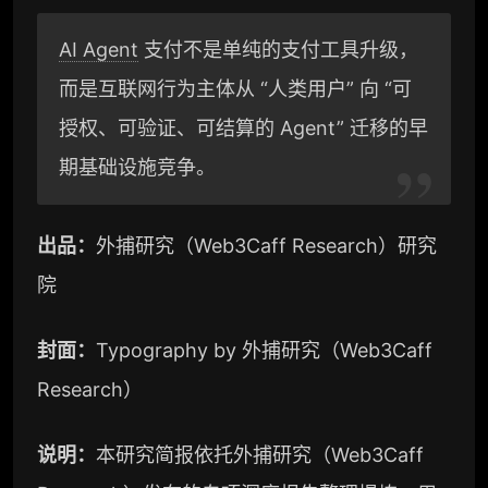
l
n
p
AI Agent
支付不是单纯的支付工具升级，
e
a
y
而是互联网行为主体从 “人类用户” 向 “可
g
W
L
授权、可验证、可结算的 Agent” 迁移的早
r
e
i
期基础设施竞争。
a
i
n
出品
：
外捕研究（Web3Caff Research）研究
m
b
k
院
o
封面：
Typography by 外捕研究（Web3Caff
Research）
说明：
本研究简报依托外捕研究（Web3Caff