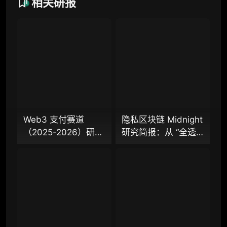
相关研报
联系客服
专业版
机构专业年度服务会员
增强研判深度，获得分析师支持
Web3 支付赛道
隐私区块链 Midnight
98000
¥
（2025-2026）研究
研究简报：从 “全透
报告（上篇）：从叙
明” 到 “机构合规友
事驱动迈向基础设施
好”，让企业资金大规
企业多账号 (5 席位，若需增加席位请联系客
落地，稳定币、
模上链的隐私公链正
服)
Agent 支付与稳定链
走向现实？
如何重塑下一代支付
机构增强研究包（在每期研报基础上，进一步
提供一页纸格局图、机构视角附录、结构化数
体系？全景式拆解行
据集与定向持续追踪数据库，将研报内容沉淀
业背景、协议标准、
为可复用、可复核、可持续追踪的机构级研究