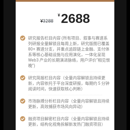
26800
¥
2688
¥
¥
3288
企业多账号 (3 席位，若需增加席位请联系客
服)
研究报告栏目内容 (所有项目、叙事与赛道系
列研报全量解锁且每周上新，研究版图已覆盖
机构增强研究包（在每期研报基础上，进一步
80+ 赛道分支，并重点追踪链上金融、支付体
提供一页纸格局图、机构视角附录、结构化数
系等核心基础设施与应用演化，一体化呈现
据集与定向持续追踪数据库，将研报内容沉淀
Web3 产业的长期演进脉络，用户评价“相见恨
为可复用、可复核、可持续追踪的机构级研究
晚”)
资产）
研究简报栏目内容（全量内容解锁且持续更
定制化研究服务（1次，课题/选题经审核通过
新，内容依托于平台深度研报，每期约 5 分钟
后，由业内享有盛誉的研究团队为你开展专项
阅读时间，快速获取核心判断）
研究，并交付一份完整研究报告）
市场脉搏分析栏目内容（全量内容解锁且持续
重点研究方向前瞻栏目（获取重点赛道、项目
更新，高效捕获市场风向异动）
及研究方向预告，提前了解核心观察变量与后
续研究计划）
融资项目解密栏目内容（全量内容解锁且持续
更新，结构化视角拆解新发热门融资项目）
提前获取研报权（ 3 次，官方发布研报预告后