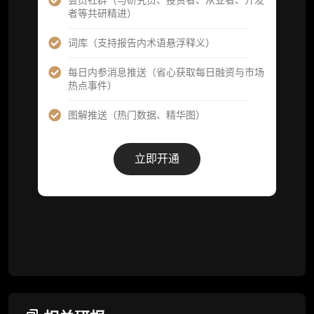
会员社群（与研究员、投资者、从业者、开发
者等共研精进）
市场脉搏分析、融资项目解密栏目内容（持续
更新，市场热点与热门融资项目轻松捕获）
词库（支持报告内术语悬浮释义）
项目融资数据库
每日内参消息推送（省心获取每日融资与市场
热点事件）
事件追踪数据库
图解推送（热门数据、精华图）
会员周报（一周精华高效吸收）
解锁本会员权限的栏目历史内容
立即开通
词库（支持报告内术语悬浮释义）
每日内参消息推送
图解推送（热门数据、精华图）
研究方向沟通与反馈
定制化研究报告折扣（9.5 折）