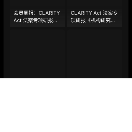
巨头卡位与全球监管
资产）​
博弈
会员周报：CLARITY
CLARITY Act 法案专
定制化研究服务（1次，课题/选题经审核通过
Act 法案专项研报：
项研报《机构研究增
后，由业内享有盛誉的研究团队为你开展专项
稳定币付息之争，还
强包》：一页纸格局
研究，并交付一份完整研究报告）
是下一代金融基础设
图、机构视角附录、
重点研究方向前瞻栏目（获取重点赛道、项目
施控制权之争？
结构化数据集与持续
及研究方向预告，提前了解核心观察变量与后
追踪入口
续研究计划）
提前获取研报权（不限次，官方发布研报预告
后可根据请求领先市场提前解锁）
分析师 1 对 1 沟通（1 小时，话题需审核）
CLARITY Act 法案研
CLARITY Act 法案专
分析师专属答疑服务（6 次提问，话题需审
究简报：Stablecoin
项研报：稳定币付息
核）
付息之争，还是下一
之争，还是下一代金
代金融基础设施控制
融基础设施控制权之
查阅分析师答疑精华汇总栏目（精选高价值沉
权之争？
争？全景式拆解法案
淀内容）
背景、当前进展、主
机构专属社群（与业内高管、机构、基金等共