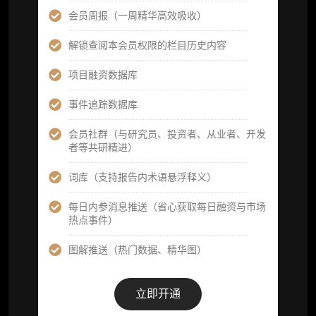
可根据请求领先市场以提前解锁）
会员周报（一周精华高效吸收）
分析师 1 对 1 沟通（1 小时，话题需审核）
解锁查阅本会员权限的栏目历史内容
分析师专属答疑服务（3 次提问，话题需审
项目融资数据库
核）
事件追踪数据库
查阅分析师答疑精华汇总栏目（精选高价值沉
淀内容）​
会员社群（与研究员、投资者、从业者、开发
者等共研精进）
机构专属社群（与业内高管、机构、基金等共
研精进）
词库（支持报告内术语悬浮释义）
可下载报告 PDF 版（12 次/年）
每日内参消息推送（省心获取每日融资与市场
热点事件）
数据库产品 CSV 下载(可根据请求“全量”提
供，2次/年)
图解推送（热门数据、精华图）
研究报告栏目内容 (所有项目、叙事与赛道系
列研报全量解锁且每周上新，研究版图已覆盖
立即开通
80+ 赛道分支，并重点追踪链上金融、支付体
系等核心基础设施与应用演化，一体化呈现