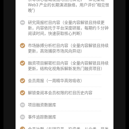
核）
Web3 产业的长期演进脉络，用户评价“相见恨
晚”)
查阅分析师答疑精华汇总栏目（精选高价值沉
淀内容）​
研究简报栏目内容（全量内容解锁且持续更
新，内容依托于平台深度研报，每期约 5 分钟
机构专属社群（与业内高管、机构、基金等共
阅读时间，快速获取核心判断）
研精进）
市场脉搏分析栏目内容（全量内容解锁且持续
可下载报告 PDF 版（18 次/年）
更新，高效捕获市场风向异动）
数据库产品 CSV 下载(可根据请求“全量”提
融资项目解密栏目内容（全量内容解锁且持续
供，2次/年)
更新，结构化视角拆解新发热门融资项目）
研究报告栏目内容 (所有项目、叙事与赛道系
会员周报（一周精华高效吸收）
列研报全量解锁且每周上新，研究版图已覆盖
80+ 赛道分支，并重点追踪链上金融、支付体
解锁查阅本会员权限的栏目历史内容
系等核心基础设施与应用演化，一体化呈现
Web3 产业的长期演进脉络，用户评价“相见恨
项目融资数据库
晚”)
事件追踪数据库
研究简报栏目内容（内容依托于研报，快速获
取研究对象核心判断）