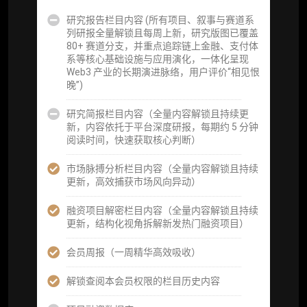
研究报告栏目内容 (所有项目、叙事与赛道系
分析师 1 对 1 沟通（1 小时，话题需审核）
列研报全量解锁且每周上新，研究版图已覆盖
80+ 赛道分支，并重点追踪链上金融、支付体
分析师专属答疑服务（3 次提问，话题需审
系等核心基础设施与应用演化，一体化呈现
核）
Web3 产业的长期演进脉络，用户评价“相见恨
晚”)
查阅分析师答疑精华汇总栏目（精选高价值沉
淀内容）​
研究简报栏目内容（全量内容解锁且持续更
新，内容依托于平台深度研报，每期约 5 分钟
机构专属社群（与业内高管、机构、基金等共
阅读时间，快速获取核心判断）
研精进）
市场脉搏分析栏目内容（全量内容解锁且持续
可下载报告 PDF 版（18 次/年）
更新，高效捕获市场风向异动）
数据库产品 CSV 下载(可根据请求“全量”提
融资项目解密栏目内容（全量内容解锁且持续
供，2次/年)
更新，结构化视角拆解新发热门融资项目）
研究报告栏目内容 (所有项目、叙事与赛道系
会员周报（一周精华高效吸收）
列研报全量解锁且每周上新，研究版图已覆盖
80+ 赛道分支，并重点追踪链上金融、支付体
解锁查阅本会员权限的栏目历史内容
系等核心基础设施与应用演化，一体化呈现
Web3 产业的长期演进脉络，用户评价“相见恨