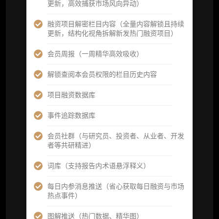
重点研究方向前瞻栏目（获取重点赛道、项目
更新，高效捕获市场风向异动）
及研究方向预告，提前了解核心观察变量与后
续研究计划）
融资项目解密栏目内容（全量内容解锁且持续
更新，结构化视角拆解新发热门融资项目）
提前获取研报权（ 3 次，官方发布研报预告后
可根据请求领先市场以提前解锁）
会员周报（一周精华高效吸收）
分析师 1 对 1 沟通（1 小时，话题需审核）
解锁查阅本会员权限的栏目历史内容
分析师专属答疑服务（3 次提问，话题需审
项目融资数据库
核）
事件追踪数据库
查阅分析师答疑精华汇总栏目（精选高价值沉
淀内容）​
会员社群（与研究员、投资者、从业者、开发
者等共研精进）
机构专属社群（与业内高管、机构、基金等共
研精进）
词库（支持报告内术语悬浮释义）
可下载报告 PDF 版（12 次/年）
每日内参消息推送（省心获取每日融资与市场
热点事件）
数据库产品 CSV 下载(可根据请求“全量”提
供，2次/年)
图解推送（热门数据、精华图）