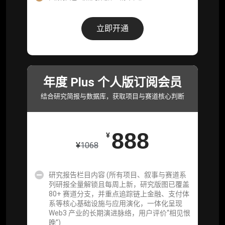
研究报告栏目内容 (所有项目、叙事与赛道系
列研报全量解锁且每周上新，研究版图已覆盖
立即开通
80+ 赛道分支，并重点追踪链上金融、支付体
系等核心基础设施与应用演化，一体化呈现
Web3 产业的长期演进脉络，用户评价“相见恨
晚”)
年度 Plus 个人版订阅会员
研究简报栏目内容（内容依托于研报，快速获
取研究对象核心判断）
结合研究简报与数据库，获取项目与赛道核心判断
市场脉搏分析、融资项目解密栏目内容（持续
更新，市场热点与热门融资项目轻松捕获）
888
¥
项目融资数据库
¥
1068
事件追踪数据库
研究报告栏目内容 (所有项目、叙事与赛道系
列研报全量解锁且每周上新，研究版图已覆盖
会员周报（一周精华高效吸收）
80+ 赛道分支，并重点追踪链上金融、支付体
系等核心基础设施与应用演化，一体化呈现
解锁本会员权限的栏目历史内容
Web3 产业的长期演进脉络，用户评价“相见恨
晚”)