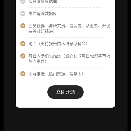
项目融资数据库
晚”)
事件追踪数据库
研究简报栏目内容（内容依托于研报，快速获
取研究对象核心判断）
会员社群（与研究员、投资者、从业者、开发
者等共研精进）
市场脉搏分析、融资项目解密栏目内容（持续
更新，市场热点与热门融资项目轻松捕获）
词库（支持报告内术语悬浮释义）
项目融资数据库
每日内参消息推送（省心获取每日融资与市场
热点事件）
事件追踪数据库
图解推送（热门数据、精华图）
会员周报（一周精华高效吸收）
解锁本会员权限的栏目历史内容
立即开通
词库（支持报告内术语悬浮释义）
每日内参消息推送
图解推送（热门数据、精华图）