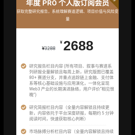
年度 PRO 个人版订阅会员
机构标准年度服务会员
获取完整研究报告，系统理解赛道逻辑、项目价值与风险变
获取机构级研究与基础服务
量
26800
¥
2688
¥
¥
3288
企业多账号 (3 席位，若需增加席位请联系客
服)
研究报告栏目内容 (所有项目、叙事与赛道系
列研报全量解锁且每周上新，研究版图已覆盖
机构增强研究包（在每期研报基础上，进一步
80+ 赛道分支，并重点追踪链上金融、支付体
提供一页纸格局图、机构视角附录、结构化数
系等核心基础设施与应用演化，一体化呈现
据集与定向持续追踪数据库，将研报内容沉淀
Web3 产业的长期演进脉络，用户评价“相见恨
为可复用、可复核、可持续追踪的机构级研究
晚”)
资产）
研究简报栏目内容（全量内容解锁且持续更
定制化研究服务（1次，课题/选题经审核通过
新，内容依托于平台深度研报，每期约 5 分钟
后，由业内享有盛誉的研究团队为你开展专项
阅读时间，快速获取核心判断）
研究，并交付一份完整研究报告）
市场脉搏分析栏目内容（全量内容解锁且持续