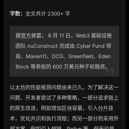
字数：
全文共计 2300+ 字
据
官方
披露， 6 月 11 日，Web3 基础设施
团队 nuConstruct 完成由 Cyber Fund 领
投、Maven11、DCG、Greenfield、Eden
Block 等参投的 600 万美元种子轮融资。
以太坊
的性能瓶颈问题由来已久。为了解决这一
问题，开发者尝试了多种策略，一部分追求
链上
的原生改进，例如增加
区块
容量，引入
分片
技
术，优化
共识
和执行流程；而另一部分则采用外
部方案，例如引入
侧链
、
Rollup
等。但无论是