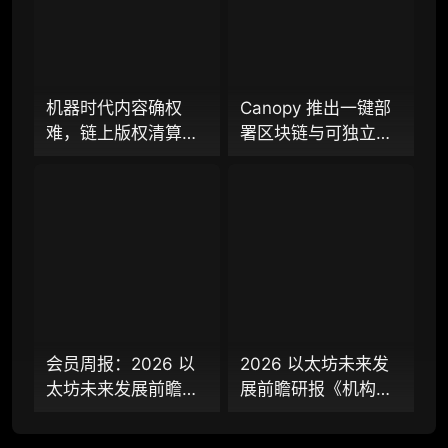
机构增强研究包（在每期研报基础上，进一步
提供一页纸格局图、机构视角附录、结构化数
据集与定向持续追踪数据库，将研报内容沉淀
为可复用、可复核、可持续追踪的机构级研究
资产）​
机器时代内容确权
Canopy 推出一键部
难，链上版权清算协
署区块链与可独立演
定制化研究服务（1次，课题/选题经审核通过
议 KOR Protocol 能
进的共享安全模式，
后，由业内享有盛誉的研究团队为你开展专项
否定义 AI 时代版权规
“造链” 逻辑能否被重
研究，并交付一份完整研究报告）
则新标准？
塑？
重点研究方向前瞻栏目（获取重点赛道、项目
及研究方向预告，提前了解核心观察变量与后
续研究计划）
提前获取研报权（不限次，官方发布研报预告
后可根据请求领先市场提前解锁）
会员周报：2026 以
2026 以太坊未来发
分析师 1 对 1 沟通（1 小时，话题需审核）
太坊未来发展前瞻
展前瞻研报《机构研
分析师专属答疑服务（6 次提问，话题需审
2.2 万字研报（下
究增强包》：一页纸
核）
篇）：从 “基础设施”
格局图、机构视角附