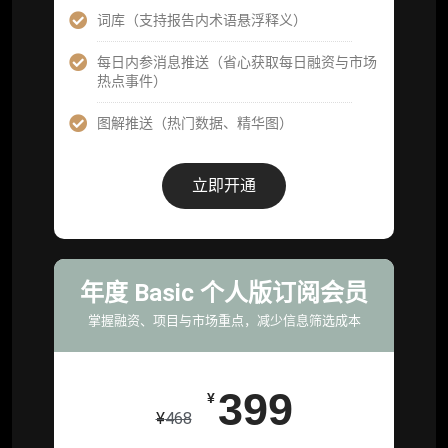
59800
¥
词库（支持报告内术语悬浮释义）
每日内参消息推送（省心获取每日融资与市场
企业多账号 (3 席位，若需增加席位请联系客
热点事件）
服)
图解推送（热门数据、精华图）
机构增强研究包（在每期研报基础上，进一步
提供一页纸格局图、机构视角附录、结构化数
据集与定向持续追踪数据库，将研报内容沉淀
立即开通
为可复用、可复核、可持续追踪的机构级研究
资产）
定制化研究服务（1次，课题/选题经审核通过
后，由业内享有盛誉的研究团队为你开展专项
年度 Basic 个人版订阅会员
研究，并交付一份完整研究报告）
掌握融资、项目与市场重点，减少信息筛选成本
重点研究方向前瞻栏目（获取重点赛道、项目
及研究方向预告，提前了解核心观察变量与后
续研究计划）
399
¥
¥
468
提前获取研报权（ 6 次，官方发布研报预告后
可根据请求领先市场以提前解锁）