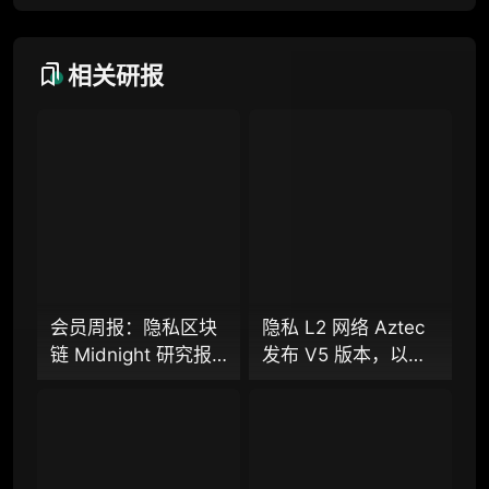
研究方向沟通与反馈
定制化研究报告折扣（9.5 折）
相关研报
联系客服
专业版
机构专业年度服务会员
增强研判深度，获得分析师支持
会员周报：隐私区块
隐私 L2 网络 Aztec
链 Midnight 研究报
发布 V5 版本，以太
98000
¥
告、隐私 L2 网络
坊隐私探索迈入新阶
Aztec 发布 V5 版
段？
本，以太坊隐私探索
企业多账号 (5 席位，若需增加席位请联系客
迈入新阶段？
服)