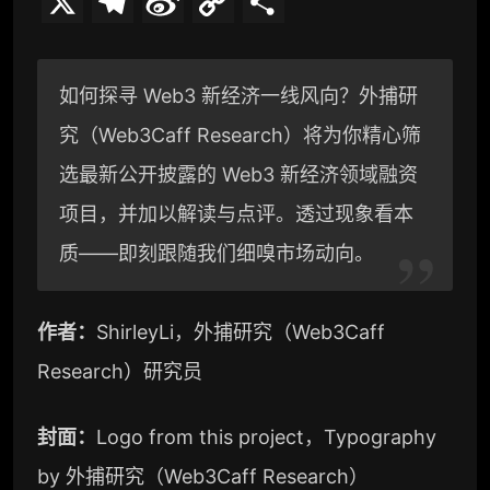
X
T
S
C
分
e
i
o
享
l
n
p
如何探寻 Web3 新经济一线风向？外捕研
e
a
y
究（Web3Caff Research）将为你精心筛
g
W
L
选最新公开披露的 Web3 新经济领域融资
r
e
i
项目，并加以解读与点评。透过现象看本
a
i
n
质——即刻跟随我们细嗅市场动向。
m
b
k
作者：
ShirleyLi，外捕研究（Web3Caff
o
Research）研究员
封面：
Logo from this project，Typography
by 外捕研究（Web3Caff Research）