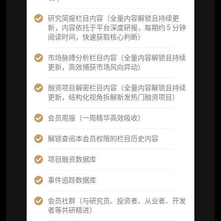
词库（支持报告内术语悬浮释义）
研究简报栏目内容（全量内容解锁且持续更
每日内参消息推送
新，内容依托于平台深度研报，每期约 5 分钟
阅读时间，快速获取核心判断）
图解推送（热门数据、精华图）
市场脉搏分析栏目内容（全量内容解锁且持续
研究方向沟通与反馈
更新，高效捕获市场风向异动）
定制化研究报告折扣（9.5 折）
融资项目解密栏目内容（全量内容解锁且持续
更新，结构化视角拆解新发热门融资项目）
立即开通
会员周报（一周精华高效吸收）
解锁查阅本会员权限的栏目历史内容
高级版
项目融资数据库
机构高级年度服务会员
事件追踪数据库
获得专业团队定制研究支持
会员社群（与研究员、投资者、从业者、开发
者等共研精进）