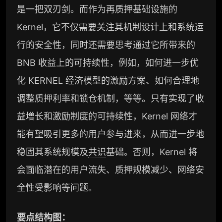
研究，并交付两份完整研究报告）
是一把双刃剑。而作为再质押基础设施的
重点研究方向前瞻栏目（获取重点赛道、项目
Kernel，它不仅需要关注其机制设计上和系统运
及研究方向预告，提前了解核心观察变量与后
续研究计划）
行的安全性，同时还需要思考通过它所带来的
BNB 收益上的可持续性，例如，如何进一步优
提前获取研报权（不限次，官方发布研报预告
后可根据请求领先市场提前解锁）
化 KERNEL 经济模型的激励方案、如何合理地
分析师 1 对 1 沟通（1 小时，话题需审核）
调整质押利率和锁仓机制，等等。只有实现了收
分析师专属答疑服务（10 次提问，话题需审
益增长和激励制度的可持续性，Kernel 网络才
核）
能有望吸引更多的用户参与进来，从而进一步地
查阅分析师答疑精华汇总栏目（精选高价值沉
稳固其系统规模及
共识
基础。否则，Kernel 将
淀内容）
会面临潜在的用户流失、质押规模减少、网络安
机构专属社群（与业内高管、机构、基金等共
研精进）
全性受影响等问题。
可下载报告 PDF 版（36 次/年）
要点结构图：