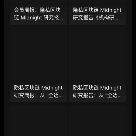
会员周报：隐私区块
隐私区块链 Midnight
链 Midnight 研究报
研究报告《机构研究
98000
¥
告、隐私 L2 网络
增强包》：一页纸格
Aztec 发布 V5 版
局图、机构视角附
本，以太坊隐私探索
录、结构化数据集与
企业多账号 (5 席位，若需增加席位请联系客
迈入新阶段？
持续追踪入口
服)
机构增强研究包（在每期研报基础上，进一步
提供一页纸格局图、机构视角附录、结构化数
据集与定向持续追踪数据库，将研报内容沉淀
为可复用、可复核、可持续追踪的机构级研究
资产）​
隐私区块链 Midnight
隐私区块链 Midnight
研究简报：从 “全透
研究报告：从 “全透
定制化研究服务（1次，课题/选题经审核通过
明” 到 “机构合规友
明” 到 “机构合规友
后，由业内享有盛誉的研究团队为你开展专项
好”，让企业资金大规
好”，让企业资金大规
研究，并交付一份完整研究报告）
模上链的隐私公链正
模上链的隐私公链正
重点研究方向前瞻栏目（获取重点赛道、项目
走向现实？
走向现实？全景式拆
及研究方向预告，提前了解核心观察变量与后
解其背景、技术架
续研究计划）