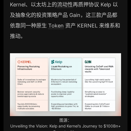
Kernel、以太坊上的
流动性
再质押协议 Kelp 以
及抽象化的投资策略产品 Gain，这三款产品都
联系客服
依靠同一种原生
Token
资产 KERNEL 来维系和
推动。
专业版
机构专业年度服务会员
增强研判深度，获得分析师支持
98000
¥
企业多账号 (5 席位，若需增加席位请联系客
服)
图源：
机构增强研究包（在每期研报基础上，进一步
提供一页纸格局图、机构视角附录、结构化数
Unveiling the Vision: Kelp and Kernel’s Journey to $100Bn+