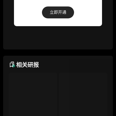
解锁本会员权限的栏目历史内容
立即开通
词库（支持报告内术语悬浮释义）
每日内参消息推送
图解推送（热门数据、精华图）
研究方向沟通与反馈
定制化研究报告折扣（9.5 折）
相关研报
联系客服
专业版
机构专业年度服务会员
增强研判深度，获得分析师支持