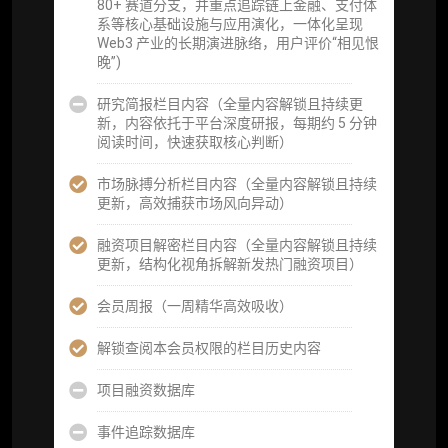
80+ 赛道分支，并重点追踪链上金融、支付体
分析师专属答疑服务（3 次提问，话题需审
系等核心基础设施与应用演化，一体化呈现
核）
Web3 产业的长期演进脉络，用户评价“相见恨
晚”)
查阅分析师答疑精华汇总栏目（精选高价值沉
淀内容）​
研究简报栏目内容（全量内容解锁且持续更
新，内容依托于平台深度研报，每期约 5 分钟
机构专属社群（与业内高管、机构、基金等共
阅读时间，快速获取核心判断）
研精进）
市场脉搏分析栏目内容（全量内容解锁且持续
可下载报告 PDF 版（18 次/年）
更新，高效捕获市场风向异动）
数据库产品 CSV 下载(可根据请求“全量”提
融资项目解密栏目内容（全量内容解锁且持续
供，2次/年)
更新，结构化视角拆解新发热门融资项目）
研究报告栏目内容 (所有项目、叙事与赛道系
会员周报（一周精华高效吸收）
列研报全量解锁且每周上新，研究版图已覆盖
80+ 赛道分支，并重点追踪链上金融、支付体
解锁查阅本会员权限的栏目历史内容
系等核心基础设施与应用演化，一体化呈现
Web3 产业的长期演进脉络，用户评价“相见恨
项目融资数据库
晚”)
事件追踪数据库
研究简报栏目内容（内容依托于研报，快速获