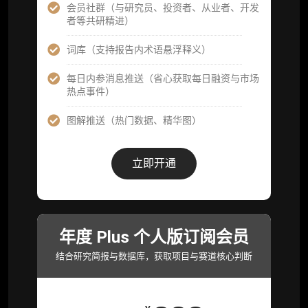
淀内容）​
会员社群（与研究员、投资者、从业者、开发
者等共研精进）
机构专属社群（与业内高管、机构、基金等共
研精进）
词库（支持报告内术语悬浮释义）
可下载报告 PDF 版（12 次/年）
每日内参消息推送（省心获取每日融资与市场
热点事件）
数据库产品 CSV 下载(可根据请求“全量”提
供，2次/年)
图解推送（热门数据、精华图）
研究报告栏目内容 (所有项目、叙事与赛道系
列研报全量解锁且每周上新，研究版图已覆盖
立即开通
80+ 赛道分支，并重点追踪链上金融、支付体
系等核心基础设施与应用演化，一体化呈现
Web3 产业的长期演进脉络，用户评价“相见恨
晚”)
年度 Plus 个人版订阅会员
研究简报栏目内容（内容依托于研报，快速获
取研究对象核心判断）
结合研究简报与数据库，获取项目与赛道核心判断
市场脉搏分析、融资项目解密栏目内容（持续
更新，市场热点与热门融资项目轻松捕获）