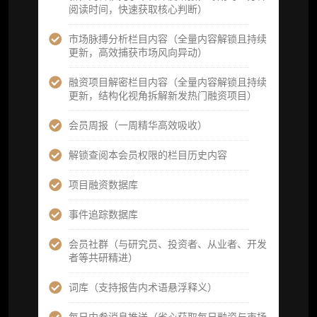
阅读时间，快速获取核心判断）
图解推送（热门数据、精华图）
市场脉搏分析栏目内容（全量内容解锁且持续
研究方向沟通与反馈
更新，高效捕获市场风向异动）
定制化研究报告折扣（9.5 折）
融资项目解密栏目内容（全量内容解锁且持续
更新，结构化视角拆解新发热门融资项目）
立即开通
会员周报（一周精华高效吸收）
解锁查阅本会员权限的栏目历史内容
高级版
项目融资数据库
机构高级年度服务会员
事件追踪数据库
获得专业团队定制研究支持
会员社群（与研究员、投资者、从业者、开发
者等共研精进）
59800
¥
词库（支持报告内术语悬浮释义）