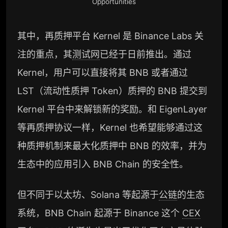
据集与定向持续追踪数据库，将研报内容沉淀
Opportunities
为可复用、可复核、可持续追踪的机构级研究
资产）​
其中，再质押平台 Kernel 是 Binance Labs 关
定制化研究服务（1次，课题/选题经审核通过
后，由业内享有盛誉的研究团队为你开展专项
注的重点，其
测试网
已经于日前推出。通过
研究，并交付一份完整研究报告）
Kernel，用户可以直接将其 BNB 或者通过
重点研究方向前瞻栏目（获取重点赛道、项目
LST（流动性质押 Token）质押的 BNB 提交到
及研究方向预告，提前了解核心观察变量与后
续研究计划）
Kernel 平台中来解锁新的奖励。和 EigenLayer
提前获取研报权（不限次，官方发布研报预告
等再质押协议一样，Kernel 也希望能够通过这
后可根据请求领先市场提前解锁）
种质押机制来最大化质押中 BNB 的效率，并为
分析师 1 对 1 沟通（1 小时，话题需审核）
生态中的应用引入 BNB Chain 的安全性。
分析师专属答疑服务（6 次提问，话题需审
核）
但不同于以太坊、Solana 等起源于
公链
的生态
查阅分析师答疑精华汇总栏目（精选高价值沉
系统，BNB Chain 起源于 Binance 这个
CEX
淀内容）