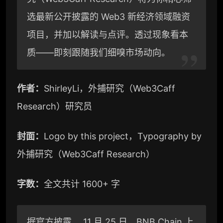
g
W
L
选最新公开披露的 Web3 新经济领域融资
r
e
i
项目，并加以解读与点评。透过现象看本
a
i
n
质——即刻跟随我们细嗅市场动向。
m
b
k
作者：
ShirleyLi，外捕研究（Web3Caff
o
Research）研究员
封面：
Logo by this project，Typography by
外捕研究（Web3Caff Research）
字数：
全文共计 1600+ 字
据官方
披露
， 11 月 25 日，BNB Chain 上