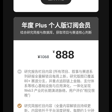
80+ 赛道分支，并重点追踪链上金融、支付体
系等核心基础设施与应用演化，一体化呈现
Web3 产业的长期演进脉络，用户评价“相见恨
晚”)
年度 Plus 个人版订阅会员
研究简报栏目内容（内容依托于研报，快速获
取研究对象核心判断）
结合研究简报与数据库，获取项目与赛道核心判断
市场脉搏分析、融资项目解密栏目内容（持续
更新，市场热点与热门融资项目轻松捕获）
888
¥
项目融资数据库
¥
1068
事件追踪数据库
研究报告栏目内容 (所有项目、叙事与赛道系
列研报全量解锁且每周上新，研究版图已覆盖
会员周报（一周精华高效吸收）
80+ 赛道分支，并重点追踪链上金融、支付体
系等核心基础设施与应用演化，一体化呈现
解锁本会员权限的栏目历史内容
Web3 产业的长期演进脉络，用户评价“相见恨
晚”)
词库（支持报告内术语悬浮释义）
研究简报栏目内容（全量内容解锁且持续更
每日内参消息推送
新，内容依托于平台深度研报，每期约 5 分钟