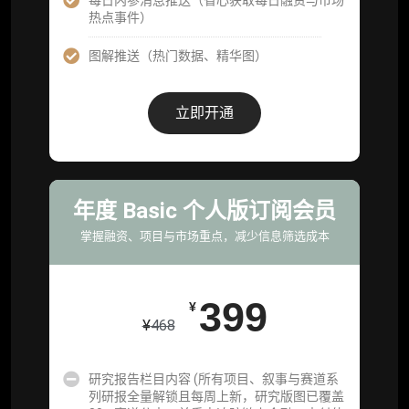
每日内参消息推送（省心获取每日融资与市场
企业多账号 (3 席位，若需增加席位请联系客
热点事件）
服)
图解推送（热门数据、精华图）
机构增强研究包（在每期研报基础上，进一步
提供一页纸格局图、机构视角附录、结构化数
据集与定向持续追踪数据库，将研报内容沉淀
立即开通
为可复用、可复核、可持续追踪的机构级研究
资产）
定制化研究服务（1次，课题/选题经审核通过
后，由业内享有盛誉的研究团队为你开展专项
年度 Basic 个人版订阅会员
研究，并交付一份完整研究报告）
掌握融资、项目与市场重点，减少信息筛选成本
重点研究方向前瞻栏目（获取重点赛道、项目
及研究方向预告，提前了解核心观察变量与后
续研究计划）
399
¥
¥
468
提前获取研报权（ 6 次，官方发布研报预告后
可根据请求领先市场以提前解锁）
研究报告栏目内容 (所有项目、叙事与赛道系
分析师 1 对 1 沟通（1 小时，话题需审核）
列研报全量解锁且每周上新，研究版图已覆盖