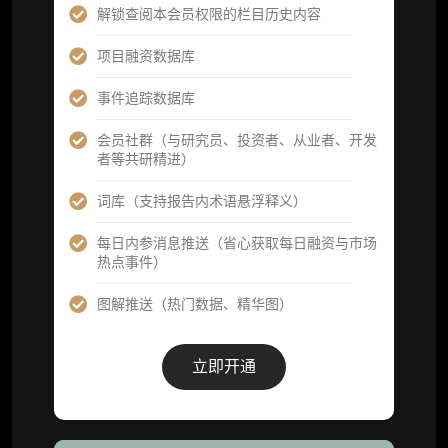
解锁查阅本会员权限的栏目历史内容
高级版
项目融资数据库
机构高级年度服务会员
事件追踪数据库
获得专业团队定制研究支持
会员社群（与研究员、投资者、从业者、开发
者等共研精进）
59800
¥
词库（支持报告内术语悬浮释义）
每日内参消息推送（省心获取每日融资与市场
企业多账号 (3 席位，若需增加席位请联系客
热点事件）
服)
图解推送（热门数据、精华图）
机构增强研究包（在每期研报基础上，进一步
提供一页纸格局图、机构视角附录、结构化数
据集与定向持续追踪数据库，将研报内容沉淀
立即开通
为可复用、可复核、可持续追踪的机构级研究
资产）
定制化研究服务（1次，课题/选题经审核通过