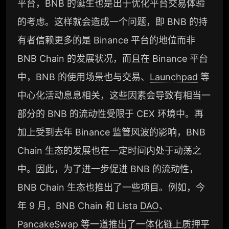
平台，BNB 的诞生也是出于优化平台交易体验
机构专属社群（与业内高管、机构、基金等共
研精进）
的考虑。这样就会造成一个问题，即 BNB 的持
有者信赖更多的是 Binance 平台的地位而非
可下载报告 PDF 版（24 次/年）
BNB Chain 的发展状况，而且在 Binance 平台
数据库产品 CSV 下载（可根据请求“全量”提
供，2次/年）
中，BNB 的使用场景也与交易、
Launchpad
等
研究报告栏目内容 (所有项目、叙事与赛道系
中心化活动息息相关，这些因素会导致有相当一
列研报全量解锁且每周上新，研究版图已覆盖
部分的 BNB 的流动性受限于 CEX 环境中。再
80+ 赛道分支，并重点追踪链上金融、支付体
系等核心基础设施与应用演化，一体化呈现
加上受到去年 Binance 监管风波的影响，BNB
Web3 产业的长期演进脉络，用户评价“相见恨
晚”)
Chain 生态的发展也在一定时间内处于动荡之
研究简报栏目内容（内容依托于研报，快速获
中。因此，为了进一步促进 BNB 的流动性，
取研究对象核心判断）
BNB Chain 生态也推出了一些项目。例如，今
市场脉搏分析、融资项目解密栏目内容（持续
更新，市场热点与热门融资项目轻松捕获）
年 9 月，BNB Chain 和 Lista
DAO
、
PancakeSwap 等一道推出了一体化链上质押平
项目融资数据库