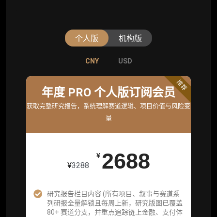
个人版
机构版
CNY
CNY
USD
USD
标准版
推荐
年度 PRO 个人版订阅会员
机构标准年度服务会员
获取完整研究报告，系统理解赛道逻辑、项目价值与风险变
获取机构级研究与基础服务
量
26800
¥
2688
¥
¥
3288
企业多账号 (3 席位，若需增加席位请联系客
服)
研究报告栏目内容 (所有项目、叙事与赛道系
列研报全量解锁且每周上新，研究版图已覆盖
机构增强研究包（在每期研报基础上，进一步
80+ 赛道分支，并重点追踪链上金融、支付体