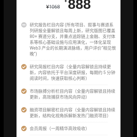
888
¥
项目融资数据库
¥
1068
事件追踪数据库
研究报告栏目内容 (所有项目、叙事与赛道系
列研报全量解锁且每周上新，研究版图已覆盖
会员周报（一周精华高效吸收）
80+ 赛道分支，并重点追踪链上金融、支付体
系等核心基础设施与应用演化，一体化呈现
解锁本会员权限的栏目历史内容
Web3 产业的长期演进脉络，用户评价“相见恨
晚”)
词库（支持报告内术语悬浮释义）
研究简报栏目内容（全量内容解锁且持续更
每日内参消息推送
新，内容依托于平台深度研报，每期约 5 分钟
阅读时间，快速获取核心判断）
图解推送（热门数据、精华图）
市场脉搏分析栏目内容（全量内容解锁且持续
研究方向沟通与反馈
更新，高效捕获市场风向异动）
定制化研究报告折扣（9.5 折）
融资项目解密栏目内容（全量内容解锁且持续
更新，结构化视角拆解新发热门融资项目）
立即开通
会员周报（一周精华高效吸收）