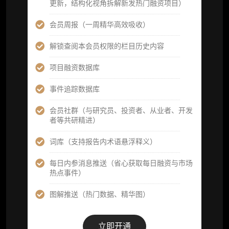
更新，结构化视角拆解新发热门融资项目）
提前获取研报权（ 3 次，官方发布研报预告后
可根据请求领先市场以提前解锁）
会员周报（一周精华高效吸收）
分析师 1 对 1 沟通（1 小时，话题需审核）
解锁查阅本会员权限的栏目历史内容
分析师专属答疑服务（3 次提问，话题需审
项目融资数据库
核）
事件追踪数据库
查阅分析师答疑精华汇总栏目（精选高价值沉
淀内容）​
会员社群（与研究员、投资者、从业者、开发
者等共研精进）
机构专属社群（与业内高管、机构、基金等共
研精进）
词库（支持报告内术语悬浮释义）
可下载报告 PDF 版（12 次/年）
每日内参消息推送（省心获取每日融资与市场
热点事件）
数据库产品 CSV 下载(可根据请求“全量”提
供，2次/年)
图解推送（热门数据、精华图）
研究报告栏目内容 (所有项目、叙事与赛道系
列研报全量解锁且每周上新，研究版图已覆盖
立即开通