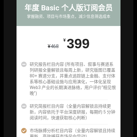
后，由业内享有盛誉的研究团队为你开展专项
年度 Basic 个人版订阅会员
研究，并交付一份完整研究报告）
掌握融资、项目与市场重点，减少信息筛选成本
重点研究方向前瞻栏目（获取重点赛道、项目
及研究方向预告，提前了解核心观察变量与后
续研究计划）
399
¥
¥
468
提前获取研报权（ 6 次，官方发布研报预告后
可根据请求领先市场以提前解锁）
研究报告栏目内容 (所有项目、叙事与赛道系
分析师 1 对 1 沟通（1 小时，话题需审核）
列研报全量解锁且每周上新，研究版图已覆盖
80+ 赛道分支，并重点追踪链上金融、支付体
分析师专属答疑服务（3 次提问，话题需审
系等核心基础设施与应用演化，一体化呈现
核）
Web3 产业的长期演进脉络，用户评价“相见恨
晚”)
查阅分析师答疑精华汇总栏目（精选高价值沉
淀内容）​
研究简报栏目内容（全量内容解锁且持续更
新，内容依托于平台深度研报，每期约 5 分钟
机构专属社群（与业内高管、机构、基金等共
阅读时间，快速获取核心判断）
研精进）
市场脉搏分析栏目内容（全量内容解锁且持续
可下载报告 PDF 版（18 次/年）
更新，高效捕获市场风向异动）