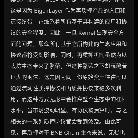
旗舰版
这是因为 EigenLayer 作为再质押产品的入口和
机构旗舰年度服务会员
连接纽带，它维系着所有基于其构建的应用和协
深度洞察支持，满足高阶研究
议的安全程度。因此，一旦 Kernel 出现安全方
面的问题，那么所有基于它所构建的生态应用和
129800
¥
协议都将受到影响。同时，再质押机制虽然为以
太坊生态带来了繁荣，但这种繁荣之下却蕴藏着
企业多账号 (6 席位，若需增加席位请联系客
巨大的泡沫。这是因为同一份原始资产往往可以
服)
通过流动性质押协议和再质押协议来被多次利
机构增强研究包（在每期研报基础上，进一步
提供一页纸格局图、机构视角附录、结构化数
用，而这种方式无形中会推高整个生态中的杠杆
据集与定向持续追踪数据库，将研报内容沉淀
为可复用、可复核、可持续追踪的机构级研究
水平。当市场波动明显、有协议被
清算
时，与之
资产）​
相关的一系列质押协议都会受到波及。由此可
定制化研究服务（2次，课题/选题经审核通过
见，再质押对于 BNB Chain 生态来说，无疑也
后，由业内享有盛誉的研究团队为你开展专项