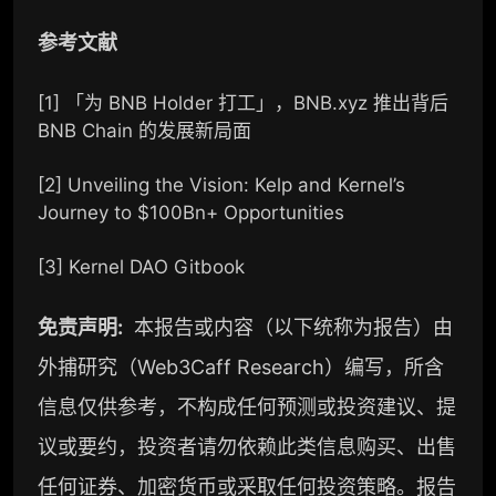
解锁本会员权限的栏目历史内容
参考文献
词库（支持报告内术语悬浮释义）
每日内参消息推送
[1]
「为 BNB Holder 打工」，BNB.xyz 推出背后
BNB Chain 的发展新局面
图解推送（热门数据、精华图）
[2]
Unveiling the Vision: Kelp and Kernel’s
研究方向沟通与反馈
Journey to $100Bn+ Opportunities
定制化研究报告折扣（9 折）
[3]
Kernel DAO Gitbook
联系客服
免责声明:
本报告或内容（以下统称为报告）由
外捕研究（Web3Caff Research）编写，所含
信息仅供参考，不构成任何预测或投资建议、提
议或要约，投资者请勿依赖此类信息购买、出售
任何证券、加密货币或采取任何投资策略。报告