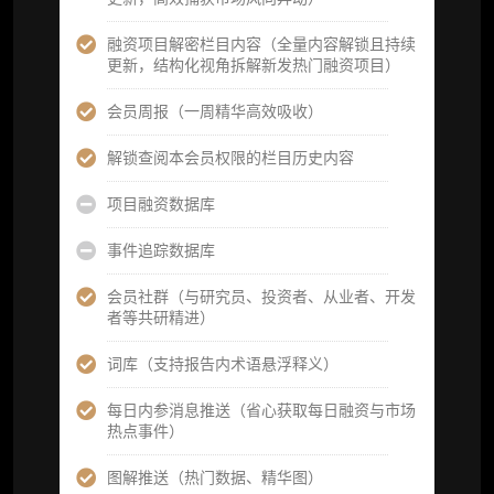
数据库产品 CSV 下载(可根据请求“全量”提
融资项目解密栏目内容（全量内容解锁且持续
供，2次/年)
更新，结构化视角拆解新发热门融资项目）
研究报告栏目内容 (所有项目、叙事与赛道系
会员周报（一周精华高效吸收）
列研报全量解锁且每周上新，研究版图已覆盖
80+ 赛道分支，并重点追踪链上金融、支付体
解锁查阅本会员权限的栏目历史内容
系等核心基础设施与应用演化，一体化呈现
Web3 产业的长期演进脉络，用户评价“相见恨
项目融资数据库
晚”)
事件追踪数据库
研究简报栏目内容（内容依托于研报，快速获
取研究对象核心判断）
会员社群（与研究员、投资者、从业者、开发
者等共研精进）
市场脉搏分析、融资项目解密栏目内容（持续
更新，市场热点与热门融资项目轻松捕获）
词库（支持报告内术语悬浮释义）
项目融资数据库
每日内参消息推送（省心获取每日融资与市场
热点事件）
事件追踪数据库
图解推送（热门数据、精华图）
会员周报（一周精华高效吸收）