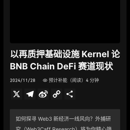
以再质押基础设施 Kernel 论
BNB Chain DeFi 赛道现状
2024/11/28
预计补能（阅读）4 分钟
X
T
S
C
分
e
i
o
享
l
n
p
如何探寻 Web3 新经济一线风向？外捕研
e
a
y
究（Web3Caff Research）将为你精心筛