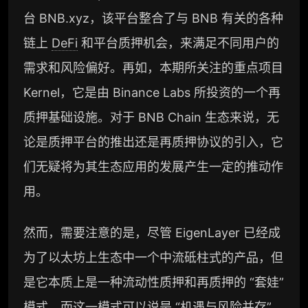
台 BNB.xyz，该平台整合了与 BNB 有关的各种
事件追踪数据库
链上
DeFi
和平台质押机会，来满足不同用户的
会员周报（一周精华高效吸收）
需求和风险偏好。再如，本期所关注的重点项目
解锁本会员权限的栏目历史内容
Kernel，它是由 Binance Labs 所投资的一个再
词库（支持报告内术语悬浮释义）
质押基础设施。对于 BNB Chain 生态来说，无
每日内参消息推送
论是质押平台的推出还是再质押协议的引入，它
们无疑将为其生态应用的发展产生一定的推动作
图解推送（热门数据、精华图）
用。
研究方向沟通与反馈
定制化研究报告折扣（9 折）
然而，需要注意的是，尽管 EigenLayer 已经成
为了以太坊上生态中一个中流砥柱式的产品，但
联系客服
是它本质上是一种流动性质押和再质押的 “套娃”
模式，而这一模式可以说是 “机遇与风险并存”。