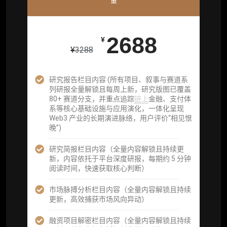
量
26800
¥
2688
¥
¥
3288
企业多账号 (3 席位，若需增加席位请联系客
服)
研究报告栏目内容 (所有项目、叙事与赛道系
列研报全量解锁且每周上新，研究版图已覆盖
机构增强研究包（在每期研报基础上，进一步
80+ 赛道分支，并重点追踪
链上
金融、支付体
提供一页纸格局图、机构视角附录、结构化数
系等核心基础设施与应用演化，一体化呈现
据集与定向持续追踪数据库，将研报内容沉淀
Web3 产业的长期演进脉络，用户评价“相见恨
为可复用、可复核、可持续追踪的机构级研究
晚”)
资产）
研究简报栏目内容（全量内容解锁且持续更
定制化研究服务（1次，课题/选题经审核通过
新，内容依托于平台深度研报，每期约 5 分钟
后，由业内享有盛誉的研究团队为你开展专项
阅读时间，快速获取核心判断）
研究，并交付一份完整研究报告）
市场脉搏分析栏目内容（全量内容解锁且持续
重点研究方向前瞻栏目（获取重点赛道、项目
更新，高效捕获市场风向异动）
及研究方向预告，提前了解核心观察变量与后
续研究计划）
融资项目解密栏目内容（全量内容解锁且持续