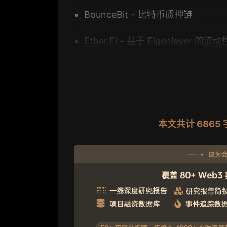
BounceBit –
比特币
质押
链
Eth
er.Fi – 基于 Eigenlayer 的
流动
本文共计 686