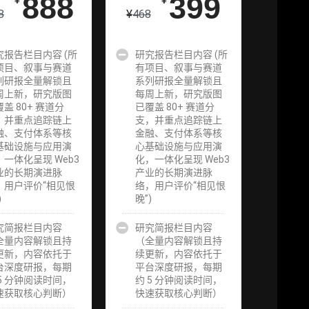
0
888
98000
399
¥
¥
¥
¥
129800
8
¥
468
究报告栏目内容 (所
企业多账号
研究报告栏目内容 (所
企业多账号
项目、叙事与赛道
(5 席位，若
有项目、叙事与赛道
(6 席位，若
请
列研报全量解锁且
需增加席位请
系列研报全量解锁且
需增加席位请
周上新，研究版图
联系客服)
每周上新，研究版图
联系客服)
盖 80+ 赛道分
已覆盖 80+ 赛道分
，并重点追踪链上
支，并重点追踪链上
究
机构增强研究
机构增强研究
融、支付体系等核
金融、支付体系等核
研
包（在每期研
包（在每期研
基础设施与应用演
心基础设施与应用演
进
报基础上，进
报基础上，进
，一体化呈现 Web3
化，一体化呈现 Web3
页
一步提供一页
一步提供一页
业的长期演进脉
产业的长期演进脉
机
纸格局图、机
纸格局图、机
，用户评价“相见恨
络，用户评价“相见恨
、
构视角附录、
构视角附录、
)
晚”)
集
结构化数据集
结构化数据集
追
与定向持续追
与定向持续追
将
究简报栏目内容
踪数据库，将
研究简报栏目内容
踪数据库，将
淀
全量内容解锁且持
研报内容沉淀
（全量内容解锁且持
研报内容沉淀
可
更新，内容依托于
为可复用、可
续更新，内容依托于
为可复用、可
续
台深度研报，每期
复核、可持续
平台深度研报，每期
复核、可持续
级
 5 分钟阅读时间，
追踪的机构级
约 5 分钟阅读时间，
追踪的机构级
速获取核心判断）
研究资产）​
快速获取核心判断）
研究资产）​