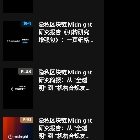
博弈
本，以太坊隐私探索
迈入新阶段？
机构
隐私区块链 Midnight
研究报告《机构研究
增强包》：一页纸格
局图、机构视角附
录、结构化数据集与
持续追踪入口
PLUS
隐私区块链 Midnight
研究简报：从 “全透
明” 到 “机构合规友
好”，让企业资金大规
模上链的隐私公链正
走向现实？
PRO
隐私区块链 Midnight
研究报告：从 “全透
明” 到 “机构合规友