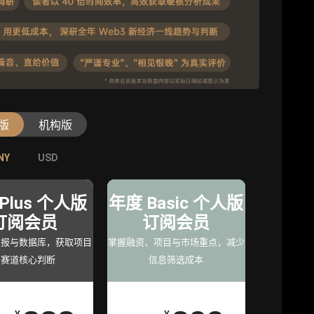
版
机构版
NY
NY
USD
USD
级版
专业版
旗舰版
年
Plus 个人版
机构专业年
年度 Basic 个人版
机构旗舰年
员
订阅会员
度服务会员
订阅会员
度服务会员
究支
简报与数据库，获取项目
增强研判深度，获得分析
掌握融资、项目与市场重点，减少
深度洞察支持，满足高阶
与赛道核心判断
师支持
信息筛选成本
研究