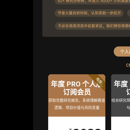
个人
C
C
标准版
高
推荐
年度 PRO 个人版
机构标准年
机构高级
年度 
度服务会员
订阅会员
度服务会
获取机构级研究与基础服
获取完整研究报告，系统理解赛道
获得专业团队定制研
结合研究
逻辑、项目价值与风险变量
务
持