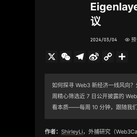
Eigenl
议
2024/03/04
预
X
W
T
S
C
分
e
e
i
o
享
C
l
n
p
如何探寻 Web3 新经济一线风向？外捕
h
e
a
y
周精心筛选近 7 日公开披露的 W
a
g
W
L
看本质——每周 10 分钟，跟随我
t
r
e
i
a
i
n
作者：
ShirleyLi
，外捕研究（Web3Caf