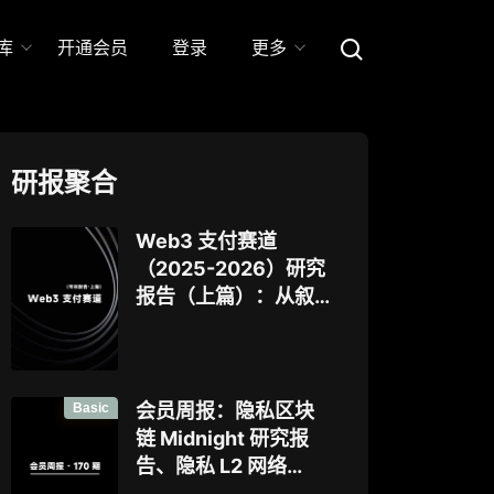
库
开通会员
登录
更多
研报聚合
Web3 支付赛道
（2025-2026）研究
报告（上篇）：从叙
事驱动迈向基础设施
落地，稳定币、
Agent 支付与稳定链
如何重塑下一代支付
Basic
会员周报：隐私区块
体系？全景式拆解行
链 Midnight 研究报
业背景、协议标准、
告、隐私 L2 网络
巨头卡位与全球监管
Aztec 发布 V5 版