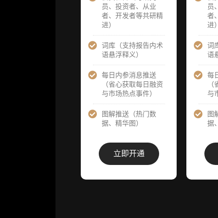
员、投资者、从业
员
告后可根据请
告后可根据
者、开发者等共研精
者
求领先市场以
求领先市场
进）
进
提前解锁）
提前解锁）
词库（支持报告内术
词
分析师 1 对 1
分析师 1 对 
语悬浮释义）
语
沟通（1 小
沟通（1 小
时，话题需审
时，话题需
核）
核）
每日内参消息推送
每
（省心获取每日融资
（
与市场热点事件）
与
分析师专属答
分析师专属
疑服务（3 次
疑服务（3 
提问，话题需
提问，话题
图解推送（热门数
图
审核）
审核）
据、精华图）
据
查阅分析师答
查阅分析师
疑精华汇总栏
疑精华汇总
立即开通
目（精选高价
目（精选高
值沉淀内容）​
值沉淀内容）
机构专属社群
机构专属社
（与业内高
（与业内高
管、机构、基
管、机构、