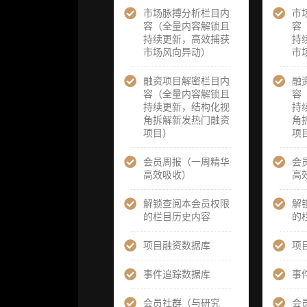
市场脉搏分析栏目内
定制化研究服
定制化研究
市
容（全量内容解锁且
务（1次，课
务（1次，
容
持续更新，高效捕获
题/选题经审
题/选题经审
持
市场风向异动）
核通过后，由
核通过后，
市
业内享有盛誉
业内享有盛
的研究团队为
的研究团队
融资项目解密栏目内
融
你开展专项研
你开展专项
容（全量内容解锁且
容
究，并交付一
究，并交付
持续更新，结构化视
持
份完整研究报
份完整研究
角拆解新发热门融资
角
告）
告）
项目）
项
重点研究方向
重点研究方
会员周报（一周精华
会
前瞻栏目（获
前瞻栏目（
高效吸收）
高
取重点赛道、
取重点赛道
项目及研究方
项目及研究
解锁查阅本会员权限
解
向预告，提前
向预告，提
的栏目历史内容
的
了解核心观察
了解核心观
变量与后续研
变量与后续
项目融资数据库
项
究计划）
究计划）
事件追踪数据库
事
提前获取研报
提前获取研
权（ 3 次，官
权（ 6 次，
会员社群（与研究
会
方发布研报预
方发布研报