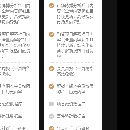
服
场脉搏分析栏目内
定制化研究服
市场脉搏分析栏目内
定制化研究服
课
（全量内容解锁且
务（1次，课
容（全量内容解锁且
务（2次，课
续更新，高效捕获
题/选题经审
持续更新，高效捕获
题/选题经审
由
场风向异动）
核通过后，由
市场风向异动）
核通过后，由
誉
业内享有盛誉
业内享有盛誉
为
的研究团队为
资项目解密栏目内
融资项目解密栏目内
的研究团队为
研
你开展专项研
（全量内容解锁且
容（全量内容解锁且
你开展专项研
一
究，并交付一
续更新，结构化视
持续更新，结构化视
究，并交付两
报
份完整研究报
拆解新发热门融资
角拆解新发热门融资
份完整研究报
告）
目）
项目）
告）
向
重点研究方向
员周报（一周精华
会员周报（一周精华
重点研究方向
获
前瞻栏目（获
效吸收）
高效吸收）
前瞻栏目（获
、
取重点赛道、
取重点赛道、
方
项目及研究方
锁查阅本会员权限
解锁查阅本会员权限
项目及研究方
前
向预告，提前
栏目历史内容
的栏目历史内容
向预告，提前
察
了解核心观察
了解核心观察
研
变量与后续研
目融资数据库
项目融资数据库
变量与后续研
究计划）
究计划）
件追踪数据库
事件追踪数据库
报
提前获取研报
提前获取研报
官
权（不限次，
权（不限次，
员社群（与研究
会员社群（与研究
预
官方发布研报