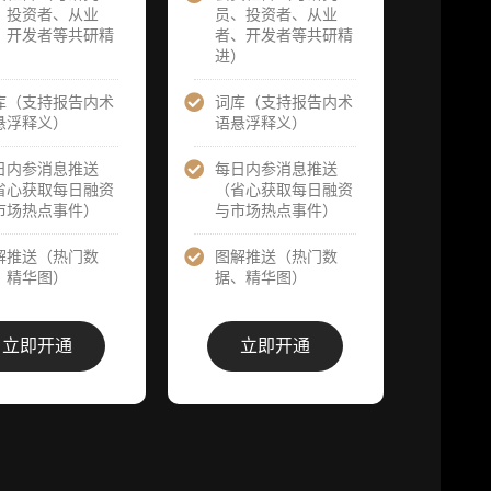
官方发布研报
、投资者、从业
员、投资者、从业
请
预告后可根据
预告后可根据
、开发者等共研精
者、开发者等共研精
以
请求领先市场
请求领先市场
）
进）
提前解锁）
提前解锁）
库（支持报告内术
词库（支持报告内术
1
分析师 1 对 1
分析师 1 对 1
悬浮释义）
语悬浮释义）
沟通（1 小
沟通（1 小
审
时，话题需审
时，话题需审
核）
日内参消息推送
每日内参消息推送
核）
省心获取每日融资
（省心获取每日融资
市场热点事件）
与市场热点事件）
答
分析师专属答
分析师专属答
次
疑服务（6 次
疑服务（10
需
提问，话题需
解推送（热门数
图解推送（热门数
次提问，话题
审核）
、精华图）
据、精华图）
需审核）
答
查阅分析师答
查阅分析师答
栏
疑精华汇总栏
立即开通
立即开通
疑精华汇总栏
价
目（精选高价
目（精选高价
​
值沉淀内容）
值沉淀内容）
群
机构专属社群
机构专属社群
（与业内高
（与业内高
基
管、机构、基
管、机构、基