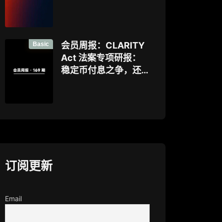
好”，让企业资金大规
模上链的隐私公链正
走向现实？全景式拆
解其背景、技术架
Basic
会员周报：CLARITY
构、生态格局与机构
Act 法案专项研报：
采用挑战
稳定币付息之争，还
是下一代金融基础设
施控制权之争？
订阅更新
Email