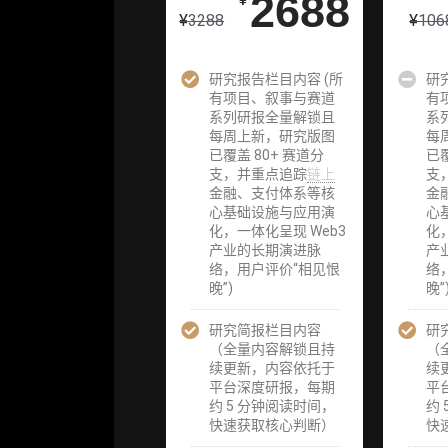
26800
2688
5980
¥
¥
¥
¥
3288
¥
106
研究报告栏目内容 (所
企业多账号
企业多账号
研
有项目、叙事与赛道
(3 席位，若
(3 席位，若
有
系列研报全量解锁且
需增加席位请
需增加席位
系
每周上新，研究版图
联系客服)
联系客服)
每
已覆盖 80+ 赛道分
已覆
支，并重点追踪
链上
支
机构增强研究
机构增强研
金融、支付体系等核
金
包（在每期研
包（在每期
心基础设施与应用演
心
报基础上，进
报基础上，
化，一体化呈现 Web3
化
一步提供一页
一步提供一
产业的长期演进脉
产
纸格局图、机
纸格局图、
络，用户评价“相见恨
络
构视角附录、
构视角附录
晚”)
晚”
结构化数据集
结构化数据
与定向持续追
与定向持续
研究简报栏目内容
踪数据库，将
踪数据库，
研
（全量内容解锁且持
研报内容沉淀
研报内容沉
（
续更新，内容依托于
为可复用、可
为可复用、
续
平台深度研报，每期
复核、可持续
复核、可持
平
约 5 分钟阅读时间，
追踪的机构级
追踪的机构
约
快速获取核心判断）
研究资产）
研究资产）
快