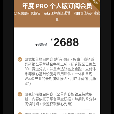
标准版
推荐
年度 PRO 个人版订阅会员
机构标准年度服务会员
获取完整研究报告，系统理解赛道逻辑、项目价值与风险变
获取机构级研究与基础服务
量
26800
¥
2688
¥
¥
3288
企业多账号 (3 席位，若需增加席位请联系客
服)
研究报告栏目内容 (所有项目、叙事与赛道系
列研报全量解锁且每周上新，研究版图已覆盖
机构增强研究包（在每期研报基础上，进一步
80+ 赛道分支，并重点追踪链上金融、支付体
提供一页纸格局图、机构视角附录、结构化数
系等核心基础设施与应用演化，一体化呈现
据集与定向持续追踪数据库，将研报内容沉淀
Web3 产业的长期演进脉络，用户评价“相见恨
为可复用、可复核、可持续追踪的机构级研究
晚”)
资产）
研究简报栏目内容（全量内容解锁且持续更
定制化研究服务（1次，课题/选题经审核通过
新，内容依托于平台深度研报，每期约 5 分钟
后，由业内享有盛誉的研究团队为你开展专项
阅读时间，快速获取核心判断）
研究，并交付一份完整研究报告）