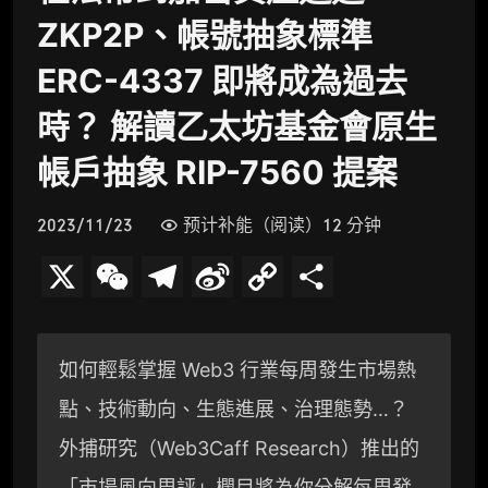
ZKP2P、帳號抽象標準
ERC-4337 即將成為過去
時？ 解讀乙太坊基金會原生
帳戶抽象 RIP-7560 提案
2023/11/23
预计补能（阅读）12 分钟
X
W
T
S
C
分
e
e
i
o
享
C
l
n
p
如何輕鬆掌握 Web3 行業每周發生市場熱
h
e
a
y
點、技術動向、生態進展、治理態勢…？
a
g
W
L
外捕研究（Web3Caff Research）推出的
t
r
e
i
「市場風向周評」欄目將為你分解每周發