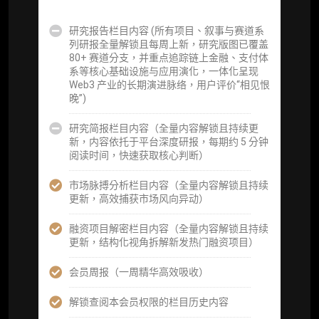
可根据请求领先市场以提前解锁）
研究报告栏目内容 (所有项目、叙事与赛道系
分析师 1 对 1 沟通（1 小时，话题需审核）
列研报全量解锁且每周上新，研究版图已覆盖
80+ 赛道分支，并重点追踪链上金融、支付体
分析师专属答疑服务（3 次提问，话题需审
系等核心基础设施与应用演化，一体化呈现
核）
Web3 产业的长期演进脉络，用户评价“相见恨
晚”)
查阅分析师答疑精华汇总栏目（精选高价值沉
淀内容）​
研究简报栏目内容（全量内容解锁且持续更
新，内容依托于平台深度研报，每期约 5 分钟
机构专属社群（与业内高管、机构、基金等共
阅读时间，快速获取核心判断）
研精进）
市场脉搏分析栏目内容（全量内容解锁且持续
可下载报告 PDF 版（18 次/年）
更新，高效捕获市场风向异动）
数据库产品 CSV 下载(可根据请求“全量”提
融资项目解密栏目内容（全量内容解锁且持续
供，2次/年)
更新，结构化视角拆解新发热门融资项目）
研究报告栏目内容 (所有项目、叙事与赛道系
会员周报（一周精华高效吸收）
列研报全量解锁且每周上新，研究版图已覆盖
80+ 赛道分支，并重点追踪链上金融、支付体
解锁查阅本会员权限的栏目历史内容
系等核心基础设施与应用演化，一体化呈现