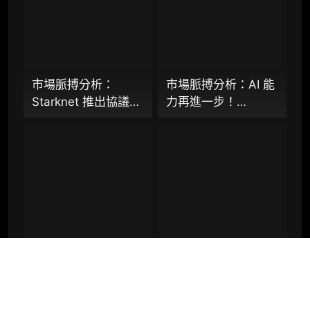
基金會 dAI 團隊推出
ERC-8183
机构增强研究包（在每期研报基础上，进一步
提供一页纸格局图、机构视角附录、结构化数
据集与定向持续追踪数据库，将研报内容沉淀
为可复用、可复核、可持续追踪的机构级研究
资产）​
市場脈搏分析：
市場脈搏分析：AI 能
Starknet 推出協議級
力再進一步！
定制化研究服务（1次，课题/选题经审核通过
隱私標準 STRK20，
Virtuals 聯手以太坊
后，由业内享有盛誉的研究团队为你开展专项
能否打破機構級應用
基金會 dAI 團隊推出
研究，并交付一份完整研究报告）
「上鍊難」與「監管
AI Agent 間協作與鏈
重点研究方向前瞻栏目（获取重点赛道、项目
難以介入」的困局？
上結算標準 ERC-
及研究方向预告，提前了解核心观察变量与后
8183
续研究计划）
提前获取研报权（不限次，官方发布研报预告
后可根据请求领先市场提前解锁）
會員週報：Base 萬
市場脈搏分析：以太
分析师 1 对 1 沟通（1 小时，话题需审核）
字研報、以太坊基金
坊基金會發布
分析师专属答疑服务（6 次提问，话题需审
會發布
「Strawmap」十年
核）