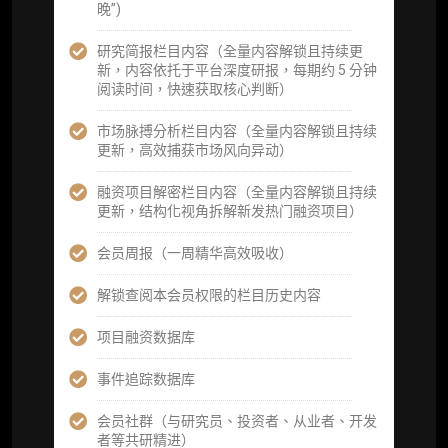
晚”)
词库（支持报告内术语悬浮释义）
研究简报栏目内容（全量内容解锁且持续更
每日内参消息推送
新，内容依托于平台深度研报，每期约 5 分钟
阅读时间，快速获取核心判断）
图解推送（热门数据、精华图）
市场脉搏分析栏目内容（全量内容解锁且持续
研究方向沟通与反馈
更新，高效捕获市场风向异动）
定制化研究报告折扣（9.5 折）
融资项目解密栏目内容（全量内容解锁且持续
更新，结构化视角拆解新发热门融资项目）
立即开通
会员周报（一周精华高效吸收）
解锁查阅本会员权限的栏目历史内容
高级版
项目融资数据库
机构高级年度服务会员
事件追踪数据库
获得专业团队定制研究支持
会员社群（与研究员、投资者、从业者、开发
者等共研精进）