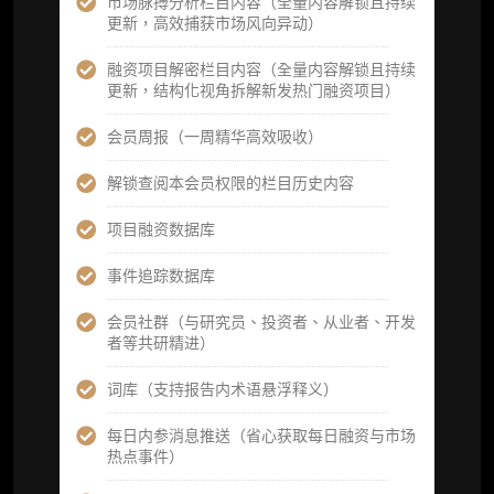
市场脉搏分析栏目内容（全量内容解锁且持续
重点研究方向前瞻栏目（获取重点赛道、项目
更新，高效捕获市场风向异动）
及研究方向预告，提前了解核心观察变量与后
续研究计划）
融资项目解密栏目内容（全量内容解锁且持续
更新，结构化视角拆解新发热门融资项目）
提前获取研报权（ 3 次，官方发布研报预告后
可根据请求领先市场以提前解锁）
会员周报（一周精华高效吸收）
分析师 1 对 1 沟通（1 小时，话题需审核）
解锁查阅本会员权限的栏目历史内容
分析师专属答疑服务（3 次提问，话题需审
项目融资数据库
核）
事件追踪数据库
查阅分析师答疑精华汇总栏目（精选高价值沉
淀内容）​
会员社群（与研究员、投资者、从业者、开发
者等共研精进）
机构专属社群（与业内高管、机构、基金等共
研精进）
词库（支持报告内术语悬浮释义）
可下载报告 PDF 版（12 次/年）
每日内参消息推送（省心获取每日融资与市场
热点事件）
数据库产品 CSV 下载(可根据请求“全量”提
供，2次/年)