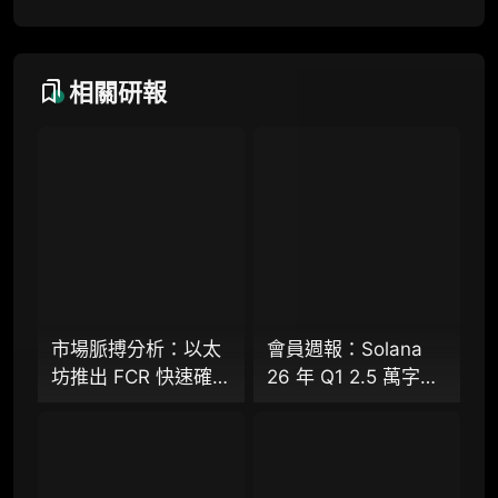
研究方向沟通与反馈
定制化研究报告折扣（9.5 折）
相關研報
联系客服
专业版
机构专业年度服务会员
增强研判深度，获得分析师支持
市場脈搏分析：以太
會員週報：Solana
坊推出 FCR 快速確認
26 年 Q1 2.5 萬字研
98000
¥
規則，13 秒存款確認
報（下篇）、
時間奏響「Fast L1」
Starknet 推出協議級
前奏
隱私標準 STRK20、
企业多账号 (5 席位，若需增加席位请联系客
Virtuals 聯手以太坊
服)