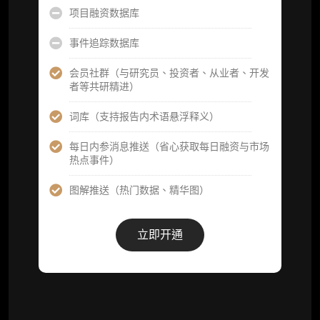
Web3 产业的长期演进脉络，用户评价“相见恨
项目融资数据库
晚”)
事件追踪数据库
研究简报栏目内容（内容依托于研报，快速获
取研究对象核心判断）
会员社群（与研究员、投资者、从业者、开发
者等共研精进）
市场脉搏分析、融资项目解密栏目内容（持续
更新，市场热点与热门融资项目轻松捕获）
词库（支持报告内术语悬浮释义）
项目融资数据库
每日内参消息推送（省心获取每日融资与市场
热点事件）
事件追踪数据库
图解推送（热门数据、精华图）
会员周报（一周精华高效吸收）
解锁本会员权限的栏目历史内容
立即开通
词库（支持报告内术语悬浮释义）
每日内参消息推送
图解推送（热门数据、精华图）