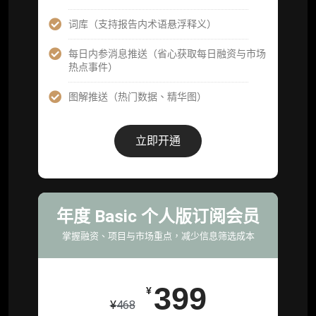
59800
¥
词库（支持报告内术语悬浮释义）
每日内参消息推送（省心获取每日融资与市场
企业多账号 (3 席位，若需增加席位请联系客
热点事件）
服)
图解推送（热门数据、精华图）
机构增强研究包（在每期研报基础上，进一步
提供一页纸格局图、机构视角附录、结构化数
据集与定向持续追踪数据库，将研报内容沉淀
立即开通
为可复用、可复核、可持续追踪的机构级研究
资产）
定制化研究服务（1次，课题/选题经审核通过
后，由业内享有盛誉的研究团队为你开展专项
年度 Basic 个人版订阅会员
研究，并交付一份完整研究报告）
掌握融资、项目与市场重点，减少信息筛选成本
重点研究方向前瞻栏目（获取重点赛道、项目
及研究方向预告，提前了解核心观察变量与后
续研究计划）
399
¥
¥
468
提前获取研报权（ 6 次，官方发布研报预告后