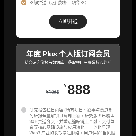
图解推送（热门数据、精华图）
研究报告栏目内容 (所有项目、叙事与赛道系
列研报全量解锁且每周上新，研究版图已覆盖
立即开通
80+ 赛道分支，并重点追踪链上金融、支付体
系等核心基础设施与应用演化，一体化呈现
Web3 产业的长期演进脉络，用户评价“相见恨
晚”)
年度 Plus 个人版订阅会员
研究简报栏目内容（内容依托于研报，快速获
取研究对象核心判断）
结合研究简报与数据库，获取项目与赛道核心判断
市场脉搏分析、融资项目解密栏目内容（持续
更新，市场热点与热门融资项目轻松捕获）
888
¥
项目融资数据库
¥
1068
事件追踪数据库
研究报告栏目内容 (所有项目、叙事与赛道系
列研报全量解锁且每周上新，研究版图已覆盖
会员周报（一周精华高效吸收）
80+ 赛道分支，并重点追踪链上金融、支付体
系等核心基础设施与应用演化，一体化呈现
解锁本会员权限的栏目历史内容
Web3 产业的长期演进脉络，用户评价“相见恨