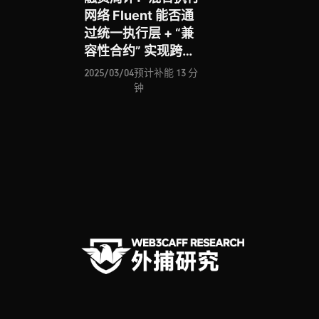
网络 Fluent 能否通
过统一执行层 + “兼
容性合约” 实现跨
VM 技术新突破？数
2025/03/04
预计补能 13 分
据加密层的 Primus
钟
能否解决 Web2 与
Web3 间数据割裂挑
战？论高性能 zkVM
的 Ligetron 如何推
动区块链 ZK 化时代