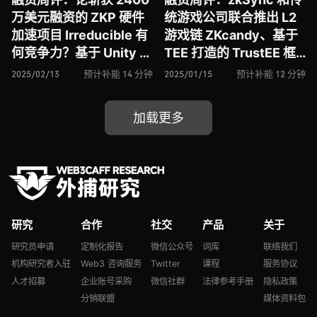
万美元融资的 ZKP 硬件
统游戏公司联合推出 L2
加速项目 Irreducible 有
游戏链 ZKcandy、基于
何竞争力？基于 Unity 引
TEE 打造的 TrustEE 框
擎构建的全栈解决方案
架正推动 Rena Labs 实
2025/02/13
预计补能 14 分钟
2025/01/15
预计补能 12 分钟
Beamable 能否成为链游
现 “去信任化 AI” 愿景、
赛道变革加速器？去中心
AI 支付协议
加载更多
化安全层 Drosera 能否
Nevermined 能否通过
被 dApps 广泛采用？
构建灵活计费模型与支付
巨头 Stripe 一争高下？
研究
合作
社交
产品
关于
研究员申请
定制化报告
微信公众号
词库
联络我们
机构研究者入驻
Web3 咨询服务
Twitter
课程
服务协议
人才招募
企业账号采购
微信社群
法律参考手册
隐私政策
分销联盟
媒体资料包