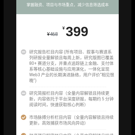
掌握融资、项目与市场重点，减少信息筛选成本
重点研究方向前瞻栏目（获取重点赛道、项目
及研究方向预告，提前了解核心观察变量与后
续研究计划）
399
¥
¥
468
提前获取研报权（ 6 次，官方发布研报预告后
可根据请求领先市场以提前解锁）
研究报告栏目内容 (所有项目、叙事与赛道系
分析师 1 对 1 沟通（1 小时，话题需审核）
列研报全量解锁且每周上新，研究版图已覆盖
80+ 赛道分支，并重点追踪链上金融、支付体
分析师专属答疑服务（3 次提问，话题需审
系等核心基础设施与应用演化，一体化呈现
核）
Web3 产业的长期演进脉络，用户评价“相见恨
晚”)
查阅分析师答疑精华汇总栏目（精选高价值沉
淀内容）​
研究简报栏目内容（全量内容解锁且持续更
新，内容依托于平台深度研报，每期约 5 分钟
机构专属社群（与业内高管、机构、基金等共
阅读时间，快速获取核心判断）
研精进）
市场脉搏分析栏目内容（全量内容解锁且持续
可下载报告 PDF 版（18 次/年）
更新，高效捕获市场风向异动）
数据库产品 CSV 下载(可根据请求“全量”提