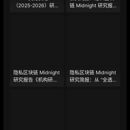
（2025-2026）研究
链 Midnight 研究报
98000
¥
报告（上篇）：从叙
告、隐私 L2 网络
事驱动迈向基础设施
Aztec 发布 V5 版
落地，稳定币、
本，以太坊隐私探索
企业多账号 (5 席位，若需增加席位请联系客
Agent 支付与稳定链
迈入新阶段？
服)
如何重塑下一代支付
体系？全景式拆解行
机构增强研究包（在每期研报基础上，进一步
提供一页纸格局图、机构视角附录、结构化数
业背景、协议标准、
据集与定向持续追踪数据库，将研报内容沉淀
巨头卡位与全球监管
为可复用、可复核、可持续追踪的机构级研究
博弈
资产）​
隐私区块链 Midnight
隐私区块链 Midnight
研究报告《机构研究
研究简报：从 “全透
定制化研究服务（1次，课题/选题经审核通过
增强包》：一页纸格
明” 到 “机构合规友
后，由业内享有盛誉的研究团队为你开展专项
局图、机构视角附
好”，让企业资金大规
研究，并交付一份完整研究报告）
录、结构化数据集与
模上链的隐私公链正
重点研究方向前瞻栏目（获取重点赛道、项目
持续追踪入口
走向现实？
及研究方向预告，提前了解核心观察变量与后
续研究计划）
提前获取研报权（不限次，官方发布研报预告