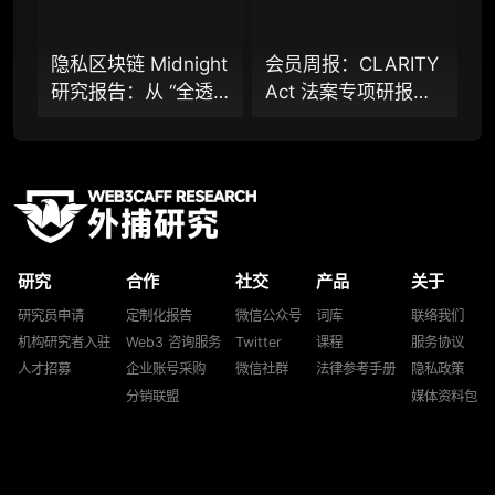
后可根据请求领先市场提前解锁）
隐私区块链 Midnight
会员周报：CLARITY
分析师 1 对 1 沟通（1 小时，话题需审核）
研究报告：从 “全透
Act 法案专项研报：
分析师专属答疑服务（6 次提问，话题需审
明” 到 “机构合规友
稳定币付息之争，还
核）
好”，让企业资金大规
是下一代金融基础设
模上链的隐私公链正
施控制权之争？
查阅分析师答疑精华汇总栏目（精选高价值沉
淀内容）
走向现实？全景式拆
解其背景、技术架
机构专属社群（与业内高管、机构、基金等共
构、生态格局与机构
研精进）
研究
合作
社交
产品
关于
采用挑战
可下载报告 PDF 版（24 次/年）
研究员申请
定制化报告
微信公众号
词库
联络我们
机构研究者入驻
Web3 咨询服务
Twitter
课程
服务协议
数据库产品 CSV 下载（可根据请求“全量”提
人才招募
企业账号采购
微信社群
法律参考手册
隐私政策
供，2次/年）
分销联盟
媒体资料包
研究报告栏目内容 (所有项目、叙事与赛道系
列研报全量解锁且每周上新，研究版图已覆盖
80+ 赛道分支，并重点追踪链上金融、支付体
系等核心基础设施与应用演化，一体化呈现