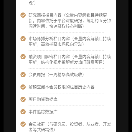
为可复用、可复核、可持续追踪的机构级研究
晚”)
资产）
研究简报栏目内容（全量内容解锁且持续更
定制化研究服务（1次，课题/选题经审核通过
新，内容依托于平台深度研报，每期约 5 分钟
后，由业内享有盛誉的研究团队为你开展专项
阅读时间，快速获取核心判断）
研究，并交付一份完整研究报告）
市场脉搏分析栏目内容（全量内容解锁且持续
重点研究方向前瞻栏目（获取重点赛道、项目
更新，高效捕获市场风向异动）
及研究方向预告，提前了解核心观察变量与后
续研究计划）
融资项目解密栏目内容（全量内容解锁且持续
更新，结构化视角拆解新发热门融资项目）
提前获取研报权（ 3 次，官方发布研报预告后
可根据请求领先市场以提前解锁）
会员周报（一周精华高效吸收）
分析师 1 对 1 沟通（1 小时，话题需审核）
解锁查阅本会员权限的栏目历史内容
分析师专属答疑服务（3 次提问，话题需审
项目融资数据库
核）
事件追踪数据库
查阅分析师答疑精华汇总栏目（精选高价值沉
淀内容）​
会员社群（与研究员、投资者、从业者、开发
者等共研精进）