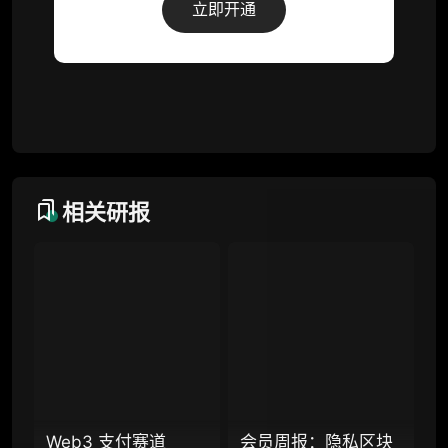
立即开通
词库（支持报告内术语悬浮释义）
每日内参消息推送
图解推送（热门数据、精华图）
研究方向沟通与反馈
定制化研究报告折扣（9.5 折）
相关研报
联系客服
专业版
机构专业年度服务会员
增强研判深度，获得分析师支持
Web3 支付赛道
会员周报：隐私区块