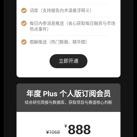
机构专属社群（与业内高管、机构、基金等共
研精进）
词库（支持报告内术语悬浮释义）
可下载报告 PDF 版（12 次/年）
每日内参消息推送（省心获取每日融资与市场
热点事件）
数据库产品 CSV 下载(可根据请求“全量”提
供，2次/年)
图解推送（热门数据、精华图）
研究报告栏目内容 (所有项目、叙事与赛道系
列研报全量解锁且每周上新，研究版图已覆盖
立即开通
80+ 赛道分支，并重点追踪链上金融、支付体
系等核心基础设施与应用演化，一体化呈现
Web3 产业的长期演进脉络，用户评价“相见恨
晚”)
年度 Plus 个人版订阅会员
研究简报栏目内容（内容依托于研报，快速获
取研究对象核心判断）
结合研究简报与数据库，获取项目与赛道核心判断
市场脉搏分析、融资项目解密栏目内容（持续
更新，市场热点与热门融资项目轻松捕获）
888
¥
项目融资数据库
¥
1068