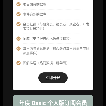
高级版
项目融资数据库
机构高级年度服务会员
事件追踪数据库
获得专业团队定制研究支持
会员社群（与研究员、投资者、从业者、开发
者等共研精进）
59800
¥
词库（支持报告内术语悬浮释义）
每日内参消息推送（省心获取每日融资与市场
企业多账号 (3 席位，若需增加席位请联系客
热点事件）
服)
图解推送（热门数据、精华图）
机构增强研究包（在每期研报基础上，进一步
提供一页纸格局图、机构视角附录、结构化数
据集与定向持续追踪数据库，将研报内容沉淀
立即开通
为可复用、可复核、可持续追踪的机构级研究
资产）
定制化研究服务（1次，课题/选题经审核通过
后，由业内享有盛誉的研究团队为你开展专项
年度 Basic 个人版订阅会员
研究，并交付一份完整研究报告）