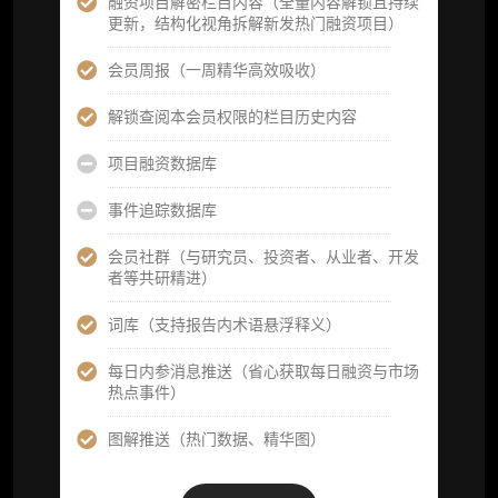
融资项目解密栏目内容（全量内容解锁且持续
供，2次/年)
更新，结构化视角拆解新发热门融资项目）
研究报告栏目内容 (所有项目、叙事与赛道系
会员周报（一周精华高效吸收）
列研报全量解锁且每周上新，研究版图已覆盖
80+ 赛道分支，并重点追踪链上金融、支付体
解锁查阅本会员权限的栏目历史内容
系等核心基础设施与应用演化，一体化呈现
Web3 产业的长期演进脉络，用户评价“相见恨
项目融资数据库
晚”)
事件追踪数据库
研究简报栏目内容（内容依托于研报，快速获
取研究对象核心判断）
会员社群（与研究员、投资者、从业者、开发
者等共研精进）
市场脉搏分析、融资项目解密栏目内容（持续
更新，市场热点与热门融资项目轻松捕获）
词库（支持报告内术语悬浮释义）
项目融资数据库
每日内参消息推送（省心获取每日融资与市场
热点事件）
事件追踪数据库
图解推送（热门数据、精华图）
会员周报（一周精华高效吸收）
解锁本会员权限的栏目历史内容