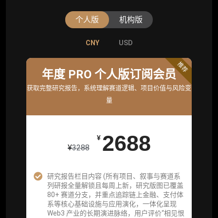
个人版
机构版
CNY
CNY
USD
USD
标准版
推荐
年度 PRO 个人版订阅会员
机构标准年度服务会员
获取完整研究报告，系统理解赛道逻辑、项目价值与风险变
获取机构级研究与基础服务
量
26800
¥
2688
¥
¥
3288
企业多账号 (3 席位，若需增加席位请联系客
服)
研究报告栏目内容 (所有项目、叙事与赛道系
列研报全量解锁且每周上新，研究版图已覆盖
机构增强研究包（在每期研报基础上，进一步
80+ 赛道分支，并重点追踪链上金融、支付体
提供一页纸格局图、机构视角附录、结构化数
系等核心基础设施与应用演化，一体化呈现
据集与定向持续追踪数据库，将研报内容沉淀
Web3 产业的长期演进脉络，用户评价“相见恨