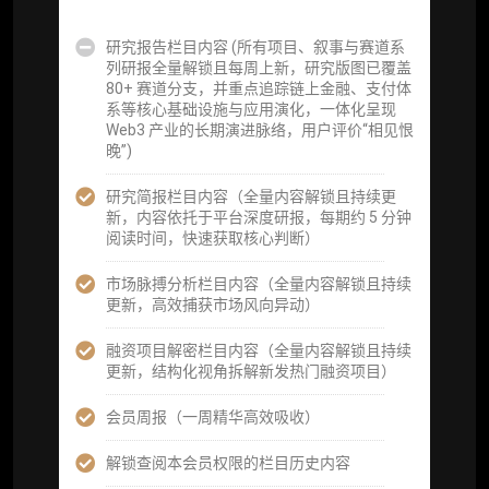
事件追踪数据库
研究报告栏目内容 (所有项目、叙事与赛道系
列研报全量解锁且每周上新，研究版图已覆盖
会员周报（一周精华高效吸收）
80+ 赛道分支，并重点追踪链上金融、支付体
系等核心基础设施与应用演化，一体化呈现
解锁本会员权限的栏目历史内容
Web3 产业的长期演进脉络，用户评价“相见恨
晚”)
词库（支持报告内术语悬浮释义）
研究简报栏目内容（全量内容解锁且持续更
每日内参消息推送
新，内容依托于平台深度研报，每期约 5 分钟
阅读时间，快速获取核心判断）
图解推送（热门数据、精华图）
市场脉搏分析栏目内容（全量内容解锁且持续
研究方向沟通与反馈
更新，高效捕获市场风向异动）
定制化研究报告折扣（9.5 折）
融资项目解密栏目内容（全量内容解锁且持续
更新，结构化视角拆解新发热门融资项目）
立即开通
会员周报（一周精华高效吸收）
解锁查阅本会员权限的栏目历史内容