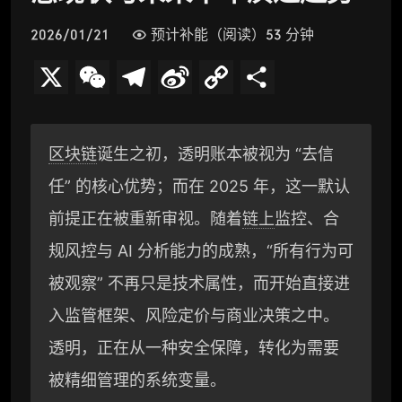
2026/01/21
预计补能（阅读）53 分钟
X
W
T
S
C
分
e
e
i
o
享
C
l
n
p
区块链
诞生之初，透明账本被视为 “去信
h
e
a
y
任” 的核心优势；而在 2025 年，这一默认
a
g
W
L
前提正在被重新审视。随着
链上
监控、合
t
r
e
i
规风控与 AI 分析能力的成熟，“所有行为可
a
i
n
被观察” 不再只是技术属性，而开始直接进
入监管框架、风险定价与商业决策之中。
m
b
k
透明，正在从一种安全保障，转化为需要
o
被精细管理的系统变量。