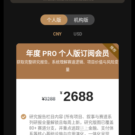
个人版
机构版
CNY
CNY
USD
USD
标准版
推荐
年度 PRO 个人版订阅会员
机构标准年度服务会员
获取完整研究报告，系统理解赛道逻辑、项目价值与风险变
获取机构级研究与基础服务
量
26800
¥
2688
¥
¥
3288
企业多账号 (3 席位，若需增加席位请联系客
服)
研究报告栏目内容 (所有项目、叙事与赛道系
列研报全量解锁且每周上新，研究版图已覆盖
机构增强研究包（在每期研报基础上，进一步
80+ 赛道分支，并重点追踪
链上
金融、支付体
提供一页纸格局图、机构视角附录、结构化数
系等核心基础设施与应用演化，一体化呈现