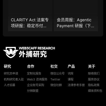
提前获取研报权（不限次，官方发布研报预告
后可根据请求领先市场提前解锁）
CLARITY Act 法案专
会员周报：Agentic
分析师 1 对 1 沟通（1 小时，话题需审核）
项研报：稳定币付息
Payment 研报（下
分析师专属答疑服务（6 次提问，话题需审
之争，还是下一代金
篇）、云服务巨头
核）
融基础设施控制权之
Cloudflare 基于
争？全景式拆解法案
x402 协议推出
查阅分析师答疑精华汇总栏目（精选高价值沉
淀内容）
背景、当前进展、主
Monetization
要矛盾、潜在影响及
Gateway，AI 智能体
机构专属社群（与业内高管、机构、基金等共
未来走向
经济变现闭环正形
研精进）
研究
合作
社交
产品
关于
成？
可下载报告 PDF 版（24 次/年）
研究员申请
定制化报告
微信公众号
词库
联络我们
机构研究者入驻
Web3 咨询服务
Twitter
课程
服务协议
数据库产品 CSV 下载（可根据请求“全量”提
人才招募
企业账号采购
微信社群
法律参考手册
隐私政策
供，2次/年）
分销联盟
媒体资料包
研究报告栏目内容 (所有项目、叙事与赛道系
列研报全量解锁且每周上新，研究版图已覆盖