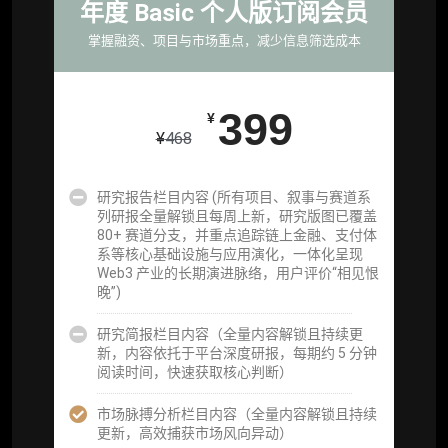
年度 Basic 个人版订阅会员
研究，并交付一份完整研究报告）
掌握融资、项目与市场重点，减少信息筛选成本
重点研究方向前瞻栏目（获取重点赛道、项目
及研究方向预告，提前了解核心观察变量与后
续研究计划）
399
¥
¥
468
提前获取研报权（ 6 次，官方发布研报预告后
可根据请求领先市场以提前解锁）
研究报告栏目内容 (所有项目、叙事与赛道系
分析师 1 对 1 沟通（1 小时，话题需审核）
列研报全量解锁且每周上新，研究版图已覆盖
80+ 赛道分支，并重点追踪链上金融、支付体
分析师专属答疑服务（3 次提问，话题需审
系等核心基础设施与应用演化，一体化呈现
核）
Web3 产业的长期演进脉络，用户评价“相见恨
晚”)
查阅分析师答疑精华汇总栏目（精选高价值沉
淀内容）​
研究简报栏目内容（全量内容解锁且持续更
新，内容依托于平台深度研报，每期约 5 分钟
机构专属社群（与业内高管、机构、基金等共
阅读时间，快速获取核心判断）
研精进）
市场脉搏分析栏目内容（全量内容解锁且持续
可下载报告 PDF 版（18 次/年）
更新，高效捕获市场风向异动）