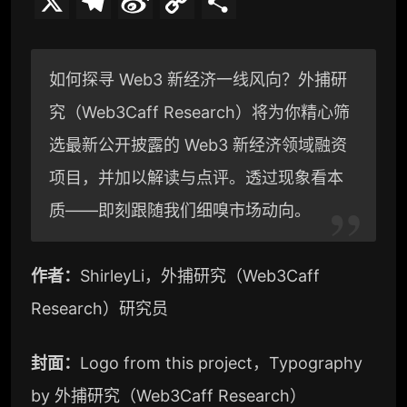
X
T
S
C
分
e
i
o
享
l
n
p
如何探寻 Web3 新经济一线风向？外捕研
e
a
y
究（Web3Caff Research）将为你精心筛
g
W
L
选最新公开披露的 Web3 新经济领域融资
r
e
i
项目，并加以解读与点评。透过现象看本
a
i
n
质——即刻跟随我们细嗅市场动向。
m
b
k
作者：
ShirleyLi，外捕研究（Web3Caff
o
Research）研究员
封面：
Logo from this project，Typography
by 外捕研究（Web3Caff Research）