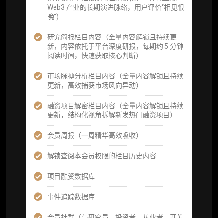
据集与定向持续追踪数据库，将研报内容沉淀
Web3 产业的长期演进脉络，用户评价“相见恨
为可复用、可复核、可持续追踪的机构级研究
晚”)
资产）
研究简报栏目内容（全量内容解锁且持续更
定制化研究服务（1次，课题/选题经审核通过
新，内容依托于平台深度研报，每期约 5 分钟
后，由业内享有盛誉的研究团队为你开展专项
阅读时间，快速获取核心判断）
研究，并交付一份完整研究报告）
市场脉搏分析栏目内容（全量内容解锁且持续
重点研究方向前瞻栏目（获取重点赛道、项目
更新，高效捕获市场风向异动）
及研究方向预告，提前了解核心观察变量与后
续研究计划）
融资项目解密栏目内容（全量内容解锁且持续
更新，结构化视角拆解新发热门融资项目）
提前获取研报权（ 3 次，官方发布研报预告后
可根据请求领先市场以提前解锁）
会员周报（一周精华高效吸收）
分析师 1 对 1 沟通（1 小时，话题需审核）
解锁查阅本会员权限的栏目历史内容
分析师专属答疑服务（3 次提问，话题需审
项目融资数据库
核）
事件追踪数据库
查阅分析师答疑精华汇总栏目（精选高价值沉
淀内容）​
会员社群（与研究员、投资者、从业者、开发