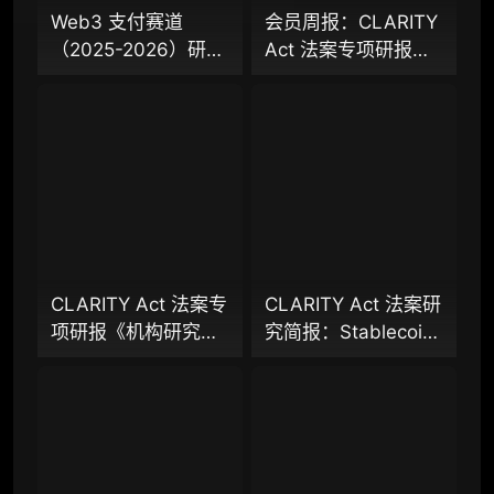
Web3 支付赛道
会员周报：CLARITY
（2025-2026）研究
Act 法案专项研报：
98000
¥
报告（上篇）：从叙
稳定币付息之争，还
事驱动迈向基础设施
是下一代金融基础设
落地，稳定币、
施控制权之争？
企业多账号 (5 席位，若需增加席位请联系客
Agent 支付与稳定链
服)
如何重塑下一代支付
体系？全景式拆解行
机构增强研究包（在每期研报基础上，进一步
提供一页纸格局图、机构视角附录、结构化数
业背景、协议标准、
据集与定向持续追踪数据库，将研报内容沉淀
巨头卡位与全球监管
为可复用、可复核、可持续追踪的机构级研究
博弈
资产）​
CLARITY Act 法案专
CLARITY Act 法案研
项研报《机构研究增
究简报：Stablecoin
定制化研究服务（1次，课题/选题经审核通过
强包》：一页纸格局
付息之争，还是下一
后，由业内享有盛誉的研究团队为你开展专项
图、机构视角附录、
代金融基础设施控制
研究，并交付一份完整研究报告）
结构化数据集与持续
权之争？
重点研究方向前瞻栏目（获取重点赛道、项目
追踪入口
及研究方向预告，提前了解核心观察变量与后
续研究计划）