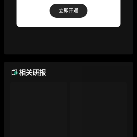
解锁本会员权限的栏目历史内容
立即开通
词库（支持报告内术语悬浮释义）
每日内参消息推送
图解推送（热门数据、精华图）
研究方向沟通与反馈
定制化研究报告折扣（9.5 折）
相关研报
联系客服
专业版
机构专业年度服务会员
增强研判深度，获得分析师支持