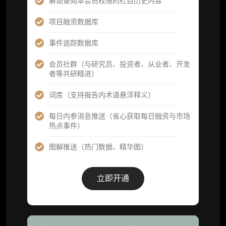
解锁查阅本会员权限的栏目历史内容
高级版
项目融资数据库
机构高级年度服务会员
事件追踪数据库
获得专业团队定制研究支持
会员社群（与研究员、投资者、从业者、开发
者等共研精进）
59800
¥
词库（支持报告内术语悬浮释义）
每日内参消息推送（省心获取每日融资与市场
企业多账号 (3 席位，若需增加席位请联系客
热点事件）
服)
图解推送（热门数据、精华图）
机构增强研究包（在每期研报基础上，进一步
提供一页纸格局图、机构视角附录、结构化数
据集与定向持续追踪数据库，将研报内容沉淀
立即开通
为可复用、可复核、可持续追踪的机构级研究
资产）
定制化研究服务（1次，课题/选题经审核通过
后，由业内享有盛誉的研究团队为你开展专项