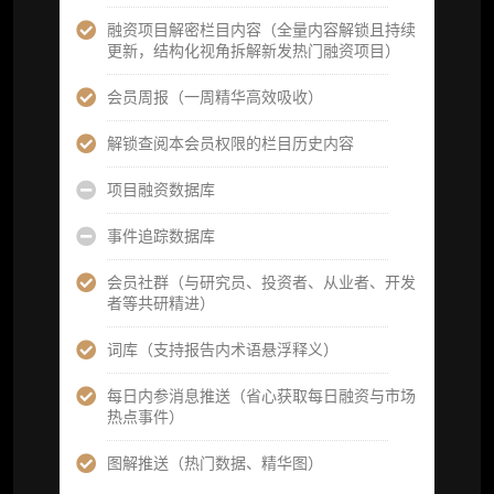
数据库产品 CSV 下载(可根据请求“全量”提
融资项目解密栏目内容（全量内容解锁且持续
供，2次/年)
更新，结构化视角拆解新发热门融资项目）
研究报告栏目内容 (所有项目、叙事与赛道系
会员周报（一周精华高效吸收）
列研报全量解锁且每周上新，研究版图已覆盖
80+ 赛道分支，并重点追踪链上金融、支付体
解锁查阅本会员权限的栏目历史内容
系等核心基础设施与应用演化，一体化呈现
Web3 产业的长期演进脉络，用户评价“相见恨
项目融资数据库
晚”)
事件追踪数据库
研究简报栏目内容（内容依托于研报，快速获
取研究对象核心判断）
会员社群（与研究员、投资者、从业者、开发
者等共研精进）
市场脉搏分析、融资项目解密栏目内容（持续
更新，市场热点与热门融资项目轻松捕获）
词库（支持报告内术语悬浮释义）
项目融资数据库
每日内参消息推送（省心获取每日融资与市场
热点事件）
事件追踪数据库
图解推送（热门数据、精华图）
会员周报（一周精华高效吸收）