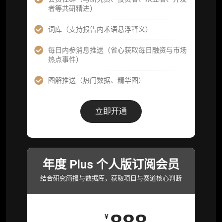
者等共研精进）
机构专属社群（与业内高管、机构、基金等共
研精进）
词库（支持报告内术语悬浮释义）
可下载报告 PDF 版（12 次/年）
每日内参消息推送（省心获取每日融资与市场
热点事件）
数据库产品 CSV 下载(可根据请求“全量”提
供，2次/年)
图解推送（热门数据、精华图）
研究报告栏目内容 (所有项目、叙事与赛道系
列研报全量解锁且每周上新，研究版图已覆盖
立即开通
80+ 赛道分支，并重点追踪链上金融、支付体
系等核心基础设施与应用演化，一体化呈现
Web3 产业的长期演进脉络，用户评价“相见恨
晚”)
年度 Plus 个人版订阅会员
研究简报栏目内容（内容依托于研报，快速获
取研究对象核心判断）
结合研究简报与数据库，获取项目与赛道核心判断
市场脉搏分析、融资项目解密栏目内容（持续
更新，市场热点与热门融资项目轻松捕获）
¥