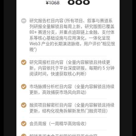
888
项目融资数据库
¥
1068
事件追踪数据库
研究报告栏目内容 (所有项目、叙事与赛道系
列研报全量解锁且每周上新，研究版图已覆盖
会员周报（一周精华高效吸收）
80+ 赛道分支，并重点追踪链上金融、支付体
系等核心基础设施与应用演化，一体化呈现
解锁本会员权限的栏目历史内容
Web3 产业的长期演进脉络，用户评价“相见恨
晚”)
词库（支持报告内术语悬浮释义）
研究简报栏目内容（全量内容解锁且持续更
每日内参消息推送
新，内容依托于平台深度研报，每期约 5 分钟
阅读时间，快速获取核心判断）
图解推送（热门数据、精华图）
市场脉搏分析栏目内容（全量内容解锁且持续
研究方向沟通与反馈
更新，高效捕获市场风向异动）
定制化研究报告折扣（9.5 折）
融资项目解密栏目内容（全量内容解锁且持续
更新，结构化视角拆解新发热门融资项目）
立即开通
会员周报（一周精华高效吸收）