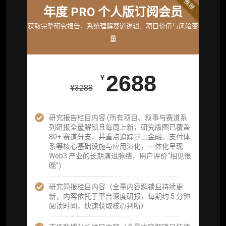
标准版
推荐
年度 PRO 个人版订阅会员
机构标准年度服务会员
获取完整研究报告，系统理解赛道逻辑、项目价值与风险变
获取机构级研究与基础服务
量
26800
¥
2688
¥
¥
3288
企业多账号 (3 席位，若需增加席位请联系客
服)
研究报告栏目内容 (所有项目、叙事与赛道系
列研报全量解锁且每周上新，研究版图已覆盖
机构增强研究包（在每期研报基础上，进一步
80+ 赛道分支，并重点追踪
链上
金融、支付体
提供一页纸格局图、机构视角附录、结构化数
系等核心基础设施与应用演化，一体化呈现
据集与定向持续追踪数据库，将研报内容沉淀
Web3 产业的长期演进脉络，用户评价“相见恨
为可复用、可复核、可持续追踪的机构级研究
晚”)
资产）
研究简报栏目内容（全量内容解锁且持续更
定制化研究服务（1次，课题/选题经审核通过
新，内容依托于平台深度研报，每期约 5 分钟
后，由业内享有盛誉的研究团队为你开展专项
阅读时间，快速获取核心判断）
研究，并交付一份完整研究报告）