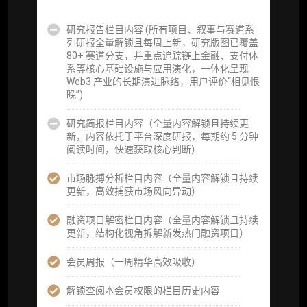
可根据请求领先市场以提前解锁）
研究报告栏目内容 (所有项目、叙事与赛道系
分析师 1 对 1 沟通（1 小时，话题需审核）
列研报全量解锁且每周上新，研究版图已覆盖
80+ 赛道分支，并重点追踪链上金融、支付体
分析师专属答疑服务（3 次提问，话题需审
系等核心基础设施与应用演化，一体化呈现
核）
Web3 产业的长期演进脉络，用户评价“相见恨
晚”)
查阅分析师答疑精华汇总栏目（精选高价值沉
淀内容）​
研究简报栏目内容（全量内容解锁且持续更
新，内容依托于平台深度研报，每期约 5 分钟
机构专属社群（与业内高管、机构、基金等共
阅读时间，快速获取核心判断）
研精进）
市场脉搏分析栏目内容（全量内容解锁且持续
可下载报告 PDF 版（18 次/年）
更新，高效捕获市场风向异动）
数据库产品 CSV 下载(可根据请求“全量”提
融资项目解密栏目内容（全量内容解锁且持续
供，2次/年)
更新，结构化视角拆解新发热门融资项目）
研究报告栏目内容 (所有项目、叙事与赛道系
会员周报（一周精华高效吸收）
列研报全量解锁且每周上新，研究版图已覆盖
80+ 赛道分支，并重点追踪链上金融、支付体
解锁查阅本会员权限的栏目历史内容
系等核心基础设施与应用演化，一体化呈现