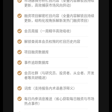
市场脉搏分析栏目内容（全量内容解锁且持续
重点研究方向前瞻栏目（获取重点赛道、项目
更新，高效捕获市场风向异动）
及研究方向预告，提前了解核心观察变量与后
续研究计划）
融资项目解密栏目内容（全量内容解锁且持续
更新，结构化视角拆解新发热门融资项目）
提前获取研报权（ 3 次，官方发布研报预告后
可根据请求领先市场以提前解锁）
会员周报（一周精华高效吸收）
分析师 1 对 1 沟通（1 小时，话题需审核）
解锁查阅本会员权限的栏目历史内容
分析师专属答疑服务（3 次提问，话题需审
项目融资数据库
核）
事件追踪数据库
查阅分析师答疑精华汇总栏目（精选高价值沉
淀内容）​
会员社群（与研究员、投资者、从业者、开发
者等共研精进）
机构专属社群（与业内高管、机构、基金等共
研精进）
词库（支持报告内术语悬浮释义）
可下载报告 PDF 版（12 次/年）
每日内参消息推送（省心获取每日融资与市场
热点事件）
数据库产品 CSV 下载(可根据请求“全量”提
供，2次/年)