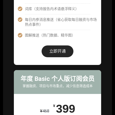
59800
¥
词库（支持报告内术语悬浮释义）
每日内参消息推送（省心获取每日融资与市场
企业多账号 (3 席位，若需增加席位请联系客
热点事件）
服)
图解推送（热门数据、精华图）
机构增强研究包（在每期研报基础上，进一步
提供一页纸格局图、机构视角附录、结构化数
据集与定向持续追踪数据库，将研报内容沉淀
立即开通
为可复用、可复核、可持续追踪的机构级研究
资产）
定制化研究服务（1次，课题/选题经审核通过
后，由业内享有盛誉的研究团队为你开展专项
年度 Basic 个人版订阅会员
研究，并交付一份完整研究报告）
掌握融资、项目与市场重点，减少信息筛选成本
重点研究方向前瞻栏目（获取重点赛道、项目
及研究方向预告，提前了解核心观察变量与后
续研究计划）
399
¥
¥
468
提前获取研报权（ 6 次，官方发布研报预告后