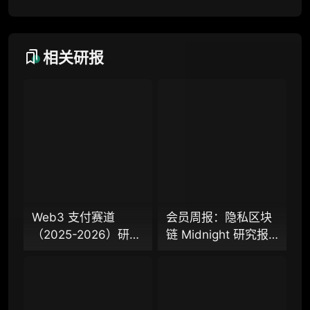
研究方向沟通与反馈
定制化研究报告折扣（9.5 折）
相关研报
联系客服
专业版
机构专业年度服务会员
增强研判深度，获得分析师支持
Web3 支付赛道
会员周报：隐私区块
（2025-2026）研究
链 Midnight 研究报
98000
¥
报告（上篇）：从叙
告、隐私 L2 网络
事驱动迈向基础设施
Aztec 发布 V5 版
落地，稳定币、
本，以太坊隐私探索
企业多账号 (5 席位，若需增加席位请联系客
Agent 支付与稳定链
迈入新阶段？
服)