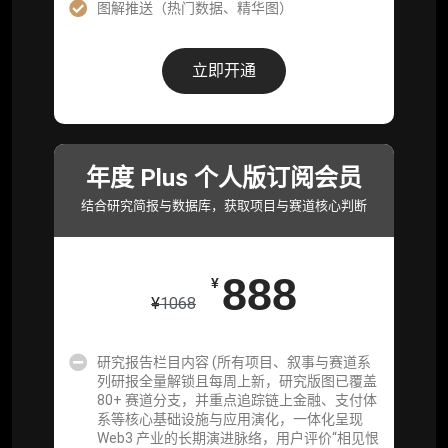
图解推送（热门数据、精华图）
研究报告栏目内容 (所有项目、叙事与赛道系
列研报全量解锁且每周上新，研究版图已覆盖
立即开通
80+ 赛道分支，并重点追踪链上金融、支付体
系等核心基础设施与应用演化，一体化呈现
Web3 产业的长期演进脉络，用户评价“相见恨
晚”)
年度 Plus 个人版订阅会员
研究简报栏目内容（内容依托于研报，快速获
取研究对象核心判断）
结合研究简报与数据库，获取项目与赛道核心判断
市场脉搏分析、融资项目解密栏目内容（持续
更新，市场热点与热门融资项目轻松捕获）
888
¥
项目融资数据库
¥
1068
事件追踪数据库
研究报告栏目内容 (所有项目、叙事与赛道系
列研报全量解锁且每周上新，研究版图已覆盖
会员周报（一周精华高效吸收）
80+ 赛道分支，并重点追踪链上金融、支付体
系等核心基础设施与应用演化，一体化呈现
解锁本会员权限的栏目历史内容
Web3 产业的长期演进脉络，用户评价“相见恨