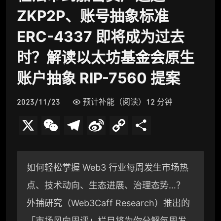
ZKP2P、账号抽象标准
ERC-4337 即将成为过去
时？解读以太坊基金会原生
账户抽象 RIP-7560 提案
2023/11/23
预计补能（阅读）12 分钟
X
W
T
S
C
分
e
e
i
o
享
C
l
n
p
如何轻松掌握 Web3 行业每周发生市场热
h
e
a
y
点、技术动向、生态进展、治理态势…？
a
g
W
L
外捕研究（Web3Caff Research）推出的
t
r
e
i
「市场风向周评」栏目将为你分解每周发