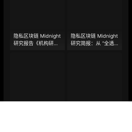
如何重塑下一代支付
体系？全景式拆解行
机构增强研究包（在每期研报基础上，进一步
提供一页纸格局图、机构视角附录、结构化数
业背景、协议标准、
据集与定向持续追踪数据库，将研报内容沉淀
巨头卡位与全球监管
为可复用、可复核、可持续追踪的机构级研究
博弈
资产）​
隐私区块链 Midnight
隐私区块链 Midnight
研究报告《机构研究
研究简报：从 “全透
定制化研究服务（1次，课题/选题经审核通过
增强包》：一页纸格
明” 到 “机构合规友
后，由业内享有盛誉的研究团队为你开展专项
局图、机构视角附
好”，让企业资金大规
研究，并交付一份完整研究报告）
录、结构化数据集与
模上链的隐私公链正
重点研究方向前瞻栏目（获取重点赛道、项目
持续追踪入口
走向现实？
及研究方向预告，提前了解核心观察变量与后
续研究计划）
提前获取研报权（不限次，官方发布研报预告
后可根据请求领先市场提前解锁）
隐私区块链 Midnight
会员周报：CLARITY
分析师 1 对 1 沟通（1 小时，话题需审核）
研究报告：从 “全透
Act 法案专项研报：
分析师专属答疑服务（6 次提问，话题需审
明” 到 “机构合规友
稳定币付息之争，还
核）