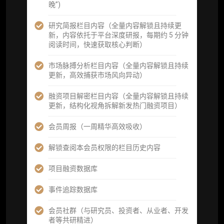
晚”)
词库（支持报告内术语悬浮释义）
研究简报栏目内容（全量内容解锁且持续更
每日内参消息推送
新，内容依托于平台深度研报，每期约 5 分钟
阅读时间，快速获取核心判断）
图解推送（热门数据、精华图）
市场脉搏分析栏目内容（全量内容解锁且持续
研究方向沟通与反馈
更新，高效捕获市场风向异动）
定制化研究报告折扣（9.5 折）
融资项目解密栏目内容（全量内容解锁且持续
更新，结构化视角拆解新发热门融资项目）
立即开通
会员周报（一周精华高效吸收）
解锁查阅本会员权限的栏目历史内容
高级版
项目融资数据库
机构高级年度服务会员
事件追踪数据库
获得专业团队定制研究支持
会员社群（与研究员、投资者、从业者、开发
者等共研精进）