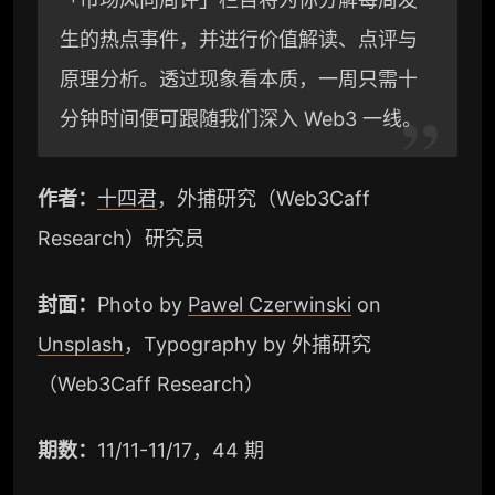
a
i
n
生的热点事件，并进行价值解读、点评与
原理分析。透过现象看本质，一周只需十
m
b
k
分钟时间便可跟随我们深入 Web3 一线。
o
作者：
十四君
，外捕研究（Web3Caff
Research）研究员
封面：
Photo by
Pawel Czerwinski
on
Unsplash
，Typography by 外捕研究
（Web3Caff Research）
期数：
11/11-11/17，44 期