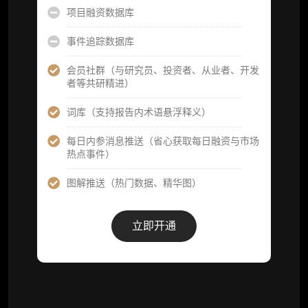
Web3 产业的长期演进脉络，用户评价“相见恨
项目融资数据库
晚”)
事件追踪数据库
研究简报栏目内容（内容依托于研报，快速获
取研究对象核心判断）
会员社群（与研究员、投资者、从业者、开发
者等共研精进）
市场脉搏分析、融资项目解密栏目内容（持续
更新，市场热点与热门融资项目轻松捕获）
词库（支持报告内术语悬浮释义）
项目融资数据库
每日内参消息推送（省心获取每日融资与市场
热点事件）
事件追踪数据库
图解推送（热门数据、精华图）
会员周报（一周精华高效吸收）
解锁本会员权限的栏目历史内容
立即开通
词库（支持报告内术语悬浮释义）
每日内参消息推送
图解推送（热门数据、精华图）