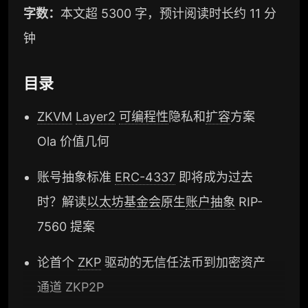
字数：
本文超 5300 字，预计阅读时长约 11 分
钟
目录
ZKVM
Layer2
可编程性
隐私和
扩容
方案
Ola 价值几何
账号抽象标准
ERC-4337
即将成为过去
时？解读
以太坊基金会
原生
账户抽象
RIP-
7560 提案
论首个
ZKP
驱动的无信任法币到加密资产
通道 ZKP2P