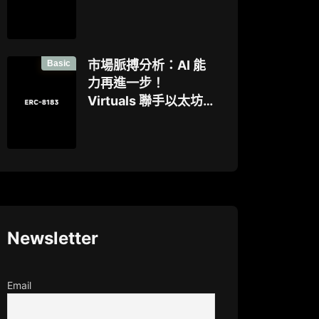
能否打破機構級應用
「上鍊難」與「監管
難以介入」的困局？
Basic
市場脈搏分析：AI 能
力再進一步！
Virtuals 聯手以太坊
基金會 dAI 團隊推出
AI Agent 間協作與鏈
上結算標準 ERC-
8183
Newsletter
Email