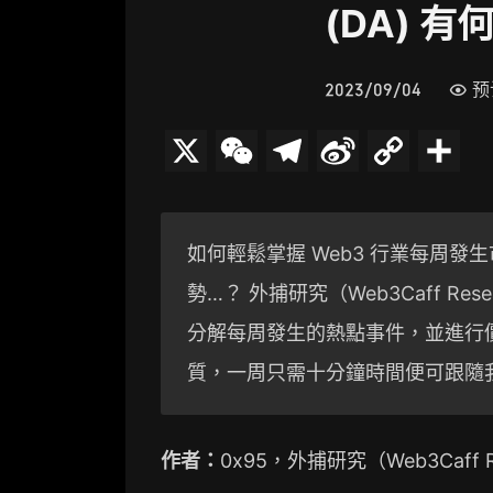
(DA) 有
2023/09/04
预
X
W
T
S
C
分
e
e
i
o
享
C
l
n
p
如何輕鬆掌握 Web3 行業每周
h
e
a
y
勢…？ 外捕研究（Web3Caff R
a
g
W
L
分解每周發生的熱點事件，並進行
t
r
e
i
質，一周只需十分鐘時間便可跟隨我們
a
i
n
m
b
k
作者：
0x95，外捕研究（Web3Caff 
o