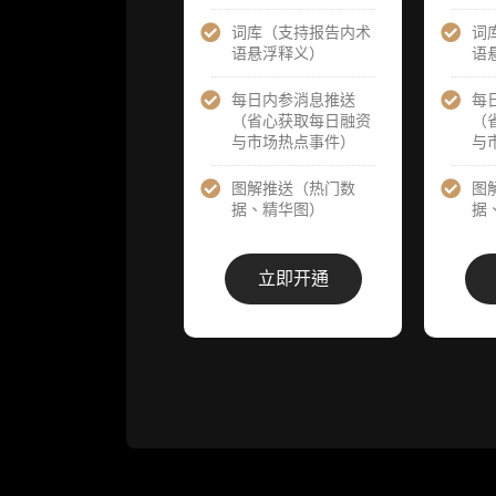
词库（支持报告内术
词
分析师 1 对 1
分析师 1 对 
语悬浮释义）
语
沟通（1 小
沟通（1 小
时，话题需审
时，话题需
核）
核）
每日内参消息推送
每
（省心获取每日融资
（
与市场热点事件）
与
分析师专属答
分析师专属
疑服务（3 次
疑服务（3 
提问，话题需
提问，话题
图解推送（热门数
图
审核）
审核）
据、精华图）
据
查阅分析师答
查阅分析师
疑精华汇总栏
疑精华汇总
立即开通
目（精选高价
目（精选高
值沉淀内容）​
值沉淀内容）
机构专属社群
机构专属社
（与业内高
（与业内高
管、机构、基
管、机构、
金等共研精
金等共研精
进）
进）
可下载报告
可下载报告