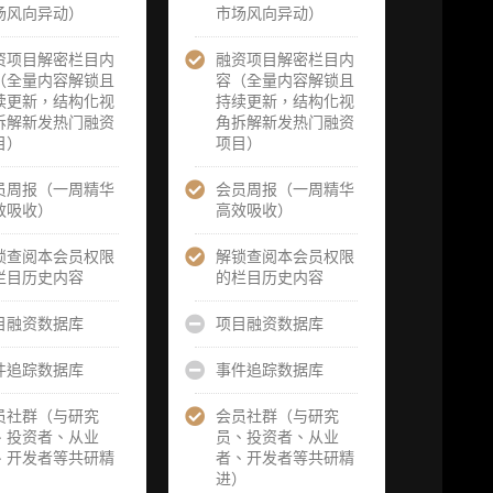
题/选题经审
由
场风向异动）
核通过后，由
市场风向异动）
核通过后，由
誉
业内享有盛誉
业内享有盛誉
为
的研究团队为
资项目解密栏目内
融资项目解密栏目内
的研究团队为
研
你开展专项研
（全量内容解锁且
容（全量内容解锁且
你开展专项研
一
究，并交付一
续更新，结构化视
持续更新，结构化视
究，并交付两
报
份完整研究报
拆解新发热门融资
角拆解新发热门融资
份完整研究报
告）
目）
项目）
告）
向
重点研究方向
员周报（一周精华
会员周报（一周精华
重点研究方向
获
前瞻栏目（获
效吸收）
高效吸收）
前瞻栏目（获
、
取重点赛道、
取重点赛道、
方
项目及研究方
锁查阅本会员权限
解锁查阅本会员权限
项目及研究方
前
向预告，提前
栏目历史内容
的栏目历史内容
向预告，提前
察
了解核心观察
了解核心观察
研
变量与后续研
目融资数据库
项目融资数据库
变量与后续研
究计划）
究计划）
件追踪数据库
事件追踪数据库
报
提前获取研报
提前获取研报
官
权（不限次，
权（不限次，
员社群（与研究
会员社群（与研究
预
官方发布研报
官方发布研报
、投资者、从业
员、投资者、从业
请
预告后可根据
预告后可根据
、开发者等共研精
者、开发者等共研精
以
请求领先市场
请求领先市场
）
进）
提前解锁）