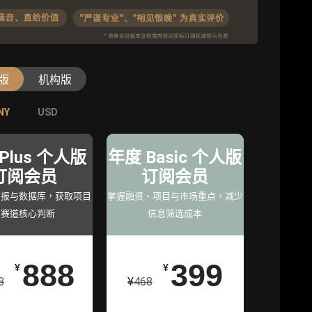
版
机构版
NY
NY
USD
USD
级版
专业版
旗舰版
年
Plus 个人版
机构专业年
年度 Basic 个人版
机构旗舰年
员
订阅会员
度服务会员
订阅会员
度服务会员
究支
简报与数据库，获取项目
增强研判深度，获得分析
掌握融资、项目与市场重点，减少
深度洞察支持，满足高阶
与赛道核心判断
师支持
信息筛选成本
研究
0
888
98000
399
¥
¥
¥
¥
129800
8
¥
468