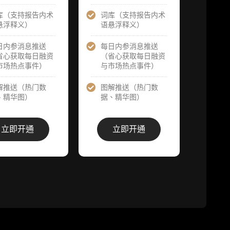
提前解锁）
库（支持报告内术
词库（支持报告内术
1
分析师 1 对 1
分析师 1 对 1
悬浮释义）
语悬浮释义）
沟通（1 小
沟通（1 小
审
时，话题需审
时，话题需审
核）
日内参消息推送
每日内参消息推送
核）
省心获取每日融资
（省心获取每日融资
市场热点事件）
与市场热点事件）
答
分析师专属答
分析师专属答
次
疑服务（6 次
疑服务（10
需
提问，话题需
解推送（热门数
图解推送（热门数
次提问，话题
审核）
、精华图）
据、精华图）
需审核）
答
查阅分析师答
查阅分析师答
栏
疑精华汇总栏
立即开通
立即开通
疑精华汇总栏
价
目（精选高价
目（精选高价
​
值沉淀内容）
值沉淀内容）
群
机构专属社群
机构专属社群
（与业内高
（与业内高
基
管、机构、基
管、机构、基
金等共研精
金等共研精
进）
进）
可下载报告