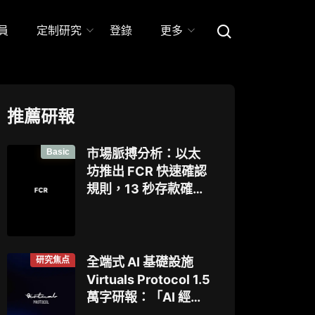
員
定制研究
登錄
更多
推薦研報
Basic
市場脈搏分析：以太
坊推出 FCR 快速確認
規則，13 秒存款確認
時間奏響「Fast L1」
前奏
研究焦点
全端式 AI 基礎設施
Virtuals Protocol 1.5
萬字研報：「AI 經濟
操作系統」成型，智