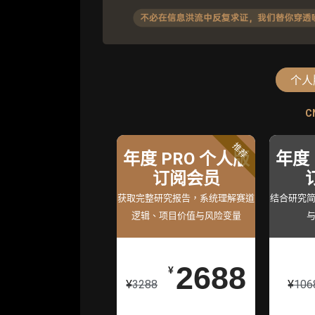
个人
C
C
标准版
高
推荐
年度 PRO 个人版
机构标准年
机构高级
年度 
度服务会员
订阅会员
度服务会
获取机构级研究与基础服
获取完整研究报告，系统理解赛道
获得专业团队定制研
结合研究
逻辑、项目价值与风险变量
务
持
26800
2688
5980
¥
¥
¥
¥
3288
¥
106