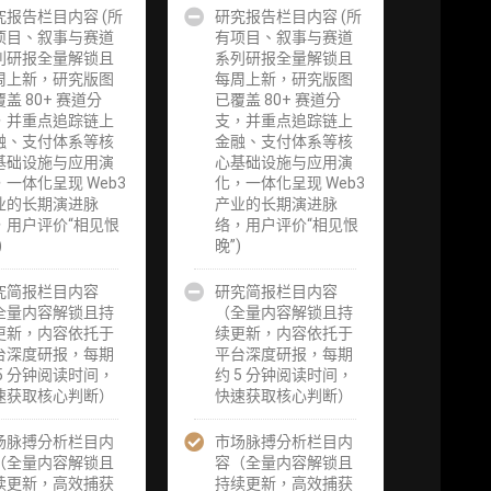
究报告栏目内容 (所
企业多账号
研究报告栏目内容 (所
企业多账号
项目、叙事与赛道
(5 席位，若
有项目、叙事与赛道
(6 席位，若
请
列研报全量解锁且
需增加席位请
系列研报全量解锁且
需增加席位请
周上新，研究版图
联系客服)
每周上新，研究版图
联系客服)
盖 80+ 赛道分
已覆盖 80+ 赛道分
，并重点追踪链上
支，并重点追踪链上
究
机构增强研究
机构增强研究
融、支付体系等核
金融、支付体系等核
研
包（在每期研
包（在每期研
基础设施与应用演
心基础设施与应用演
进
报基础上，进
报基础上，进
，一体化呈现 Web3
化，一体化呈现 Web3
页
一步提供一页
一步提供一页
业的长期演进脉
产业的长期演进脉
机
纸格局图、机
纸格局图、机
，用户评价“相见恨
络，用户评价“相见恨
、
构视角附录、
构视角附录、
)
晚”)
集
结构化数据集
结构化数据集
追
与定向持续追
与定向持续追
将
究简报栏目内容
踪数据库，将
研究简报栏目内容
踪数据库，将
淀
全量内容解锁且持
研报内容沉淀
（全量内容解锁且持
研报内容沉淀
可
更新，内容依托于
为可复用、可
续更新，内容依托于
为可复用、可
续
台深度研报，每期
复核、可持续
平台深度研报，每期
复核、可持续
级
 5 分钟阅读时间，
追踪的机构级
约 5 分钟阅读时间，
追踪的机构级
速获取核心判断）
研究资产）​
快速获取核心判断）
研究资产）​
服
场脉搏分析栏目内
定制化研究服
市场脉搏分析栏目内
定制化研究服
课
（全量内容解锁且
务（1次，课
容（全量内容解锁且
务（2次，课
续更新，高效捕获
题/选题经审
持续更新，高效捕获