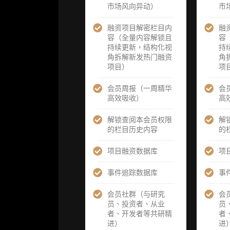
市场风向异动）
核通过后，由
核通过后，
市
业内享有盛誉
业内享有盛
的研究团队为
的研究团队
融资项目解密栏目内
融
你开展专项研
你开展专项
容（全量内容解锁且
容
究，并交付一
究，并交付
持续更新，结构化视
持
份完整研究报
份完整研究
角拆解新发热门融资
角
告）
告）
项目）
项
重点研究方向
重点研究方
会员周报（一周精华
会
前瞻栏目（获
前瞻栏目（
高效吸收）
高
取重点赛道、
取重点赛道
项目及研究方
项目及研究
解锁查阅本会员权限
解
向预告，提前
向预告，提
的栏目历史内容
的
了解核心观察
了解核心观
变量与后续研
变量与后续
项目融资数据库
项
究计划）
究计划）
事件追踪数据库
事
提前获取研报
提前获取研
权（ 3 次，官
权（ 6 次，
会员社群（与研究
会
方发布研报预
方发布研报
员、投资者、从业
员
告后可根据请
告后可根据
者、开发者等共研精
者
求领先市场以
求领先市场
进）
进
提前解锁）
提前解锁）