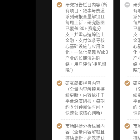
研究报告栏目内容 (所
企业多账号
企业多账号
研
有项目、叙事与赛道
(3 席位，若
(3 席位，若
有
系列研报全量解锁且
需增加席位请
需增加席位
系
每周上新，研究版图
联系客服)
联系客服)
每
已覆盖 80+ 赛道分
已覆
支，并重点追踪链上
支
机构增强研究
机构增强研
金融、支付体系等核
金
包（在每期研
包（在每期
心基础设施与应用演
心
报基础上，进
报基础上，
化，一体化呈现 Web3
化
一步提供一页
一步提供一
产业的长期演进脉
产
纸格局图、机
纸格局图、
络，用户评价“相见恨
络
构视角附录、
构视角附录
晚”)
晚”
结构化数据集
结构化数据
与定向持续追
与定向持续
研究简报栏目内容
踪数据库，将
踪数据库，
研
（全量内容解锁且持
研报内容沉淀
研报内容沉
（
续更新，内容依托于
为可复用、可
为可复用、
续
平台深度研报，每期
复核、可持续
复核、可持
平
约 5 分钟阅读时间，
追踪的机构级
追踪的机构
约
快速获取核心判断）
研究资产）
研究资产）
快
市场脉搏分析栏目内
定制化研究服
定制化研究
市
容（全量内容解锁且
务（1次，课
务（1次，
容
持续更新，高效捕获
题/选题经审
题/选题经审
持