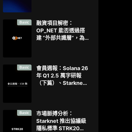
能體的鏈上協作時代
已來？全景式拆解其
專案背景、技術架
Basic
融資項目解密：
構、經濟模型、生態
OP_NET 能否透過搭
格局與未來挑戰
建 “外部共識層”，為
比特幣網路裝上智慧
合約引擎？
Basic
會員週報：Solana 26
年 Q1 2.5 萬字研報
（下篇）、Starknet
推出協議級隱私標準
STRK20、Virtuals
聯手以太坊基金會 dAI
團隊推出 ERC-8183
Basic
市場脈搏分析：
Starknet 推出協議級
隱私標準 STRK20，