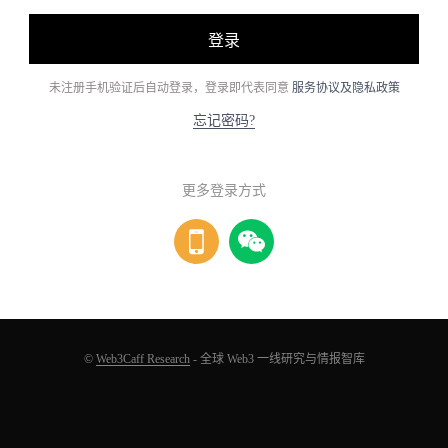
登录
未注册手机验证后自动登录，登录即代表同意
服务协议及隐私政策
忘记密码?
更多登录方式
©
Web3Caff Research
- 全球 Web3 一线研究与情报智库