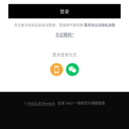
登录
未注册手机验证后自动登录，登录即代表同意
服务协议及隐私政策
忘记密码?
更多登录方式
©
Web3Caff Research
- 全球 Web3 一线研究与情报智库