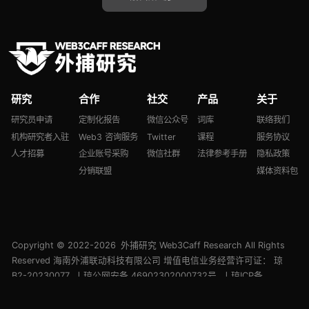
的 ZK Rollup L2 网络
Finance 推出基于
Zircuit 推出主网、模块
Based Rollup 的扩容方
化 ZK L1 隐私区块链
案 Puffer UniFi
Aleph Zero 推出 EVM
主网
研究
合作
社交
产品
关于
研究员申请
定制化报告
微信公众号
词库
联络我们
机构研究者入驻
Web3 咨询服务
Twitter
课程
服务协议
人才招募
企业账号采购
微信社群
法律参考手册
隐私政策
分销联盟
媒体资料包
Copyright © 2022-2026
外捕研究 Web3Caff Research
All Rights
Reserved 海南外浦联动科技有限公司 增值电信业务经营许可证：
琼
B2-20230077
丨琼公网安备 46902302000732号
丨琼ICP备
2022015754号