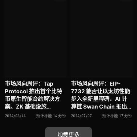
Network 推出去中心化
Morph 推出主网
AI L1 网络 EXPchain 测
试网
市场风向周评：Tap
市场风向周评：EIP-
Protocol 推出首个比特
7732 能否让以太坊性能
币原生智能合约解决方
步入全新里程碑、AI 计
案、ZK 基础设施
算链 Swan Chain 推出
Succinct 推出高于行业
主网、Athena Ins 推出
2024/08/14
预计补能 14 分钟
2024/07/07
预计补能 17 分钟
10 倍性能 zkVM SP1 引
去中心化保险有何利弊风
发行业争议、由 AI 支持
险、解读 Puffer
加载更多