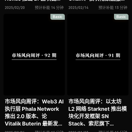
否带来智能合约计算标准
商 Covalent 推出 AI
2025/02/20
预计补能 14 分钟
2025/02/14
预计补能 13 分钟
新变革？去中心化 GPU
Agent SDK、面向 AI 的
Basic
Basic
网络 io.net 推出 IO
L1 区块链 Kite AI 迎来重
Intelligence 以推动 AI
要进展
应用层生态构建
市场风向周评：Web3 AI
市场风向周评：以太坊
执行层 Phala Network
L2 网络 Starknet 推出模
推出 2.0 版本、论
块化开发框架 SN
Vitalik Buterin 最新发文
Stack、索尼旗下
下的以太坊及其 L2 现
Layer2 区块链平台