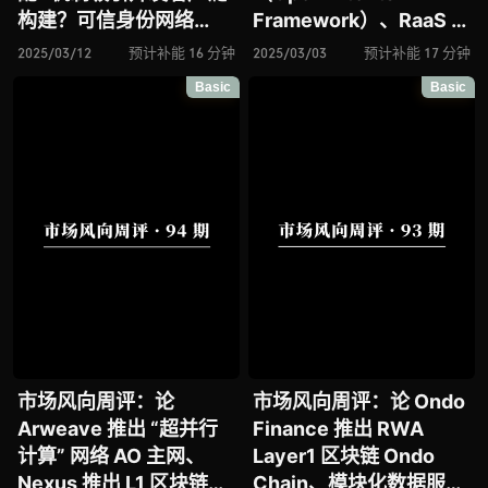
构建？可信身份网络
Framework）、RaaS 协
Trusta.AI 推出兼容人类
议 AltLayer 推出 AI
2025/03/12
预计补能 16 分钟
2025/03/03
预计补能 17 分钟
与智能体的可信身份框
Agent 解决方案
Basic
Basic
架、去中心化 AI 网络
Autonome、以太坊 L2
Sahara AI 将迎来重要进
网络 Metis 宣布进击 AI
展
赛道
市场风向周评：论
市场风向周评：论 Ondo
Arweave 推出 “超并行
Finance 推出 RWA
计算” 网络 AO 主网、
Layer1 区块链 Ondo
Nexus 推出 L1 区块链能
Chain、模块化数据服务