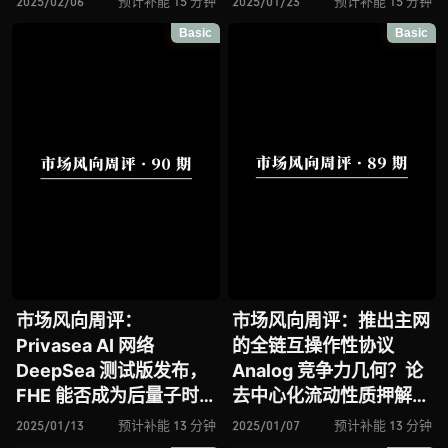
2025/02/06
预计补能 15 分钟
2025/01/23
预计补能 15 分钟
状、高性能 EVM 兼容 L1
Soneium 推出主网、全
Basic
Basic
链 Berachain 正式推出
链 AI Agent L1 网络
主网
Artela 推出主网
市场风向周评：
市场风向周评：推出主网
Privasea AI 网络
的全链互操作性协议
DeepSea 测试版发布，
Analog 竞争力几何？论
FHE 能否成为后量子时
去中心化流动性质押解决
代的数据隐私选择？论
方案 UTXOStack 发布白
2025/01/13
预计补能 13 分钟
2025/01/07
预计补能 13 分钟
AI Agent 区块链网络
皮书、Story Protocol