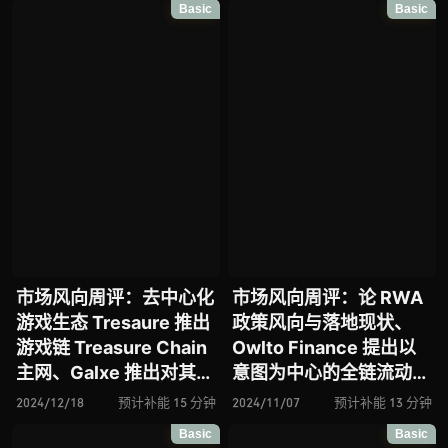
Basic
Basic
DIN 推出测试网构建去中
推出 Agent TCP/IP
心化 AI 生态、CARV 发
布 SVM Chain 测试网以
占位游戏 AI 智能体基础
设施
市场风向周评：去中心化
市场风向周评：论 RWA
游戏生态 Tresaure 推出
政策风向与落地现状、
游戏链 Treasure Chain
Owlto Finance 提出以
主网、Galxe 推出对其
意图为中心的全链流动性
Gravity 区块链的全新
解决方案、美国大选对加
2024/12/18
预计补能 15 分钟
2024/11/07
预计补能 13 分钟
EVM 升级方案 Gravity
密行业趋势影响分析、面
Basic
Basic
EVM、Polyhedra
向消费者层的 L2 网络