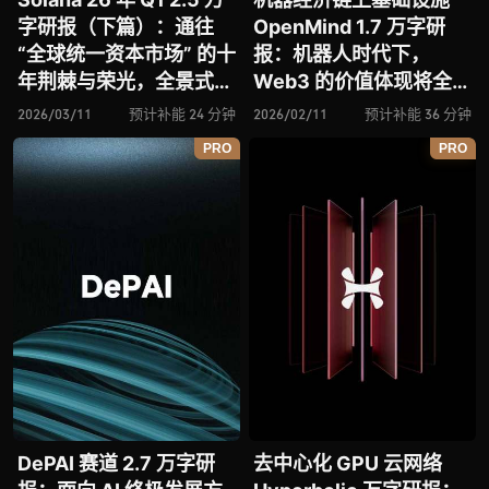
字研报（下篇）：通往
OpenMind 1.7 万字研
“全球统一资本市场” 的十
报：机器人时代下，
年荆棘与荣光，全景式解
Web3 的价值体现将全面
析其发展背景、技术根
爆发？全景式解析其技术
2026/03/11
预计补能 24 分钟
2026/02/11
预计补能 36 分钟
基、生态应用、合规路径
架构、生态模型、竞争格
PRO
PRO
及未来展望
局与未来展望
DePAI 赛道 2.7 万字研
去中心化 GPU 云网络