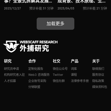
事？全景式拆解其发展逻
成背景、技术原理、生态
辑、运作机制、经济模
现状与未来挑战
2023/12/27
预计补能 31 分钟
2023/04/03
预计补能 21 分钟
型、生态现状与未来挑战
加载更多
研究
合作
社交
产品
关于
研究员申请
定制化报告
微信公众号
词库
联络我们
机构研究者入驻
Web3 咨询服务
Twitter
课程
服务协议
人才招募
企业账号采购
微信社群
法律参考手册
隐私政策
分销联盟
媒体资料包