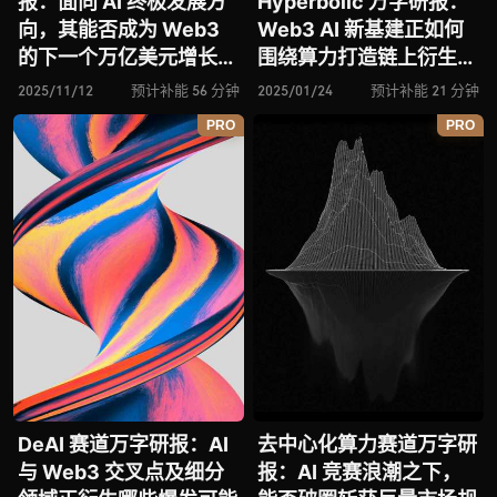
报：面向 AI 终极发展方
Hyperbolic 万字研报：
向，其能否成为 Web3
Web3 AI 新基建正如何
的下一个万亿美元增长引
围绕算力打造链上衍生资
擎？全景式拆解其技术基
产？全景式拆解其发展背
2025/11/12
预计补能 56 分钟
2025/01/24
预计补能 21 分钟
础、生态层次、应用场
景、技术原理、竞争态
PRO
PRO
景、代表性项目、风险挑
势、风向挑战和历史机遇
战及未来潜力
DeAI 赛道万字研报：AI
去中心化算力赛道万字研
与 Web3 交叉点及细分
报：AI 竞赛浪潮之下，