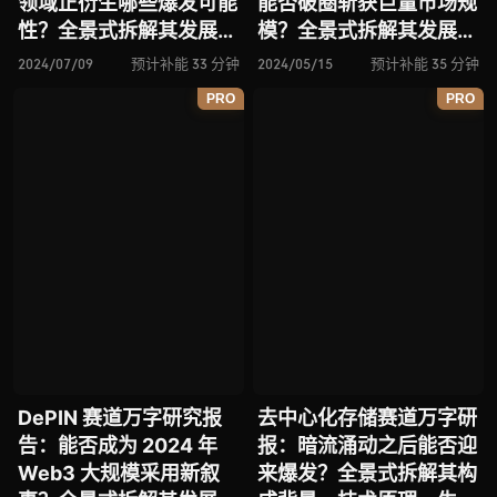
领域正衍生哪些爆发可能
能否破圈斩获巨量市场规
性？全景式拆解其发展背
模？全景式拆解其发展背
景、市场现状、生态发
景、市场机遇、生态现
2024/07/09
预计补能 33 分钟
2024/05/15
预计补能 35 分钟
展、利弊风险与未来挑战
状、利弊风险与未来展望
PRO
PRO
DePIN 赛道万字研究报
去中心化存储赛道万字研
告：能否成为 2024 年
报：暗流涌动之后能否迎
Web3 大规模采用新叙
来爆发？全景式拆解其构