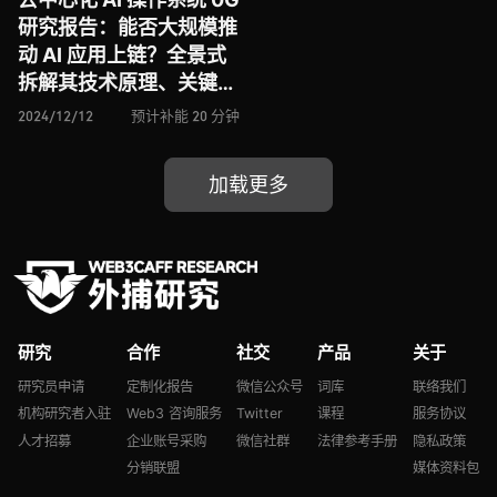
研究报告：能否大规模推
动 AI 应用上链？全景式
拆解其技术原理、关键组
件、生态现状、利弊风险
2024/12/12
预计补能 20 分钟
及未来挑战
加载更多
研究
合作
社交
产品
关于
研究员申请
定制化报告
微信公众号
词库
联络我们
机构研究者入驻
Web3 咨询服务
Twitter
课程
服务协议
人才招募
企业账号采购
微信社群
法律参考手册
隐私政策
分销联盟
媒体资料包