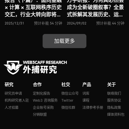
报告（下篇）：面向金融
万字研报：为何其必然会
× 计算 × 互联网秩序历史
成为全新破圈叙事？全景
交汇，行业大转向即将开
式拆解其发展历史、运行
启？全景式拆解其结构变
机制、发展现状与未来展
2025/12/31
预计补能 54 分钟
2024/09/02
预计补能 44 分钟
化、价值潜能、风险边界
望
及未来展望
加载更多
研究
合作
社交
产品
关于
研究员申请
定制化报告
微信公众号
词库
联络我们
机构研究者入驻
Web3 咨询服务
Twitter
课程
服务协议
人才招募
企业账号采购
微信社群
法律参考手册
隐私政策
分销联盟
媒体资料包